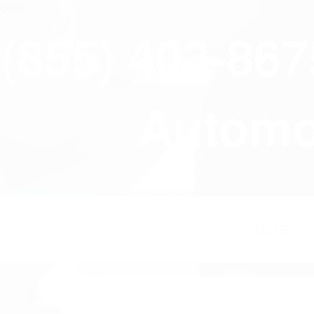
close
(855) 403-86
Automov
HOME