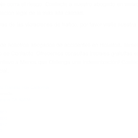
amo por sus lesiones aunque no tenga seguro para su aut
por teléfono o en nuestra oficina en Corona
 paga cuando ganamos su caso
SU BIENESTAR
materia de inmigración y las familias de los fallecidos 
emas, nuestros abogados litigantes civiles preparan los 
 seguros saben que estamos dispuestos a tratar los ca
 no hacen una buena oferta, nuestros abogados están di
ticos varían. Lo más común es que los choques son el r
asajeros en el auto, hablar o enviar mensajes de texto
ones cansados o partes defectuosas a la lista de posibil
as! Cualquiera que sea la causa del accidente, ¡nosotr
 cada uno de nosotros la obligación de manejar responsa
u propiedad, tiene que hacerse responsable.