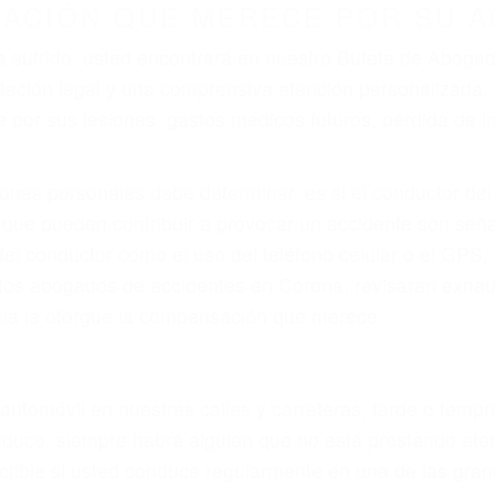
r provocar la colisión y lesiones. A veces la colisión es
oso o por un defecto de fabricación o un defecto parte
en el diseño de seguridad de la carretera, divisor, el ho
no siempre es evidente. Si su lesión es el resultado de
 de motocicleta o accidente SUV nuestra los abogados d
s derechos y alcanzar la plena indemnización.
s de tráfico son evidentes:
L DE ABOGADOS ESPECIALISTA