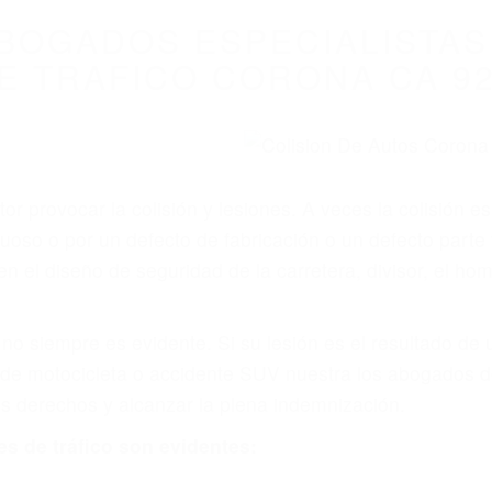
WELCOME TO
8675 Abogados Ac
ovilismo En Cali