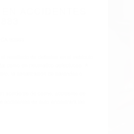
cidentes De
fornia