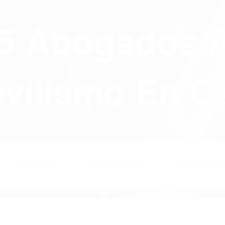
75 Abogados 
ilismo En Ca
ABOUT
CONTACT
PRIVAC