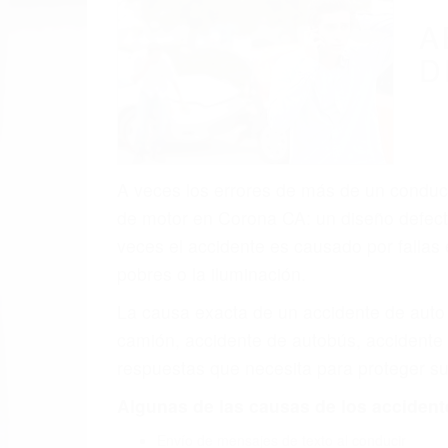
(855) 403-
Autom