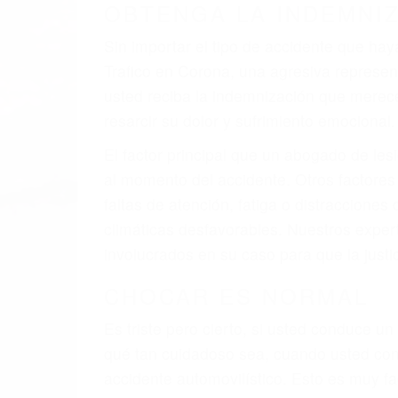
A veces los errores de más de un conducto
de motor en Corona CA: un diseño defectu
veces el accidente es causado por fallas 
pobres o la iluminación.
La causa exacta de un accidente de auto 
camión, accidente de autobús, accidente
respuestas que necesita para proteger su
Algunas de las causas de los accidente
Envío de mensajes de texto al conducir
Exceso de velocidad
El no obedecer las señales de tráfico
Conducir de manera imprudente
Conducir bajo los efectos del alcohol
Reventón de llanta o neumático
OBTENGA AYUDA LEGA