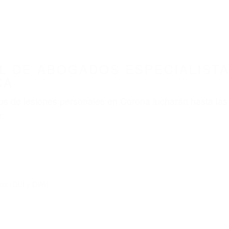
ABOGADOS ACCIDENTES DE AUTOMOVI
ECIALISTAS EN ACCIDENTES DE TRAFICO CO
nt category
BOGADOS ESPECIALISTAS
E TRAFICO CORONA CA 9