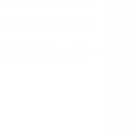
o.
a causa de la negligencia o mala
casos como si fueran a ir a juicio.
sos, haciéndolos más propensos a
spuestos a comparecer ante el tribunal.
esultado de conducir de forma
 mientras conduce). Agregue conductores
idades ¡y podrá darse cuenta de que tan
os podemos ayudar! Cuando una persona
blemente. Si otro conductor causa un