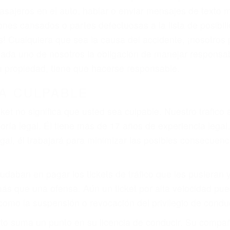
iones personales debe determinar, es si el conductor de
que pueden contribuir a provocar un accidente son señale
 del conductor como el uso del teléfono celular o el GPS
rtos abogados de accidentes en Corona, revisarán exhau
icia le otorgue la compensación que merece.
n automóvil en nuestras calles y carreteras, tarde o temp
duce, siempre habrá alguien que no está prestando aten
actible si usted conduce regularmente en una de las gr
o o ciudadano
e conducción