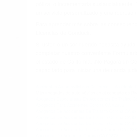
4. Usted tiene derecho de hacer un recl
5. Podemos atenderte en su propio casa, 
6. Las consultas están gratis; solo nos
PRIMERO QUE TODO: 
También representamos a las personas en 
conducta. Cualesquiera que sean los probl
Oponerse a los abogados y compañías de
proponer una solución aceptable. Cuando
Las causas de los accidentes automovilís
imprudente o distracciones (como otros p
incapacitados o ebrios, choferes de cami
peligrosas pueden ser nuestras carreter
se sienta detrás del volante, nos debe a
accidente y le causa daños a usted o a s