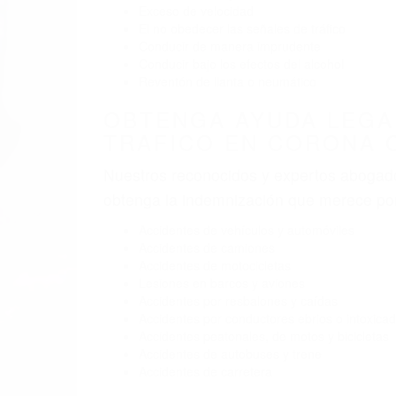
BY
(855) 403-8675 
ABOGADOS ESP
Pare
A
D