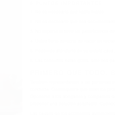
TRAFICO EN CORONA 
Nuestros reconocidos y expertos abogado
obtenga la indemnización que merece po
Accidentes de vehículos y automóviles
Accidentes de camiones
Accidentes de motocicletas
Lesiones en barcos y aviones
Accidentes por resbalones y caídas
Accidentes por conductores ebrios o intoxica
Accidentes peatonales, de motos y bicicletas
Accidentes de autobuses y trene
Accidentes de carretera
OBTENGA LA INDEMNI
Sin importar el tipo de accidente que ha
Trafico en Corona, una agresiva represe
usted reciba la indemnización que merece 
resarcir su dolor y sufrimiento emocional.