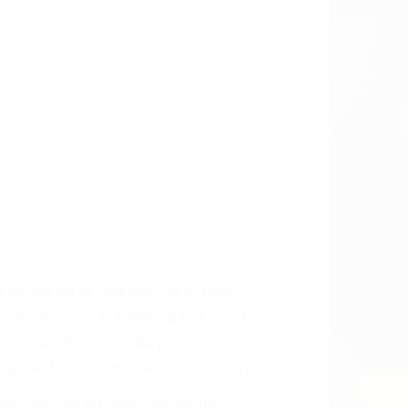
 últimas consecuencias para que usted
CCIDENTE
dos Especialistas En Accidentes De
a. Lucharemos incansablemente para que
gresos actuales y/o a futuro y para