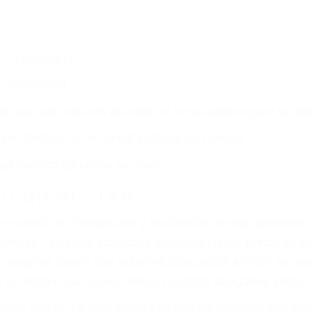
CA
s de lesiones personales en Corona lucharán hasta las
r:
dos (DUI y DWI)
ZACIÓN QUE MERECE POR SU A
ya sufrido, usted encontrará en nuestro Bufete de Aboga
ntación legal y una comprensiva atención personalizad
por sus lesiones, gastos médicos futuros, pérdida de in