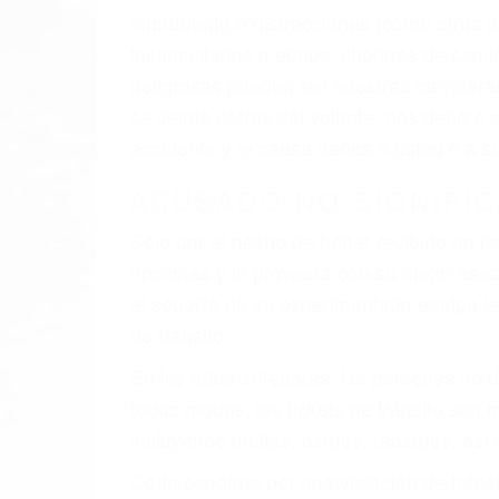
El factor principal que un abogado de les
al momento del accidente. Otros factores 
faltas de atención, fatiga o distracciones
climáticas desfavorables. Nuestros expe
involucrados en su caso para que la just
CHOCAR ES NORMAL
Es triste pero cierto, si usted conduce u
qué tan cuidadoso sea, cuando usted con
accidente automovilístico. Esto es muy f
6 PUNTOS IMPORTANTES
1. No es necesario que hable Ingles
2. No es necesario que sea documentad
3. No importa si tiene un pase/licencia d