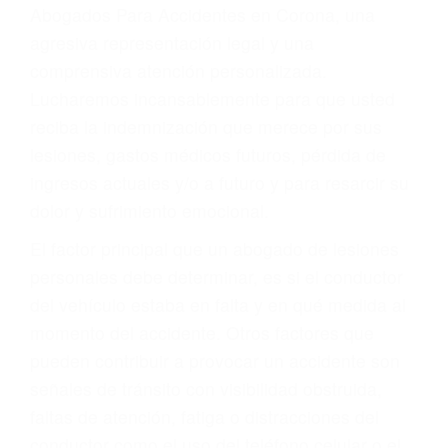
y DWI)
Accidentes peatonales, de motos y bicicletas
Accidentes de autobuses y trene
Accidentes de carretera
OBTENGA LA
INDEMNIZACIÓN QUE
MERECE POR SU
ACCIDENTE
Sin importar el tipo de accidente que haya
sufrido, usted encontrará en nuestro Bufete de
Abogados Para Accidentes en Corona, una
agresiva representación legal y una
comprensiva atención personalizada.
Lucharemos incansablemente para que usted
reciba la indemnización que merece por sus
lesiones, gastos médicos futuros, pérdida de
ingresos actuales y/o a futuro y para resarcir su