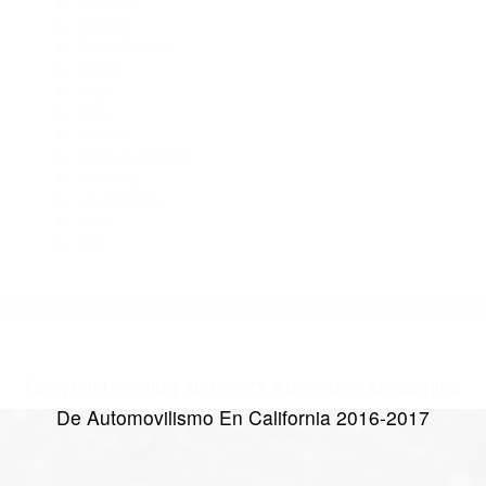
Abogados Accidentes Corona CA 92880
Abogados De Accidentes De Carro Corona CA 92877
Abogados De Accidentes De Transito Corona CA 92878
CATEGORIES
AND TAGS
Orange
Riverside
Ventura
Santa Barbara
Tulare
Kings
Kern
Fresno
San Luis Obispo
Monterey
Los Angeles