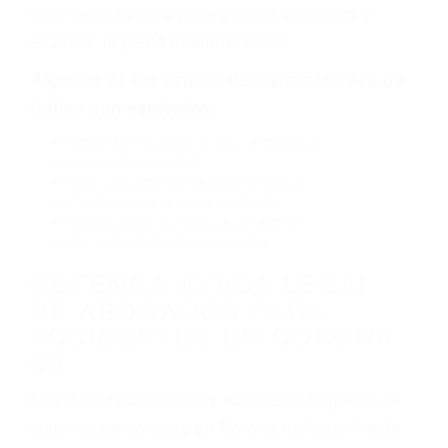
por fallas en el diseño de seguridad de la
carretera, divisor, el hombro, la señalización de
barandas o pobres o la iluminación.
La causa exacta de un accidente de auto no
siempre es evidente. Si su lesión es el resultado
de un accidente de coche, accidente de camión,
accidente de autobús, accidente de motocicleta
o accidente SUV nuestra los abogados de
accidentes de auto encontrará las respuestas
que necesita para proteger sus derechos y
alcanzar la plena indemnización.
Algunas de las causas de los accidentes de
tráfico son evidentes:
Envío de mensajes de texto al conducir
Exceso de velocidad
El no obedecer las señales de tráfico