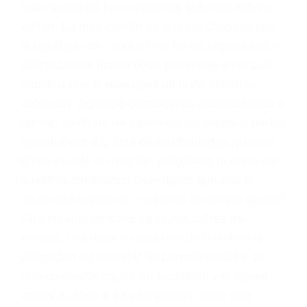
conducta. Cualesquiera que sean los
problemas, nuestros abogados litigantes civiles
preparan los casos como si fueran a ir a juicio.
Oponerse a los abogados y compañías de
seguros saben que estamos dispuestos a tratar
los casos, haciéndolos más propensos a
proponer una solución aceptable. Cuando no
hacen una buena oferta, nuestros abogados
están dispuestos a comparecer ante el tribunal.
Las causas de los accidentes automovilísticos
varían. Lo más común es que los choques son
el resultado de conducir de forma imprudente o
distracciones (como otros pasajeros en el auto,
hablar o enviar mensajes de texto mientras
conduce). Agregue conductores incapacitados o
ebrios, choferes de camiones cansados o partes