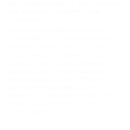
Cada condena por una violación de tránsito
suma un punto en su licencia de conducir. Su
compañía de seguros incluso podría cancelar su
póliza, o incrementarla sustancialmente. No
corra el riesgo. Contacte a nuestro abogado en
violaciones de tránsito hoy mismo y obtenga un
servicio personalizado y una representación
legal de la más alta calidad.
Para aprender más sobre las consecuencias de
las violaciones de tráfico, por favor visite nuestra
página informativa de Suspensiones de
Licencias de Conducir.
Si usted o un ser querido necesita ayuda de
nosotros abogados de accidentes en Houston,
llámenos las 24 horas o haga
clic aquí
para
completar nuestro conveniente Formulario de