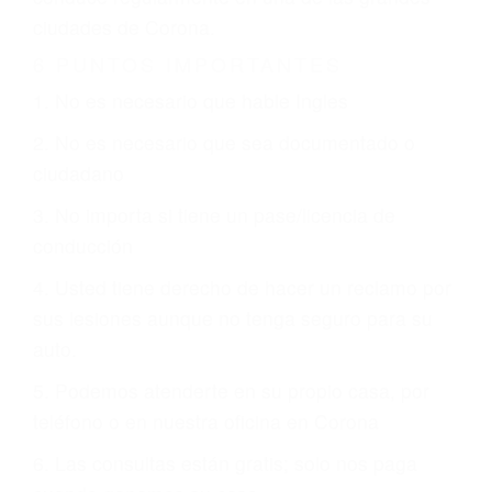
CHOCAR ES NORMAL
Es triste pero cierto, si usted conduce un
automóvil en nuestras calles y carreteras, tarde
o temprano va a tener un accidente. No importa
qué tan cuidadoso sea, cuando usted conduce,
siempre habrá alguien que no está prestando
atención y puede causar un terrible accidente
automovilístico. Esto es muy factible si usted
conduce regularmente en una de las grandes
ciudades de Corona.
6 PUNTOS IMPORTANTES
1. No es necesario que hable Ingles
2. No es necesario que sea documentado o
ciudadano