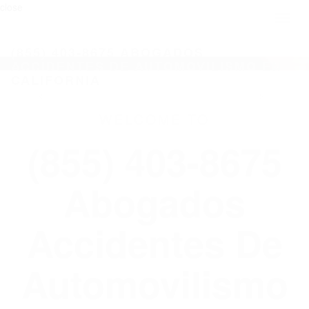
close
Toggl
naviga
(855) 403-8675 ABOGADOS
ACCIDENTES DE AUTOMOVILISMO EN
CALIFORNIA
WELCOME TO