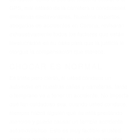
dolor y sufrimiento emocional.
El factor principal que un abogado de lesiones
personales debe determinar, es si el conductor
del vehículo estaba en falta y en qué medida al
momento del accidente. Otros factores que
pueden contribuir a provocar un accidente son
señales de tránsito con visibilidad obstruida,
faltas de atención, fatiga o distracciones del
conductor como el uso del teléfono celular o el
GPS, mal estado de la carretera o condiciones
climáticas desfavorables. Nuestros expertos
abogados de accidentes en Corona, revisarán
exhaustivamente todos los factores que están
involucrados en su caso para que la justicia le
otorgue la compensación que merece.