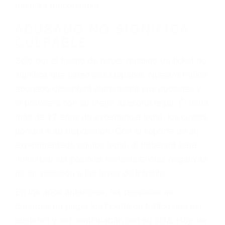
defectuosas a la lista de posibilidades ¡y podrá
darse cuenta de que tan peligrosas pueden ser
nuestras carreteras! Cualquiera que sea la
causa del accidente, ¡nosotros podemos ayudar!
Cuando una persona se sienta detrás del
volante, nos debe a cada uno de nosotros la
obligación de manejar responsablemente. Si
otro conductor causa un accidente y le causa
daños a usted o a su propiedad, tiene que
hacerse responsable.
ACUSADO NO SIGNIFICA
CULPABLE
Sólo por el hecho de haber recibido un ticket no
significa que usted sea culpable. Nuestro trafico
abogado describirá claramente sus opciones y