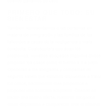
3. No importa si tiene un pase/licencia de
conducción
4. Usted tiene derecho de hacer un reclamo por
sus lesiones aunque no tenga seguro para su
auto.
5. Podemos atenderte en su propio casa, por
teléfono o en nuestra oficina en Corona
6. Las consultas están gratis; solo nos paga
cuando ganamos su caso
PRIMERO QUE TODO: SU
BIENESTAR
También representamos a las personas en
materia de inmigración y las familias de los
fallecidos a causa de la negligencia o mala