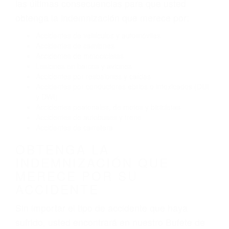
Conducir de manera imprudente
Conducir bajo los efectos del alcohol
Reventón de llanta o neumático
OBTENGA AYUDA LEGAL
DE ABOGADOS PARA
ACCIDENTES EN CORONA
CA
Nuestros reconocidos y expertos abogados de
lesiones personales en Corona lucharán hasta
las últimas consecuencias para que usted
obtenga la indemnización que merece por:
Accidentes de vehículos y automóviles
Accidentes de camiones
Accidentes de motocicletas
Lesiones en barcos y aviones
Accidentes por resbalones y caídas
Accidentes por conductores ebrios o intoxicados (DUI