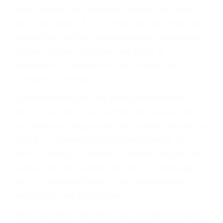
le proveerá con su mejor asesoría legal. Él tiene
más de 17 años de experiencia legal, los cuales
pondrá a su disposición. Con el soporte de su
experimentado equipo legal, él trabajará para
minimizar las posibles consecuencias negativas
de su violación a las leyes de tránsito.
En los años anteriores, las personas no
dudaban en pagar los tickets de tráfico que les
pusieran y así continuaban con su vida. Hoy, de
todos modos, los tickets de tránsito son más
que una ofensa. Aún un ticket por alta velocidad
puede tener serias consecuencias, incluyendo
multas, cargos, recargos, así como la
suspensión o revocación del privilegio de
conducir o licencia.