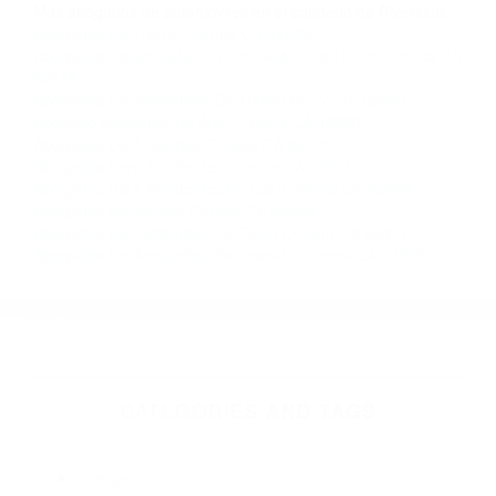
Contacto. Ofrecemos consultas iniciales
gratuitas en Corona CA y sus alrededores, y en
todo el estado de California. ¡No Pagará un
Centavo a Menos que Obtenga una
Indemnización! Contáctenos hoy mismo para
saber si está capacitado para iniciar una
demanda judicial.
Los Accidentes Automovilisticos
Accidente Vehicular
Más abogados de automóviles en el condado de Riverside:
Abogados De Trafico Corona CA 92879
Abogados Especialistas En Accidentes De Trafico Corona CA
92878
Abogados De Accidentes De Trafico Norco CA 92860
Abogado Accidente De Auto Corona CA 92880
Abogados De Acidentes Corona CA 92878
Abogados Para Accidentes Corona CA 92881
Abogados Para Accidentes De Carro Norco CA 92860