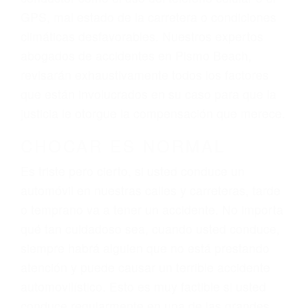
dolor y sufrimiento emocional.
El factor principal que un abogado de lesiones
personales debe determinar, es si el conductor
del vehículo estaba en falta y en qué medida al
momento del accidente. Otros factores que
pueden contribuir a provocar un accidente son
señales de tránsito con visibilidad obstruida,
faltas de atención, fatiga o distracciones del
conductor como el uso del teléfono celular o el
GPS, mal estado de la carretera o condiciones
climáticas desfavorables. Nuestros expertos
abogados de accidentes en Pismo Beach,
revisarán exhaustivamente todos los factores
que están involucrados en su caso para que la
justicia le otorgue la compensación que merece.