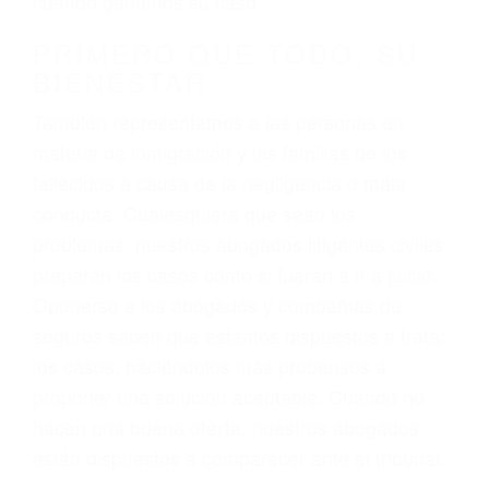
3. No importa si tiene un pase/licencia de
conducción
4. Usted tiene derecho de hacer un reclamo por
sus lesiones aunque no tenga seguro para su
auto.
5. Podemos atenderte en su propio casa, por
teléfono o en nuestra oficina en Pismo Beach
6. Las consultas están gratis; solo nos paga
cuando ganamos su caso
PRIMERO QUE TODO: SU
BIENESTAR
También representamos a las personas en
materia de inmigración y las familias de los
fallecidos a causa de la negligencia o mala