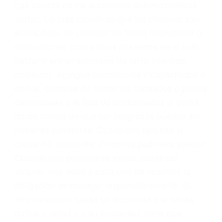
conducta. Cualesquiera que sean los
problemas, nuestros abogados litigantes civiles
preparan los casos como si fueran a ir a juicio.
Oponerse a los abogados y compañías de
seguros saben que estamos dispuestos a tratar
los casos, haciéndolos más propensos a
proponer una solución aceptable. Cuando no
hacen una buena oferta, nuestros abogados
están dispuestos a comparecer ante el tribunal.
Las causas de los accidentes automovilísticos
varían. Lo más común es que los choques son
el resultado de conducir de forma imprudente o
distracciones (como otros pasajeros en el auto,
hablar o enviar mensajes de texto mientras
conduce). Agregue conductores incapacitados o
ebrios, choferes de camiones cansados o partes