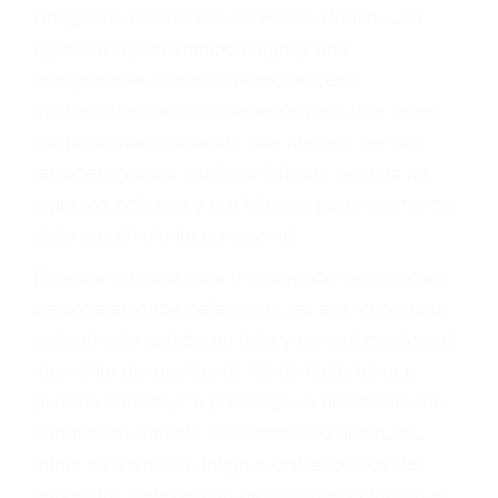
y DWI)
Accidentes peatonales, de motos y bicicletas
Accidentes de autobuses y trene
Accidentes de carretera
OBTENGA LA
INDEMNIZACIÓN QUE
MERECE POR SU
ACCIDENTE
Sin importar el tipo de accidente que haya
sufrido, usted encontrará en nuestro Bufete de
Abogados Accidentes en Pismo Beach, una
agresiva representación legal y una
comprensiva atención personalizada.
Lucharemos incansablemente para que usted
reciba la indemnización que merece por sus
lesiones, gastos médicos futuros, pérdida de
ingresos actuales y/o a futuro y para resarcir su