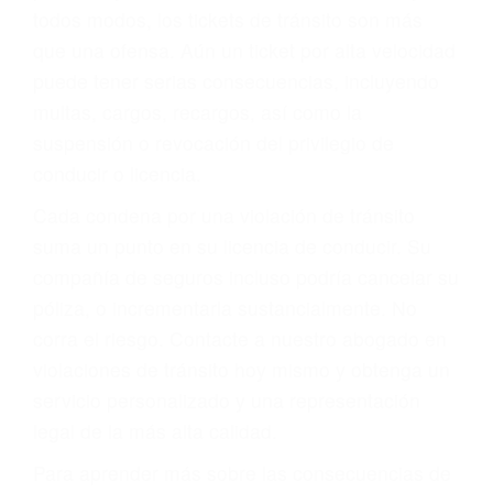
le proveerá con su mejor asesoría legal. Él tiene
más de 17 años de experiencia legal, los cuales
pondrá a su disposición. Con el soporte de su
experimentado equipo legal, él trabajará para
minimizar las posibles consecuencias negativas
de su violación a las leyes de tránsito.
En los años anteriores, las personas no
dudaban en pagar los tickets de tráfico que les
pusieran y así continuaban con su vida. Hoy, de
todos modos, los tickets de tránsito son más
que una ofensa. Aún un ticket por alta velocidad
puede tener serias consecuencias, incluyendo
multas, cargos, recargos, así como la
suspensión o revocación del privilegio de
conducir o licencia.