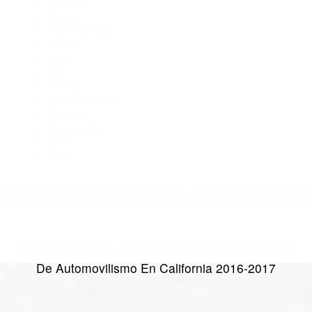
Abogado Accidente De Auto Atascadero CA 93422
Abogados Para Accidentes De Carro Atascadero CA 93423
Abogados De Accidentes De Carro Creston CA 93432
CATEGORIES
AND TAGS
Orange
Riverside
Ventura
Santa Barbara
Tulare
Kings
Kern
Fresno
San Luis Obispo
Monterey
Los Angeles