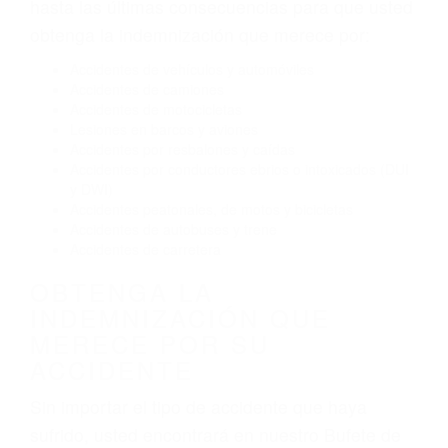
Conducir de manera imprudente
Conducir bajo los efectos del alcohol
Reventón de llanta o neumático
OBTENGA AYUDA LEGAL
DE ABOGADOS
ACCIDENTES EN PISMO
BEACH CA
Nuestros reconocidos y expertos abogados de
lesiones personales en Pismo Beach lucharán
hasta las últimas consecuencias para que usted
obtenga la indemnización que merece por:
Accidentes de vehículos y automóviles
Accidentes de camiones
Accidentes de motocicletas
Lesiones en barcos y aviones
Accidentes por resbalones y caídas
Accidentes por conductores ebrios o intoxicados (DUI