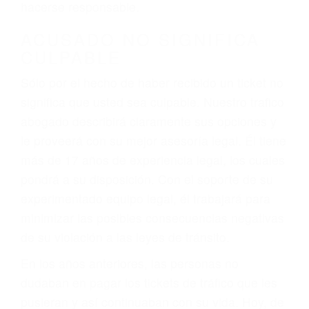
defectuosas a la lista de posibilidades ¡y podrá
darse cuenta de que tan peligrosas pueden ser
nuestras carreteras! Cualquiera que sea la
causa del accidente, ¡nosotros podemos ayudar!
Cuando una persona se sienta detrás del
volante, nos debe a cada uno de nosotros la
obligación de manejar responsablemente. Si
otro conductor causa un accidente y le causa
daños a usted o a su propiedad, tiene que
hacerse responsable.
ACUSADO NO SIGNIFICA
CULPABLE
Sólo por el hecho de haber recibido un ticket no
significa que usted sea culpable. Nuestro trafico
abogado describirá claramente sus opciones y