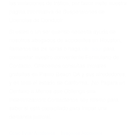
Cada condena por una violación de tránsito
suma un punto en su licencia de conducir. Su
compañía de seguros incluso podría cancelar su
póliza, o incrementarla sustancialmente. No
corra el riesgo. Contacte a nuestro abogado en
violaciones de tránsito hoy mismo y obtenga un
servicio personalizado y una representación
legal de la más alta calidad.
Para aprender más sobre las consecuencias de
las violaciones de tráfico, por favor visite nuestra
página informativa de Suspensiones de
Licencias de Conducir.
Si usted o un ser querido necesita ayuda de
nosotros abogados de accidentes en Houston,
llámenos las 24 horas o haga
clic aquí
para
completar nuestro conveniente Formulario de