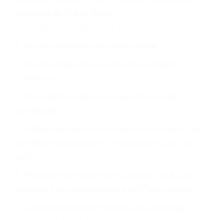
CHOCAR ES NORMAL
Es triste pero cierto, si usted conduce un
automóvil en nuestras calles y carreteras, tarde
o temprano va a tener un accidente. No importa
qué tan cuidadoso sea, cuando usted conduce,
siempre habrá alguien que no está prestando
atención y puede causar un terrible accidente
automovilístico. Esto es muy factible si usted
conduce regularmente en una de las grandes
ciudades de Pismo Beach.
6 PUNTOS IMPORTANTES
1. No es necesario que hable Ingles
2. No es necesario que sea documentado o
ciudadano