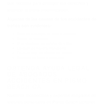
causado por fallas en el diseño de seguridad de
la carretera, divisor, el hombro, la señalización
de barandas o pobres o la iluminación.
La causa exacta de un accidente de auto no
siempre es evidente. Si su lesión es el resultado
de un accidente de coche, accidente de camión,
accidente de autobús, accidente de motocicleta
o accidente SUV nuestra los abogados de
accidentes de auto encontrará las respuestas
que necesita para proteger sus derechos y
alcanzar la plena indemnización.
Algunas de las causas de los accidentes de
tráfico son evidentes:
Envío de mensajes de texto al conducir
Exceso de velocidad
El no obedecer las señales de tráfico