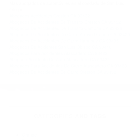
Contacto. Ofrecemos consultas iniciales
gratuitas en Pismo Beach CA y sus alrededores,
y en todo el estado de California. ¡No Pagará un
Centavo a Menos que Obtenga una
Indemnización! Contáctenos hoy mismo para
saber si está capacitado para iniciar una
demanda judicial.
Como Evitar Accidentes
Imagenes Accidentes
Más abogados de automóviles en el condado de San Luis
Obispo:
Abogados Accidentes Creston CA 93432
Abogados De Accidentes De Transito Creston CA 93432
Abogados De Accidentes De Transito Cambria CA 93428
Abogados De Accidentes De Carro Arroyo Grande CA 93420
Abogados De Accidentes De Carro Harmony CA 93435
Abogados De Acidentes San Luis Obispo CA 93410
Abogados Para Accidentes Atascadero CA 93422