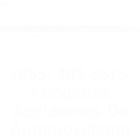
close
Toggl
naviga
(855) 403-8675 ABOGADOS
ACCIDENTES DE AUTOMOVILISMO EN
CALIFORNIA
WELCOME TO