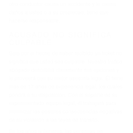
conduce). Agregue conductores incapacitados o
ebrios, choferes de camiones cansados o partes
defectuosas a la lista de posibilidades ¡y podrá
darse cuenta de que tan peligrosas pueden ser
nuestras carreteras! Cualquiera que sea la
causa del accidente, ¡nosotros podemos ayudar!
Cuando una persona se sienta detrás del
volante, nos debe a cada uno de nosotros la
obligación de manejar responsablemente. Si
otro conductor causa un accidente y le causa
daños a usted o a su propiedad, tiene que
hacerse responsable.
ACUSADO NO SIGNIFICA
CULPABLE
Sólo por el hecho de haber recibido un ticket no