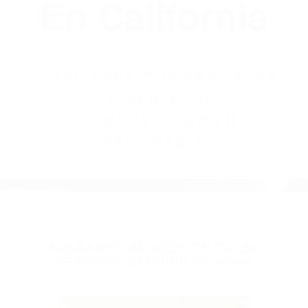
(855) 403-8675
Abogados
Accidentes De
Automovilismo
En California
BY
(855) 403-8675 ABOGADOS
ACCIDENTES DE
AUTOMOVILISMO EN