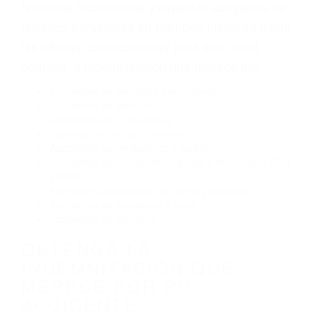
Envío de mensajes de texto al conducir
Exceso de velocidad
El no obedecer las señales de tráfico
Conducir de manera imprudente
Conducir bajo los efectos del alcohol
Reventón de llanta o neumático
OBTENGA AYUDA LEGAL
DE ABOGADOS DE
ACCIDENTES DE TRANSITO
EN CAMBRIA CA
Nuestros reconocidos y expertos abogados de
lesiones personales en Cambria lucharán hasta
las últimas consecuencias para que usted
obtenga la indemnización que merece por:
Accidentes de vehículos y automóviles
Accidentes de camiones
Accidentes de motocicletas
Lesiones en barcos y aviones