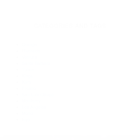
CA 93402
Abogados De Accidentes De Carro Los Osos CA 93412
Abogados De Accidentes De Transito San Luis Obispo CA
93406
Abogados De Trafico San Luis Obispo CA 93407
Abogados De Accidentes De Trafico Los Osos CA 93412
Abogado Accidente De Auto Atascadero CA 93422
Abogados De Acidentes Arroyo Grande CA 93420
Abogados Para Accidentes De Carro San Luis Obispo CA
93401
CATEGORIES
AND TAGS
Orange
Riverside
Ventura