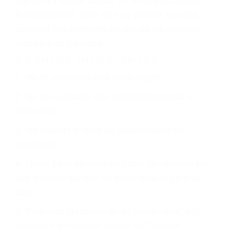
involucrados en su caso para que la justicia le
otorgue la compensación que merece.
CHOCAR ES NORMAL
Es triste pero cierto, si usted conduce un
automóvil en nuestras calles y carreteras, tarde
o temprano va a tener un accidente. No importa
qué tan cuidadoso sea, cuando usted conduce,
siempre habrá alguien que no está prestando
atención y puede causar un terrible accidente
automovilístico. Esto es muy factible si usted
conduce regularmente en una de las grandes
ciudades de Cambria.
6 PUNTOS IMPORTANTES
1. No es necesario que hable Ingles
2. No es necesario que sea documentado o