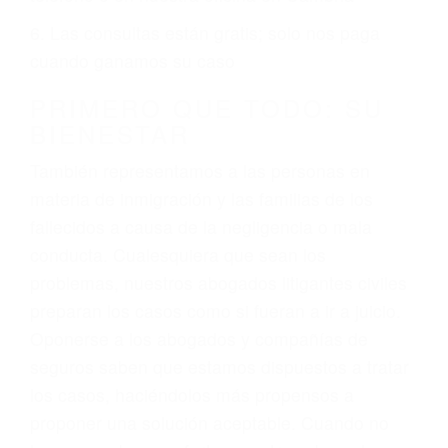
ciudadano
3. No importa si tiene un pase/licencia de
conducción
4. Usted tiene derecho de hacer un reclamo por
sus lesiones aunque no tenga seguro para su
auto.
5. Podemos atenderte en su propio casa, por
teléfono o en nuestra oficina en Cambria
6. Las consultas están gratis; solo nos paga
cuando ganamos su caso
PRIMERO QUE TODO: SU
BIENESTAR
También representamos a las personas en