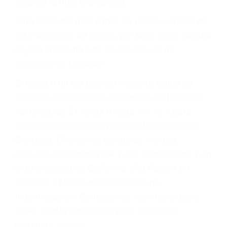
conducir o licencia.
Cada condena por una violación de tránsito
suma un punto en su licencia de conducir. Su
compañía de seguros incluso podría cancelar su
póliza, o incrementarla sustancialmente. No
corra el riesgo. Contacte a nuestro abogado en
violaciones de tránsito hoy mismo y obtenga un
servicio personalizado y una representación
legal de la más alta calidad.
Para aprender más sobre las consecuencias de
las violaciones de tráfico, por favor visite nuestra
página informativa de Suspensiones de
Licencias de Conducir.
Si usted o un ser querido necesita ayuda de