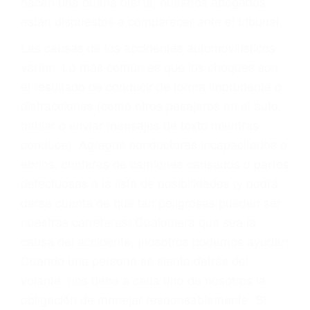
materia de inmigración y las familias de los
fallecidos a causa de la negligencia o mala
conducta. Cualesquiera que sean los
problemas, nuestros abogados litigantes civiles
preparan los casos como si fueran a ir a juicio.
Oponerse a los abogados y compañías de
seguros saben que estamos dispuestos a tratar
los casos, haciéndolos más propensos a
proponer una solución aceptable. Cuando no
hacen una buena oferta, nuestros abogados
están dispuestos a comparecer ante el tribunal.
Las causas de los accidentes automovilísticos
varían. Lo más común es que los choques son
el resultado de conducir de forma imprudente o
distracciones (como otros pasajeros en el auto,
hablar o enviar mensajes de texto mientras