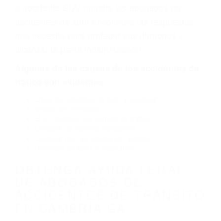
defecto parte tal como un neumático
defectuoso. A veces el accidente es causado
por fallas en el diseño de seguridad de la
carretera, divisor, el hombro, la señalización de
barandas o pobres o la iluminación.
La causa exacta de un accidente de auto no
siempre es evidente. Si su lesión es el resultado
de un accidente de coche, accidente de camión,
accidente de autobús, accidente de motocicleta
o accidente SUV nuestra los abogados de
accidentes de auto encontrará las respuestas
que necesita para proteger sus derechos y
alcanzar la plena indemnización.
Algunas de las causas de los accidentes de
tráfico son evidentes: