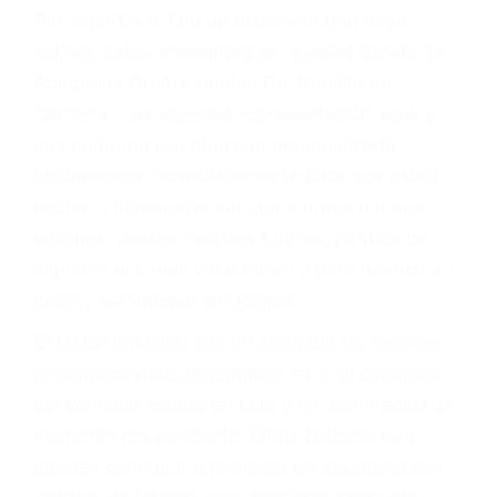
Accidentes por resbalones y caídas
Accidentes por conductores ebrios o intoxicados (DUI
y DWI)
Accidentes peatonales, de motos y bicicletas
Accidentes de autobuses y trene
Accidentes de carretera
OBTENGA LA
INDEMNIZACIÓN QUE
MERECE POR SU
ACCIDENTE
Sin importar el tipo de accidente que haya
sufrido, usted encontrará en nuestro Bufete de
Abogados De Accidentes De Transito en
Cambria, una agresiva representación legal y
una comprensiva atención personalizada.
Lucharemos incansablemente para que usted
reciba la indemnización que merece por sus