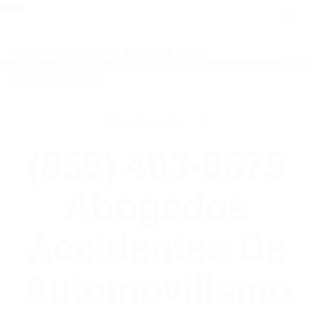
close
Toggl
naviga
(855) 403-8675 ABOGADOS
ACCIDENTES DE AUTOMOVILISMO EN
CALIFORNIA
WELCOME TO