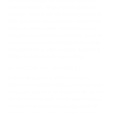
lesiones, gastos médicos futuros, pérdida de
ingresos actuales y/o a futuro y para resarcir su
dolor y sufrimiento emocional.
El factor principal que un abogado de lesiones
personales debe determinar, es si el conductor
del vehículo estaba en falta y en qué medida al
momento del accidente. Otros factores que
pueden contribuir a provocar un accidente son
señales de tránsito con visibilidad obstruida,
faltas de atención, fatiga o distracciones del
conductor como el uso del teléfono celular o el
GPS, mal estado de la carretera o condiciones
climáticas desfavorables. Nuestros expertos
abogados de accidentes en Cambria, revisarán
exhaustivamente todos los factores que están