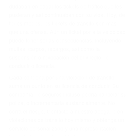
significa que usted sea culpable. Nuestro trafico
abogado describirá claramente sus opciones y
le proveerá con su mejor asesoría legal. Él tiene
más de 17 años de experiencia legal, los cuales
pondrá a su disposición. Con el soporte de su
experimentado equipo legal, él trabajará para
minimizar las posibles consecuencias negativas
de su violación a las leyes de tránsito.
En los años anteriores, las personas no
dudaban en pagar los tickets de tráfico que les
pusieran y así continuaban con su vida. Hoy, de
todos modos, los tickets de tránsito son más
que una ofensa. Aún un ticket por alta velocidad
puede tener serias consecuencias, incluyendo
multas, cargos, recargos, así como la
suspensión o revocación del privilegio de