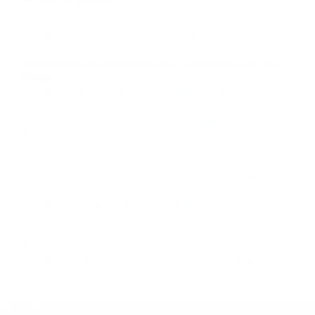
nosotros abogados de accidentes en Houston,
llámenos las 24 horas o haga
clic aquí
para
completar nuestro conveniente Formulario de
Contacto. Ofrecemos consultas iniciales
gratuitas en Cambria CA y sus alrededores, y en
todo el estado de California. ¡No Pagará un
Centavo a Menos que Obtenga una
Indemnización! Contáctenos hoy mismo para
saber si está capacitado para iniciar una
demanda judicial.
Abogados De Accidentes De Auto
Abogados De
Accidentes
Más abogados de automóviles en el condado de San Luis
Obispo:
Abogados Especialistas En Accidentes De Trafico
Atascadero CA 93423
Abogado Accidente De Auto San Luis Obispo CA 93409
Abogados Especialistas En Accidentes De Trafico Los Osos