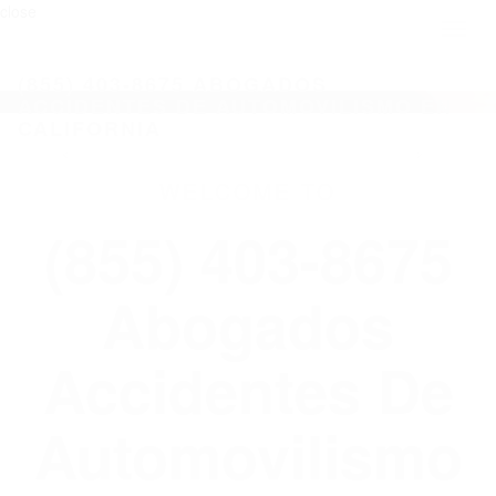
close
Toggl
naviga
(855) 403-8675 ABOGADOS
ACCIDENTES DE AUTOMOVILISMO EN
CALIFORNIA
WELCOME TO