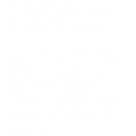
suspensión o revocación del privilegio de
conducir o licencia.
Cada condena por una violación de tránsito
suma un punto en su licencia de conducir. Su
compañía de seguros incluso podría cancelar su
póliza, o incrementarla sustancialmente. No
corra el riesgo. Contacte a nuestro abogado en
violaciones de tránsito hoy mismo y obtenga un
servicio personalizado y una representación
legal de la más alta calidad.
Para aprender más sobre las consecuencias de
las violaciones de tráfico, por favor visite nuestra
página informativa de Suspensiones de
Licencias de Conducir.
Si usted o un ser querido necesita ayuda de