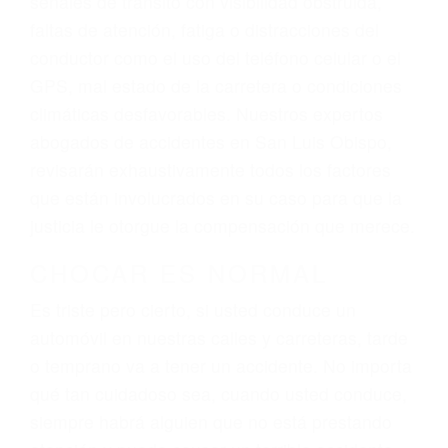
lesiones, gastos médicos futuros, pérdida de
ingresos actuales y/o a futuro y para resarcir su
dolor y sufrimiento emocional.
El factor principal que un abogado de lesiones
personales debe determinar, es si el conductor
del vehículo estaba en falta y en qué medida al
momento del accidente. Otros factores que
pueden contribuir a provocar un accidente son
señales de tránsito con visibilidad obstruida,
faltas de atención, fatiga o distracciones del
conductor como el uso del teléfono celular o el
GPS, mal estado de la carretera o condiciones
climáticas desfavorables. Nuestros expertos
abogados de accidentes en San Luis Obispo,
revisarán exhaustivamente todos los factores