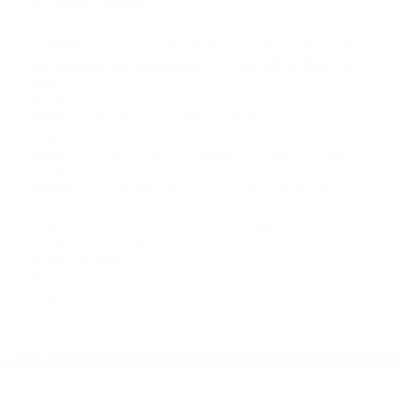
nosotros abogados de accidentes en Houston,
llámenos las 24 horas o haga
clic aquí
para
completar nuestro conveniente Formulario de
Contacto. Ofrecemos consultas iniciales
gratuitas en San Luis Obispo CA y sus
alrededores, y en todo el estado de California.
¡No Pagará un Centavo a Menos que Obtenga
una Indemnización! Contáctenos hoy mismo
para saber si está capacitado para iniciar una
demanda judicial.
Aplastados California
Accidentes De Veiculos California
Más abogados de automóviles en el condado de San Luis
Obispo:
Abogados Accidentes San Luis Obispo CA 93403
Abogados De Trafico Los Osos CA 93402
Abogados De Acidentes San Luis Obispo CA 93407
Abogados De Accidentes De Transito Los Osos CA 93402