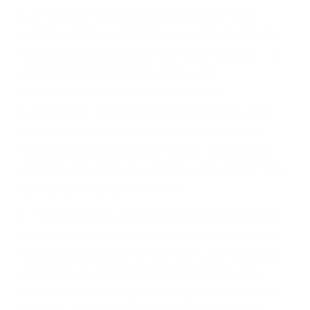
Lesiones en barcos y aviones
Accidentes por resbalones y caídas
Accidentes por conductores ebrios o intoxicados (DUI
y DWI)
Accidentes peatonales, de motos y bicicletas
Accidentes de autobuses y trene
Accidentes de carretera
OBTENGA LA
INDEMNIZACIÓN QUE
MERECE POR SU
ACCIDENTE
Sin importar el tipo de accidente que haya
sufrido, usted encontrará en nuestro Bufete de
Abogados Accidentes en San Luis Obispo, una
agresiva representación legal y una
comprensiva atención personalizada.
Lucharemos incansablemente para que usted
reciba la indemnización que merece por sus