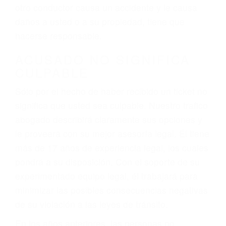
conduce). Agregue conductores incapacitados o
ebrios, choferes de camiones cansados o partes
defectuosas a la lista de posibilidades ¡y podrá
darse cuenta de que tan peligrosas pueden ser
nuestras carreteras! Cualquiera que sea la
causa del accidente, ¡nosotros podemos ayudar!
Cuando una persona se sienta detrás del
volante, nos debe a cada uno de nosotros la
obligación de manejar responsablemente. Si
otro conductor causa un accidente y le causa
daños a usted o a su propiedad, tiene que
hacerse responsable.
ACUSADO NO SIGNIFICA
CULPABLE
Sólo por el hecho de haber recibido un ticket no