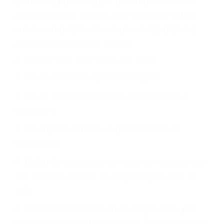
que están involucrados en su caso para que la
justicia le otorgue la compensación que merece.
CHOCAR ES NORMAL
Es triste pero cierto, si usted conduce un
automóvil en nuestras calles y carreteras, tarde
o temprano va a tener un accidente. No importa
qué tan cuidadoso sea, cuando usted conduce,
siempre habrá alguien que no está prestando
atención y puede causar un terrible accidente
automovilístico. Esto es muy factible si usted
conduce regularmente en una de las grandes
ciudades de San Luis Obispo.
6 PUNTOS IMPORTANTES
1. No es necesario que hable Ingles