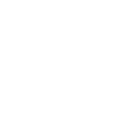
Exceso de velocidad
El no obedecer las señales de tráfico
Conducir de manera imprudente
Conducir bajo los efectos del alcohol
Reventón de llanta o neumático
OBTENGA AYUDA LEGAL
DE ABOGADOS
ACCIDENTES EN SAN LUIS
OBISPO CA
Nuestros reconocidos y expertos abogados de
lesiones personales en San Luis Obispo
lucharán hasta las últimas consecuencias para
que usted obtenga la indemnización que merece
por:
Accidentes de vehículos y automóviles
Accidentes de camiones
Accidentes de motocicletas