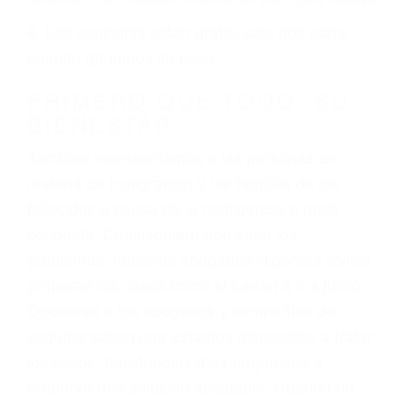
2. No es necesario que sea documentado o
ciudadano
3. No importa si tiene un pase/licencia de
conducción
4. Usted tiene derecho de hacer un reclamo por
sus lesiones aunque no tenga seguro para su
auto.
5. Podemos atenderte en su propio casa, por
teléfono o en nuestra oficina en San Luis Obispo
6. Las consultas están gratis; solo nos paga
cuando ganamos su caso
PRIMERO QUE TODO: SU
BIENESTAR
También representamos a las personas en