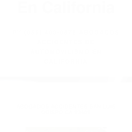
(855) 403-8675
Abogados
Accidentes De
Automovilismo
En California
BY
(855) 403-8675 ABOGADOS
ACCIDENTES DE
AUTOMOVILISMO EN