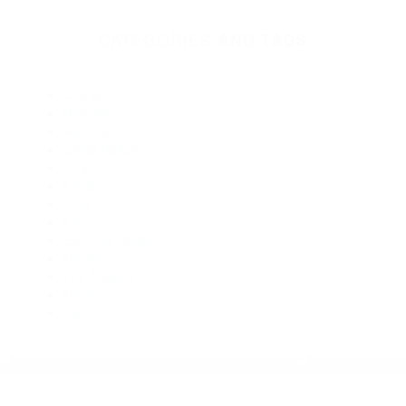
Abogados Accidentes San Luis Obispo CA 93409
Abogados Para Accidentes De Carro San Luis Obispo CA
93401
Abogados De Acidentes Los Osos CA 93402
Abogados Especialistas En Accidentes De Trafico San Luis
Obispo CA 93406
Abogado Accidente De Auto San Luis Obispo CA 93406
Abogados De Accidentes De Trafico San Luis Obispo CA
93407
CATEGORIES
AND TAGS
Orange
Riverside
Ventura
Santa Barbara
Tulare