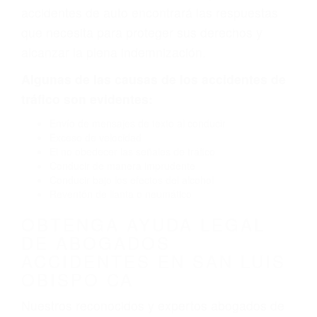
neumático defectuoso. A veces el accidente es
causado por fallas en el diseño de seguridad de
la carretera, divisor, el hombro, la señalización
de barandas o pobres o la iluminación.
La causa exacta de un accidente de auto no
siempre es evidente. Si su lesión es el resultado
de un accidente de coche, accidente de camión,
accidente de autobús, accidente de motocicleta
o accidente SUV nuestra los abogados de
accidentes de auto encontrará las respuestas
que necesita para proteger sus derechos y
alcanzar la plena indemnización.
Algunas de las causas de los accidentes de
tráfico son evidentes:
Envío de mensajes de texto al conducir