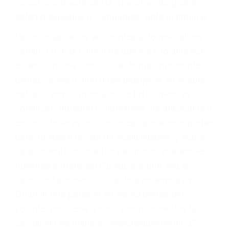
materia de inmigración y las familias de los
fallecidos a causa de la negligencia o mala
conducta. Cualesquiera que sean los
problemas, nuestros abogados litigantes civiles
preparan los casos como si fueran a ir a juicio.
Oponerse a los abogados y compañías de
seguros saben que estamos dispuestos a tratar
los casos, haciéndolos más propensos a
proponer una solución aceptable. Cuando no
hacen una buena oferta, nuestros abogados
están dispuestos a comparecer ante el tribunal.
Las causas de los accidentes automovilísticos
varían. Lo más común es que los choques son
el resultado de conducir de forma imprudente o
distracciones (como otros pasajeros en el auto,
hablar o enviar mensajes de texto mientras