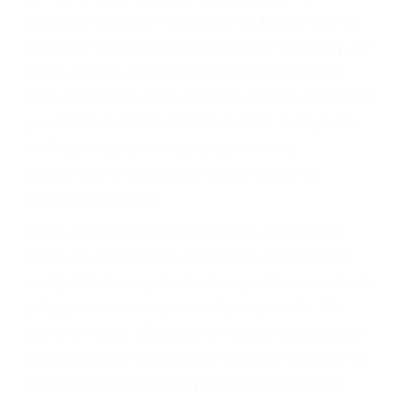
significa que usted sea culpable. Nuestro trafico
abogado describirá claramente sus opciones y
le proveerá con su mejor asesoría legal. Él tiene
más de 17 años de experiencia legal, los cuales
pondrá a su disposición. Con el soporte de su
experimentado equipo legal, él trabajará para
minimizar las posibles consecuencias negativas
de su violación a las leyes de tránsito.
En los años anteriores, las personas no
dudaban en pagar los tickets de tráfico que les
pusieran y así continuaban con su vida. Hoy, de
todos modos, los tickets de tránsito son más
que una ofensa. Aún un ticket por alta velocidad
puede tener serias consecuencias, incluyendo
multas, cargos, recargos, así como la