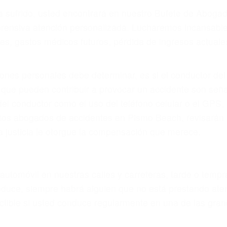
r provocar la colisión y lesiones. A veces la colisión es
efectuoso o por un defecto de fabricación o un defecto
s en el diseño de seguridad de la carretera, divisor, el 
no siempre es evidente. Si su lesión es el resultado de
 de motocicleta o accidente SUV nuestra los abogados d
s derechos y alcanzar la plena indemnización.
s de tráfico son evidentes:
L DE ABOGADOS DE TRAFICO E