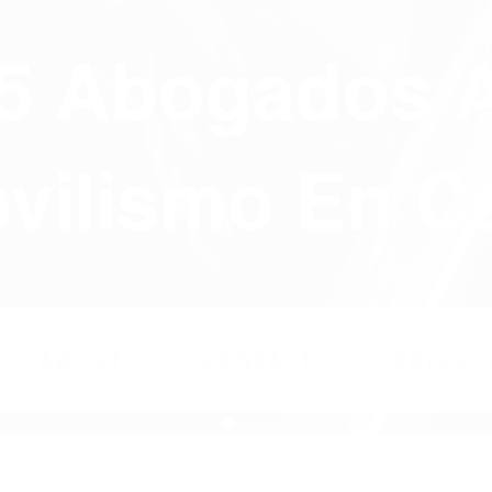
75 Abogados 
ilismo En Ca
ABOUT
CONTACT
PRIVAC