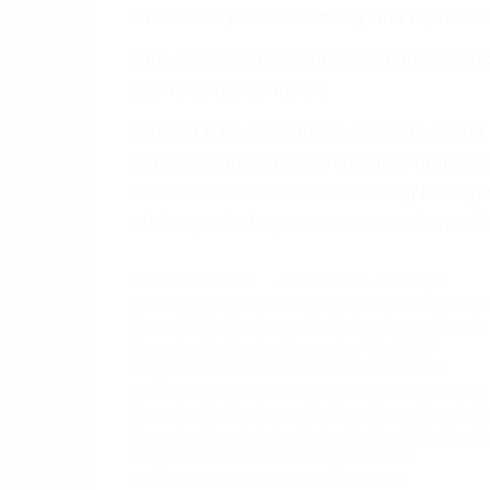
5. Podemos atenderte en su propio casa, 
6. Las consultas están gratis; solo nos
PRIMERO QUE TODO: 
También representamos a las personas en 
conducta. Cualesquiera que sean los probl
Oponerse a los abogados y compañías de
proponer una solución aceptable. Cuando
Las causas de los accidentes automovilís
imprudente o distracciones (como otros p
incapacitados o ebrios, choferes de cami
peligrosas pueden ser nuestras carreter
se sienta detrás del volante, nos debe a
accidente y le causa daños a usted o a s
ACUSADO NO SIGNIFIC