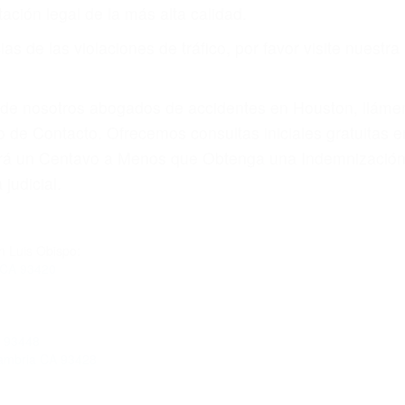
por teléfono o en nuestra oficina en Pismo Beach
 paga cuando ganamos su caso
SU BIENESTAR
materia de inmigración y las familias de los fallecidos 
emas, nuestros abogados litigantes civiles preparan los 
 seguros saben que estamos dispuestos a tratar los ca
 no hacen una buena oferta, nuestros abogados están di
ticos varían. Lo más común es que los choques son el r
asajeros en el auto, hablar o enviar mensajes de texto
ones cansados o partes defectuosas a la lista de posibil
as! Cualquiera que sea la causa del accidente, ¡nosotr
 cada uno de nosotros la obligación de manejar responsa
u propiedad, tiene que hacerse responsable.
A CULPABLE