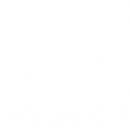
que pueden contribuir a provocar un accidente son señale
 del conductor como el uso del teléfono celular o el GPS
rtos abogados de accidentes en Pismo Beach, revisarán 
a justicia le otorgue la compensación que merece.
n automóvil en nuestras calles y carreteras, tarde o temp
duce, siempre habrá alguien que no está prestando aten
actible si usted conduce regularmente en una de las gr
o o ciudadano
e conducción
amo por sus lesiones aunque no tenga seguro para su aut