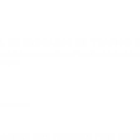
ABOGADOS ACCIDENTES DE AUTOMOVI
ABOGADOS DE TRAFICO PISMO BEACH CA 9344
nt category
BOGADOS DE TRAFICO PI
3448