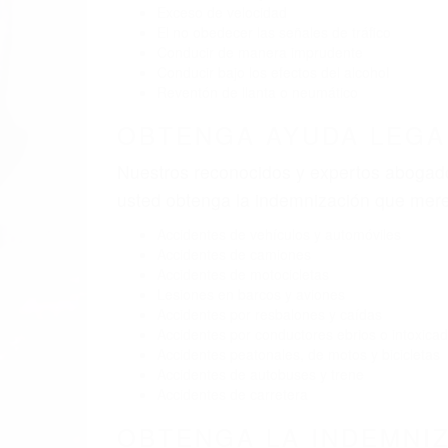
BY
(855) 403-8675 
Pare
A
9