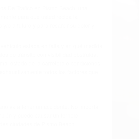
 el resultado de defectos en el vehículo
 parte tal como un neumático defectuoso.
hombro, la señalización de barandas o
 un accidente de coche, accidente de
e accidentes de auto encontrará las
N PISMO BEACH CA