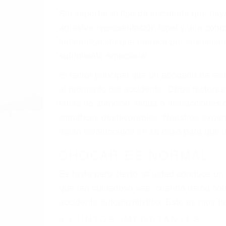
A veces los errores de más de un conducto
de motor en Pismo Beach CA: un diseño d
A veces el accidente es causado por falla
pobres o la iluminación.
La causa exacta de un accidente de auto 
camión, accidente de autobús, accidente
respuestas que necesita para proteger su
Algunas de las causas de los accidente
Envío de mensajes de texto al conducir
Exceso de velocidad
El no obedecer las señales de tráfico
Conducir de manera imprudente
Conducir bajo los efectos del alcohol
Reventón de llanta o neumático
OBTENGA AYUDA LEGA