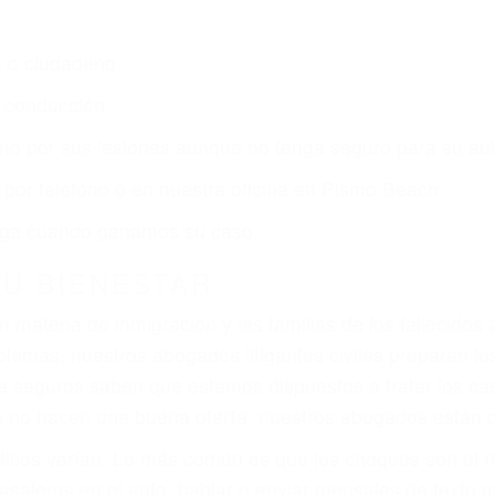
s de lesiones personales en Pismo Beach lucharán has
ce por:
dos (DUI y DWI)
ZACIÓN QUE MERECE POR SU A
ya sufrido, usted encontrará en nuestro Bufete de Abog
prensiva atención personalizada. Lucharemos incansable
, gastos médicos futuros, pérdida de ingresos actuales y
iones personales debe determinar, es si el conductor de