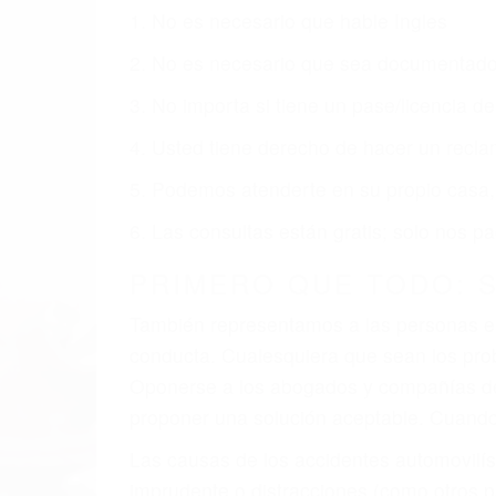
Nuestros reconocidos y expertos abogado
usted obtenga la indemnización que mere
Accidentes de vehículos y automóviles
Accidentes de camiones
Accidentes de motocicletas
Lesiones en barcos y aviones
Accidentes por resbalones y caídas
Accidentes por conductores ebrios o intoxica
Accidentes peatonales, de motos y bicicletas
Accidentes de autobuses y trene
Accidentes de carretera
OBTENGA LA INDEMNI
Sin importar el tipo de accidente que ha
agresiva representación legal y una com
indemnización que merece por sus lesiones
sufrimiento emocional.
El factor principal que un abogado de les