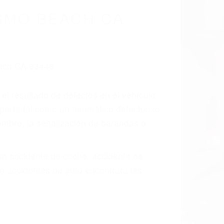
cidentes De
fornia