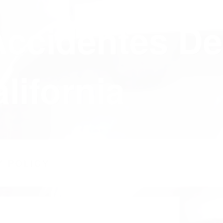
Accidentes De
lifornia
Y POLICY