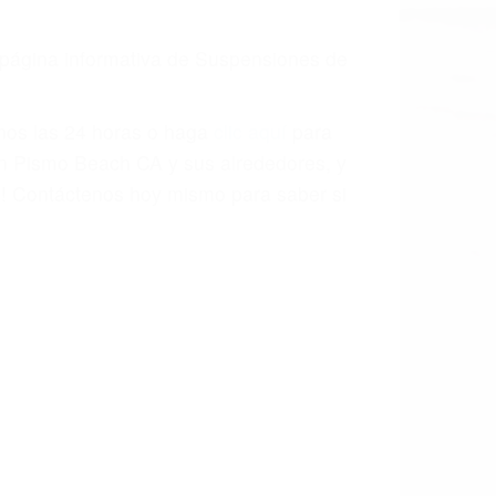
a causa de la negligencia o mala
casos como si fueran a ir a juicio.
sos, haciéndolos más propensos a
spuestos a comparecer ante el tribunal.
esultado de conducir de forma
 mientras conduce). Agregue conductores
idades ¡y podrá darse cuenta de que tan
os podemos ayudar! Cuando una persona
blemente. Si otro conductor causa un