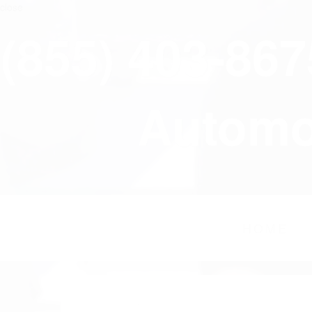
close
(855) 403-86
Automov
HOME