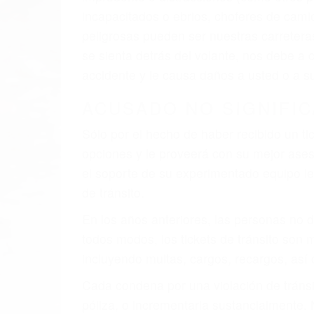
al momento del accidente. Otros factores 
faltas de atención, fatiga o distracciones
climáticas desfavorables. Nuestros expe
están involucrados en su caso para que l
CHOCAR ES NORMAL
Es triste pero cierto, si usted conduce u
qué tan cuidadoso sea, cuando usted con
accidente automovilístico. Esto es muy f
6 PUNTOS IMPORTANTES
1. No es necesario que hable Ingles
2. No es necesario que sea documentad
3. No importa si tiene un pase/licencia d
4. Usted tiene derecho de hacer un recl