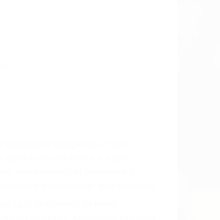
ta las últimas consecuencias para que
CCIDENTE
ados De Trafico en Pismo Beach, una
mente para que usted reciba la
/o a futuro y para resarcir su dolor y
l vehículo estaba en falta y en qué medida