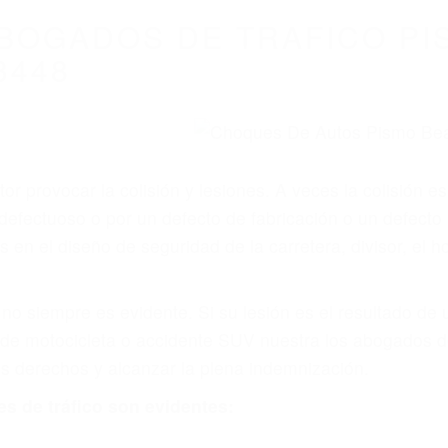
WELCOME TO
8675 Abogados Ac
ovilismo En Cali