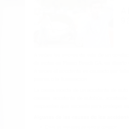
(855) 403-
Autom