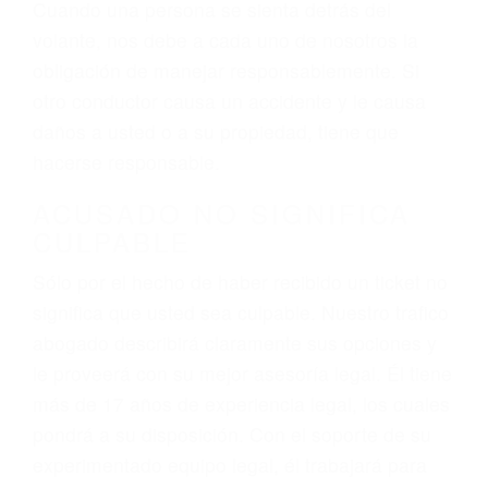
el resultado de conducir de forma imprudente o
distracciones (como otros pasajeros en el auto,
hablar o enviar mensajes de texto mientras
conduce). Agregue conductores incapacitados o
ebrios, choferes de camiones cansados o partes
defectuosas a la lista de posibilidades ¡y podrá
darse cuenta de que tan peligrosas pueden ser
nuestras carreteras! Cualquiera que sea la
causa del accidente, ¡nosotros podemos ayudar!
Cuando una persona se sienta detrás del
volante, nos debe a cada uno de nosotros la
obligación de manejar responsablemente. Si
otro conductor causa un accidente y le causa
daños a usted o a su propiedad, tiene que
hacerse responsable.