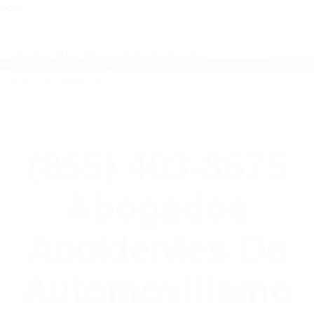
close
Toggl
naviga
(855) 403-8675 ABOGADOS
ACCIDENTES DE AUTOMOVILISMO EN
CALIFORNIA
WELCOME TO