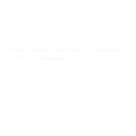
diseño defectuoso o por un defecto de
fabricación o un defecto parte tal como un
neumático defectuoso. A veces el accidente es
causado por fallas en el diseño de seguridad de
la carretera, divisor, el hombro, la señalización
de barandas o pobres o la iluminación.
La causa exacta de un accidente de auto no
siempre es evidente. Si su lesión es el resultado
de un accidente de coche, accidente de camión,
accidente de autobús, accidente de motocicleta
o accidente SUV nuestra los abogados de
accidentes de auto encontrará las respuestas
que necesita para proteger sus derechos y
alcanzar la plena indemnización.
Algunas de las causas de los accidentes de