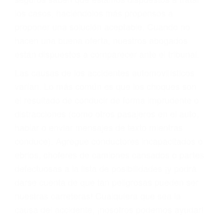
BIENESTAR
También representamos a las personas en
materia de inmigración y las familias de los
fallecidos a causa de la negligencia o mala
conducta. Cualesquiera que sean los
problemas, nuestros abogados litigantes civiles
preparan los casos como si fueran a ir a juicio.
Oponerse a los abogados y compañías de
seguros saben que estamos dispuestos a tratar
los casos, haciéndolos más propensos a
proponer una solución aceptable. Cuando no
hacen una buena oferta, nuestros abogados
están dispuestos a comparecer ante el tribunal.
Las causas de los accidentes automovilísticos
varían. Lo más común es que los choques son