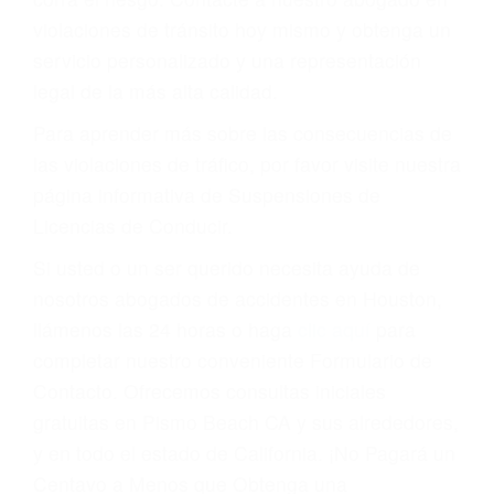
puede tener serias consecuencias, incluyendo
multas, cargos, recargos, así como la
suspensión o revocación del privilegio de
conducir o licencia.
Cada condena por una violación de tránsito
suma un punto en su licencia de conducir. Su
compañía de seguros incluso podría cancelar su
póliza, o incrementarla sustancialmente. No
corra el riesgo. Contacte a nuestro abogado en
violaciones de tránsito hoy mismo y obtenga un
servicio personalizado y una representación
legal de la más alta calidad.
Para aprender más sobre las consecuencias de
las violaciones de tráfico, por favor visite nuestra
página informativa de Suspensiones de