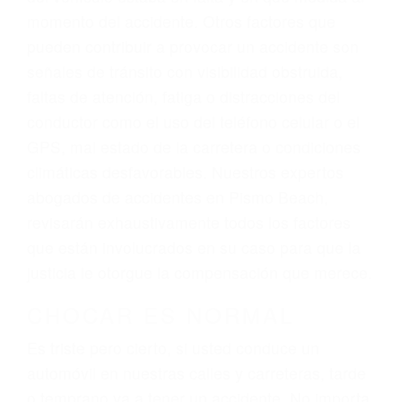
atención personalizada. Lucharemos
incansablemente para que usted reciba la
indemnización que merece por sus lesiones,
gastos médicos futuros, pérdida de ingresos
actuales y/o a futuro y para resarcir su dolor y
sufrimiento emocional.
El factor principal que un abogado de lesiones
personales debe determinar, es si el conductor
del vehículo estaba en falta y en qué medida al
momento del accidente. Otros factores que
pueden contribuir a provocar un accidente son
señales de tránsito con visibilidad obstruida,
faltas de atención, fatiga o distracciones del
conductor como el uso del teléfono celular o el
GPS, mal estado de la carretera o condiciones