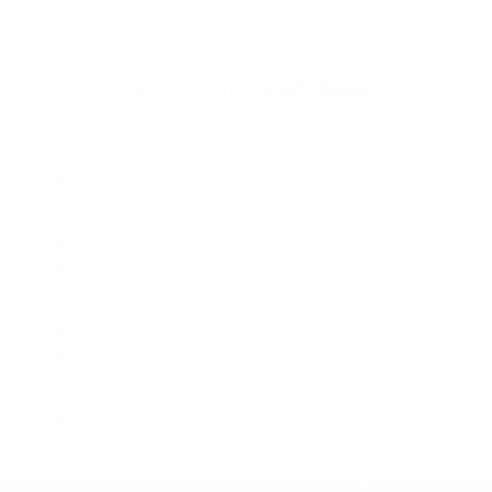
Abogados De Acidentes Los Osos CA 93412
Abogados De Acidentes Pismo Beach CA 93448
Abogado Accidente De Auto Cayucos CA 93430
Abogados Para Accidentes San Luis Obispo CA 93406
Abogados Para Accidentes De Carro San Luis Obispo CA
93403
Abogados De Accidentes De Carro Morro Bay CA 93442
Abogados De Acidentes Arroyo Grande CA 93420
Abogados Accidentes Arroyo Grande CA 93421
Abogados De Accidentes De Carro Los Osos CA 93402
Abogados De Accidentes De Trafico Atascadero CA 93422
CATEGORIES
AND TAGS
Orange
Riverside
Ventura