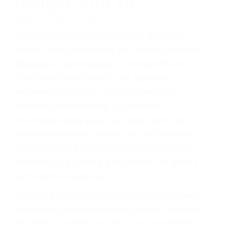
Accidentes de camiones
Accidentes de motocicletas
Lesiones en barcos y aviones
Accidentes por resbalones y caídas
Accidentes por conductores ebrios o intoxicados (DUI
y DWI)
Accidentes peatonales, de motos y bicicletas
Accidentes de autobuses y trene
Accidentes de carretera
OBTENGA LA
INDEMNIZACIÓN QUE
MERECE POR SU
ACCIDENTE
Sin importar el tipo de accidente que haya
sufrido, usted encontrará en nuestro Bufete de
Abogados Especialistas En Accidentes De
Trafico en Pismo Beach, una agresiva
representación legal y una comprensiva