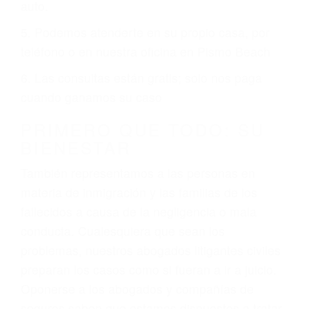
6 PUNTOS IMPORTANTES
1. No es necesario que hable Ingles
2. No es necesario que sea documentado o
ciudadano
3. No importa si tiene un pase/licencia de
conducción
4. Usted tiene derecho de hacer un reclamo por
sus lesiones aunque no tenga seguro para su
auto.
5. Podemos atenderte en su propio casa, por
teléfono o en nuestra oficina en Pismo Beach
6. Las consultas están gratis; solo nos paga
cuando ganamos su caso
PRIMERO QUE TODO: SU