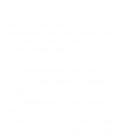
climáticas desfavorables. Nuestros expertos
abogados de accidentes en Pismo Beach,
revisarán exhaustivamente todos los factores
que están involucrados en su caso para que la
justicia le otorgue la compensación que merece.
CHOCAR ES NORMAL
Es triste pero cierto, si usted conduce un
automóvil en nuestras calles y carreteras, tarde
o temprano va a tener un accidente. No importa
qué tan cuidadoso sea, cuando usted conduce,
siempre habrá alguien que no está prestando
atención y puede causar un terrible accidente
automovilístico. Esto es muy factible si usted
conduce regularmente en una de las grandes
ciudades de Pismo Beach.