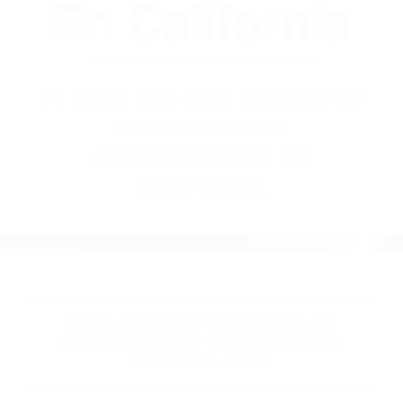
(855) 403-8675
Abogados
Accidentes De
Automovilismo
En California
BY
(855) 403-8675 ABOGADOS
ACCIDENTES DE
AUTOMOVILISMO EN