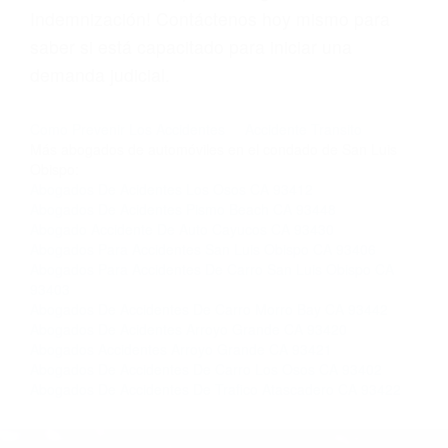
Licencias de Conducir.
Si usted o un ser querido necesita ayuda de
nosotros abogados de accidentes en Houston,
llámenos las 24 horas o haga
clic aquí
para
completar nuestro conveniente Formulario de
Contacto. Ofrecemos consultas iniciales
gratuitas en Pismo Beach CA y sus alrededores,
y en todo el estado de California. ¡No Pagará un
Centavo a Menos que Obtenga una
Indemnización! Contáctenos hoy mismo para
saber si está capacitado para iniciar una
demanda judicial.
Como Prevenir Los Accidentes
Accidente Transito
Más abogados de automóviles en el condado de San Luis
Obispo: