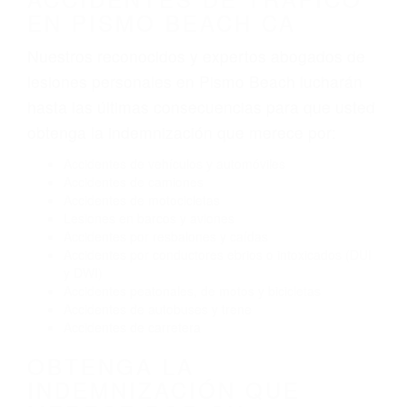
tráfico son evidentes:
Envío de mensajes de texto al conducir
Exceso de velocidad
El no obedecer las señales de tráfico
Conducir de manera imprudente
Conducir bajo los efectos del alcohol
Reventón de llanta o neumático
OBTENGA AYUDA LEGAL
DE ABOGADOS
ESPECIALISTAS EN
ACCIDENTES DE TRAFICO
EN PISMO BEACH CA
Nuestros reconocidos y expertos abogados de
lesiones personales en Pismo Beach lucharán
hasta las últimas consecuencias para que usted
obtenga la indemnización que merece por:
Accidentes de vehículos y automóviles