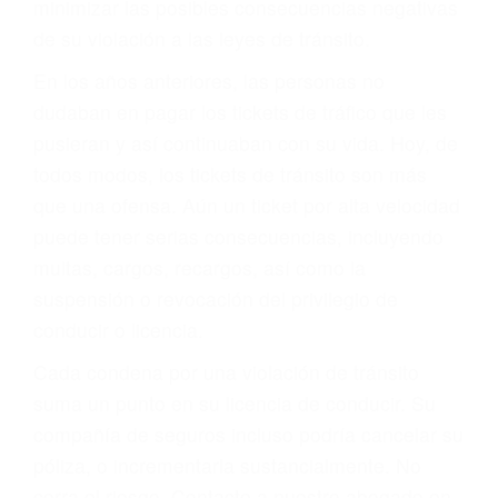
ACUSADO NO SIGNIFICA
CULPABLE
Sólo por el hecho de haber recibido un ticket no
significa que usted sea culpable. Nuestro trafico
abogado describirá claramente sus opciones y
le proveerá con su mejor asesoría legal. Él tiene
más de 17 años de experiencia legal, los cuales
pondrá a su disposición. Con el soporte de su
experimentado equipo legal, él trabajará para
minimizar las posibles consecuencias negativas
de su violación a las leyes de tránsito.
En los años anteriores, las personas no
dudaban en pagar los tickets de tráfico que les
pusieran y así continuaban con su vida. Hoy, de
todos modos, los tickets de tránsito son más
que una ofensa. Aún un ticket por alta velocidad