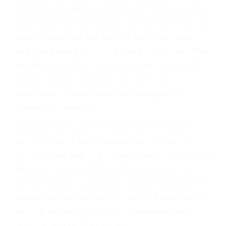
significa que usted sea culpable. Nuestro trafico
abogado describirá claramente sus opciones y
le proveerá con su mejor asesoría legal. Él tiene
más de 17 años de experiencia legal, los cuales
pondrá a su disposición. Con el soporte de su
experimentado equipo legal, él trabajará para
minimizar las posibles consecuencias negativas
de su violación a las leyes de tránsito.
En los años anteriores, las personas no
dudaban en pagar los tickets de tráfico que les
pusieran y así continuaban con su vida. Hoy, de
todos modos, los tickets de tránsito son más
que una ofensa. Aún un ticket por alta velocidad
puede tener serias consecuencias, incluyendo
multas, cargos, recargos, así como la
suspensión o revocación del privilegio de