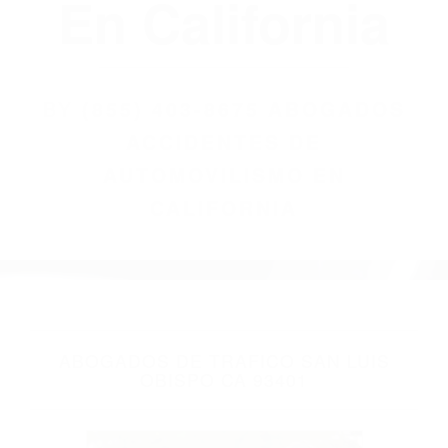
(855) 403-8675
Abogados
Accidentes De
Automovilismo
En California
BY
(855) 403-8675 ABOGADOS
ACCIDENTES DE
AUTOMOVILISMO EN