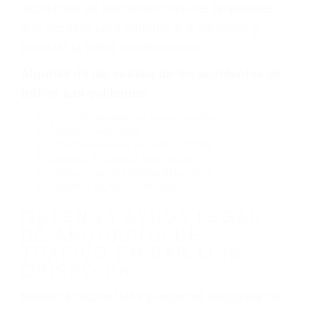
neumático defectuoso. A veces el accidente es
causado por fallas en el diseño de seguridad de
la carretera, divisor, el hombro, la señalización
de barandas o pobres o la iluminación.
La causa exacta de un accidente de auto no
siempre es evidente. Si su lesión es el resultado
de un accidente de coche, accidente de camión,
accidente de autobús, accidente de motocicleta
o accidente SUV nuestra los abogados de
accidentes de auto encontrará las respuestas
que necesita para proteger sus derechos y
alcanzar la plena indemnización.
Algunas de las causas de los accidentes de
tráfico son evidentes:
Envío de mensajes de texto al conducir
Exceso de velocidad