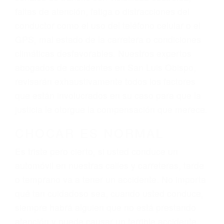
lesiones, gastos médicos futuros, pérdida de
ingresos actuales y/o a futuro y para resarcir su
dolor y sufrimiento emocional.
El factor principal que un abogado de lesiones
personales debe determinar, es si el conductor
del vehículo estaba en falta y en qué medida al
momento del accidente. Otros factores que
pueden contribuir a provocar un accidente son
señales de tránsito con visibilidad obstruida,
faltas de atención, fatiga o distracciones del
conductor como el uso del teléfono celular o el
GPS, mal estado de la carretera o condiciones
climáticas desfavorables. Nuestros expertos
abogados de accidentes en San Luis Obispo,
revisarán exhaustivamente todos los factores