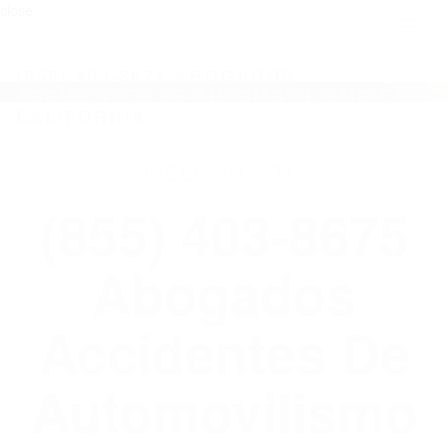
close
Toggl
naviga
(855) 403-8675 ABOGADOS
ACCIDENTES DE AUTOMOVILISMO EN
CALIFORNIA
WELCOME TO