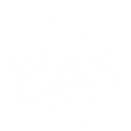
conduce). Agregue conductores incapacitados o
ebrios, choferes de camiones cansados o partes
defectuosas a la lista de posibilidades ¡y podrá
darse cuenta de que tan peligrosas pueden ser
nuestras carreteras! Cualquiera que sea la
causa del accidente, ¡nosotros podemos ayudar!
Cuando una persona se sienta detrás del
volante, nos debe a cada uno de nosotros la
obligación de manejar responsablemente. Si
otro conductor causa un accidente y le causa
daños a usted o a su propiedad, tiene que
hacerse responsable.
ACUSADO NO SIGNIFICA
CULPABLE
Sólo por el hecho de haber recibido un ticket no