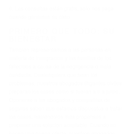
ciudadano
3. No importa si tiene un pase/licencia de
conducción
4. Usted tiene derecho de hacer un reclamo por
sus lesiones aunque no tenga seguro para su
auto.
5. Podemos atenderte en su propio casa, por
teléfono o en nuestra oficina en San Luis Obispo
6. Las consultas están gratis; solo nos paga
cuando ganamos su caso
PRIMERO QUE TODO: SU
BIENESTAR
También representamos a las personas en