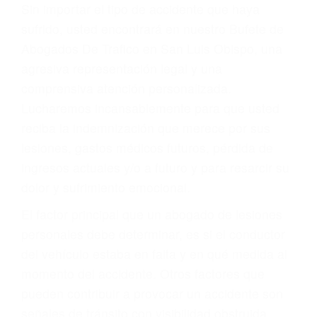
Accidentes por resbalones y caídas
Accidentes por conductores ebrios o intoxicados (DUI
y DWI)
Accidentes peatonales, de motos y bicicletas
Accidentes de autobuses y trene
Accidentes de carretera
OBTENGA LA
INDEMNIZACIÓN QUE
MERECE POR SU
ACCIDENTE
Sin importar el tipo de accidente que haya
sufrido, usted encontrará en nuestro Bufete de
Abogados De Trafico en San Luis Obispo, una
agresiva representación legal y una
comprensiva atención personalizada.
Lucharemos incansablemente para que usted
reciba la indemnización que merece por sus