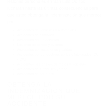
El no obedecer las señales de tráfico
Conducir de manera imprudente
Conducir bajo los efectos del alcohol
Reventón de llanta o neumático
OBTENGA AYUDA LEGAL
DE ABOGADOS DE
TRAFICO EN SAN LUIS
OBISPO CA
Nuestros reconocidos y expertos abogados de
lesiones personales en San Luis Obispo
lucharán hasta las últimas consecuencias para
que usted obtenga la indemnización que merece
por:
Accidentes de vehículos y automóviles
Accidentes de camiones
Accidentes de motocicletas
Lesiones en barcos y aviones