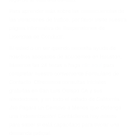
conducir o licencia.
Cada condena por una violación de tránsito
suma un punto en su licencia de conducir. Su
compañía de seguros incluso podría cancelar su
póliza, o incrementarla sustancialmente. No
corra el riesgo. Contacte a nuestro abogado en
violaciones de tránsito hoy mismo y obtenga un
servicio personalizado y una representación
legal de la más alta calidad.
Para aprender más sobre las consecuencias de
las violaciones de tráfico, por favor visite nuestra
página informativa de Suspensiones de
Licencias de Conducir.
Si usted o un ser querido necesita ayuda de
nosotros abogados de accidentes en Houston,