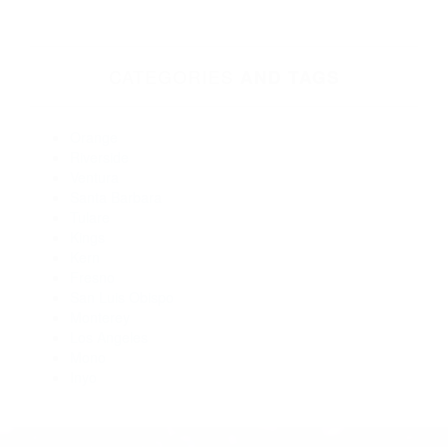
93401
Abogados Accidentes San Luis Obispo CA 93401
Abogados De Trafico San Luis Obispo CA 93401
Abogados Especialistas En Accidentes De Trafico San Luis
Obispo CA 93401
Abogados De Accidentes De Carro San Luis Obispo CA
93401
Abogado Accidente De Auto San Luis Obispo CA 93401
Abogados De Accidentes De Transito San Luis Obispo CA
93401
CATEGORIES
AND TAGS
Orange
Riverside
Ventura