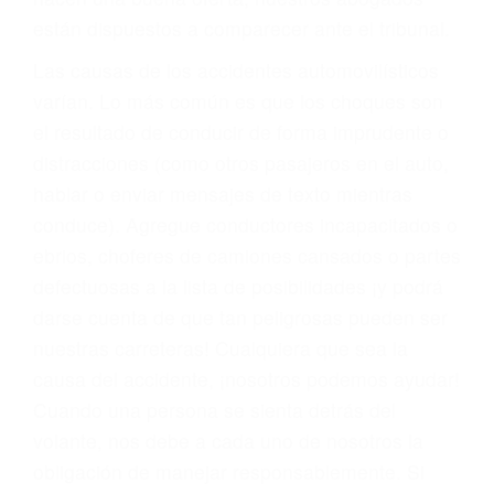
materia de inmigración y las familias de los
fallecidos a causa de la negligencia o mala
conducta. Cualesquiera que sean los
problemas, nuestros abogados litigantes civiles
preparan los casos como si fueran a ir a juicio.
Oponerse a los abogados y compañías de
seguros saben que estamos dispuestos a tratar
los casos, haciéndolos más propensos a
proponer una solución aceptable. Cuando no
hacen una buena oferta, nuestros abogados
están dispuestos a comparecer ante el tribunal.
Las causas de los accidentes automovilísticos
varían. Lo más común es que los choques son
el resultado de conducir de forma imprudente o
distracciones (como otros pasajeros en el auto,
hablar o enviar mensajes de texto mientras