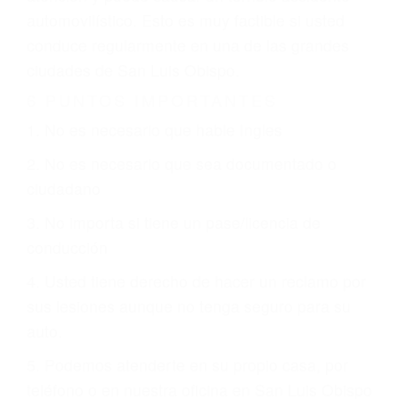
que están involucrados en su caso para que la
justicia le otorgue la compensación que merece.
CHOCAR ES NORMAL
Es triste pero cierto, si usted conduce un
automóvil en nuestras calles y carreteras, tarde
o temprano va a tener un accidente. No importa
qué tan cuidadoso sea, cuando usted conduce,
siempre habrá alguien que no está prestando
atención y puede causar un terrible accidente
automovilístico. Esto es muy factible si usted
conduce regularmente en una de las grandes
ciudades de San Luis Obispo.
6 PUNTOS IMPORTANTES
1. No es necesario que hable Ingles
2. No es necesario que sea documentado o