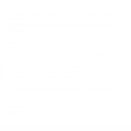
llámenos las 24 horas o haga
clic aquí
para
completar nuestro conveniente Formulario de
Contacto. Ofrecemos consultas iniciales
gratuitas en San Luis Obispo CA y sus
alrededores, y en todo el estado de California.
¡No Pagará un Centavo a Menos que Obtenga
una Indemnización! Contáctenos hoy mismo
para saber si está capacitado para iniciar una
demanda judicial.
Tipos De Accidentes Automovilisticos California
Choques
De Motos California
Más abogados de automóviles en el condado de San Luis
Obispo:
Abogados Para Accidentes De Carro San Luis Obispo CA
93401
Abogados De Acidentes San Luis Obispo CA 93401
Abogados De Accidentes De Trafico San Luis Obispo CA