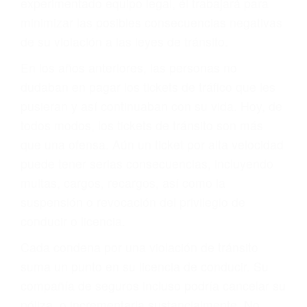
ACUSADO NO SIGNIFICA
CULPABLE
Sólo por el hecho de haber recibido un ticket no
significa que usted sea culpable. Nuestro trafico
abogado describirá claramente sus opciones y
le proveerá con su mejor asesoría legal. Él tiene
más de 17 años de experiencia legal, los cuales
pondrá a su disposición. Con el soporte de su
experimentado equipo legal, él trabajará para
minimizar las posibles consecuencias negativas
de su violación a las leyes de tránsito.
En los años anteriores, las personas no
dudaban en pagar los tickets de tráfico que les
pusieran y así continuaban con su vida. Hoy, de
todos modos, los tickets de tránsito son más