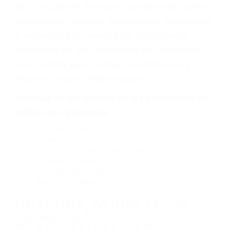
vehículo de motor en Arroyo Grande CA: un
diseño defectuoso o por un defecto de
fabricación o un defecto parte tal como un
neumático defectuoso. A veces el accidente es
causado por fallas en el diseño de seguridad de
la carretera, divisor, el hombro, la señalización
de barandas o pobres o la iluminación.
La causa exacta de un accidente de auto no
siempre es evidente. Si su lesión es el resultado
de un accidente de coche, accidente de camión,
accidente de autobús, accidente de motocicleta
o accidente SUV nuestra los abogados de
accidentes de auto encontrará las respuestas
que necesita para proteger sus derechos y
alcanzar la plena indemnización.