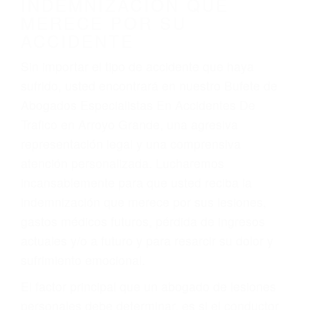
Accidentes de vehículos y automóviles
Accidentes de camiones
Accidentes de motocicletas
Lesiones en barcos y aviones
Accidentes por resbalones y caídas
Accidentes por conductores ebrios o intoxicados (DUI
y DWI)
Accidentes peatonales, de motos y bicicletas
Accidentes de autobuses y trene
Accidentes de carretera
OBTENGA LA
INDEMNIZACIÓN QUE
MERECE POR SU
ACCIDENTE
Sin importar el tipo de accidente que haya
sufrido, usted encontrará en nuestro Bufete de
Abogados Especialistas En Accidentes De
Trafico en Arroyo Grande, una agresiva