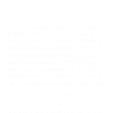
representación legal y una comprensiva
atención personalizada. Lucharemos
incansablemente para que usted reciba la
indemnización que merece por sus lesiones,
gastos médicos futuros, pérdida de ingresos
actuales y/o a futuro y para resarcir su dolor y
sufrimiento emocional.
El factor principal que un abogado de lesiones
personales debe determinar, es si el conductor
del vehículo estaba en falta y en qué medida al
momento del accidente. Otros factores que
pueden contribuir a provocar un accidente son
señales de tránsito con visibilidad obstruida,
faltas de atención, fatiga o distracciones del
conductor como el uso del teléfono celular o el