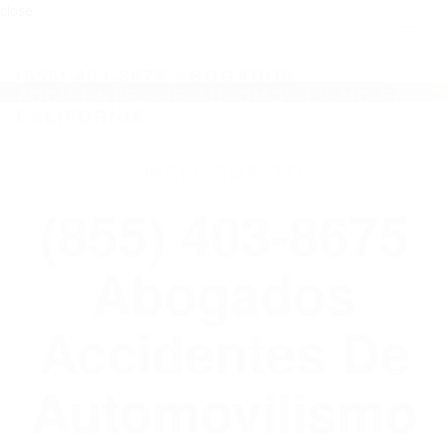
close
Toggl
naviga
(855) 403-8675 ABOGADOS
ACCIDENTES DE AUTOMOVILISMO EN
CALIFORNIA
WELCOME TO