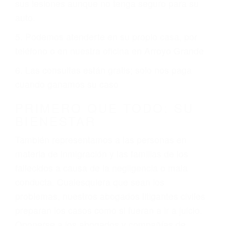
ciudades de Arroyo Grande.
6 PUNTOS IMPORTANTES
1. No es necesario que hable Ingles
2. No es necesario que sea documentado o
ciudadano
3. No importa si tiene un pase/licencia de
conducción
4. Usted tiene derecho de hacer un reclamo por
sus lesiones aunque no tenga seguro para su
auto.
5. Podemos atenderte en su propio casa, por
teléfono o en nuestra oficina en Arroyo Grande
6. Las consultas están gratis; solo nos paga
cuando ganamos su caso