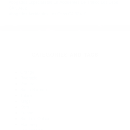
Más abogados de automóviles en el condado de San Luis
Obispo:
Abogados Especialistas En Accidentes De Trafico Los Osos
CA 93412
Abogado Accidente De Auto San Luis Obispo CA 93403
Abogados De Trafico San Luis Obispo CA 93410
Abogados De Accidentes De Trafico San Luis Obispo CA
93401
Abogados De Trafico Arroyo Grande CA 93420
Abogados De Accidentes De Transito San Luis Obispo CA
93408
Abogados De Trafico San Luis Obispo CA 93406
Abogado Accidente De Auto San Luis Obispo CA 93409
Abogados Especialistas En Accidentes De Trafico Los Osos
CA 93402
Abogados Accidentes Los Osos CA 93412
CATEGORIES
AND TAGS