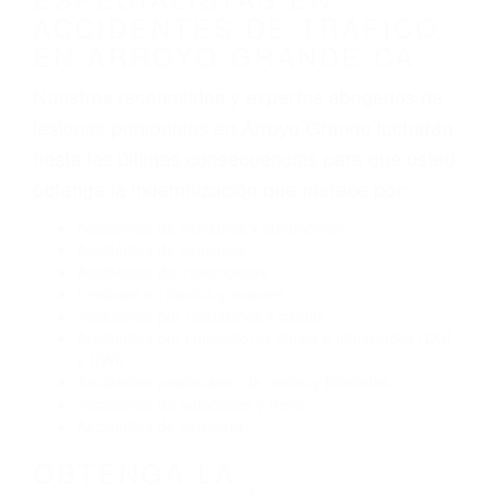
Algunas de las causas de los accidentes de
tráfico son evidentes:
Envío de mensajes de texto al conducir
Exceso de velocidad
El no obedecer las señales de tráfico
Conducir de manera imprudente
Conducir bajo los efectos del alcohol
Reventón de llanta o neumático
OBTENGA AYUDA LEGAL
DE ABOGADOS
ESPECIALISTAS EN
ACCIDENTES DE TRAFICO
EN ARROYO GRANDE CA
Nuestros reconocidos y expertos abogados de
lesiones personales en Arroyo Grande lucharán
hasta las últimas consecuencias para que usted
obtenga la indemnización que merece por: