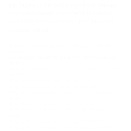
página informativa de Suspensiones de
Licencias de Conducir.
Si usted o un ser querido necesita ayuda de
nosotros abogados de accidentes en Houston,
llámenos las 24 horas o haga
clic aquí
para
completar nuestro conveniente Formulario de
Contacto. Ofrecemos consultas iniciales
gratuitas en Arroyo Grande CA y sus
alrededores, y en todo el estado de California.
¡No Pagará un Centavo a Menos que Obtenga
una Indemnización! Contáctenos hoy mismo
para saber si está capacitado para iniciar una
demanda judicial.
So�ar Con Accidente De Moto California
Accidente En
Rusia California