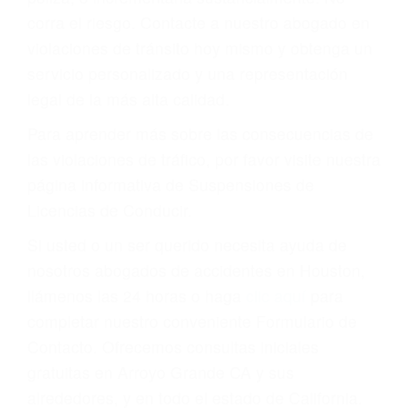
que una ofensa. Aún un ticket por alta velocidad
puede tener serias consecuencias, incluyendo
multas, cargos, recargos, así como la
suspensión o revocación del privilegio de
conducir o licencia.
Cada condena por una violación de tránsito
suma un punto en su licencia de conducir. Su
compañía de seguros incluso podría cancelar su
póliza, o incrementarla sustancialmente. No
corra el riesgo. Contacte a nuestro abogado en
violaciones de tránsito hoy mismo y obtenga un
servicio personalizado y una representación
legal de la más alta calidad.
Para aprender más sobre las consecuencias de
las violaciones de tráfico, por favor visite nuestra