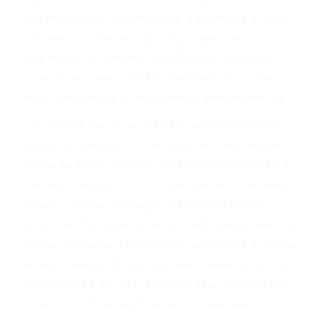
PRIMERO QUE TODO: SU
BIENESTAR
También representamos a las personas en
materia de inmigración y las familias de los
fallecidos a causa de la negligencia o mala
conducta. Cualesquiera que sean los
problemas, nuestros abogados litigantes civiles
preparan los casos como si fueran a ir a juicio.
Oponerse a los abogados y compañías de
seguros saben que estamos dispuestos a tratar
los casos, haciéndolos más propensos a
proponer una solución aceptable. Cuando no
hacen una buena oferta, nuestros abogados
están dispuestos a comparecer ante el tribunal.
Las causas de los accidentes automovilísticos