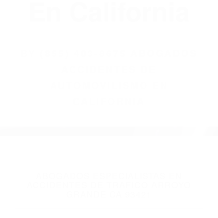
(855) 403-8675
Abogados
Accidentes De
Automovilismo
En California
BY
(855) 403-8675 ABOGADOS
ACCIDENTES DE
AUTOMOVILISMO EN