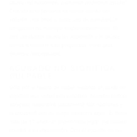
varían. Lo más común es que los choques son
el resultado de conducir de forma imprudente o
distracciones (como otros pasajeros en el auto,
hablar o enviar mensajes de texto mientras
conduce). Agregue conductores incapacitados o
ebrios, choferes de camiones cansados o partes
defectuosas a la lista de posibilidades ¡y podrá
darse cuenta de que tan peligrosas pueden ser
nuestras carreteras! Cualquiera que sea la
causa del accidente, ¡nosotros podemos ayudar!
Cuando una persona se sienta detrás del
volante, nos debe a cada uno de nosotros la
obligación de manejar responsablemente. Si
otro conductor causa un accidente y le causa
daños a usted o a su propiedad, tiene que
hacerse responsable.