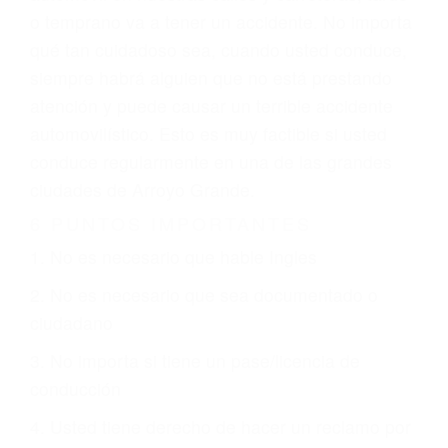
GPS, mal estado de la carretera o condiciones
climáticas desfavorables. Nuestros expertos
abogados de accidentes en Arroyo Grande,
revisarán exhaustivamente todos los factores
que están involucrados en su caso para que la
justicia le otorgue la compensación que merece.
CHOCAR ES NORMAL
Es triste pero cierto, si usted conduce un
automóvil en nuestras calles y carreteras, tarde
o temprano va a tener un accidente. No importa
qué tan cuidadoso sea, cuando usted conduce,
siempre habrá alguien que no está prestando
atención y puede causar un terrible accidente
automovilístico. Esto es muy factible si usted
conduce regularmente en una de las grandes