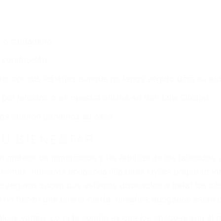
s de lesiones personales en San Luis Obispo lucharán 
merece por:
dos (DUI y DWI)
ZACIÓN QUE MERECE POR SU A
ya sufrido, usted encontrará en nuestro Bufete de Aboga
prensiva atención personalizada. Lucharemos incansable
, gastos médicos futuros, pérdida de ingresos actuales y