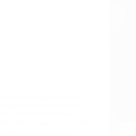
hasta las últimas consecuencias para
CCIDENTE
dos De Trafico en San Luis Obispo, una
mente para que usted reciba la
/o a futuro y para resarcir su dolor y