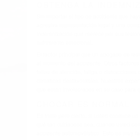
A veces los errores de más de un conducto
de motor en San Luis Obispo CA: un diseñ
defectuoso. A veces el accidente es causa
barandas o pobres o la iluminación.
La causa exacta de un accidente de auto 
camión, accidente de autobús, accidente
respuestas que necesita para proteger su
Algunas de las causas de los accidente
Envío de mensajes de texto al conducir
Exceso de velocidad
El no obedecer las señales de tráfico
Conducir de manera imprudente
Conducir bajo los efectos del alcohol
Reventón de llanta o neumático
OBTENGA AYUDA LEGA