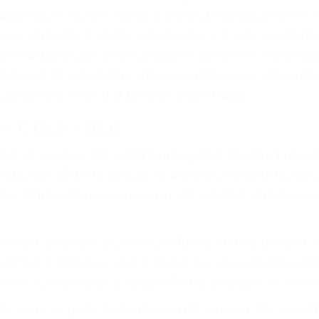
iones personales debe determinar, es si el conductor de
que pueden contribuir a provocar un accidente son señale
 del conductor como el uso del teléfono celular o el GPS
rtos abogados de accidentes en San Luis Obispo, revisa
ue la justicia le otorgue la compensación que merece.
n automóvil en nuestras calles y carreteras, tarde o temp
duce, siempre habrá alguien que no está prestando aten
actible si usted conduce regularmente en una de las gr
o o ciudadano
e conducción