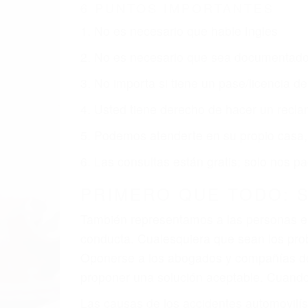
CA
Nuestros reconocidos y expertos abogado
que usted obtenga la indemnización que 
Accidentes de vehículos y automóviles
Accidentes de camiones
Accidentes de motocicletas
Lesiones en barcos y aviones
Accidentes por resbalones y caídas
Accidentes por conductores ebrios o intoxica
Accidentes peatonales, de motos y bicicletas
Accidentes de autobuses y trene
Accidentes de carretera
OBTENGA LA INDEMNI
Sin importar el tipo de accidente que ha
agresiva representación legal y una com
indemnización que merece por sus lesiones
sufrimiento emocional.