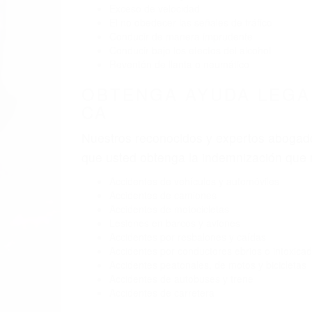
BY
(855) 403-8675 
AB
Pare
A
9