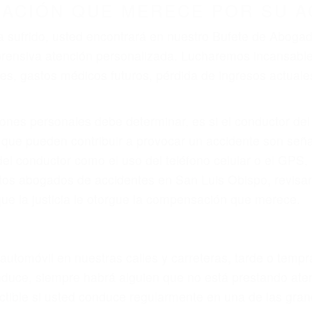
r provocar la colisión y lesiones. A veces la colisión es
o defectuoso o por un defecto de fabricación o un defe
do por fallas en el diseño de seguridad de la carretera, 
no siempre es evidente. Si su lesión es el resultado de
 de motocicleta o accidente SUV nuestra los abogados d
s derechos y alcanzar la plena indemnización.
s de tráfico son evidentes:
L DE ABOGADOS DE TRAFICO E