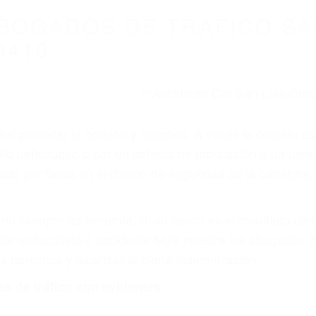
WELCOME TO
8675 Abogados Ac
ovilismo En Cali