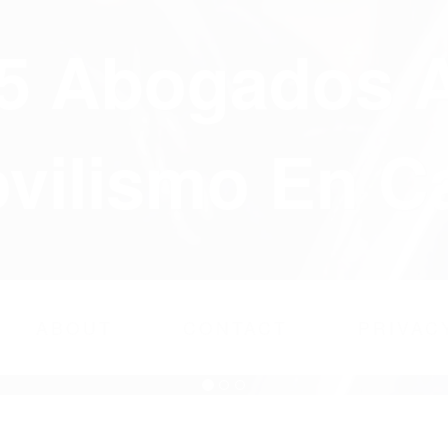
75 Abogados 
ilismo En Ca
ABOUT
CONTACT
PRIVAC