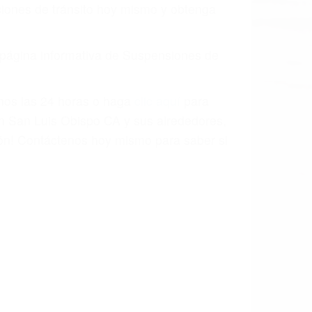
o.
a causa de la negligencia o mala
casos como si fueran a ir a juicio.
sos, haciéndolos más propensos a
spuestos a comparecer ante el tribunal.
esultado de conducir de forma
 mientras conduce). Agregue conductores
idades ¡y podrá darse cuenta de que tan
os podemos ayudar! Cuando una persona
blemente. Si otro conductor causa un