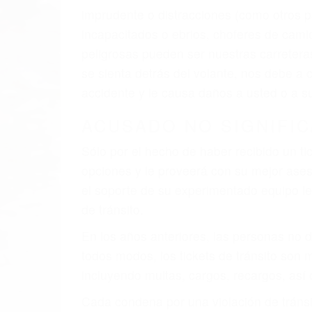
El factor principal que un abogado de les
al momento del accidente. Otros factores 
faltas de atención, fatiga o distracciones
climáticas desfavorables. Nuestros expe
que están involucrados en su caso para q
CHOCAR ES NORMAL
Es triste pero cierto, si usted conduce u
qué tan cuidadoso sea, cuando usted con
accidente automovilístico. Esto es muy f
6 PUNTOS IMPORTANTES
1. No es necesario que hable Ingles
2. No es necesario que sea documentad
3. No importa si tiene un pase/licencia d