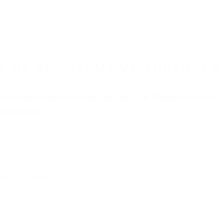
ABOGADOS ACCIDENTES DE AUTOMOVI
OGADOS DE TRAFICO SAN LUIS OBISPO CA 93
nt category
BOGADOS DE TRAFICO SAN
3410