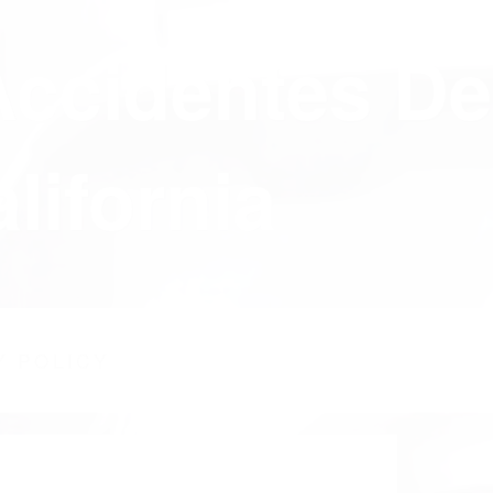
Accidentes De
lifornia
Y POLICY