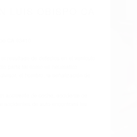
cidentes De
fornia