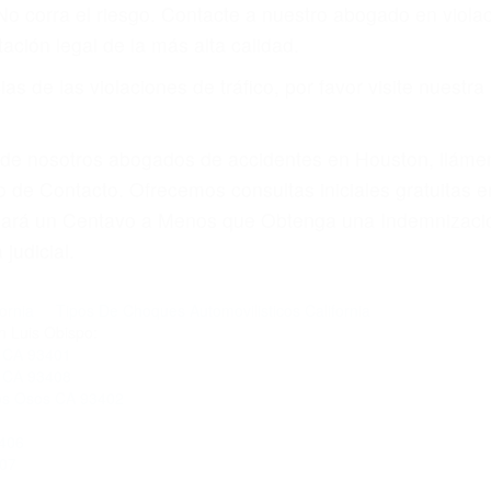
amo por sus lesiones aunque no tenga seguro para su aut
por teléfono o en nuestra oficina en San Luis Obispo
 paga cuando ganamos su caso
SU BIENESTAR
materia de inmigración y las familias de los fallecidos 
emas, nuestros abogados litigantes civiles preparan los 
 seguros saben que estamos dispuestos a tratar los ca
 no hacen una buena oferta, nuestros abogados están di
ticos varían. Lo más común es que los choques son el r
asajeros en el auto, hablar o enviar mensajes de texto
ones cansados o partes defectuosas a la lista de posibil
as! Cualquiera que sea la causa del accidente, ¡nosotr
 cada uno de nosotros la obligación de manejar responsa
u propiedad, tiene que hacerse responsable.