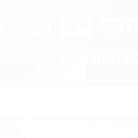
close
(855) 403-86
Automov
HOME