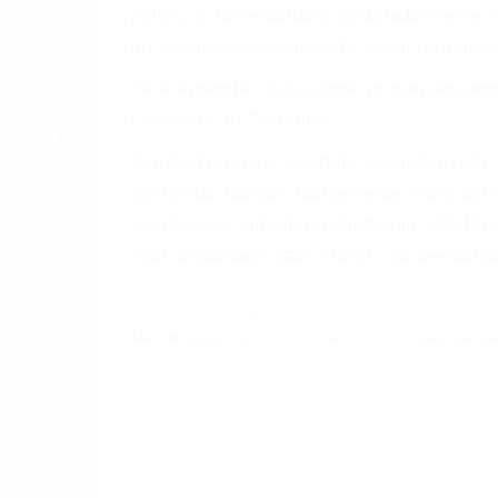
4. Usted tiene derecho de hacer un recl
5. Podemos atenderte en su propio casa, 
6. Las consultas están gratis; solo nos
PRIMERO QUE TODO: 
También representamos a las personas en 
conducta. Cualesquiera que sean los probl
Oponerse a los abogados y compañías de
proponer una solución aceptable. Cuando
Las causas de los accidentes automovilís
imprudente o distracciones (como otros p
incapacitados o ebrios, choferes de cami
peligrosas pueden ser nuestras carreter
se sienta detrás del volante, nos debe a
accidente y le causa daños a usted o a s