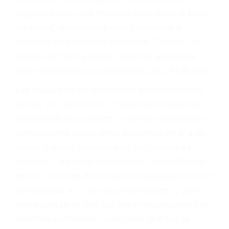
PRIMERO QUE TODO: SU
BIENESTAR
También representamos a las personas en
materia de inmigración y las familias de los
fallecidos a causa de la negligencia o mala
conducta. Cualesquiera que sean los
problemas, nuestros abogados litigantes civiles
preparan los casos como si fueran a ir a juicio.
Oponerse a los abogados y compañías de
seguros saben que estamos dispuestos a tratar
los casos, haciéndolos más propensos a
proponer una solución aceptable. Cuando no
hacen una buena oferta, nuestros abogados
están dispuestos a comparecer ante el tribunal.
Las causas de los accidentes automovilísticos