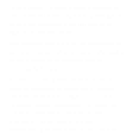
que una ofensa. Aún un ticket por alta velocidad
puede tener serias consecuencias, incluyendo
multas, cargos, recargos, así como la
suspensión o revocación del privilegio de
conducir o licencia.
Cada condena por una violación de tránsito
suma un punto en su licencia de conducir. Su
compañía de seguros incluso podría cancelar su
póliza, o incrementarla sustancialmente. No
corra el riesgo. Contacte a nuestro abogado en
violaciones de tránsito hoy mismo y obtenga un
servicio personalizado y una representación
legal de la más alta calidad.
Para aprender más sobre las consecuencias de
las violaciones de tráfico, por favor visite nuestra