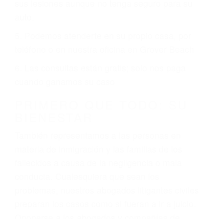
ciudades de Grover Beach.
6 PUNTOS IMPORTANTES
1. No es necesario que hable Ingles
2. No es necesario que sea documentado o
ciudadano
3. No importa si tiene un pase/licencia de
conducción
4. Usted tiene derecho de hacer un reclamo por
sus lesiones aunque no tenga seguro para su
auto.
5. Podemos atenderte en su propio casa, por
teléfono o en nuestra oficina en Grover Beach
6. Las consultas están gratis; solo nos paga
cuando ganamos su caso