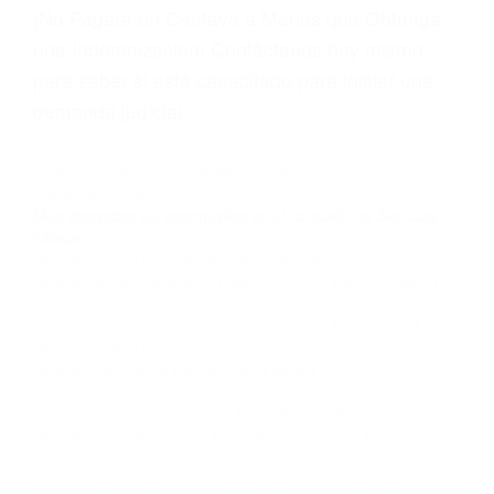
página informativa de Suspensiones de
Licencias de Conducir.
Si usted o un ser querido necesita ayuda de
nosotros abogados de accidentes en Houston,
llámenos las 24 horas o haga
clic aquí
para
completar nuestro conveniente Formulario de
Contacto. Ofrecemos consultas iniciales
gratuitas en Grover Beach CA y sus
alrededores, y en todo el estado de California.
¡No Pagará un Centavo a Menos que Obtenga
una Indemnización! Contáctenos hoy mismo
para saber si está capacitado para iniciar una
demanda judicial.
So�ar Con Accidente De Moto California
Accidente En
Rusia California