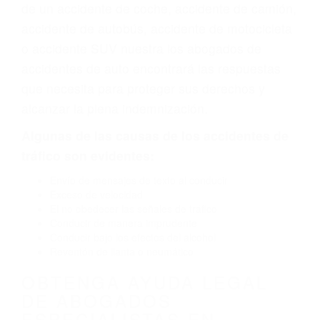
vehículo de motor en Grover Beach CA: un
diseño defectuoso o por un defecto de
fabricación o un defecto parte tal como un
neumático defectuoso. A veces el accidente es
causado por fallas en el diseño de seguridad de
la carretera, divisor, el hombro, la señalización
de barandas o pobres o la iluminación.
La causa exacta de un accidente de auto no
siempre es evidente. Si su lesión es el resultado
de un accidente de coche, accidente de camión,
accidente de autobús, accidente de motocicleta
o accidente SUV nuestra los abogados de
accidentes de auto encontrará las respuestas
que necesita para proteger sus derechos y
alcanzar la plena indemnización.