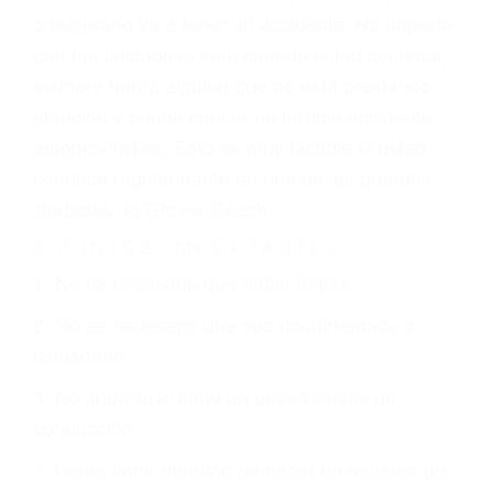
GPS, mal estado de la carretera o condiciones
climáticas desfavorables. Nuestros expertos
abogados de accidentes en Grover Beach,
revisarán exhaustivamente todos los factores
que están involucrados en su caso para que la
justicia le otorgue la compensación que merece.
CHOCAR ES NORMAL
Es triste pero cierto, si usted conduce un
automóvil en nuestras calles y carreteras, tarde
o temprano va a tener un accidente. No importa
qué tan cuidadoso sea, cuando usted conduce,
siempre habrá alguien que no está prestando
atención y puede causar un terrible accidente
automovilístico. Esto es muy factible si usted
conduce regularmente en una de las grandes