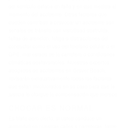
representación legal y una comprensiva
atención personalizada. Lucharemos
incansablemente para que usted reciba la
indemnización que merece por sus lesiones,
gastos médicos futuros, pérdida de ingresos
actuales y/o a futuro y para resarcir su dolor y
sufrimiento emocional.
El factor principal que un abogado de lesiones
personales debe determinar, es si el conductor
del vehículo estaba en falta y en qué medida al
momento del accidente. Otros factores que
pueden contribuir a provocar un accidente son
señales de tránsito con visibilidad obstruida,
faltas de atención, fatiga o distracciones del
conductor como el uso del teléfono celular o el