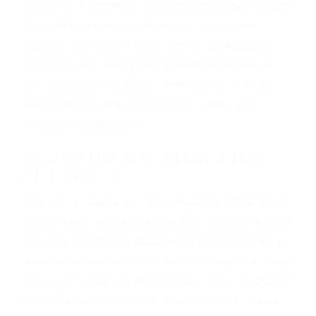
varían. Lo más común es que los choques son
el resultado de conducir de forma imprudente o
distracciones (como otros pasajeros en el auto,
hablar o enviar mensajes de texto mientras
conduce). Agregue conductores incapacitados o
ebrios, choferes de camiones cansados o partes
defectuosas a la lista de posibilidades ¡y podrá
darse cuenta de que tan peligrosas pueden ser
nuestras carreteras! Cualquiera que sea la
causa del accidente, ¡nosotros podemos ayudar!
Cuando una persona se sienta detrás del
volante, nos debe a cada uno de nosotros la
obligación de manejar responsablemente. Si
otro conductor causa un accidente y le causa
daños a usted o a su propiedad, tiene que
hacerse responsable.