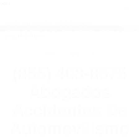
close
Toggl
naviga
(855) 403-8675 ABOGADOS
ACCIDENTES DE AUTOMOVILISMO EN
CALIFORNIA
WELCOME TO