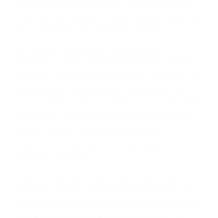
ACUSADO NO SIGNIFICA
CULPABLE
Sólo por el hecho de haber recibido un ticket no
significa que usted sea culpable. Nuestro trafico
abogado describirá claramente sus opciones y
le proveerá con su mejor asesoría legal. Él tiene
más de 17 años de experiencia legal, los cuales
pondrá a su disposición. Con el soporte de su
experimentado equipo legal, él trabajará para
minimizar las posibles consecuencias negativas
de su violación a las leyes de tránsito.
En los años anteriores, las personas no
dudaban en pagar los tickets de tráfico que les
pusieran y así continuaban con su vida. Hoy, de
todos modos, los tickets de tránsito son más