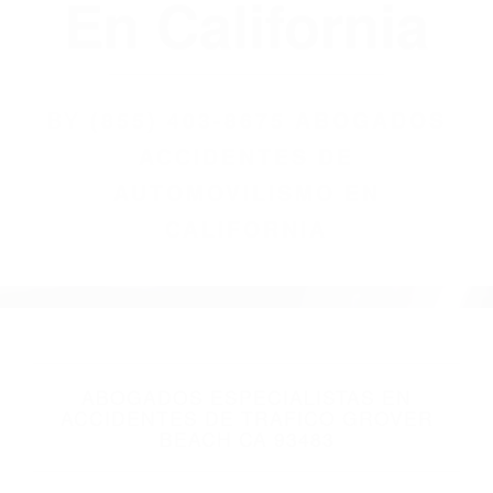
(855) 403-8675
Abogados
Accidentes De
Automovilismo
En California
BY
(855) 403-8675 ABOGADOS
ACCIDENTES DE
AUTOMOVILISMO EN