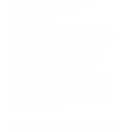
Accidentes de vehículos y automóviles
Accidentes de camiones
Accidentes de motocicletas
Lesiones en barcos y aviones
Accidentes por resbalones y caídas
Accidentes por conductores ebrios o intoxicados (DUI
y DWI)
Accidentes peatonales, de motos y bicicletas
Accidentes de autobuses y trene
Accidentes de carretera
OBTENGA LA
INDEMNIZACIÓN QUE
MERECE POR SU
ACCIDENTE
Sin importar el tipo de accidente que haya
sufrido, usted encontrará en nuestro Bufete de
Abogados Especialistas En Accidentes De
Trafico en Grover Beach, una agresiva