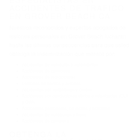
Algunas de las causas de los accidentes de
tráfico son evidentes:
Envío de mensajes de texto al conducir
Exceso de velocidad
El no obedecer las señales de tráfico
Conducir de manera imprudente
Conducir bajo los efectos del alcohol
Reventón de llanta o neumático
OBTENGA AYUDA LEGAL
DE ABOGADOS
ESPECIALISTAS EN
ACCIDENTES DE TRAFICO
EN GROVER BEACH CA
Nuestros reconocidos y expertos abogados de
lesiones personales en Grover Beach lucharán
hasta las últimas consecuencias para que usted
obtenga la indemnización que merece por: