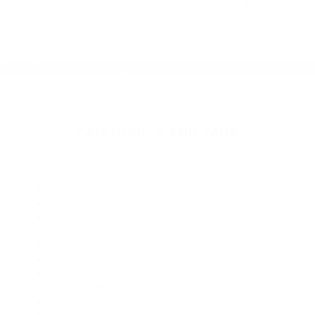
Más abogados de automóviles en el condado de San Luis
Obispo:
Abogados De Trafico Atascadero CA 93422
Abogados Especialistas En Accidentes De Trafico Oceano
CA 93445
Abogados Especialistas En Accidentes De Trafico San Luis
Obispo CA 93410
Abogado Accidente De Auto Avila Beach CA 93424
Abogados De Accidentes De Carro Atascadero CA 93422
Abogados De Acidentes San Luis Obispo CA 93406
Abogados De Accidentes De Trafico San Luis Obispo CA
93405
Abogados De Accidentes De Trafico Grover Beach CA 93483
Abogados Especialistas En Accidentes De Trafico Arroyo
Grande CA 93420
Abogados De Acidentes Grover Beach CA 93483
CATEGORIES
AND TAGS