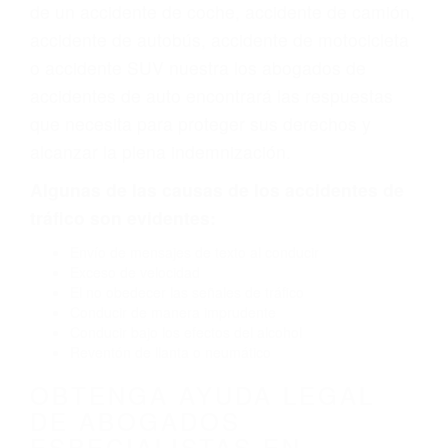
vehículo de motor en San Luis Obispo CA: un
diseño defectuoso o por un defecto de
fabricación o un defecto parte tal como un
neumático defectuoso. A veces el accidente es
causado por fallas en el diseño de seguridad de
la carretera, divisor, el hombro, la señalización
de barandas o pobres o la iluminación.
La causa exacta de un accidente de auto no
siempre es evidente. Si su lesión es el resultado
de un accidente de coche, accidente de camión,
accidente de autobús, accidente de motocicleta
o accidente SUV nuestra los abogados de
accidentes de auto encontrará las respuestas
que necesita para proteger sus derechos y
alcanzar la plena indemnización.