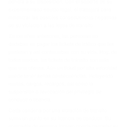
hacerse responsable.
ACUSADO NO SIGNIFICA
CULPABLE
Sólo por el hecho de haber recibido un ticket no
significa que usted sea culpable. Nuestro trafico
abogado describirá claramente sus opciones y
le proveerá con su mejor asesoría legal. Él tiene
más de 17 años de experiencia legal, los cuales
pondrá a su disposición. Con el soporte de su
experimentado equipo legal, él trabajará para
minimizar las posibles consecuencias negativas
de su violación a las leyes de tránsito.
En los años anteriores, las personas no
dudaban en pagar los tickets de tráfico que les
pusieran y así continuaban con su vida. Hoy, de