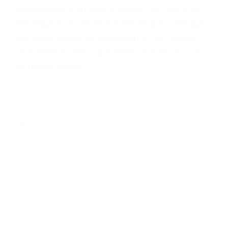
las violaciones de tráfico, por favor visite nuestra
página informativa de Suspensiones de
Licencias de Conducir.
Si usted o un ser querido necesita ayuda de
nosotros abogados de accidentes en Houston,
llámenos las 24 horas o haga
clic aquí
para
completar nuestro conveniente Formulario de
Contacto. Ofrecemos consultas iniciales
gratuitas en San Luis Obispo CA y sus
alrededores, y en todo el estado de California.
¡No Pagará un Centavo a Menos que Obtenga
una Indemnización! Contáctenos hoy mismo
para saber si está capacitado para iniciar una
demanda judicial.
So�ar Choque California
Que Significa So�ar Que