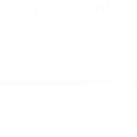
(855) 403-8675
Abogados
Accidentes De
Automovilismo
En California
BY
(855) 403-8675 ABOGADOS
ACCIDENTES DE
AUTOMOVILISMO EN