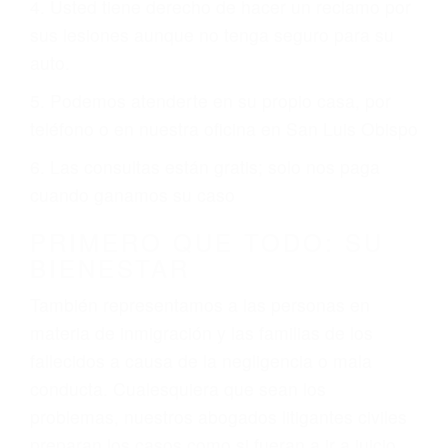
conduce regularmente en una de las grandes
ciudades de San Luis Obispo.
6 PUNTOS IMPORTANTES
1. No es necesario que hable Ingles
2. No es necesario que sea documentado o
ciudadano
3. No importa si tiene un pase/licencia de
conducción
4. Usted tiene derecho de hacer un reclamo por
sus lesiones aunque no tenga seguro para su
auto.
5. Podemos atenderte en su propio casa, por
teléfono o en nuestra oficina en San Luis Obispo
6. Las consultas están gratis; solo nos paga