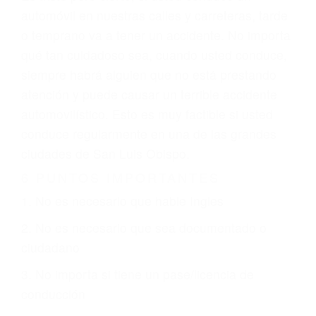
conductor como el uso del teléfono celular o el
GPS, mal estado de la carretera o condiciones
climáticas desfavorables. Nuestros expertos
abogados de accidentes en San Luis Obispo,
revisarán exhaustivamente todos los factores
que están involucrados en su caso para que la
justicia le otorgue la compensación que merece.
CHOCAR ES NORMAL
Es triste pero cierto, si usted conduce un
automóvil en nuestras calles y carreteras, tarde
o temprano va a tener un accidente. No importa
qué tan cuidadoso sea, cuando usted conduce,
siempre habrá alguien que no está prestando
atención y puede causar un terrible accidente
automovilístico. Esto es muy factible si usted