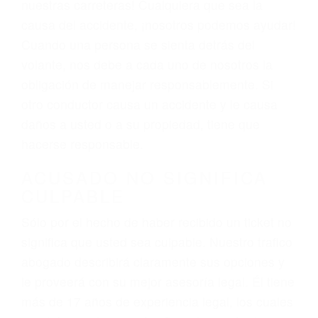
Las causas de los accidentes automovilísticos
varían. Lo más común es que los choques son
el resultado de conducir de forma imprudente o
distracciones (como otros pasajeros en el auto,
hablar o enviar mensajes de texto mientras
conduce). Agregue conductores incapacitados o
ebrios, choferes de camiones cansados o partes
defectuosas a la lista de posibilidades ¡y podrá
darse cuenta de que tan peligrosas pueden ser
nuestras carreteras! Cualquiera que sea la
causa del accidente, ¡nosotros podemos ayudar!
Cuando una persona se sienta detrás del
volante, nos debe a cada uno de nosotros la
obligación de manejar responsablemente. Si
otro conductor causa un accidente y le causa
daños a usted o a su propiedad, tiene que