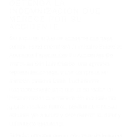
por:
Accidentes de vehículos y automóviles
Accidentes de camiones
Accidentes de motocicletas
Lesiones en barcos y aviones
Accidentes por resbalones y caídas
Accidentes por conductores ebrios o intoxicados (DUI
y DWI)
Accidentes peatonales, de motos y bicicletas
Accidentes de autobuses y trene
Accidentes de carretera
OBTENGA LA
INDEMNIZACIÓN QUE
MERECE POR SU
ACCIDENTE
Sin importar el tipo de accidente que haya
sufrido, usted encontrará en nuestro Bufete de
Abogados Especialistas En Accidentes De