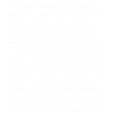
cuando ganamos su caso
PRIMERO QUE TODO: SU
BIENESTAR
También representamos a las personas en
materia de inmigración y las familias de los
fallecidos a causa de la negligencia o mala
conducta. Cualesquiera que sean los
problemas, nuestros abogados litigantes civiles
preparan los casos como si fueran a ir a juicio.
Oponerse a los abogados y compañías de
seguros saben que estamos dispuestos a tratar
los casos, haciéndolos más propensos a
proponer una solución aceptable. Cuando no
hacen una buena oferta, nuestros abogados
están dispuestos a comparecer ante el tribunal.