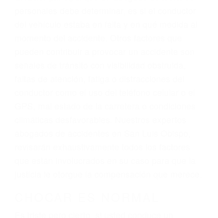
Trafico en San Luis Obispo, una agresiva
representación legal y una comprensiva
atención personalizada. Lucharemos
incansablemente para que usted reciba la
indemnización que merece por sus lesiones,
gastos médicos futuros, pérdida de ingresos
actuales y/o a futuro y para resarcir su dolor y
sufrimiento emocional.
El factor principal que un abogado de lesiones
personales debe determinar, es si el conductor
del vehículo estaba en falta y en qué medida al
momento del accidente. Otros factores que
pueden contribuir a provocar un accidente son
señales de tránsito con visibilidad obstruida,
faltas de atención, fatiga o distracciones del