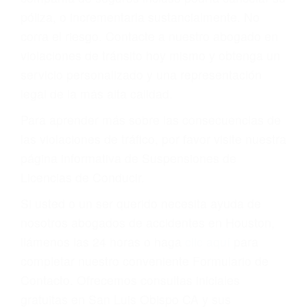
todos modos, los tickets de tránsito son más
que una ofensa. Aún un ticket por alta velocidad
puede tener serias consecuencias, incluyendo
multas, cargos, recargos, así como la
suspensión o revocación del privilegio de
conducir o licencia.
Cada condena por una violación de tránsito
suma un punto en su licencia de conducir. Su
compañía de seguros incluso podría cancelar su
póliza, o incrementarla sustancialmente. No
corra el riesgo. Contacte a nuestro abogado en
violaciones de tránsito hoy mismo y obtenga un
servicio personalizado y una representación
legal de la más alta calidad.
Para aprender más sobre las consecuencias de