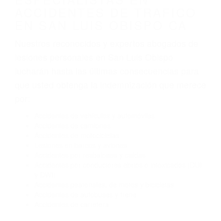
Algunas de las causas de los accidentes de
tráfico son evidentes:
Envío de mensajes de texto al conducir
Exceso de velocidad
El no obedecer las señales de tráfico
Conducir de manera imprudente
Conducir bajo los efectos del alcohol
Reventón de llanta o neumático
OBTENGA AYUDA LEGAL
DE ABOGADOS
ESPECIALISTAS EN
ACCIDENTES DE TRAFICO
EN SAN LUIS OBISPO CA
Nuestros reconocidos y expertos abogados de
lesiones personales en San Luis Obispo
lucharán hasta las últimas consecuencias para
que usted obtenga la indemnización que merece