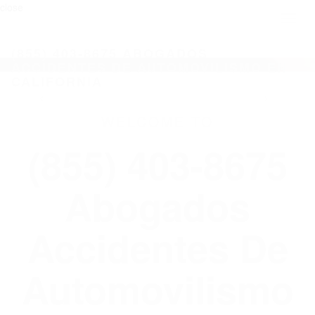
close
Toggl
naviga
(855) 403-8675 ABOGADOS
ACCIDENTES DE AUTOMOVILISMO EN
CALIFORNIA
WELCOME TO