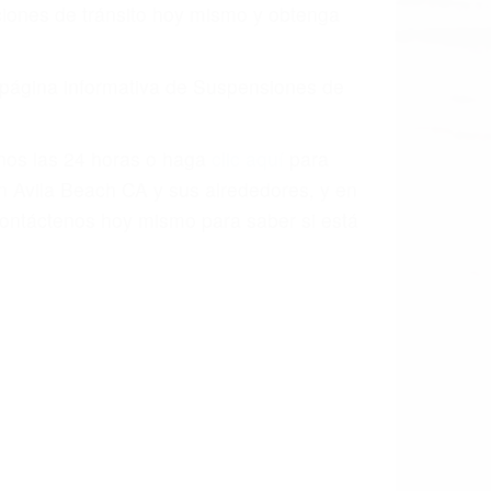
o.
a causa de la negligencia o mala
casos como si fueran a ir a juicio.
sos, haciéndolos más propensos a
spuestos a comparecer ante el tribunal.
esultado de conducir de forma
 mientras conduce). Agregue conductores
idades ¡y podrá darse cuenta de que tan
os podemos ayudar! Cuando una persona
blemente. Si otro conductor causa un