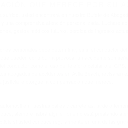
r provocar la colisión y lesiones. A veces la colisión es
fectuoso o por un defecto de fabricación o un defecto 
en el diseño de seguridad de la carretera, divisor, el ho
no siempre es evidente. Si su lesión es el resultado de
 de motocicleta o accidente SUV nuestra los abogados d
s derechos y alcanzar la plena indemnización.
s de tráfico son evidentes:
L DE ABOGADOS PARA ACCIDE