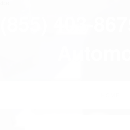
close
(855) 403-86
Automov
HOME