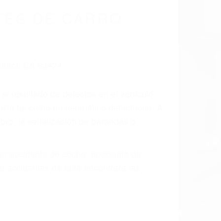
cidentes De
fornia