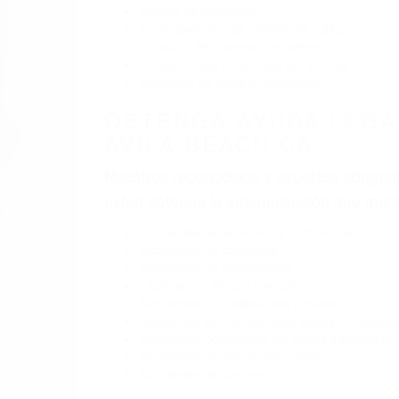
BY
(855) 403-8675 
ABOGADO
Pare
A
A