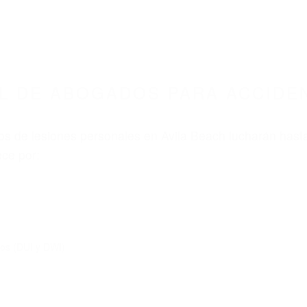
ABOGADOS ACCIDENTES DE AUTOMOVI
S PARA ACCIDENTES DE CARRO AVILA BEACH 
nt category
BOGADOS PARA ACCIDEN
VILA BEACH CA 93424