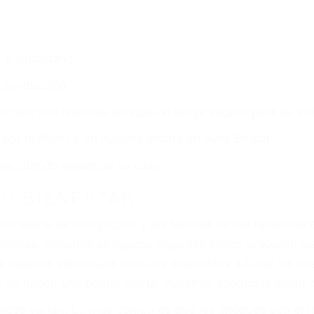
s de lesiones personales en Avila Beach lucharán hast
ce por:
dos (DUI y DWI)
ZACIÓN QUE MERECE POR SU A
ya sufrido, usted encontrará en nuestro Bufete de Aboga
l y una comprensiva atención personalizada. Lucharemo
nes, gastos médicos futuros, pérdida de ingresos actuale