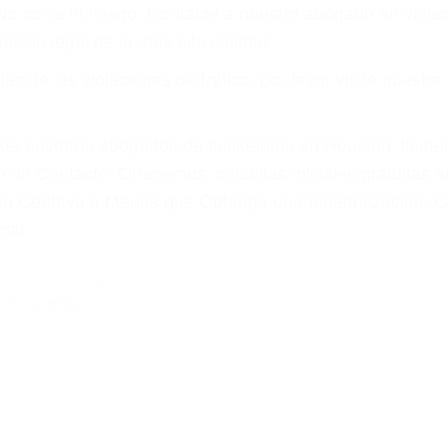
amo por sus lesiones aunque no tenga seguro para su aut
por teléfono o en nuestra oficina en Avila Beach
 paga cuando ganamos su caso
SU BIENESTAR
materia de inmigración y las familias de los fallecidos 
emas, nuestros abogados litigantes civiles preparan los 
 seguros saben que estamos dispuestos a tratar los ca
 no hacen una buena oferta, nuestros abogados están di
ticos varían. Lo más común es que los choques son el r
asajeros en el auto, hablar o enviar mensajes de texto
ones cansados o partes defectuosas a la lista de posibil
as! Cualquiera que sea la causa del accidente, ¡nosotr
 cada uno de nosotros la obligación de manejar responsa
u propiedad, tiene que hacerse responsable.