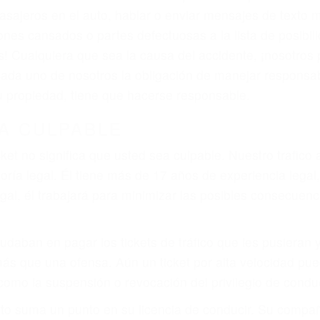
iones personales debe determinar, es si el conductor de
que pueden contribuir a provocar un accidente son señale
 del conductor como el uso del teléfono celular o el GPS
tos abogados de accidentes en Avila Beach, revisarán e
a justicia le otorgue la compensación que merece.
n automóvil en nuestras calles y carreteras, tarde o temp
duce, siempre habrá alguien que no está prestando aten
actible si usted conduce regularmente en una de las gra
o o ciudadano
e conducción