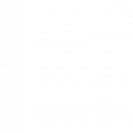
A veces los errores de más de un conducto
de motor en Avila Beach CA: un diseño de
veces el accidente es causado por fallas 
pobres o la iluminación.
La causa exacta de un accidente de auto 
camión, accidente de autobús, accidente
respuestas que necesita para proteger su
Algunas de las causas de los accidente
Envío de mensajes de texto al conducir
Exceso de velocidad
El no obedecer las señales de tráfico
Conducir de manera imprudente
Conducir bajo los efectos del alcohol
Reventón de llanta o neumático
OBTENGA AYUDA LEGA