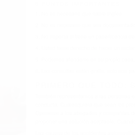
AVILA BEACH CA
Nuestros reconocidos y expertos abogado
usted obtenga la indemnización que mere
Accidentes de vehículos y automóviles
Accidentes de camiones
Accidentes de motocicletas
Lesiones en barcos y aviones
Accidentes por resbalones y caídas
Accidentes por conductores ebrios o intoxica
Accidentes peatonales, de motos y bicicletas
Accidentes de autobuses y trene
Accidentes de carretera
OBTENGA LA INDEMNI
Sin importar el tipo de accidente que ha
Beach, una agresiva representación lega
la indemnización que merece por sus lesio
sufrimiento emocional.