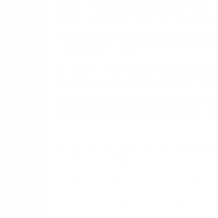
4. Usted tiene derecho de hacer un recl
5. Podemos atenderte en su propio casa, 
6. Las consultas están gratis; solo nos
PRIMERO QUE TODO: 
También representamos a las personas en 
conducta. Cualesquiera que sean los probl
Oponerse a los abogados y compañías de
proponer una solución aceptable. Cuando
Las causas de los accidentes automovilís
imprudente o distracciones (como otros p
incapacitados o ebrios, choferes de cami
peligrosas pueden ser nuestras carreter
se sienta detrás del volante, nos debe a
accidente y le causa daños a usted o a s