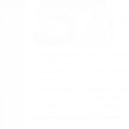
(855) 403-
Autom