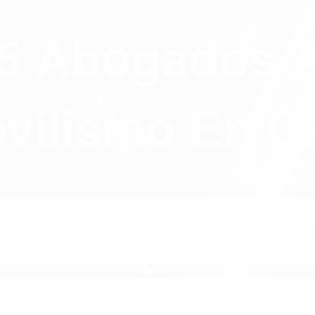
75 Abogados 
ilismo En Ca
ABOUT
CONTACT
PRIVAC