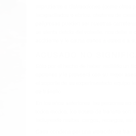
El factor principal que un abogado de les
al momento del accidente. Otros factores 
faltas de atención, fatiga o distracciones
climáticas desfavorables. Nuestros exper
están involucrados en su caso para que l
CHOCAR ES NORMAL
Es triste pero cierto, si usted conduce u
qué tan cuidadoso sea, cuando usted con
accidente automovilístico. Esto es muy f
6 PUNTOS IMPORTANTES
1. No es necesario que hable Ingles
2. No es necesario que sea documentad
3. No importa si tiene un pase/licencia d