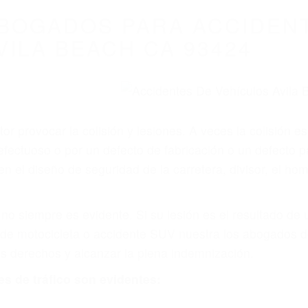
WELCOME TO
8675 Abogados Ac
ovilismo En Cali