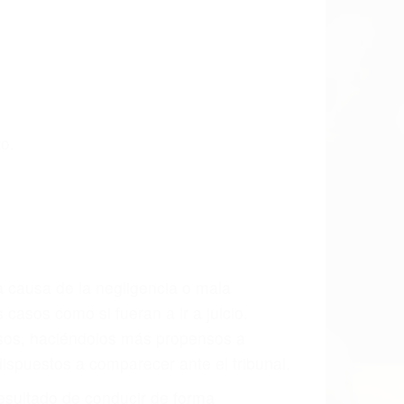
a las últimas consecuencias para que
CCIDENTE
dos Para Accidentes De Carro en Avila
s incansablemente para que usted reciba
s y/o a futuro y para resarcir su dolor y