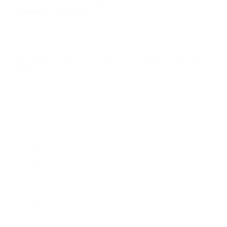
Si usted o un ser querido necesita ayuda de
nosotros abogados de accidentes en Houston,
llámenos las 24 horas o haga
clic aquí
para
completar nuestro conveniente Formulario de
Contacto. Ofrecemos consultas iniciales
gratuitas en San Luis Obispo CA y sus
alrededores, y en todo el estado de California.
¡No Pagará un Centavo a Menos que Obtenga
una Indemnización! Contáctenos hoy mismo
para saber si está capacitado para iniciar una
demanda judicial.
Ver Choques De Autos California
Ver Accidentes
Automovil�sticos California
Más abogados de automóviles en el condado de San Luis
Obispo:
Abogados De Accidentes De Carro San Luis Obispo CA
93408