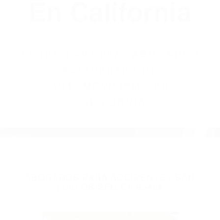
(855) 403-8675
Abogados
Accidentes De
Automovilismo
En California
BY
(855) 403-8675 ABOGADOS
ACCIDENTES DE
AUTOMOVILISMO EN