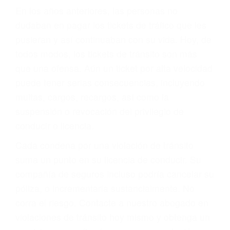
Sólo por el hecho de haber recibido un ticket no
significa que usted sea culpable. Nuestro trafico
abogado describirá claramente sus opciones y
le proveerá con su mejor asesoría legal. Él tiene
más de 17 años de experiencia legal, los cuales
pondrá a su disposición. Con el soporte de su
experimentado equipo legal, él trabajará para
minimizar las posibles consecuencias negativas
de su violación a las leyes de tránsito.
En los años anteriores, las personas no
dudaban en pagar los tickets de tráfico que les
pusieran y así continuaban con su vida. Hoy, de
todos modos, los tickets de tránsito son más
que una ofensa. Aún un ticket por alta velocidad
puede tener serias consecuencias, incluyendo
multas, cargos, recargos, así como la