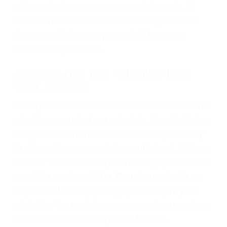
hablar o enviar mensajes de texto mientras
conduce). Agregue conductores incapacitados o
ebrios, choferes de camiones cansados o partes
defectuosas a la lista de posibilidades ¡y podrá
darse cuenta de que tan peligrosas pueden ser
nuestras carreteras! Cualquiera que sea la
causa del accidente, ¡nosotros podemos ayudar!
Cuando una persona se sienta detrás del
volante, nos debe a cada uno de nosotros la
obligación de manejar responsablemente. Si
otro conductor causa un accidente y le causa
daños a usted o a su propiedad, tiene que
hacerse responsable.
ACUSADO NO SIGNIFICA
CULPABLE