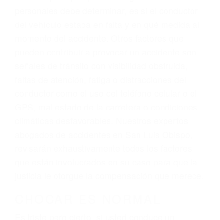
Trafico en San Luis Obispo, una agresiva
representación legal y una comprensiva
atención personalizada. Lucharemos
incansablemente para que usted reciba la
indemnización que merece por sus lesiones,
gastos médicos futuros, pérdida de ingresos
actuales y/o a futuro y para resarcir su dolor y
sufrimiento emocional.
El factor principal que un abogado de lesiones
personales debe determinar, es si el conductor
del vehículo estaba en falta y en qué medida al
momento del accidente. Otros factores que
pueden contribuir a provocar un accidente son
señales de tránsito con visibilidad obstruida,
faltas de atención, fatiga o distracciones del