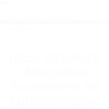
close
Toggl
naviga
(855) 403-8675 ABOGADOS
ACCIDENTES DE AUTOMOVILISMO EN
CALIFORNIA
WELCOME TO