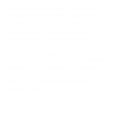
hacerse responsable.
ACUSADO NO SIGNIFICA
CULPABLE
Sólo por el hecho de haber recibido un ticket no
significa que usted sea culpable. Nuestro trafico
abogado describirá claramente sus opciones y
le proveerá con su mejor asesoría legal. Él tiene
más de 17 años de experiencia legal, los cuales
pondrá a su disposición. Con el soporte de su
experimentado equipo legal, él trabajará para
minimizar las posibles consecuencias negativas
de su violación a las leyes de tránsito.
En los años anteriores, las personas no
dudaban en pagar los tickets de tráfico que les
pusieran y así continuaban con su vida. Hoy, de