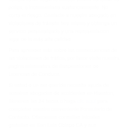
todos modos, los tickets de tránsito son más
que una ofensa. Aún un ticket por alta velocidad
puede tener serias consecuencias, incluyendo
multas, cargos, recargos, así como la
suspensión o revocación del privilegio de
conducir o licencia.
Cada condena por una violación de tránsito
suma un punto en su licencia de conducir. Su
compañía de seguros incluso podría cancelar su
póliza, o incrementarla sustancialmente. No
corra el riesgo. Contacte a nuestro abogado en
violaciones de tránsito hoy mismo y obtenga un
servicio personalizado y una representación
legal de la más alta calidad.
Para aprender más sobre las consecuencias de