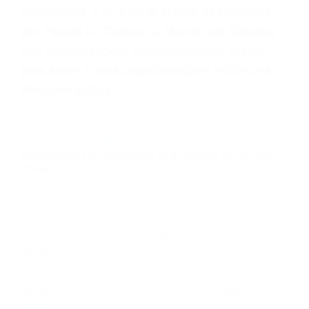
las violaciones de tráfico, por favor visite nuestra
página informativa de Suspensiones de
Licencias de Conducir.
Si usted o un ser querido necesita ayuda de
nosotros abogados de accidentes en Houston,
llámenos las 24 horas o haga
clic aquí
para
completar nuestro conveniente Formulario de
Contacto. Ofrecemos consultas iniciales
gratuitas en San Luis Obispo CA y sus
alrededores, y en todo el estado de California.
¡No Pagará un Centavo a Menos que Obtenga
una Indemnización! Contáctenos hoy mismo
para saber si está capacitado para iniciar una
demanda judicial.
Ver Accidentes Automovil�sticos California
So�ar