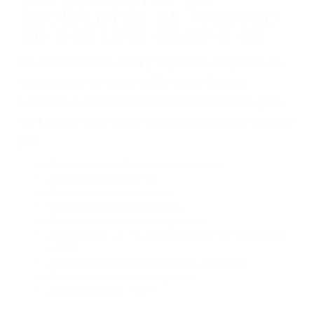
Algunas de las causas de los accidentes de
tráfico son evidentes:
Envío de mensajes de texto al conducir
Exceso de velocidad
El no obedecer las señales de tráfico
Conducir de manera imprudente
Conducir bajo los efectos del alcohol
Reventón de llanta o neumático
OBTENGA AYUDA LEGAL
DE ABOGADOS
ESPECIALISTAS EN
ACCIDENTES DE TRAFICO
EN SAN LUIS OBISPO CA
Nuestros reconocidos y expertos abogados de
lesiones personales en San Luis Obispo
lucharán hasta las últimas consecuencias para
que usted obtenga la indemnización que merece