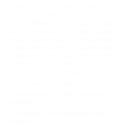
conductor como el uso del teléfono celular o el
GPS, mal estado de la carretera o condiciones
climáticas desfavorables. Nuestros expertos
abogados de accidentes en San Luis Obispo,
revisarán exhaustivamente todos los factores
que están involucrados en su caso para que la
justicia le otorgue la compensación que merece.
CHOCAR ES NORMAL
Es triste pero cierto, si usted conduce un
automóvil en nuestras calles y carreteras, tarde
o temprano va a tener un accidente. No importa
qué tan cuidadoso sea, cuando usted conduce,
siempre habrá alguien que no está prestando
atención y puede causar un terrible accidente
automovilístico. Esto es muy factible si usted