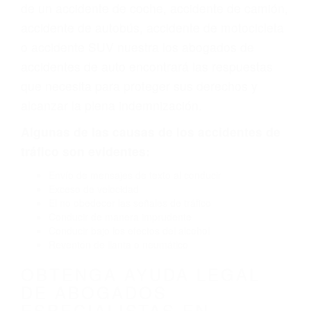
vehículo de motor en San Luis Obispo CA: un
diseño defectuoso o por un defecto de
fabricación o un defecto parte tal como un
neumático defectuoso. A veces el accidente es
causado por fallas en el diseño de seguridad de
la carretera, divisor, el hombro, la señalización
de barandas o pobres o la iluminación.
La causa exacta de un accidente de auto no
siempre es evidente. Si su lesión es el resultado
de un accidente de coche, accidente de camión,
accidente de autobús, accidente de motocicleta
o accidente SUV nuestra los abogados de
accidentes de auto encontrará las respuestas
que necesita para proteger sus derechos y
alcanzar la plena indemnización.