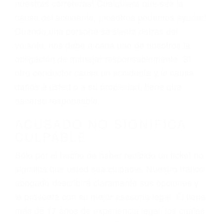
Las causas de los accidentes automovilísticos
varían. Lo más común es que los choques son
el resultado de conducir de forma imprudente o
distracciones (como otros pasajeros en el auto,
hablar o enviar mensajes de texto mientras
conduce). Agregue conductores incapacitados o
ebrios, choferes de camiones cansados o partes
defectuosas a la lista de posibilidades ¡y podrá
darse cuenta de que tan peligrosas pueden ser
nuestras carreteras! Cualquiera que sea la
causa del accidente, ¡nosotros podemos ayudar!
Cuando una persona se sienta detrás del
volante, nos debe a cada uno de nosotros la
obligación de manejar responsablemente. Si
otro conductor causa un accidente y le causa
daños a usted o a su propiedad, tiene que