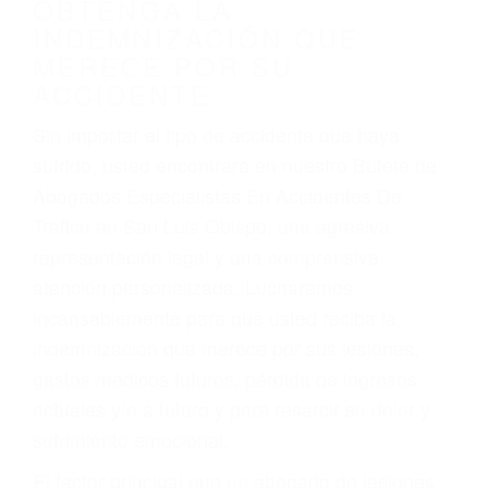
por:
Accidentes de vehículos y automóviles
Accidentes de camiones
Accidentes de motocicletas
Lesiones en barcos y aviones
Accidentes por resbalones y caídas
Accidentes por conductores ebrios o intoxicados (DUI
y DWI)
Accidentes peatonales, de motos y bicicletas
Accidentes de autobuses y trene
Accidentes de carretera
OBTENGA LA
INDEMNIZACIÓN QUE
MERECE POR SU
ACCIDENTE
Sin importar el tipo de accidente que haya
sufrido, usted encontrará en nuestro Bufete de
Abogados Especialistas En Accidentes De