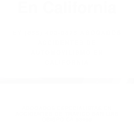
(855) 403-8675
Abogados
Accidentes De
Automovilismo
En California
BY
(855) 403-8675 ABOGADOS
ACCIDENTES DE
AUTOMOVILISMO EN