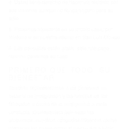
conduce regularmente en una de las grandes
ciudades de San Luis Obispo.
6 PUNTOS IMPORTANTES
1. No es necesario que hable Ingles
2. No es necesario que sea documentado o
ciudadano
3. No importa si tiene un pase/licencia de
conducción
4. Usted tiene derecho de hacer un reclamo por
sus lesiones aunque no tenga seguro para su
auto.
5. Podemos atenderte en su propio casa, por
teléfono o en nuestra oficina en San Luis Obispo
6. Las consultas están gratis; solo nos paga