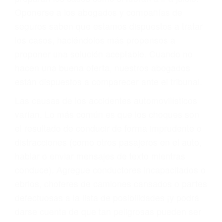
cuando ganamos su caso
PRIMERO QUE TODO: SU
BIENESTAR
También representamos a las personas en
materia de inmigración y las familias de los
fallecidos a causa de la negligencia o mala
conducta. Cualesquiera que sean los
problemas, nuestros abogados litigantes civiles
preparan los casos como si fueran a ir a juicio.
Oponerse a los abogados y compañías de
seguros saben que estamos dispuestos a tratar
los casos, haciéndolos más propensos a
proponer una solución aceptable. Cuando no
hacen una buena oferta, nuestros abogados
están dispuestos a comparecer ante el tribunal.