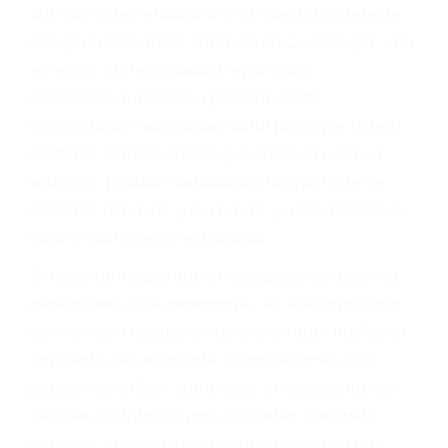
Accidentes por conductores ebrios o intoxicados (DUI
y DWI)
Accidentes peatonales, de motos y bicicletas
Accidentes de autobuses y trene
Accidentes de carretera
OBTENGA LA
INDEMNIZACIÓN QUE
MERECE POR SU
ACCIDENTE
Sin importar el tipo de accidente que haya
sufrido, usted encontrará en nuestro Bufete de
Abogado Accidente De Auto en Guadalupe, una
agresiva representación legal y una
comprensiva atención personalizada.
Lucharemos incansablemente para que usted
reciba la indemnización que merece por sus
lesiones, gastos médicos futuros, pérdida de