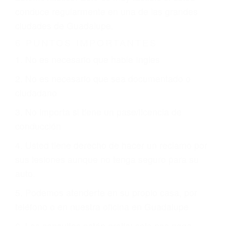
justicia le otorgue la compensación que merece.
CHOCAR ES NORMAL
Es triste pero cierto, si usted conduce un
automóvil en nuestras calles y carreteras, tarde
o temprano va a tener un accidente. No importa
qué tan cuidadoso sea, cuando usted conduce,
siempre habrá alguien que no está prestando
atención y puede causar un terrible accidente
automovilístico. Esto es muy factible si usted
conduce regularmente en una de las grandes
ciudades de Guadalupe.
6 PUNTOS IMPORTANTES
1. No es necesario que hable Ingles
2. No es necesario que sea documentado o
ciudadano