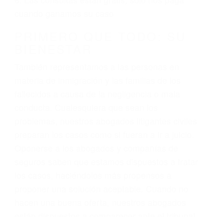
3. No importa si tiene un pase/licencia de
conducción
4. Usted tiene derecho de hacer un reclamo por
sus lesiones aunque no tenga seguro para su
auto.
5. Podemos atenderte en su propio casa, por
teléfono o en nuestra oficina en Guadalupe
6. Las consultas están gratis; solo nos paga
cuando ganamos su caso
PRIMERO QUE TODO: SU
BIENESTAR
También representamos a las personas en
materia de inmigración y las familias de los