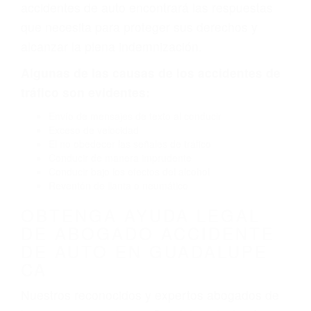
defectuoso. A veces el accidente es causado
por fallas en el diseño de seguridad de la
carretera, divisor, el hombro, la señalización de
barandas o pobres o la iluminación.
La causa exacta de un accidente de auto no
siempre es evidente. Si su lesión es el resultado
de un accidente de coche, accidente de camión,
accidente de autobús, accidente de motocicleta
o accidente SUV nuestra los abogados de
accidentes de auto encontrará las respuestas
que necesita para proteger sus derechos y
alcanzar la plena indemnización.
Algunas de las causas de los accidentes de
tráfico son evidentes:
Envío de mensajes de texto al conducir
Exceso de velocidad