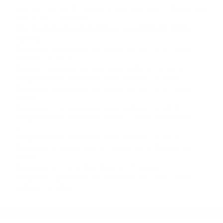
completar nuestro conveniente Formulario de
Contacto. Ofrecemos consultas iniciales
gratuitas en Guadalupe CA y sus alrededores, y
en todo el estado de California. ¡No Pagará un
Centavo a Menos que Obtenga una
Indemnización! Contáctenos hoy mismo para
saber si está capacitado para iniciar una
demanda judicial.
Que Significa Ver Un Accidente Automovilistico
Accidentes
De Carros En Carretera
Más abogados de automóviles en el condado de Santa
Barbara:
Abogados Especialistas En Accidentes De Trafico Santa
Barbara CA 93110
Abogado Accidente De Auto Santa Barbara CA 93108
Abogados Para Accidentes Santa Barbara CA 93150
Abogados Especialistas En Accidentes De Trafico Goleta CA