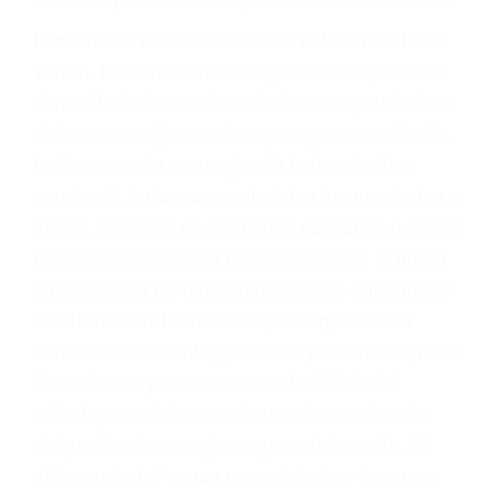
fallecidos a causa de la negligencia o mala
conducta. Cualesquiera que sean los
problemas, nuestros abogados litigantes civiles
preparan los casos como si fueran a ir a juicio.
Oponerse a los abogados y compañías de
seguros saben que estamos dispuestos a tratar
los casos, haciéndolos más propensos a
proponer una solución aceptable. Cuando no
hacen una buena oferta, nuestros abogados
están dispuestos a comparecer ante el tribunal.
Las causas de los accidentes automovilísticos
varían. Lo más común es que los choques son
el resultado de conducir de forma imprudente o
distracciones (como otros pasajeros en el auto,
hablar o enviar mensajes de texto mientras
conduce). Agregue conductores incapacitados o