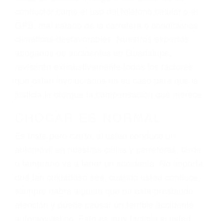
ingresos actuales y/o a futuro y para resarcir su
dolor y sufrimiento emocional.
El factor principal que un abogado de lesiones
personales debe determinar, es si el conductor
del vehículo estaba en falta y en qué medida al
momento del accidente. Otros factores que
pueden contribuir a provocar un accidente son
señales de tránsito con visibilidad obstruida,
faltas de atención, fatiga o distracciones del
conductor como el uso del teléfono celular o el
GPS, mal estado de la carretera o condiciones
climáticas desfavorables. Nuestros expertos
abogados de accidentes en Guadalupe,
revisarán exhaustivamente todos los factores
que están involucrados en su caso para que la