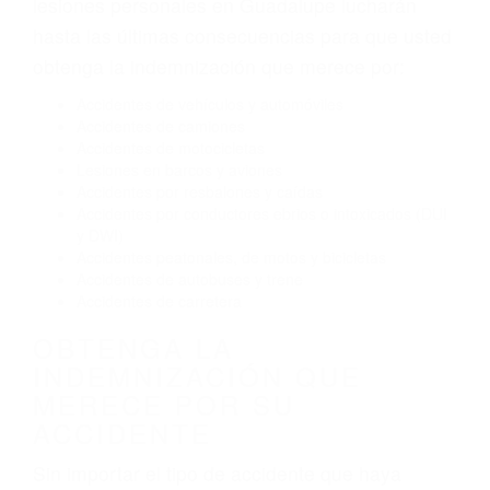
El no obedecer las señales de tráfico
Conducir de manera imprudente
Conducir bajo los efectos del alcohol
Reventón de llanta o neumático
OBTENGA AYUDA LEGAL
DE ABOGADO ACCIDENTE
DE AUTO EN GUADALUPE
CA
Nuestros reconocidos y expertos abogados de
lesiones personales en Guadalupe lucharán
hasta las últimas consecuencias para que usted
obtenga la indemnización que merece por:
Accidentes de vehículos y automóviles
Accidentes de camiones
Accidentes de motocicletas
Lesiones en barcos y aviones
Accidentes por resbalones y caídas