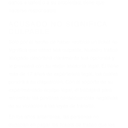
ebrios, choferes de camiones cansados o partes
defectuosas a la lista de posibilidades ¡y podrá
darse cuenta de que tan peligrosas pueden ser
nuestras carreteras! Cualquiera que sea la
causa del accidente, ¡nosotros podemos ayudar!
Cuando una persona se sienta detrás del
volante, nos debe a cada uno de nosotros la
obligación de manejar responsablemente. Si
otro conductor causa un accidente y le causa
daños a usted o a su propiedad, tiene que
hacerse responsable.
ACUSADO NO SIGNIFICA
CULPABLE
Sólo por el hecho de haber recibido un ticket no
significa que usted sea culpable. Nuestro trafico