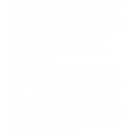
abogado describirá claramente sus opciones y
le proveerá con su mejor asesoría legal. Él tiene
más de 17 años de experiencia legal, los cuales
pondrá a su disposición. Con el soporte de su
experimentado equipo legal, él trabajará para
minimizar las posibles consecuencias negativas
de su violación a las leyes de tránsito.
En los años anteriores, las personas no
dudaban en pagar los tickets de tráfico que les
pusieran y así continuaban con su vida. Hoy, de
todos modos, los tickets de tránsito son más
que una ofensa. Aún un ticket por alta velocidad
puede tener serias consecuencias, incluyendo
multas, cargos, recargos, así como la
suspensión o revocación del privilegio de
conducir o licencia.