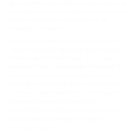
Cada condena por una violación de tránsito
suma un punto en su licencia de conducir. Su
compañía de seguros incluso podría cancelar su
póliza, o incrementarla sustancialmente. No
corra el riesgo. Contacte a nuestro abogado en
violaciones de tránsito hoy mismo y obtenga un
servicio personalizado y una representación
legal de la más alta calidad.
Para aprender más sobre las consecuencias de
las violaciones de tráfico, por favor visite nuestra
página informativa de Suspensiones de
Licencias de Conducir.
Si usted o un ser querido necesita ayuda de
nosotros abogados de accidentes en Houston,
llámenos las 24 horas o haga
clic aquí
para