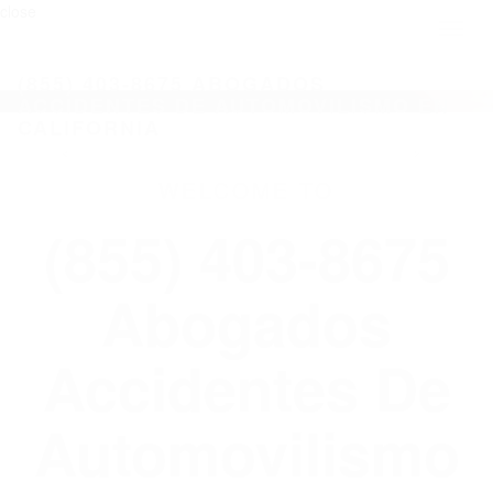
close
Toggl
naviga
(855) 403-8675 ABOGADOS
ACCIDENTES DE AUTOMOVILISMO EN
CALIFORNIA
WELCOME TO