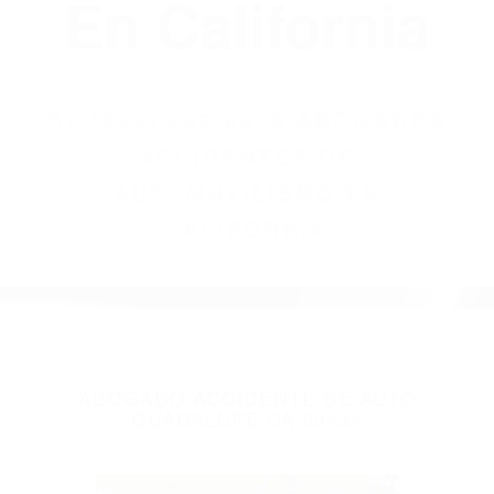
(855) 403-8675
Abogados
Accidentes De
Automovilismo
En California
BY
(855) 403-8675 ABOGADOS
ACCIDENTES DE
AUTOMOVILISMO EN