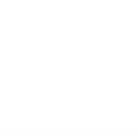
93116
Abogados Para Accidentes Santa Barbara CA 93190
Abogados Para Accidentes De Carro Santa Barbara CA
93101
Abogados Para Accidentes Santa Barbara CA 93130
Abogados De Accidentes De Transito Santa Barbara CA
93109
Abogados De Trafico New Cuyama CA 93254
Abogados Especialistas En Accidentes De Trafico Santa
Barbara CA 93160
CATEGORIES
AND TAGS
Orange
Riverside
Ventura
Santa Barbara