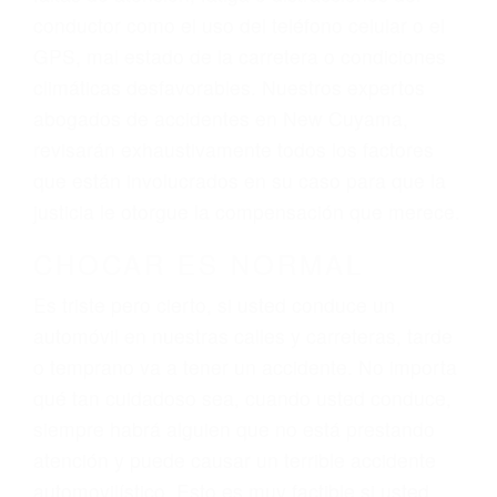
ingresos actuales y/o a futuro y para resarcir su
dolor y sufrimiento emocional.
El factor principal que un abogado de lesiones
personales debe determinar, es si el conductor
del vehículo estaba en falta y en qué medida al
momento del accidente. Otros factores que
pueden contribuir a provocar un accidente son
señales de tránsito con visibilidad obstruida,
faltas de atención, fatiga o distracciones del
conductor como el uso del teléfono celular o el
GPS, mal estado de la carretera o condiciones
climáticas desfavorables. Nuestros expertos
abogados de accidentes en New Cuyama,
revisarán exhaustivamente todos los factores
que están involucrados en su caso para que la