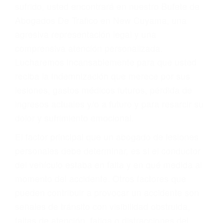
Accidentes por conductores ebrios o intoxicados (DUI
y DWI)
Accidentes peatonales, de motos y bicicletas
Accidentes de autobuses y trene
Accidentes de carretera
OBTENGA LA
INDEMNIZACIÓN QUE
MERECE POR SU
ACCIDENTE
Sin importar el tipo de accidente que haya
sufrido, usted encontrará en nuestro Bufete de
Abogados De Trafico en New Cuyama, una
agresiva representación legal y una
comprensiva atención personalizada.
Lucharemos incansablemente para que usted
reciba la indemnización que merece por sus
lesiones, gastos médicos futuros, pérdida de