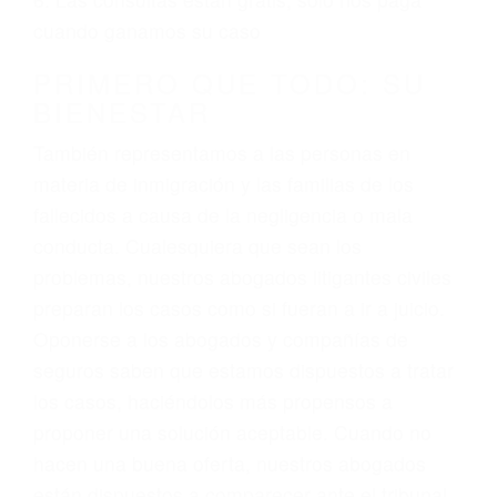
3. No importa si tiene un pase/licencia de
conducción
4. Usted tiene derecho de hacer un reclamo por
sus lesiones aunque no tenga seguro para su
auto.
5. Podemos atenderte en su propio casa, por
teléfono o en nuestra oficina en New Cuyama
6. Las consultas están gratis; solo nos paga
cuando ganamos su caso
PRIMERO QUE TODO: SU
BIENESTAR
También representamos a las personas en
materia de inmigración y las familias de los