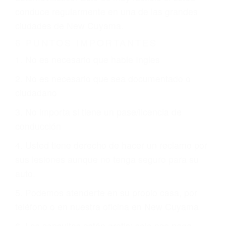
justicia le otorgue la compensación que merece.
CHOCAR ES NORMAL
Es triste pero cierto, si usted conduce un
automóvil en nuestras calles y carreteras, tarde
o temprano va a tener un accidente. No importa
qué tan cuidadoso sea, cuando usted conduce,
siempre habrá alguien que no está prestando
atención y puede causar un terrible accidente
automovilístico. Esto es muy factible si usted
conduce regularmente en una de las grandes
ciudades de New Cuyama.
6 PUNTOS IMPORTANTES
1. No es necesario que hable Ingles
2. No es necesario que sea documentado o
ciudadano