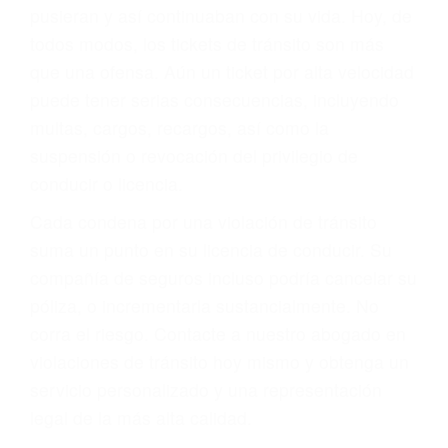
abogado describirá claramente sus opciones y
le proveerá con su mejor asesoría legal. Él tiene
más de 17 años de experiencia legal, los cuales
pondrá a su disposición. Con el soporte de su
experimentado equipo legal, él trabajará para
minimizar las posibles consecuencias negativas
de su violación a las leyes de tránsito.
En los años anteriores, las personas no
dudaban en pagar los tickets de tráfico que les
pusieran y así continuaban con su vida. Hoy, de
todos modos, los tickets de tránsito son más
que una ofensa. Aún un ticket por alta velocidad
puede tener serias consecuencias, incluyendo
multas, cargos, recargos, así como la
suspensión o revocación del privilegio de
conducir o licencia.