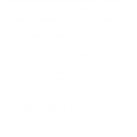
El no obedecer las señales de tráfico
Conducir de manera imprudente
Conducir bajo los efectos del alcohol
Reventón de llanta o neumático
OBTENGA AYUDA LEGAL
DE ABOGADOS DE
TRAFICO EN NEW CUYAMA
CA
Nuestros reconocidos y expertos abogados de
lesiones personales en New Cuyama lucharán
hasta las últimas consecuencias para que usted
obtenga la indemnización que merece por:
Accidentes de vehículos y automóviles
Accidentes de camiones
Accidentes de motocicletas
Lesiones en barcos y aviones
Accidentes por resbalones y caídas