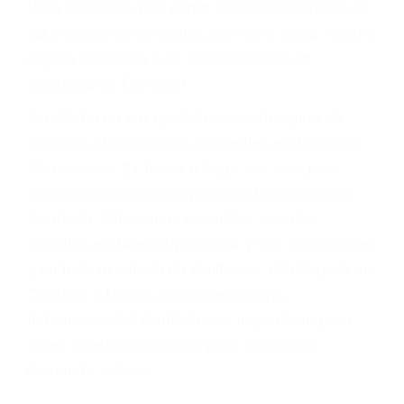
Cada condena por una violación de tránsito
suma un punto en su licencia de conducir. Su
compañía de seguros incluso podría cancelar su
póliza, o incrementarla sustancialmente. No
corra el riesgo. Contacte a nuestro abogado en
violaciones de tránsito hoy mismo y obtenga un
servicio personalizado y una representación
legal de la más alta calidad.
Para aprender más sobre las consecuencias de
las violaciones de tráfico, por favor visite nuestra
página informativa de Suspensiones de
Licencias de Conducir.
Si usted o un ser querido necesita ayuda de
nosotros abogados de accidentes en Houston,
llámenos las 24 horas o haga
clic aquí
para