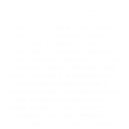
fallecidos a causa de la negligencia o mala
conducta. Cualesquiera que sean los
problemas, nuestros abogados litigantes civiles
preparan los casos como si fueran a ir a juicio.
Oponerse a los abogados y compañías de
seguros saben que estamos dispuestos a tratar
los casos, haciéndolos más propensos a
proponer una solución aceptable. Cuando no
hacen una buena oferta, nuestros abogados
están dispuestos a comparecer ante el tribunal.
Las causas de los accidentes automovilísticos
varían. Lo más común es que los choques son
el resultado de conducir de forma imprudente o
distracciones (como otros pasajeros en el auto,
hablar o enviar mensajes de texto mientras
conduce). Agregue conductores incapacitados o