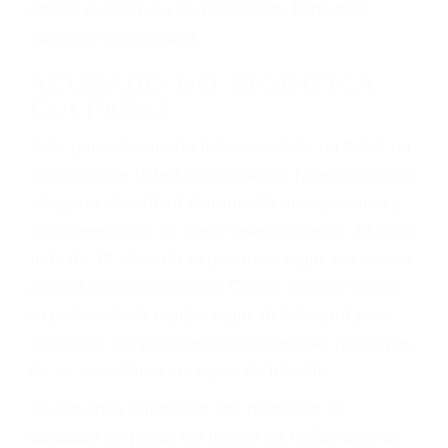
ebrios, choferes de camiones cansados o partes
defectuosas a la lista de posibilidades ¡y podrá
darse cuenta de que tan peligrosas pueden ser
nuestras carreteras! Cualquiera que sea la
causa del accidente, ¡nosotros podemos ayudar!
Cuando una persona se sienta detrás del
volante, nos debe a cada uno de nosotros la
obligación de manejar responsablemente. Si
otro conductor causa un accidente y le causa
daños a usted o a su propiedad, tiene que
hacerse responsable.
ACUSADO NO SIGNIFICA
CULPABLE
Sólo por el hecho de haber recibido un ticket no
significa que usted sea culpable. Nuestro trafico