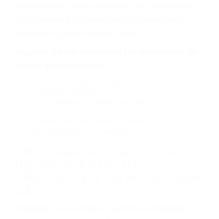
neumático defectuoso. A veces el accidente es
causado por fallas en el diseño de seguridad de
la carretera, divisor, el hombro, la señalización
de barandas o pobres o la iluminación.
La causa exacta de un accidente de auto no
siempre es evidente. Si su lesión es el resultado
de un accidente de coche, accidente de camión,
accidente de autobús, accidente de motocicleta
o accidente SUV nuestra los abogados de
accidentes de auto encontrará las respuestas
que necesita para proteger sus derechos y
alcanzar la plena indemnización.
Algunas de las causas de los accidentes de
tráfico son evidentes:
Envío de mensajes de texto al conducir
Exceso de velocidad