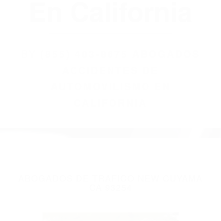
(855) 403-8675
Abogados
Accidentes De
Automovilismo
En California
BY
(855) 403-8675 ABOGADOS
ACCIDENTES DE
AUTOMOVILISMO EN