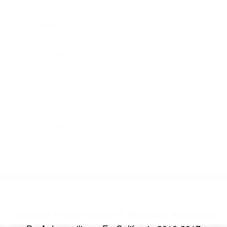
Abogados Para Accidentes Santa Barbara CA 93108
Abogados De Trafico Santa Barbara CA 93130
Abogados De Acidentes Santa Barbara CA 93109
Abogados De Accidentes De Transito Santa Barbara CA
93110
Abogado Accidente De Auto Santa Barbara CA 93130
CATEGORIES
AND TAGS
Orange
Riverside
Ventura
Santa Barbara
Tulare
Kings
Kern
Fresno