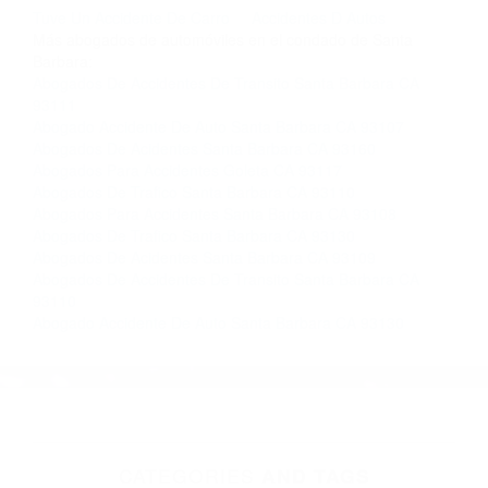
completar nuestro conveniente Formulario de
Contacto. Ofrecemos consultas iniciales
gratuitas en New Cuyama CA y sus alrededores,
y en todo el estado de California. ¡No Pagará un
Centavo a Menos que Obtenga una
Indemnización! Contáctenos hoy mismo para
saber si está capacitado para iniciar una
demanda judicial.
Tuve Un Accidente De Carro
Accidentes D Autos
Más abogados de automóviles en el condado de Santa
Barbara:
Abogados De Accidentes De Transito Santa Barbara CA
93111
Abogado Accidente De Auto Santa Barbara CA 93107
Abogados De Acidentes Santa Barbara CA 93160
Abogados Para Accidentes Goleta CA 93117
Abogados De Trafico Santa Barbara CA 93110