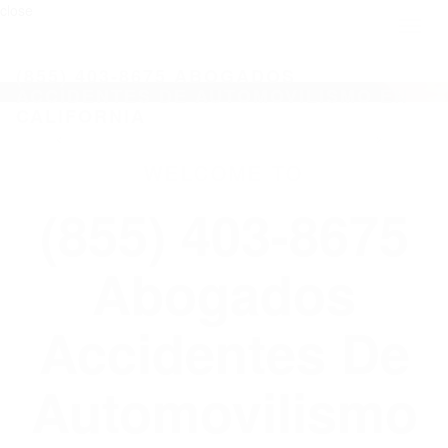
close
Toggl
naviga
(855) 403-8675 ABOGADOS
ACCIDENTES DE AUTOMOVILISMO EN
CALIFORNIA
WELCOME TO