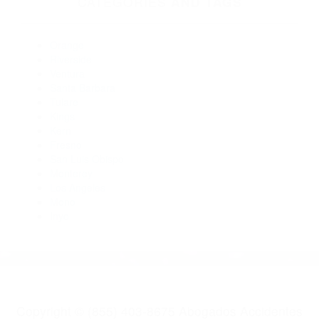
Abogados De Accidentes De Trafico Carpinteria CA 93014
Abogados Accidentes Santa Barbara CA 93101
Abogados De Accidentes De Trafico Santa Barbara CA
93107
Abogados De Accidentes De Trafico Santa Barbara CA
93108
Abogados De Trafico Santa Barbara CA 93107
CATEGORIES
AND TAGS
Orange
Riverside
Ventura
Santa Barbara
Tulare
Kings
Kern