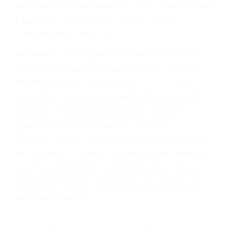
Cada condena por una violación de tránsito
suma un punto en su licencia de conducir. Su
compañía de seguros incluso podría cancelar su
póliza, o incrementarla sustancialmente. No
corra el riesgo. Contacte a nuestro abogado en
violaciones de tránsito hoy mismo y obtenga un
servicio personalizado y una representación
legal de la más alta calidad.
Para aprender más sobre las consecuencias de
las violaciones de tráfico, por favor visite nuestra
página informativa de Suspensiones de
Licencias de Conducir.
Si usted o un ser querido necesita ayuda de
nosotros abogados de accidentes en Houston,
llámenos las 24 horas o haga
clic aquí
para
completar nuestro conveniente Formulario de