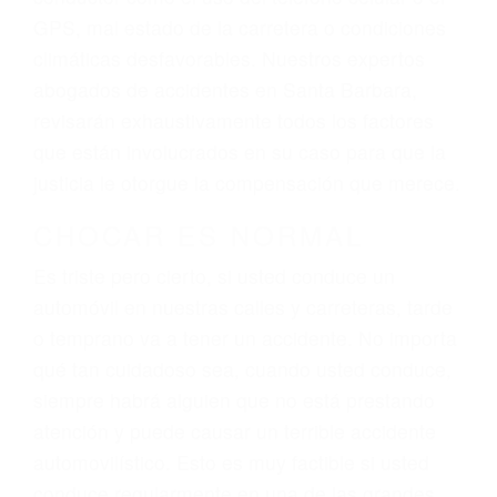
dolor y sufrimiento emocional.
El factor principal que un abogado de lesiones
personales debe determinar, es si el conductor
del vehículo estaba en falta y en qué medida al
momento del accidente. Otros factores que
pueden contribuir a provocar un accidente son
señales de tránsito con visibilidad obstruida,
faltas de atención, fatiga o distracciones del
conductor como el uso del teléfono celular o el
GPS, mal estado de la carretera o condiciones
climáticas desfavorables. Nuestros expertos
abogados de accidentes en Santa Barbara,
revisarán exhaustivamente todos los factores
que están involucrados en su caso para que la
justicia le otorgue la compensación que merece.