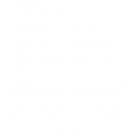
CHOCAR ES NORMAL
Es triste pero cierto, si usted conduce un
automóvil en nuestras calles y carreteras, tarde
o temprano va a tener un accidente. No importa
qué tan cuidadoso sea, cuando usted conduce,
siempre habrá alguien que no está prestando
atención y puede causar un terrible accidente
automovilístico. Esto es muy factible si usted
conduce regularmente en una de las grandes
ciudades de Santa Barbara.
6 PUNTOS IMPORTANTES
1. No es necesario que hable Ingles
2. No es necesario que sea documentado o
ciudadano