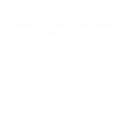
causado por fallas en el diseño de seguridad de
la carretera, divisor, el hombro, la señalización
de barandas o pobres o la iluminación.
La causa exacta de un accidente de auto no
siempre es evidente. Si su lesión es el resultado
de un accidente de coche, accidente de camión,
accidente de autobús, accidente de motocicleta
o accidente SUV nuestra los abogados de
accidentes de auto encontrará las respuestas
que necesita para proteger sus derechos y
alcanzar la plena indemnización.
Algunas de las causas de los accidentes de
tráfico son evidentes:
Envío de mensajes de texto al conducir
Exceso de velocidad
El no obedecer las señales de tráfico