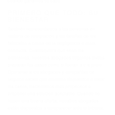
3. No importa si tiene un pase/licencia de
conducción
4. Usted tiene derecho de hacer un reclamo por
sus lesiones aunque no tenga seguro para su
auto.
5. Podemos atenderte en su propio casa, por
teléfono o en nuestra oficina en Santa Barbara
6. Las consultas están gratis; solo nos paga
cuando ganamos su caso
PRIMERO QUE TODO: SU
BIENESTAR
También representamos a las personas en
materia de inmigración y las familias de los
fallecidos a causa de la negligencia o mala