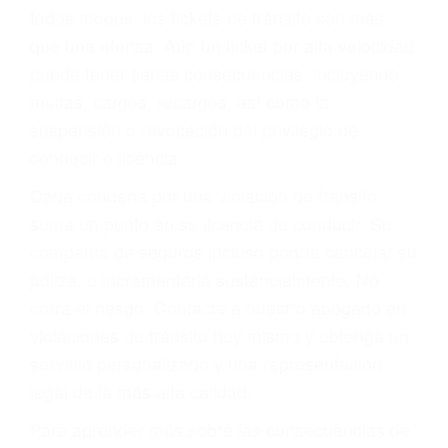
le proveerá con su mejor asesoría legal. Él tiene
más de 17 años de experiencia legal, los cuales
pondrá a su disposición. Con el soporte de su
experimentado equipo legal, él trabajará para
minimizar las posibles consecuencias negativas
de su violación a las leyes de tránsito.
En los años anteriores, las personas no
dudaban en pagar los tickets de tráfico que les
pusieran y así continuaban con su vida. Hoy, de
todos modos, los tickets de tránsito son más
que una ofensa. Aún un ticket por alta velocidad
puede tener serias consecuencias, incluyendo
multas, cargos, recargos, así como la
suspensión o revocación del privilegio de
conducir o licencia.