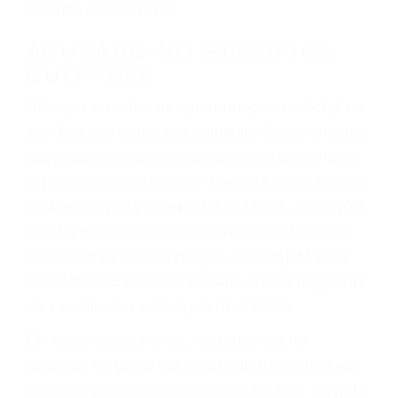
defectuosas a la lista de posibilidades ¡y podrá
darse cuenta de que tan peligrosas pueden ser
nuestras carreteras! Cualquiera que sea la
causa del accidente, ¡nosotros podemos ayudar!
Cuando una persona se sienta detrás del
volante, nos debe a cada uno de nosotros la
obligación de manejar responsablemente. Si
otro conductor causa un accidente y le causa
daños a usted o a su propiedad, tiene que
hacerse responsable.
ACUSADO NO SIGNIFICA
CULPABLE
Sólo por el hecho de haber recibido un ticket no
significa que usted sea culpable. Nuestro trafico
abogado describirá claramente sus opciones y