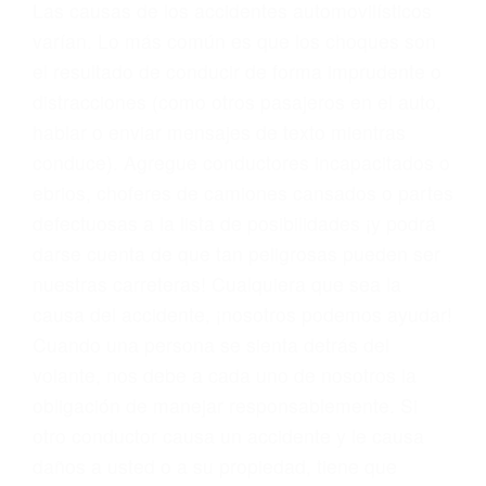
conducta. Cualesquiera que sean los
problemas, nuestros abogados litigantes civiles
preparan los casos como si fueran a ir a juicio.
Oponerse a los abogados y compañías de
seguros saben que estamos dispuestos a tratar
los casos, haciéndolos más propensos a
proponer una solución aceptable. Cuando no
hacen una buena oferta, nuestros abogados
están dispuestos a comparecer ante el tribunal.
Las causas de los accidentes automovilísticos
varían. Lo más común es que los choques son
el resultado de conducir de forma imprudente o
distracciones (como otros pasajeros en el auto,
hablar o enviar mensajes de texto mientras
conduce). Agregue conductores incapacitados o
ebrios, choferes de camiones cansados o partes