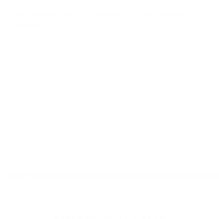
Contacto. Ofrecemos consultas iniciales
gratuitas en Santa Barbara CA y sus
alrededores, y en todo el estado de California.
¡No Pagará un Centavo a Menos que Obtenga
una Indemnización! Contáctenos hoy mismo
para saber si está capacitado para iniciar una
demanda judicial.
Recomendaciones Para Evitar Accidentes De Transito
California
Fotos De Accidentes En Carro California
Más abogados de automóviles en el condado de Santa
Barbara:
Abogados De Trafico Santa Barbara CA 93106
Abogado Accidente De Auto Santa Barbara CA 93103
Abogados De Trafico Santa Barbara CA 93105
Abogados De Accidentes De Trafico Santa Barbara CA
93109
Abogados Accidentes Santa Barbara CA 93105