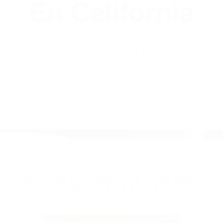
(855) 403-8675
Abogados
Accidentes De
Automovilismo
En California
BY
(855) 403-8675 ABOGADOS
ACCIDENTES DE
AUTOMOVILISMO EN