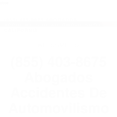
close
Toggl
naviga
(855) 403-8675 ABOGADOS
ACCIDENTES DE AUTOMOVILISMO EN
CALIFORNIA
WELCOME TO