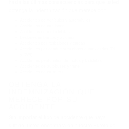
Conducir de manera imprudente
Conducir bajo los efectos del alcohol
Reventón de llanta o neumático
OBTENGA AYUDA LEGAL
DE ABOGADO ACCIDENTE
DE AUTO EN SANTA
BARBARA CA
Nuestros reconocidos y expertos abogados de
lesiones personales en Santa Barbara lucharán
hasta las últimas consecuencias para que usted
obtenga la indemnización que merece por:
Accidentes de vehículos y automóviles
Accidentes de camiones
Accidentes de motocicletas
Lesiones en barcos y aviones
Accidentes por resbalones y caídas
Accidentes por conductores ebrios o intoxicados (DUI