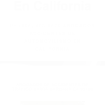
(855) 403-8675
Abogados
Accidentes De
Automovilismo
En California
BY
(855) 403-8675 ABOGADOS
ACCIDENTES DE
AUTOMOVILISMO EN