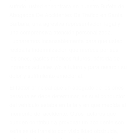
Accidentes por conductores ebrios o intoxicados (DUI
y DWI)
Accidentes peatonales, de motos y bicicletas
Accidentes de autobuses y trene
Accidentes de carretera
OBTENGA LA
INDEMNIZACIÓN QUE
MERECE POR SU
ACCIDENTE
Sin importar el tipo de accidente que haya
sufrido, usted encontrará en nuestro Bufete de
Abogados De Accidentes De Trafico en Santa
Barbara, una agresiva representación legal y
una comprensiva atención personalizada.
Lucharemos incansablemente para que usted
reciba la indemnización que merece por sus
lesiones, gastos médicos futuros, pérdida de