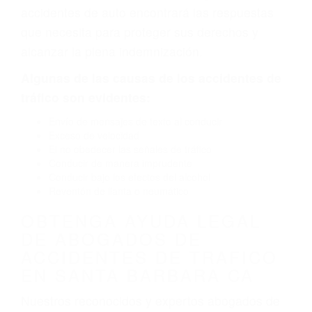
neumático defectuoso. A veces el accidente es
causado por fallas en el diseño de seguridad de
la carretera, divisor, el hombro, la señalización
de barandas o pobres o la iluminación.
La causa exacta de un accidente de auto no
siempre es evidente. Si su lesión es el resultado
de un accidente de coche, accidente de camión,
accidente de autobús, accidente de motocicleta
o accidente SUV nuestra los abogados de
accidentes de auto encontrará las respuestas
que necesita para proteger sus derechos y
alcanzar la plena indemnización.
Algunas de las causas de los accidentes de
tráfico son evidentes:
Envío de mensajes de texto al conducir