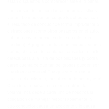
fallecidos a causa de la negligencia o mala
conducta. Cualesquiera que sean los
problemas, nuestros abogados litigantes civiles
preparan los casos como si fueran a ir a juicio.
Oponerse a los abogados y compañías de
seguros saben que estamos dispuestos a tratar
los casos, haciéndolos más propensos a
proponer una solución aceptable. Cuando no
hacen una buena oferta, nuestros abogados
están dispuestos a comparecer ante el tribunal.
Las causas de los accidentes automovilísticos
varían. Lo más común es que los choques son
el resultado de conducir de forma imprudente o
distracciones (como otros pasajeros en el auto,
hablar o enviar mensajes de texto mientras
conduce). Agregue conductores incapacitados o