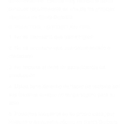
justicia le otorgue la compensación que merece.
CHOCAR ES NORMAL
Es triste pero cierto, si usted conduce un
automóvil en nuestras calles y carreteras, tarde
o temprano va a tener un accidente. No importa
qué tan cuidadoso sea, cuando usted conduce,
siempre habrá alguien que no está prestando
atención y puede causar un terrible accidente
automovilístico. Esto es muy factible si usted
conduce regularmente en una de las grandes
ciudades de Santa Barbara.
6 PUNTOS IMPORTANTES
1. No es necesario que hable Ingles
2. No es necesario que sea documentado o