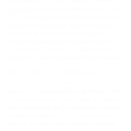
ingresos actuales y/o a futuro y para resarcir su
dolor y sufrimiento emocional.
El factor principal que un abogado de lesiones
personales debe determinar, es si el conductor
del vehículo estaba en falta y en qué medida al
momento del accidente. Otros factores que
pueden contribuir a provocar un accidente son
señales de tránsito con visibilidad obstruida,
faltas de atención, fatiga o distracciones del
conductor como el uso del teléfono celular o el
GPS, mal estado de la carretera o condiciones
climáticas desfavorables. Nuestros expertos
abogados de accidentes en Santa Barbara,
revisarán exhaustivamente todos los factores
que están involucrados en su caso para que la