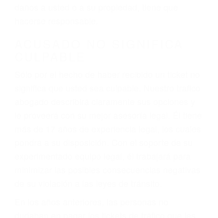
ebrios, choferes de camiones cansados o partes
defectuosas a la lista de posibilidades ¡y podrá
darse cuenta de que tan peligrosas pueden ser
nuestras carreteras! Cualquiera que sea la
causa del accidente, ¡nosotros podemos ayudar!
Cuando una persona se sienta detrás del
volante, nos debe a cada uno de nosotros la
obligación de manejar responsablemente. Si
otro conductor causa un accidente y le causa
daños a usted o a su propiedad, tiene que
hacerse responsable.
ACUSADO NO SIGNIFICA
CULPABLE
Sólo por el hecho de haber recibido un ticket no
significa que usted sea culpable. Nuestro trafico