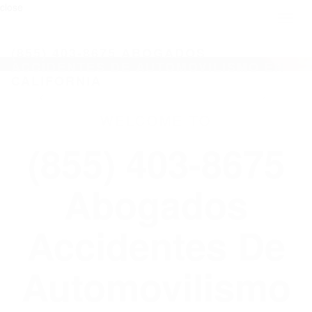
close
Toggl
naviga
(855) 403-8675 ABOGADOS
ACCIDENTES DE AUTOMOVILISMO EN
CALIFORNIA
WELCOME TO