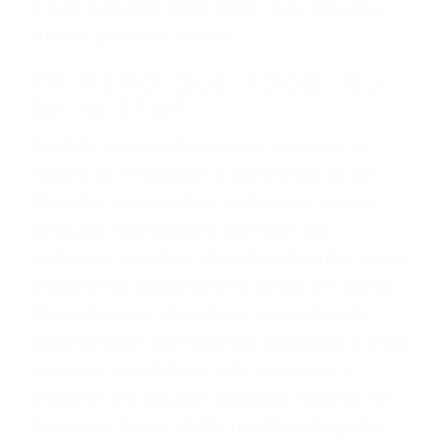
ciudadano
3. No importa si tiene un pase/licencia de
conducción
4. Usted tiene derecho de hacer un reclamo por
sus lesiones aunque no tenga seguro para su
auto.
5. Podemos atenderte en su propio casa, por
teléfono o en nuestra oficina en Santa Barbara
6. Las consultas están gratis; solo nos paga
cuando ganamos su caso
PRIMERO QUE TODO: SU
BIENESTAR
También representamos a las personas en
materia de inmigración y las familias de los