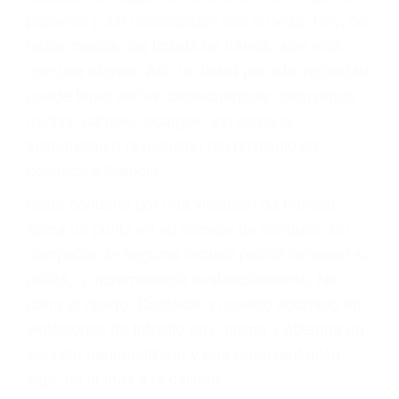
abogado describirá claramente sus opciones y
le proveerá con su mejor asesoría legal. Él tiene
más de 17 años de experiencia legal, los cuales
pondrá a su disposición. Con el soporte de su
experimentado equipo legal, él trabajará para
minimizar las posibles consecuencias negativas
de su violación a las leyes de tránsito.
En los años anteriores, las personas no
dudaban en pagar los tickets de tráfico que les
pusieran y así continuaban con su vida. Hoy, de
todos modos, los tickets de tránsito son más
que una ofensa. Aún un ticket por alta velocidad
puede tener serias consecuencias, incluyendo
multas, cargos, recargos, así como la
suspensión o revocación del privilegio de