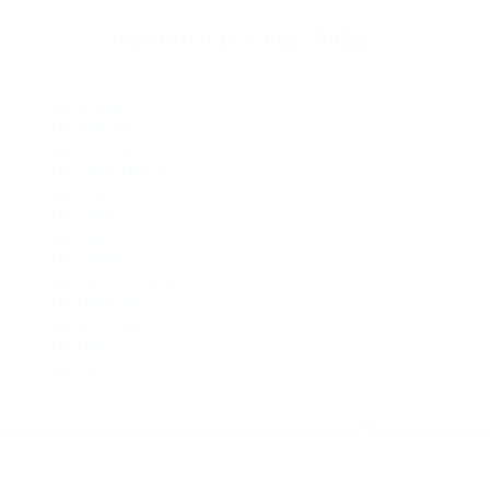
Abogados De Accidentes De Transito Santa Barbara CA
93106
Abogados De Accidentes De Trafico Santa Barbara CA
93105
Abogados Accidentes Santa Barbara CA 93107
Abogados Especialistas En Accidentes De Trafico Santa
Barbara CA 93108
Abogados De Accidentes De Transito Carpinteria CA 93013
CATEGORIES
AND TAGS
Orange
Riverside
Ventura
Santa Barbara
Tulare