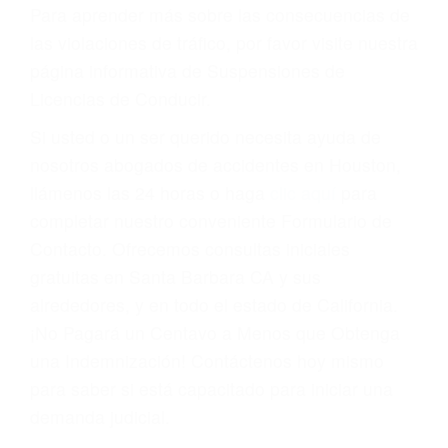
conducir o licencia.
Cada condena por una violación de tránsito
suma un punto en su licencia de conducir. Su
compañía de seguros incluso podría cancelar su
póliza, o incrementarla sustancialmente. No
corra el riesgo. Contacte a nuestro abogado en
violaciones de tránsito hoy mismo y obtenga un
servicio personalizado y una representación
legal de la más alta calidad.
Para aprender más sobre las consecuencias de
las violaciones de tráfico, por favor visite nuestra
página informativa de Suspensiones de
Licencias de Conducir.
Si usted o un ser querido necesita ayuda de
nosotros abogados de accidentes en Houston,