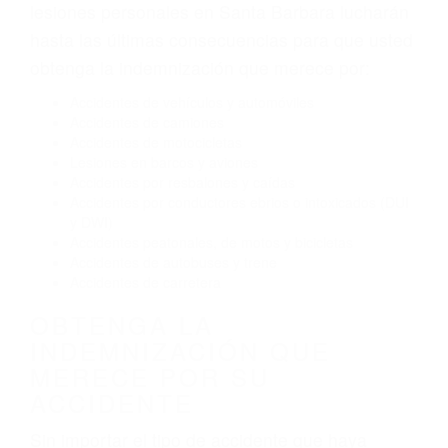
Exceso de velocidad
El no obedecer las señales de tráfico
Conducir de manera imprudente
Conducir bajo los efectos del alcohol
Reventón de llanta o neumático
OBTENGA AYUDA LEGAL
DE ABOGADOS DE
ACCIDENTES DE TRAFICO
EN SANTA BARBARA CA
Nuestros reconocidos y expertos abogados de
lesiones personales en Santa Barbara lucharán
hasta las últimas consecuencias para que usted
obtenga la indemnización que merece por:
Accidentes de vehículos y automóviles
Accidentes de camiones
Accidentes de motocicletas
Lesiones en barcos y aviones
Accidentes por resbalones y caídas