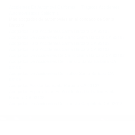
llámenos las 24 horas o haga
clic aquí
para
completar nuestro conveniente Formulario de
Contacto. Ofrecemos consultas iniciales
gratuitas en Santa Barbara CA y sus
alrededores, y en todo el estado de California.
¡No Pagará un Centavo a Menos que Obtenga
una Indemnización! Contáctenos hoy mismo
para saber si está capacitado para iniciar una
demanda judicial.
Accidentes En Automovil California
Tragicos Accidentes
Automovilisticos California
Más abogados de automóviles en el condado de Santa
Barbara:
Abogados Para Accidentes Santa Barbara CA 93108
Abogados De Accidentes De Carro Santa Barbara CA 93107
Abogados Para Accidentes Santa Barbara CA 93103
Abogados Para Accidentes Santa Barbara CA 93102
Abogados De Accidentes De Carro Santa Barbara CA 93102