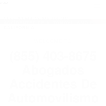
close
Toggl
naviga
(855) 403-8675 ABOGADOS
ACCIDENTES DE AUTOMOVILISMO EN
CALIFORNIA
WELCOME TO