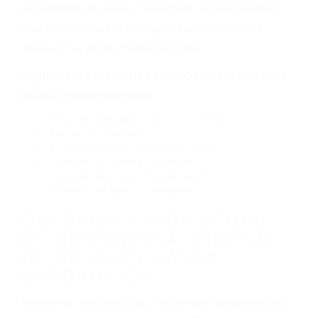
neumático defectuoso. A veces el accidente es
causado por fallas en el diseño de seguridad de
la carretera, divisor, el hombro, la señalización
de barandas o pobres o la iluminación.
La causa exacta de un accidente de auto no
siempre es evidente. Si su lesión es el resultado
de un accidente de coche, accidente de camión,
accidente de autobús, accidente de motocicleta
o accidente SUV nuestra los abogados de
accidentes de auto encontrará las respuestas
que necesita para proteger sus derechos y
alcanzar la plena indemnización.
Algunas de las causas de los accidentes de
tráfico son evidentes:
Envío de mensajes de texto al conducir
Exceso de velocidad