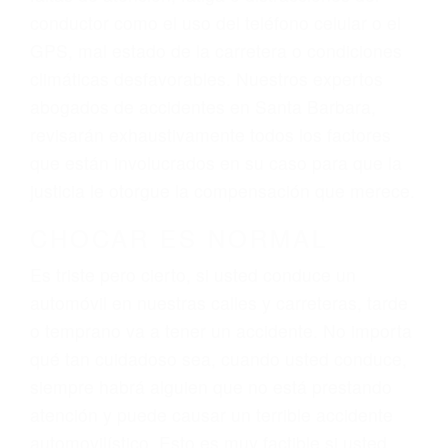
ingresos actuales y/o a futuro y para resarcir su
dolor y sufrimiento emocional.
El factor principal que un abogado de lesiones
personales debe determinar, es si el conductor
del vehículo estaba en falta y en qué medida al
momento del accidente. Otros factores que
pueden contribuir a provocar un accidente son
señales de tránsito con visibilidad obstruida,
faltas de atención, fatiga o distracciones del
conductor como el uso del teléfono celular o el
GPS, mal estado de la carretera o condiciones
climáticas desfavorables. Nuestros expertos
abogados de accidentes en Santa Barbara,
revisarán exhaustivamente todos los factores
que están involucrados en su caso para que la