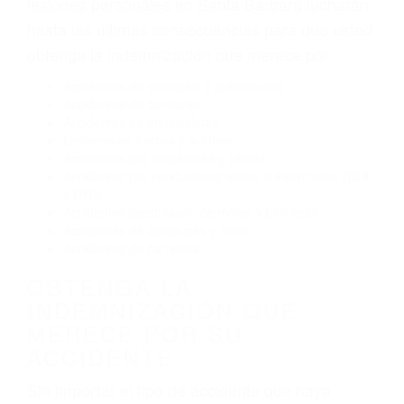
El no obedecer las señales de tráfico
Conducir de manera imprudente
Conducir bajo los efectos del alcohol
Reventón de llanta o neumático
OBTENGA AYUDA LEGAL
DE ABOGADO ACCIDENTE
DE AUTO EN SANTA
BARBARA CA
Nuestros reconocidos y expertos abogados de
lesiones personales en Santa Barbara lucharán
hasta las últimas consecuencias para que usted
obtenga la indemnización que merece por:
Accidentes de vehículos y automóviles
Accidentes de camiones
Accidentes de motocicletas
Lesiones en barcos y aviones
Accidentes por resbalones y caídas