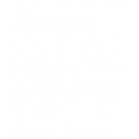
Accidentes por conductores ebrios o intoxicados (DUI
y DWI)
Accidentes peatonales, de motos y bicicletas
Accidentes de autobuses y trene
Accidentes de carretera
OBTENGA LA
INDEMNIZACIÓN QUE
MERECE POR SU
ACCIDENTE
Sin importar el tipo de accidente que haya
sufrido, usted encontrará en nuestro Bufete de
Abogado Accidente De Auto en Santa Barbara,
una agresiva representación legal y una
comprensiva atención personalizada.
Lucharemos incansablemente para que usted
reciba la indemnización que merece por sus
lesiones, gastos médicos futuros, pérdida de