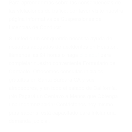
Cada condena por una violación de tránsito
suma un punto en su licencia de conducir. Su
compañía de seguros incluso podría cancelar su
póliza, o incrementarla sustancialmente. No
corra el riesgo. Contacte a nuestro abogado en
violaciones de tránsito hoy mismo y obtenga un
servicio personalizado y una representación
legal de la más alta calidad.
Para aprender más sobre las consecuencias de
las violaciones de tráfico, por favor visite nuestra
página informativa de Suspensiones de
Licencias de Conducir.
Si usted o un ser querido necesita ayuda de
nosotros abogados de accidentes en Houston,
llámenos las 24 horas o haga
clic aquí
para