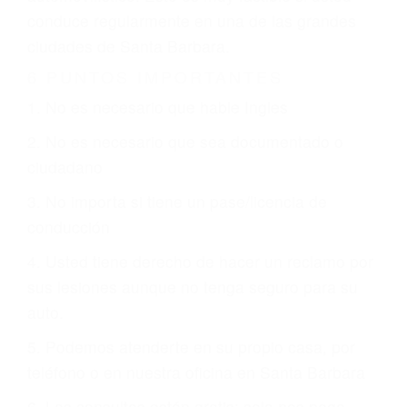
justicia le otorgue la compensación que merece.
CHOCAR ES NORMAL
Es triste pero cierto, si usted conduce un
automóvil en nuestras calles y carreteras, tarde
o temprano va a tener un accidente. No importa
qué tan cuidadoso sea, cuando usted conduce,
siempre habrá alguien que no está prestando
atención y puede causar un terrible accidente
automovilístico. Esto es muy factible si usted
conduce regularmente en una de las grandes
ciudades de Santa Barbara.
6 PUNTOS IMPORTANTES
1. No es necesario que hable Ingles
2. No es necesario que sea documentado o
ciudadano