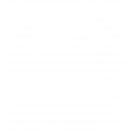
fallecidos a causa de la negligencia o mala
conducta. Cualesquiera que sean los
problemas, nuestros abogados litigantes civiles
preparan los casos como si fueran a ir a juicio.
Oponerse a los abogados y compañías de
seguros saben que estamos dispuestos a tratar
los casos, haciéndolos más propensos a
proponer una solución aceptable. Cuando no
hacen una buena oferta, nuestros abogados
están dispuestos a comparecer ante el tribunal.
Las causas de los accidentes automovilísticos
varían. Lo más común es que los choques son
el resultado de conducir de forma imprudente o
distracciones (como otros pasajeros en el auto,
hablar o enviar mensajes de texto mientras
conduce). Agregue conductores incapacitados o