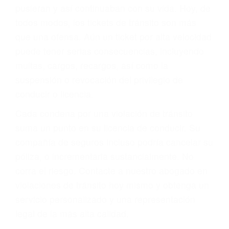
abogado describirá claramente sus opciones y
le proveerá con su mejor asesoría legal. Él tiene
más de 17 años de experiencia legal, los cuales
pondrá a su disposición. Con el soporte de su
experimentado equipo legal, él trabajará para
minimizar las posibles consecuencias negativas
de su violación a las leyes de tránsito.
En los años anteriores, las personas no
dudaban en pagar los tickets de tráfico que les
pusieran y así continuaban con su vida. Hoy, de
todos modos, los tickets de tránsito son más
que una ofensa. Aún un ticket por alta velocidad
puede tener serias consecuencias, incluyendo
multas, cargos, recargos, así como la
suspensión o revocación del privilegio de
conducir o licencia.