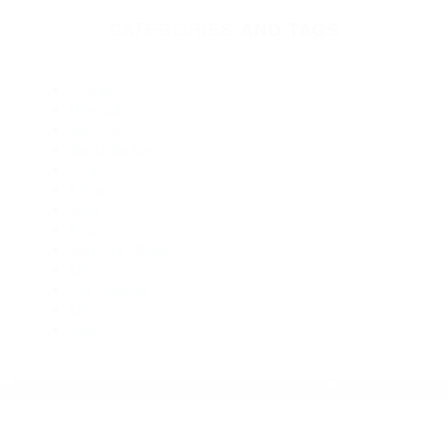
Abogados De Accidentes De Trafico Goleta CA 93118
Abogados De Accidentes De Transito Santa Barbara CA
93121
Abogado Accidente De Auto Santa Barbara CA 93101
Abogados De Accidentes De Transito Summerland CA 93067
Abogados Accidentes Santa Barbara CA 93160
Abogados De Accidentes De Trafico Goleta CA 93117
Abogados De Accidentes De Carro Santa Barbara CA 93108
CATEGORIES
AND TAGS
Orange
Riverside
Ventura
Santa Barbara
Tulare
Kings