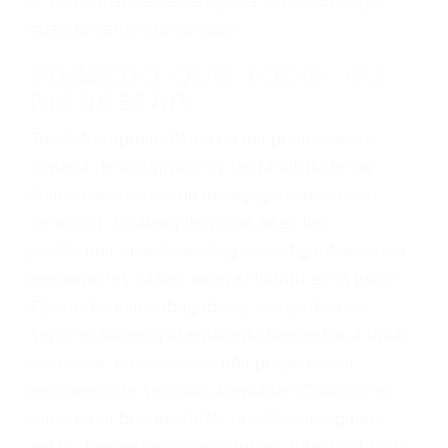
3. No importa si tiene un pase/licencia de
conducción
4. Usted tiene derecho de hacer un reclamo por
sus lesiones aunque no tenga seguro para su
auto.
5. Podemos atenderte en su propio casa, por
teléfono o en nuestra oficina en Santa Barbara
6. Las consultas están gratis; solo nos paga
cuando ganamos su caso
PRIMERO QUE TODO: SU
BIENESTAR
También representamos a las personas en
materia de inmigración y las familias de los