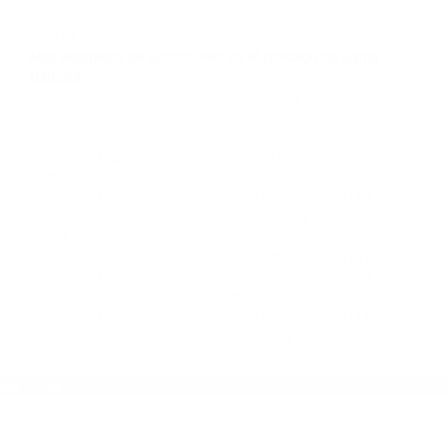
completar nuestro conveniente Formulario de
Contacto. Ofrecemos consultas iniciales
gratuitas en Santa Barbara CA y sus
alrededores, y en todo el estado de California.
¡No Pagará un Centavo a Menos que Obtenga
una Indemnización! Contáctenos hoy mismo
para saber si está capacitado para iniciar una
demanda judicial.
Como Evitar Los Accidentes
Accidentes Automovilisticos
Del Dia Viernes
Más abogados de automóviles en el condado de Santa
Barbara:
Abogados De Accidentes De Trafico Santa Barbara CA
93130
Abogados Para Accidentes Goleta CA 93116
Abogados Especialistas En Accidentes De Trafico Santa
Barbara CA 93103