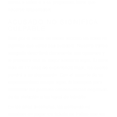
ebrios, choferes de camiones cansados o partes
defectuosas a la lista de posibilidades ¡y podrá
darse cuenta de que tan peligrosas pueden ser
nuestras carreteras! Cualquiera que sea la
causa del accidente, ¡nosotros podemos ayudar!
Cuando una persona se sienta detrás del
volante, nos debe a cada uno de nosotros la
obligación de manejar responsablemente. Si
otro conductor causa un accidente y le causa
daños a usted o a su propiedad, tiene que
hacerse responsable.
ACUSADO NO SIGNIFICA
CULPABLE
Sólo por el hecho de haber recibido un ticket no
significa que usted sea culpable. Nuestro trafico