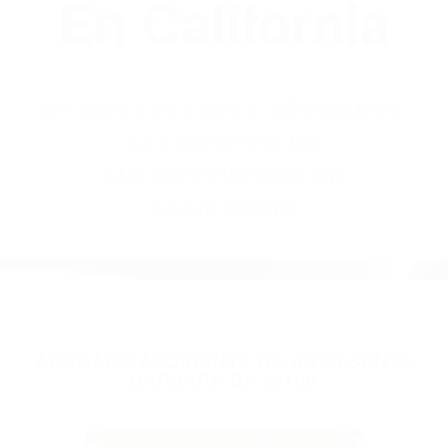
(855) 403-8675
Abogados
Accidentes De
Automovilismo
En California
BY
(855) 403-8675 ABOGADOS
ACCIDENTES DE
AUTOMOVILISMO EN