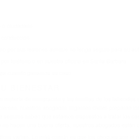
o o ciudadano
e conducción
amo por sus lesiones aunque no tenga seguro para su aut
por teléfono o en nuestra oficina en Santa Barbara
 paga cuando ganamos su caso
SU BIENESTAR
materia de inmigración y las familias de los fallecidos 
emas, nuestros abogados litigantes civiles preparan los 
 seguros saben que estamos dispuestos a tratar los ca
 no hacen una buena oferta, nuestros abogados están di
ticos varían. Lo más común es que los choques son el r