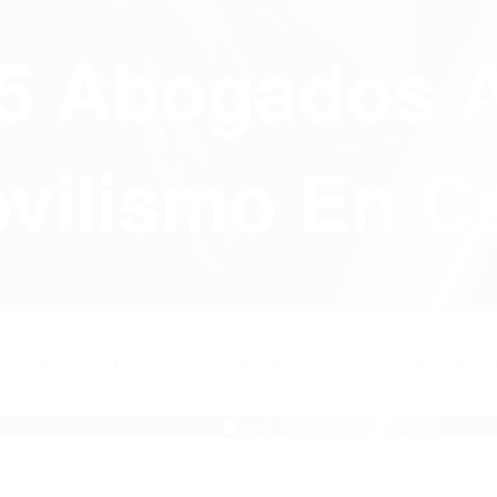
75 Abogados 
ilismo En Ca
ABOUT
CONTACT
PRIVAC