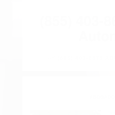
(855) 403-
Autom
BY
(855) 403-8675 
ABOGADOS
Pare