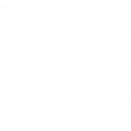
asajeros en el auto, hablar o enviar mensajes de texto
ones cansados o partes defectuosas a la lista de posibil
as! Cualquiera que sea la causa del accidente, ¡nosotr
 cada uno de nosotros la obligación de manejar responsa
u propiedad, tiene que hacerse responsable.
A CULPABLE
cket no significa que usted sea culpable. Nuestro trafic
ría legal. Él tiene más de 17 años de experiencia legal
al, él trabajará para minimizar las posibles consecuenci
udaban en pagar los tickets de tráfico que les pusieran 
 más que una ofensa. Aún un ticket por alta velocidad pu
como la suspensión o revocación del privilegio de conduci
to suma un punto en su licencia de conducir. Su compañ