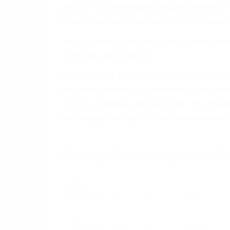
póliza, o incrementarla sustancialmente.
un servicio personalizado y una represent
Para aprender más sobre las consecuencia
Licencias de Conducir.
Si usted o un ser querido necesita ayud
completar nuestro conveniente Formulario
en todo el estado de California. ¡No Pa
está capacitado para iniciar una demanda 
Muertes En Accidentes De Carros California
Acci
Más abogados de automóviles en el condado de Sa
Abogados Para Accidentes Santa Barbara CA 9310
Abogados De Acidentes Carpinteria CA 93013
Abogados De Acidentes Santa Barbara CA 93101
Abogados Para Accidentes De Carro Santa Barbar
Abogado Accidente De Auto Summerland CA 93067
Abogados De Acidentes Santa Barbara CA 93106
Abogados Para Accidentes De Carro Santa Barbar