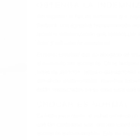
OBTENGA LA INDEMNI
Sin importar el tipo de accidente que ha
Barbara, una agresiva representación le
reciba la indemnización que merece por su
dolor y sufrimiento emocional.
El factor principal que un abogado de les
al momento del accidente. Otros factores 
faltas de atención, fatiga o distracciones
climáticas desfavorables. Nuestros expe
están involucrados en su caso para que l
CHOCAR ES NORMAL
Es triste pero cierto, si usted conduce u
qué tan cuidadoso sea, cuando usted con
accidente automovilístico. Esto es muy f