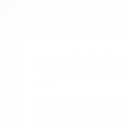
imprudente o distracciones (como otros p
incapacitados o ebrios, choferes de cami
peligrosas pueden ser nuestras carreter
se sienta detrás del volante, nos debe a
accidente y le causa daños a usted o a s
ACUSADO NO SIGNIFIC
Sólo por el hecho de haber recibido un ti
opciones y le proveerá con su mejor aseso
el soporte de su experimentado equipo leg
de tránsito.
En los años anteriores, las personas no d
todos modos, los tickets de tránsito son
incluyendo multas, cargos, recargos, así 
Cada condena por una violación de tránsi