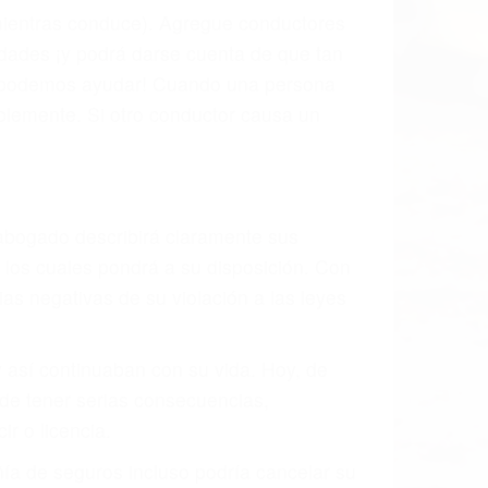
 mientras conduce). Agregue conductores
idades ¡y podrá darse cuenta de que tan
os podemos ayudar! Cuando una persona
blemente. Si otro conductor causa un
o abogado describirá claramente sus
, los cuales pondrá a su disposición. Con
as negativas de su violación a las leyes
y así continuaban con su vida. Hoy, de
ede tener serias consecuencias,
r o licencia.
ía de seguros incluso podría cancelar su