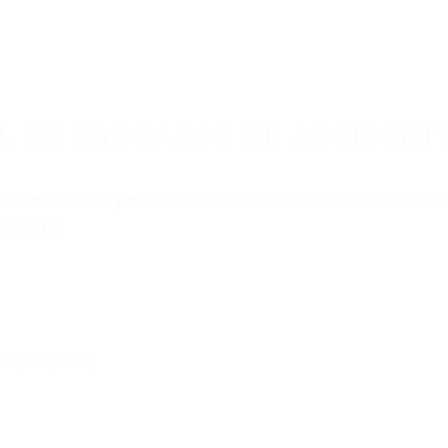
L DE ABOGADOS DE ACCIDENT
s de lesiones personales en Santa Barbara lucharán ha
ce por:
dos (DUI y DWI)