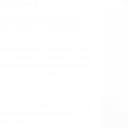
CCIDENTE
ados De Accidentes De Carro en Santa
mos incansablemente para que usted
actuales y/o a futuro y para resarcir su
l vehículo estaba en falta y en qué medida
s de tránsito con visibilidad obstruida,
, mal estado de la carretera o condiciones
n exhaustivamente todos los factores que
rano va a tener un accidente. No importa
ción y puede causar un terrible
andes ciudades de Santa Barbara.