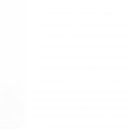
6 PUNTOS IMPORTANTES
1. No es necesario que hable Ingles
2. No es necesario que sea documentad
3. No importa si tiene un pase/licencia d
4. Usted tiene derecho de hacer un recl
5. Podemos atenderte en su propio casa, 
6. Las consultas están gratis; solo nos
PRIMERO QUE TODO: 
También representamos a las personas en 
conducta. Cualesquiera que sean los probl
Oponerse a los abogados y compañías de
proponer una solución aceptable. Cuando
Las causas de los accidentes automovilís