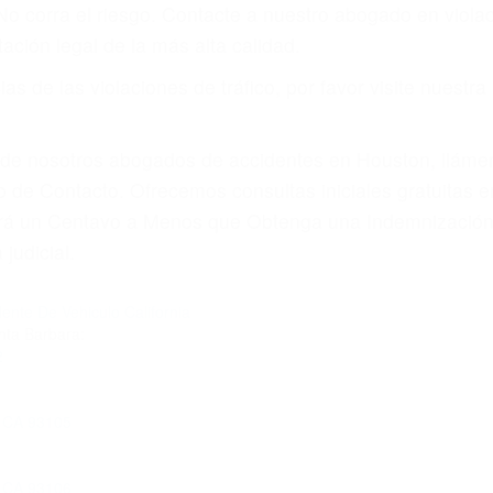
 No corra el riesgo. Contacte a nuestro abogado en viol
ación legal de la más alta calidad.
s de las violaciones de tráfico, por favor visite nuestr
a de nosotros abogados de accidentes en Houston, llám
 de Contacto. Ofrecemos consultas iniciales gratuitas 
gará un Centavo a Menos que Obtenga una Indemnización
judicial.
dente De Vehiculo California
nta Barbara:
2
a CA 93105
a CA 93106