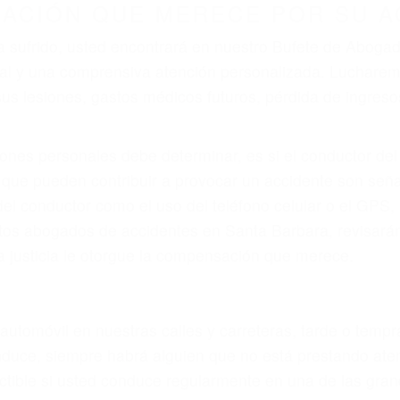
ZACIÓN QUE MERECE POR SU A
ya sufrido, usted encontrará en nuestro Bufete de Abog
gal y una comprensiva atención personalizada. Luchare
s lesiones, gastos médicos futuros, pérdida de ingresos 
iones personales debe determinar, es si el conductor de
que pueden contribuir a provocar un accidente son señale
 del conductor como el uso del teléfono celular o el GPS
rtos abogados de accidentes en Santa Barbara, revisará
a justicia le otorgue la compensación que merece.
n automóvil en nuestras calles y carreteras, tarde o temp
duce, siempre habrá alguien que no está prestando aten
actible si usted conduce regularmente en una de las gr