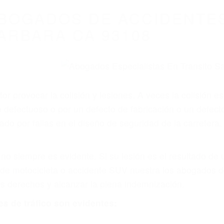
BOGADOS DE ACCIDENTE
ARBARA CA 93108
r provocar la colisión y lesiones. A veces la colisión es
defectuoso o por un defecto de fabricación o un defect
do por fallas en el diseño de seguridad de la carretera, 
no siempre es evidente. Si su lesión es el resultado de
 de motocicleta o accidente SUV nuestra los abogados d
s derechos y alcanzar la plena indemnización.
s de tráfico son evidentes: