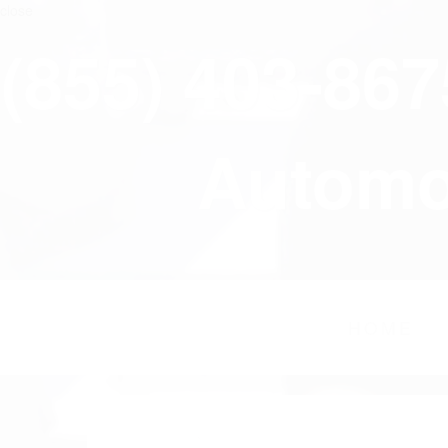
close
(855) 403-86
Automov
HOME