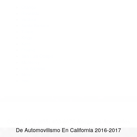
Abogados Para Accidentes Buellton CA 93427
Abogados De Trafico Santa Barbara CA 93140
Abogado Accidente De Auto Santa Barbara CA 93102
Abogados Para Accidentes Lompoc CA 93438
Abogados De Accidentes De Carro Santa Barbara CA 93103
CATEGORIES
AND TAGS
Orange
Riverside
Ventura
Santa Barbara
Tulare
Kings
Kern
Fresno
San Luis Obispo