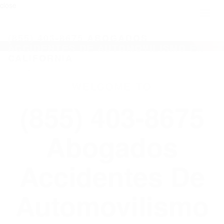
close
Toggl
naviga
(855) 403-8675 ABOGADOS
ACCIDENTES DE AUTOMOVILISMO EN
CALIFORNIA
WELCOME TO