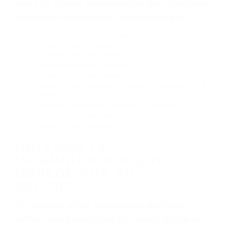
Conducir de manera imprudente
Conducir bajo los efectos del alcohol
Reventón de llanta o neumático
OBTENGA AYUDA LEGAL
DE ABOGADO ACCIDENTE
DE AUTO EN SANTA MARIA
CA
Nuestros reconocidos y expertos abogados de
lesiones personales en Santa Maria lucharán
hasta las últimas consecuencias para que usted
obtenga la indemnización que merece por:
Accidentes de vehículos y automóviles
Accidentes de camiones
Accidentes de motocicletas
Lesiones en barcos y aviones
Accidentes por resbalones y caídas
Accidentes por conductores ebrios o intoxicados (DUI