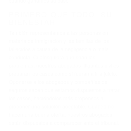
3. No importa si tiene un pase/licencia de
conducción
4. Usted tiene derecho de hacer un reclamo por
sus lesiones aunque no tenga seguro para su
auto.
5. Podemos atenderte en su propio casa, por
teléfono o en nuestra oficina en Santa Maria
6. Las consultas están gratis; solo nos paga
cuando ganamos su caso
PRIMERO QUE TODO: SU
BIENESTAR
También representamos a las personas en
materia de inmigración y las familias de los
fallecidos a causa de la negligencia o mala