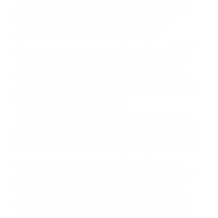
y DWI)
Accidentes peatonales, de motos y bicicletas
Accidentes de autobuses y trene
Accidentes de carretera
OBTENGA LA
INDEMNIZACIÓN QUE
MERECE POR SU
ACCIDENTE
Sin importar el tipo de accidente que haya
sufrido, usted encontrará en nuestro Bufete de
Abogado Accidente De Auto en Santa Maria,
una agresiva representación legal y una
comprensiva atención personalizada.
Lucharemos incansablemente para que usted
reciba la indemnización que merece por sus
lesiones, gastos médicos futuros, pérdida de
ingresos actuales y/o a futuro y para resarcir su