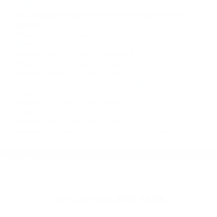
Contacto. Ofrecemos consultas iniciales
gratuitas en Santa Maria CA y sus alrededores,
y en todo el estado de California. ¡No Pagará un
Centavo a Menos que Obtenga una
Indemnización! Contáctenos hoy mismo para
saber si está capacitado para iniciar una
demanda judicial.
Imagenes De Acidentes California
Accidentes En Carros
California
Más abogados de automóviles en el condado de Santa
Barbara:
Abogados Especialistas En Accidentes De Trafico Santa
Barbara CA 93105
Abogados De Acidentes Santa Barbara CA 93106
Abogados De Acidentes Santa Maria CA 93455
Abogado Accidente De Auto Lompoc CA 93436
Abogados De Accidentes De Transito Goleta CA 93118