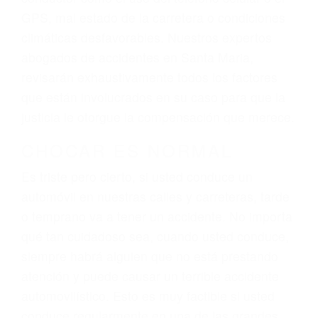
dolor y sufrimiento emocional.
El factor principal que un abogado de lesiones
personales debe determinar, es si el conductor
del vehículo estaba en falta y en qué medida al
momento del accidente. Otros factores que
pueden contribuir a provocar un accidente son
señales de tránsito con visibilidad obstruida,
faltas de atención, fatiga o distracciones del
conductor como el uso del teléfono celular o el
GPS, mal estado de la carretera o condiciones
climáticas desfavorables. Nuestros expertos
abogados de accidentes en Santa Maria,
revisarán exhaustivamente todos los factores
que están involucrados en su caso para que la
justicia le otorgue la compensación que merece.