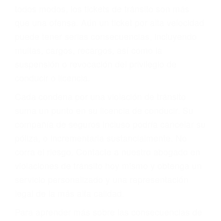
le proveerá con su mejor asesoría legal. Él tiene
más de 17 años de experiencia legal, los cuales
pondrá a su disposición. Con el soporte de su
experimentado equipo legal, él trabajará para
minimizar las posibles consecuencias negativas
de su violación a las leyes de tránsito.
En los años anteriores, las personas no
dudaban en pagar los tickets de tráfico que les
pusieran y así continuaban con su vida. Hoy, de
todos modos, los tickets de tránsito son más
que una ofensa. Aún un ticket por alta velocidad
puede tener serias consecuencias, incluyendo
multas, cargos, recargos, así como la
suspensión o revocación del privilegio de
conducir o licencia.