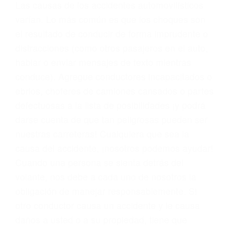
conducta. Cualesquiera que sean los
problemas, nuestros abogados litigantes civiles
preparan los casos como si fueran a ir a juicio.
Oponerse a los abogados y compañías de
seguros saben que estamos dispuestos a tratar
los casos, haciéndolos más propensos a
proponer una solución aceptable. Cuando no
hacen una buena oferta, nuestros abogados
están dispuestos a comparecer ante el tribunal.
Las causas de los accidentes automovilísticos
varían. Lo más común es que los choques son
el resultado de conducir de forma imprudente o
distracciones (como otros pasajeros en el auto,
hablar o enviar mensajes de texto mientras
conduce). Agregue conductores incapacitados o
ebrios, choferes de camiones cansados o partes