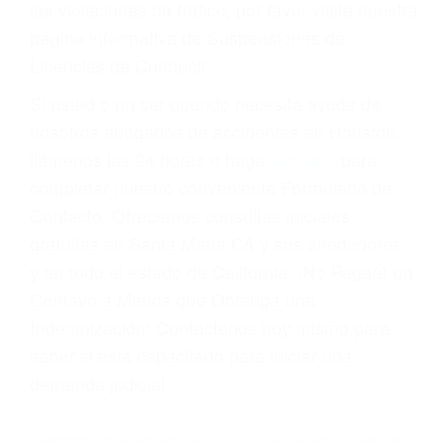
Cada condena por una violación de tránsito
suma un punto en su licencia de conducir. Su
compañía de seguros incluso podría cancelar su
póliza, o incrementarla sustancialmente. No
corra el riesgo. Contacte a nuestro abogado en
violaciones de tránsito hoy mismo y obtenga un
servicio personalizado y una representación
legal de la más alta calidad.
Para aprender más sobre las consecuencias de
las violaciones de tráfico, por favor visite nuestra
página informativa de Suspensiones de
Licencias de Conducir.
Si usted o un ser querido necesita ayuda de
nosotros abogados de accidentes en Houston,
llámenos las 24 horas o haga
clic aquí
para
completar nuestro conveniente Formulario de