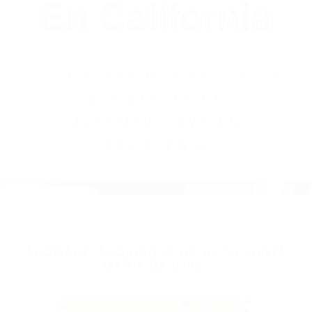
(855) 403-8675
Abogados
Accidentes De
Automovilismo
En California
BY
(855) 403-8675 ABOGADOS
ACCIDENTES DE
AUTOMOVILISMO EN