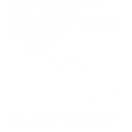
por fallas en el diseño de seguridad de la
carretera, divisor, el hombro, la señalización de
barandas o pobres o la iluminación.
La causa exacta de un accidente de auto no
siempre es evidente. Si su lesión es el resultado
de un accidente de coche, accidente de camión,
accidente de autobús, accidente de motocicleta
o accidente SUV nuestra los abogados de
accidentes de auto encontrará las respuestas
que necesita para proteger sus derechos y
alcanzar la plena indemnización.
Algunas de las causas de los accidentes de
tráfico son evidentes:
Envío de mensajes de texto al conducir
Exceso de velocidad
El no obedecer las señales de tráfico