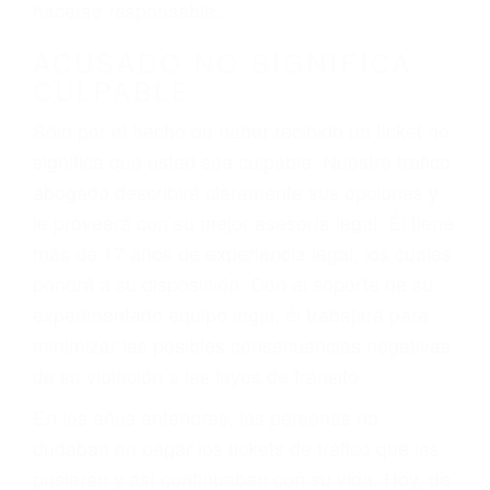
defectuosas a la lista de posibilidades ¡y podrá
darse cuenta de que tan peligrosas pueden ser
nuestras carreteras! Cualquiera que sea la
causa del accidente, ¡nosotros podemos ayudar!
Cuando una persona se sienta detrás del
volante, nos debe a cada uno de nosotros la
obligación de manejar responsablemente. Si
otro conductor causa un accidente y le causa
daños a usted o a su propiedad, tiene que
hacerse responsable.
ACUSADO NO SIGNIFICA
CULPABLE
Sólo por el hecho de haber recibido un ticket no
significa que usted sea culpable. Nuestro trafico
abogado describirá claramente sus opciones y