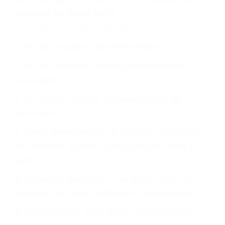
CHOCAR ES NORMAL
Es triste pero cierto, si usted conduce un
automóvil en nuestras calles y carreteras, tarde
o temprano va a tener un accidente. No importa
qué tan cuidadoso sea, cuando usted conduce,
siempre habrá alguien que no está prestando
atención y puede causar un terrible accidente
automovilístico. Esto es muy factible si usted
conduce regularmente en una de las grandes
ciudades de Santa Maria.
6 PUNTOS IMPORTANTES
1. No es necesario que hable Ingles
2. No es necesario que sea documentado o
ciudadano