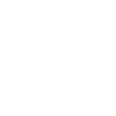
llámenos las 24 horas o haga
clic aquí
para
completar nuestro conveniente Formulario de
Contacto. Ofrecemos consultas iniciales
gratuitas en Goleta CA y sus alrededores, y en
todo el estado de California. ¡No Pagará un
Centavo a Menos que Obtenga una
Indemnización! Contáctenos hoy mismo para
saber si está capacitado para iniciar una
demanda judicial.
Abogados De Accidentes De Auto
Abogados De
Accidentes
Más abogados de automóviles en el condado de Santa
Barbara:
Abogados De Accidentes De Trafico Santa Barbara CA
93110
Abogados De Accidentes De Carro Summerland CA 93067
Abogados De Accidentes De Trafico Santa Barbara CA
93108