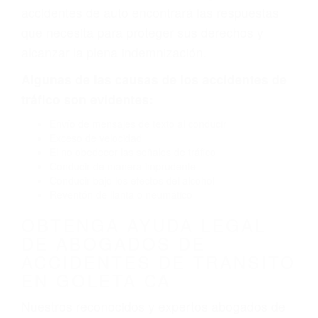
defectuoso. A veces el accidente es causado
por fallas en el diseño de seguridad de la
carretera, divisor, el hombro, la señalización de
barandas o pobres o la iluminación.
La causa exacta de un accidente de auto no
siempre es evidente. Si su lesión es el resultado
de un accidente de coche, accidente de camión,
accidente de autobús, accidente de motocicleta
o accidente SUV nuestra los abogados de
accidentes de auto encontrará las respuestas
que necesita para proteger sus derechos y
alcanzar la plena indemnización.
Algunas de las causas de los accidentes de
tráfico son evidentes:
Envío de mensajes de texto al conducir