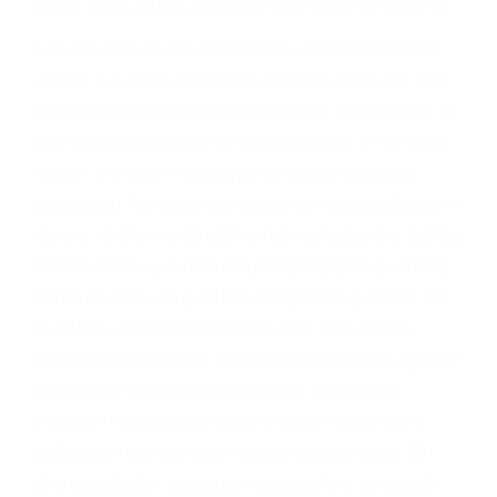
fallecidos a causa de la negligencia o mala
conducta. Cualesquiera que sean los
problemas, nuestros abogados litigantes civiles
preparan los casos como si fueran a ir a juicio.
Oponerse a los abogados y compañías de
seguros saben que estamos dispuestos a tratar
los casos, haciéndolos más propensos a
proponer una solución aceptable. Cuando no
hacen una buena oferta, nuestros abogados
están dispuestos a comparecer ante el tribunal.
Las causas de los accidentes automovilísticos
varían. Lo más común es que los choques son
el resultado de conducir de forma imprudente o
distracciones (como otros pasajeros en el auto,
hablar o enviar mensajes de texto mientras
conduce). Agregue conductores incapacitados o