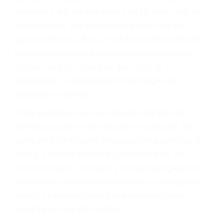
abogado describirá claramente sus opciones y
le proveerá con su mejor asesoría legal. Él tiene
más de 17 años de experiencia legal, los cuales
pondrá a su disposición. Con el soporte de su
experimentado equipo legal, él trabajará para
minimizar las posibles consecuencias negativas
de su violación a las leyes de tránsito.
En los años anteriores, las personas no
dudaban en pagar los tickets de tráfico que les
pusieran y así continuaban con su vida. Hoy, de
todos modos, los tickets de tránsito son más
que una ofensa. Aún un ticket por alta velocidad
puede tener serias consecuencias, incluyendo
multas, cargos, recargos, así como la
suspensión o revocación del privilegio de