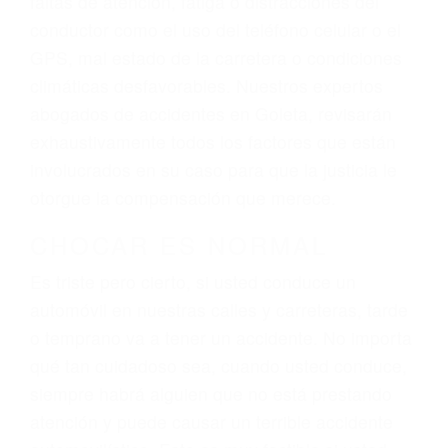
ingresos actuales y/o a futuro y para resarcir su
dolor y sufrimiento emocional.
El factor principal que un abogado de lesiones
personales debe determinar, es si el conductor
del vehículo estaba en falta y en qué medida al
momento del accidente. Otros factores que
pueden contribuir a provocar un accidente son
señales de tránsito con visibilidad obstruida,
faltas de atención, fatiga o distracciones del
conductor como el uso del teléfono celular o el
GPS, mal estado de la carretera o condiciones
climáticas desfavorables. Nuestros expertos
abogados de accidentes en Goleta, revisarán
exhaustivamente todos los factores que están
involucrados en su caso para que la justicia le