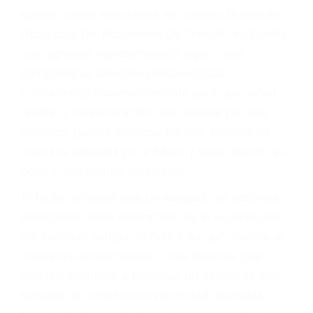
Accidentes por conductores ebrios o intoxicados (DUI
y DWI)
Accidentes peatonales, de motos y bicicletas
Accidentes de autobuses y trene
Accidentes de carretera
OBTENGA LA
INDEMNIZACIÓN QUE
MERECE POR SU
ACCIDENTE
Sin importar el tipo de accidente que haya
sufrido, usted encontrará en nuestro Bufete de
Abogados De Accidentes De Transito en Goleta,
una agresiva representación legal y una
comprensiva atención personalizada.
Lucharemos incansablemente para que usted
reciba la indemnización que merece por sus
lesiones, gastos médicos futuros, pérdida de