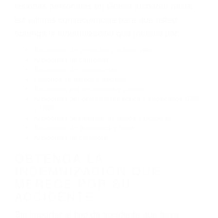
Exceso de velocidad
El no obedecer las señales de tráfico
Conducir de manera imprudente
Conducir bajo los efectos del alcohol
Reventón de llanta o neumático
OBTENGA AYUDA LEGAL
DE ABOGADOS DE
ACCIDENTES DE TRANSITO
EN GOLETA CA
Nuestros reconocidos y expertos abogados de
lesiones personales en Goleta lucharán hasta
las últimas consecuencias para que usted
obtenga la indemnización que merece por:
Accidentes de vehículos y automóviles
Accidentes de camiones
Accidentes de motocicletas
Lesiones en barcos y aviones
Accidentes por resbalones y caídas