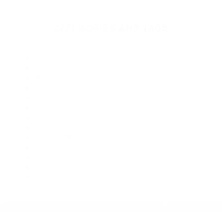
Abogado Accidente De Auto Carpinteria CA 93014
Abogados De Accidentes De Carro Goleta CA 93116
Abogados Para Accidentes De Carro Santa Barbara CA
93105
Abogados De Acidentes Santa Barbara CA 93108
Abogados De Trafico Santa Barbara CA 93108
Abogados Especialistas En Accidentes De Trafico Santa
Barbara CA 93101
Abogados De Accidentes De Transito Goleta CA 93118
CATEGORIES
AND TAGS
Orange
Riverside
Ventura
Santa Barbara