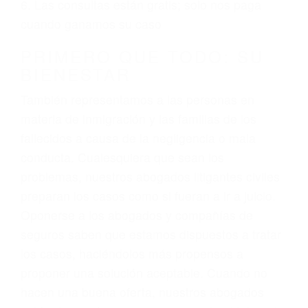
ciudadano
3. No importa si tiene un pase/licencia de
conducción
4. Usted tiene derecho de hacer un reclamo por
sus lesiones aunque no tenga seguro para su
auto.
5. Podemos atenderte en su propio casa, por
teléfono o en nuestra oficina en Goleta
6. Las consultas están gratis; solo nos paga
cuando ganamos su caso
PRIMERO QUE TODO: SU
BIENESTAR
También representamos a las personas en
materia de inmigración y las familias de los