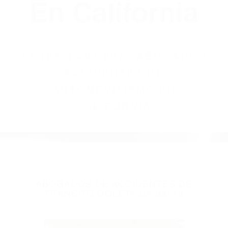
(855) 403-8675
Abogados
Accidentes De
Automovilismo
En California
BY
(855) 403-8675 ABOGADOS
ACCIDENTES DE
AUTOMOVILISMO EN