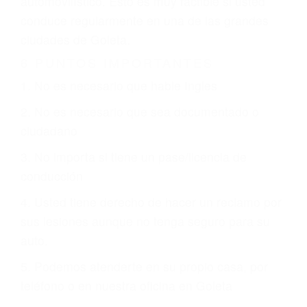
otorgue la compensación que merece.
CHOCAR ES NORMAL
Es triste pero cierto, si usted conduce un
automóvil en nuestras calles y carreteras, tarde
o temprano va a tener un accidente. No importa
qué tan cuidadoso sea, cuando usted conduce,
siempre habrá alguien que no está prestando
atención y puede causar un terrible accidente
automovilístico. Esto es muy factible si usted
conduce regularmente en una de las grandes
ciudades de Goleta.
6 PUNTOS IMPORTANTES
1. No es necesario que hable Ingles
2. No es necesario que sea documentado o