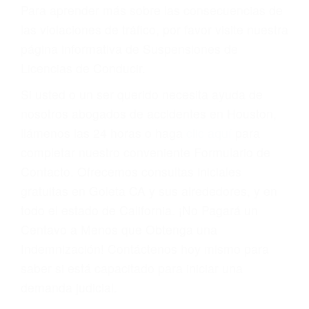
conducir o licencia.
Cada condena por una violación de tránsito
suma un punto en su licencia de conducir. Su
compañía de seguros incluso podría cancelar su
póliza, o incrementarla sustancialmente. No
corra el riesgo. Contacte a nuestro abogado en
violaciones de tránsito hoy mismo y obtenga un
servicio personalizado y una representación
legal de la más alta calidad.
Para aprender más sobre las consecuencias de
las violaciones de tráfico, por favor visite nuestra
página informativa de Suspensiones de
Licencias de Conducir.
Si usted o un ser querido necesita ayuda de
nosotros abogados de accidentes en Houston,