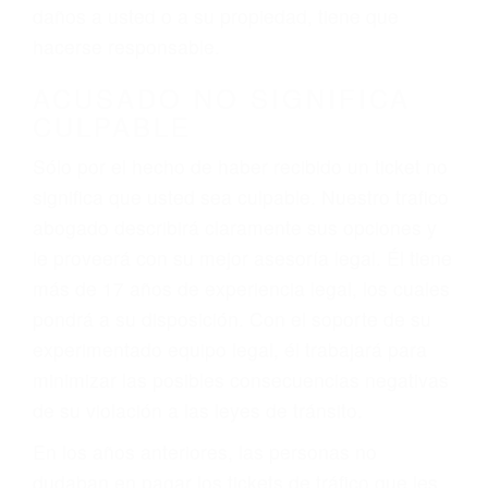
ebrios, choferes de camiones cansados o partes
defectuosas a la lista de posibilidades ¡y podrá
darse cuenta de que tan peligrosas pueden ser
nuestras carreteras! Cualquiera que sea la
causa del accidente, ¡nosotros podemos ayudar!
Cuando una persona se sienta detrás del
volante, nos debe a cada uno de nosotros la
obligación de manejar responsablemente. Si
otro conductor causa un accidente y le causa
daños a usted o a su propiedad, tiene que
hacerse responsable.
ACUSADO NO SIGNIFICA
CULPABLE
Sólo por el hecho de haber recibido un ticket no
significa que usted sea culpable. Nuestro trafico