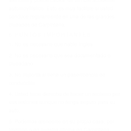
que están involucrados en su caso para que la
justicia le otorgue la compensación que merece.
CHOCAR ES NORMAL
Es triste pero cierto, si usted conduce un
automóvil en nuestras calles y carreteras, tarde
o temprano va a tener un accidente. No importa
qué tan cuidadoso sea, cuando usted conduce,
siempre habrá alguien que no está prestando
atención y puede causar un terrible accidente
automovilístico. Esto es muy factible si usted
conduce regularmente en una de las grandes
ciudades de Carpinteria.
6 PUNTOS IMPORTANTES
1. No es necesario que hable Ingles
2. No es necesario que sea documentado o