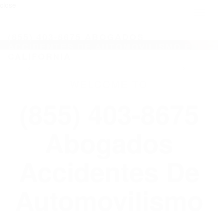
close
Toggl
naviga
(855) 403-8675 ABOGADOS
ACCIDENTES DE AUTOMOVILISMO EN
CALIFORNIA
WELCOME TO