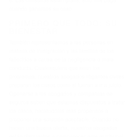
3. No importa si tiene un pase/licencia de
conducción
4. Usted tiene derecho de hacer un reclamo por
sus lesiones aunque no tenga seguro para su
auto.
5. Podemos atenderte en su propio casa, por
teléfono o en nuestra oficina en Santa Barbara
6. Las consultas están gratis; solo nos paga
cuando ganamos su caso
PRIMERO QUE TODO: SU
BIENESTAR
También representamos a las personas en
materia de inmigración y las familias de los