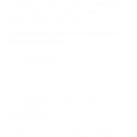
neumático defectuoso. A veces el accidente es
causado por fallas en el diseño de seguridad de
la carretera, divisor, el hombro, la señalización
de barandas o pobres o la iluminación.
La causa exacta de un accidente de auto no
siempre es evidente. Si su lesión es el resultado
de un accidente de coche, accidente de camión,
accidente de autobús, accidente de motocicleta
o accidente SUV nuestra los abogados de
accidentes de auto encontrará las respuestas
que necesita para proteger sus derechos y
alcanzar la plena indemnización.
Algunas de las causas de los accidentes de
tráfico son evidentes:
Envío de mensajes de texto al conducir
Exceso de velocidad