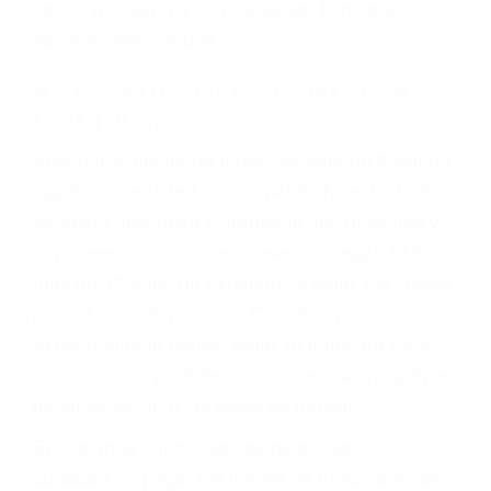
ebrios, choferes de camiones cansados o partes
defectuosas a la lista de posibilidades ¡y podrá
darse cuenta de que tan peligrosas pueden ser
nuestras carreteras! Cualquiera que sea la
causa del accidente, ¡nosotros podemos ayudar!
Cuando una persona se sienta detrás del
volante, nos debe a cada uno de nosotros la
obligación de manejar responsablemente. Si
otro conductor causa un accidente y le causa
daños a usted o a su propiedad, tiene que
hacerse responsable.
ACUSADO NO SIGNIFICA
CULPABLE
Sólo por el hecho de haber recibido un ticket no
significa que usted sea culpable. Nuestro trafico