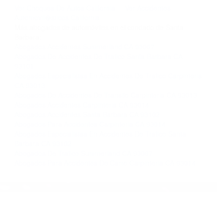
completar nuestro conveniente Formulario de
Contacto. Ofrecemos consultas iniciales
gratuitas en Santa Barbara CA y sus
alrededores, y en todo el estado de California.
¡No Pagará un Centavo a Menos que Obtenga
una Indemnización! Contáctenos hoy mismo
para saber si está capacitado para iniciar una
demanda judicial.
Ver Choques De Autos California
Ver Accidentes
Automovil�sticos California
Más abogados de automóviles en el condado de Santa
Barbara:
Abogados Accidentes Summerland CA 93067
Abogados De Accidentes De Trafico Santa Barbara CA
93101
Abogados Especialistas En Accidentes De Trafico Carpinteria
CA 93013