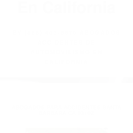
(855) 403-8675
Abogados
Accidentes De
Automovilismo
En California
BY
(855) 403-8675 ABOGADOS
ACCIDENTES DE
AUTOMOVILISMO EN