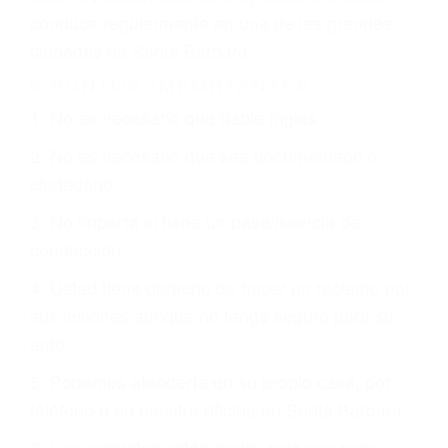
justicia le otorgue la compensación que merece.
CHOCAR ES NORMAL
Es triste pero cierto, si usted conduce un
automóvil en nuestras calles y carreteras, tarde
o temprano va a tener un accidente. No importa
qué tan cuidadoso sea, cuando usted conduce,
siempre habrá alguien que no está prestando
atención y puede causar un terrible accidente
automovilístico. Esto es muy factible si usted
conduce regularmente en una de las grandes
ciudades de Santa Barbara.
6 PUNTOS IMPORTANTES
1. No es necesario que hable Ingles
2. No es necesario que sea documentado o
ciudadano