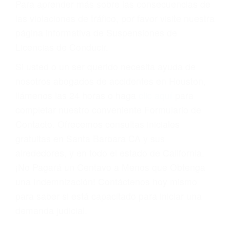
Cada condena por una violación de tránsito
suma un punto en su licencia de conducir. Su
compañía de seguros incluso podría cancelar su
póliza, o incrementarla sustancialmente. No
corra el riesgo. Contacte a nuestro abogado en
violaciones de tránsito hoy mismo y obtenga un
servicio personalizado y una representación
legal de la más alta calidad.
Para aprender más sobre las consecuencias de
las violaciones de tráfico, por favor visite nuestra
página informativa de Suspensiones de
Licencias de Conducir.
Si usted o un ser querido necesita ayuda de
nosotros abogados de accidentes en Houston,
llámenos las 24 horas o haga
clic aquí
para