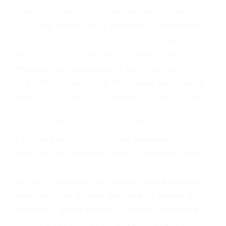
ingresos actuales y/o a futuro y para resarcir su
dolor y sufrimiento emocional.
El factor principal que un abogado de lesiones
personales debe determinar, es si el conductor
del vehículo estaba en falta y en qué medida al
momento del accidente. Otros factores que
pueden contribuir a provocar un accidente son
señales de tránsito con visibilidad obstruida,
faltas de atención, fatiga o distracciones del
conductor como el uso del teléfono celular o el
GPS, mal estado de la carretera o condiciones
climáticas desfavorables. Nuestros expertos
abogados de accidentes en Santa Barbara,
revisarán exhaustivamente todos los factores
que están involucrados en su caso para que la