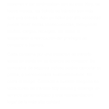
abogado describirá claramente sus opciones y
le proveerá con su mejor asesoría legal. Él tiene
más de 17 años de experiencia legal, los cuales
pondrá a su disposición. Con el soporte de su
experimentado equipo legal, él trabajará para
minimizar las posibles consecuencias negativas
de su violación a las leyes de tránsito.
En los años anteriores, las personas no
dudaban en pagar los tickets de tráfico que les
pusieran y así continuaban con su vida. Hoy, de
todos modos, los tickets de tránsito son más
que una ofensa. Aún un ticket por alta velocidad
puede tener serias consecuencias, incluyendo
multas, cargos, recargos, así como la
suspensión o revocación del privilegio de
conducir o licencia.