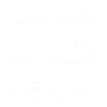
fallecidos a causa de la negligencia o mala
conducta. Cualesquiera que sean los
problemas, nuestros abogados litigantes civiles
preparan los casos como si fueran a ir a juicio.
Oponerse a los abogados y compañías de
seguros saben que estamos dispuestos a tratar
los casos, haciéndolos más propensos a
proponer una solución aceptable. Cuando no
hacen una buena oferta, nuestros abogados
están dispuestos a comparecer ante el tribunal.
Las causas de los accidentes automovilísticos
varían. Lo más común es que los choques son
el resultado de conducir de forma imprudente o
distracciones (como otros pasajeros en el auto,
hablar o enviar mensajes de texto mientras
conduce). Agregue conductores incapacitados o