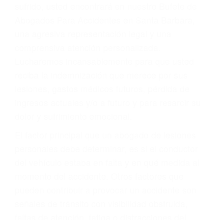
Accidentes por conductores ebrios o intoxicados (DUI
y DWI)
Accidentes peatonales, de motos y bicicletas
Accidentes de autobuses y trene
Accidentes de carretera
OBTENGA LA
INDEMNIZACIÓN QUE
MERECE POR SU
ACCIDENTE
Sin importar el tipo de accidente que haya
sufrido, usted encontrará en nuestro Bufete de
Abogados Para Accidentes en Santa Barbara,
una agresiva representación legal y una
comprensiva atención personalizada.
Lucharemos incansablemente para que usted
reciba la indemnización que merece por sus
lesiones, gastos médicos futuros, pérdida de