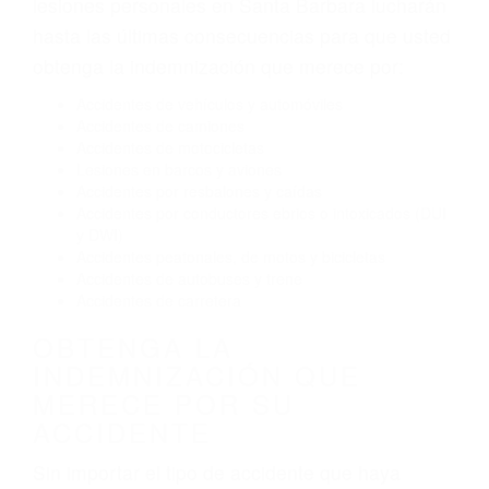
El no obedecer las señales de tráfico
Conducir de manera imprudente
Conducir bajo los efectos del alcohol
Reventón de llanta o neumático
OBTENGA AYUDA LEGAL
DE ABOGADOS PARA
ACCIDENTES EN SANTA
BARBARA CA
Nuestros reconocidos y expertos abogados de
lesiones personales en Santa Barbara lucharán
hasta las últimas consecuencias para que usted
obtenga la indemnización que merece por:
Accidentes de vehículos y automóviles
Accidentes de camiones
Accidentes de motocicletas
Lesiones en barcos y aviones
Accidentes por resbalones y caídas