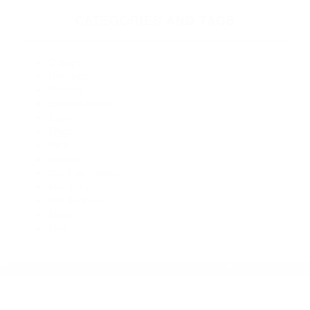
Abogados De Accidentes De Transito Carpinteria CA 93013
Abogados Accidentes Carpinteria CA 93014
Abogados Accidentes Santa Barbara CA 93102
Abogados Para Accidentes Carpinteria CA 93014
Abogados Especialistas En Accidentes De Trafico Santa
Barbara CA 93102
Abogados De Trafico Summerland CA 93067
Abogados Para Accidentes De Carro Carpinteria CA 93014
CATEGORIES
AND TAGS
Orange
Riverside
Ventura
Santa Barbara
Tulare
Kings