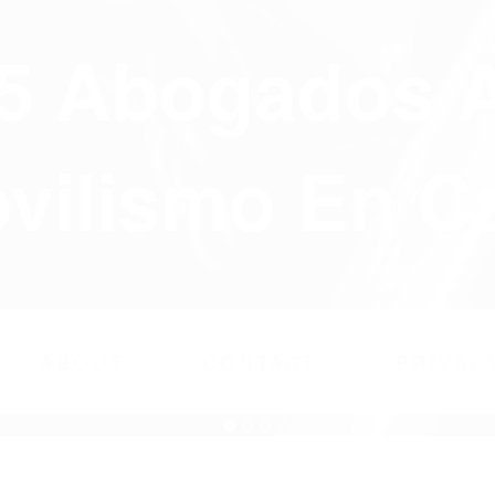
75 Abogados 
ilismo En Ca
ABOUT
CONTACT
PRIVAC