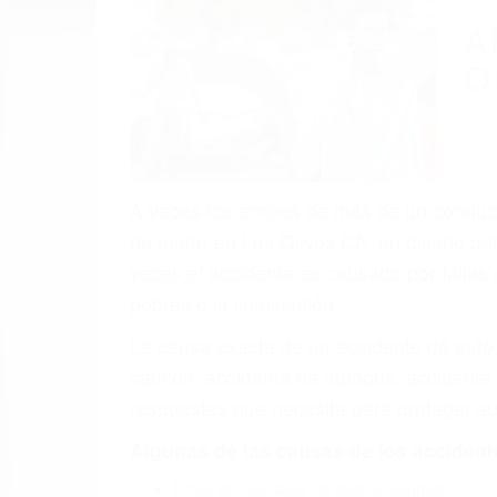
(855) 403-
Autom