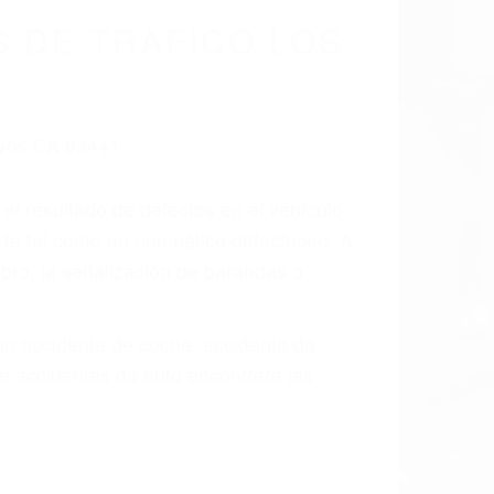
cidentes De
fornia