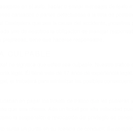
iones personales debe determinar, es si el conductor de
que pueden contribuir a provocar un accidente son señale
 del conductor como el uso del teléfono celular o el GPS
tos abogados de accidentes en Los Olivos, revisarán ex
a justicia le otorgue la compensación que merece.
n automóvil en nuestras calles y carreteras, tarde o temp
duce, siempre habrá alguien que no está prestando aten
actible si usted conduce regularmente en una de las gra
o o ciudadano
e conducción