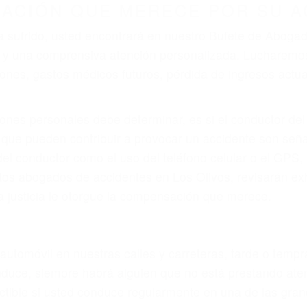
r provocar la colisión y lesiones. A veces la colisión es
ectuoso o por un defecto de fabricación o un defecto p
en el diseño de seguridad de la carretera, divisor, el ho
no siempre es evidente. Si su lesión es el resultado de
 de motocicleta o accidente SUV nuestra los abogados d
s derechos y alcanzar la plena indemnización.
s de tráfico son evidentes:
L DE ABOGADOS DE ACCIDENTE