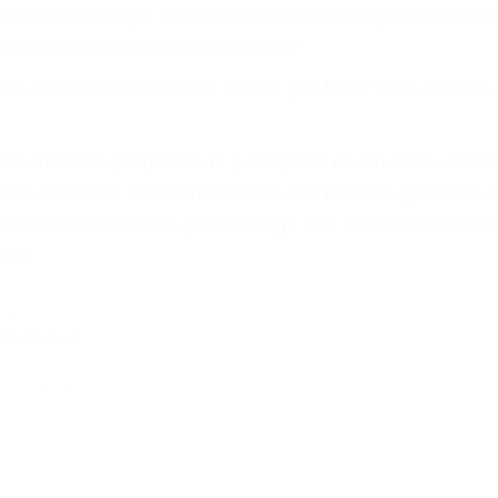
amo por sus lesiones aunque no tenga seguro para su aut
por teléfono o en nuestra oficina en Los Olivos
 paga cuando ganamos su caso
SU BIENESTAR
materia de inmigración y las familias de los fallecidos 
emas, nuestros abogados litigantes civiles preparan los 
 seguros saben que estamos dispuestos a tratar los ca
 no hacen una buena oferta, nuestros abogados están di
ticos varían. Lo más común es que los choques son el r
asajeros en el auto, hablar o enviar mensajes de texto
ones cansados o partes defectuosas a la lista de posibil
as! Cualquiera que sea la causa del accidente, ¡nosotr
 cada uno de nosotros la obligación de manejar responsa
u propiedad, tiene que hacerse responsable.