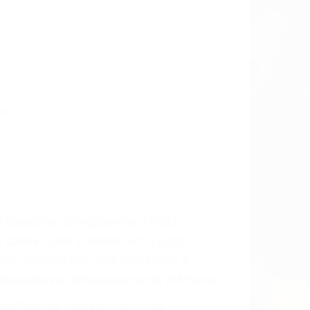
las últimas consecuencias para que
CCIDENTE
dos De Accidentes De Trafico en Los
s incansablemente para que usted reciba
s y/o a futuro y para resarcir su dolor y