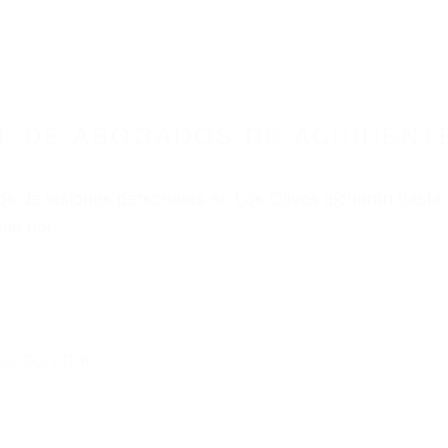
ABOGADOS ACCIDENTES DE AUTOMOVI
S DE ACCIDENTES DE TRAFICO LOS OLIVOS 
nt category
BOGADOS DE ACCIDENTES
LIVOS CA 93441