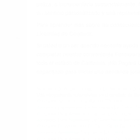
4. Usted tiene derecho de hacer un recl
5. Podemos atenderte en su propio casa, 
6. Las consultas están gratis; solo nos
PRIMERO QUE TODO: 
También representamos a las personas en 
conducta. Cualesquiera que sean los probl
Oponerse a los abogados y compañías de
proponer una solución aceptable. Cuando
Las causas de los accidentes automovilís
imprudente o distracciones (como otros p
incapacitados o ebrios, choferes de cami
peligrosas pueden ser nuestras carreter
se sienta detrás del volante, nos debe a
accidente y le causa daños a usted o a s