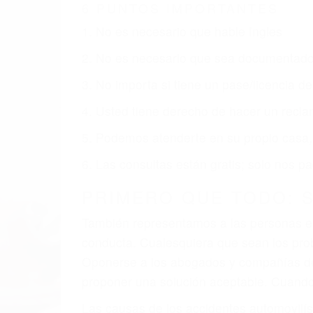
OLIVOS CA
Nuestros reconocidos y expertos abogado
usted obtenga la indemnización que mere
Accidentes de vehículos y automóviles
Accidentes de camiones
Accidentes de motocicletas
Lesiones en barcos y aviones
Accidentes por resbalones y caídas
Accidentes por conductores ebrios o intoxica
Accidentes peatonales, de motos y bicicletas
Accidentes de autobuses y trene
Accidentes de carretera
OBTENGA LA INDEMNI
Sin importar el tipo de accidente que ha
Olivos, una agresiva representación leg
la indemnización que merece por sus lesio
sufrimiento emocional.