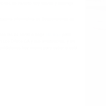
o.
a causa de la negligencia o mala
casos como si fueran a ir a juicio.
sos, haciéndolos más propensos a
spuestos a comparecer ante el tribunal.
esultado de conducir de forma
 mientras conduce). Agregue conductores
idades ¡y podrá darse cuenta de que tan
os podemos ayudar! Cuando una persona
blemente. Si otro conductor causa un