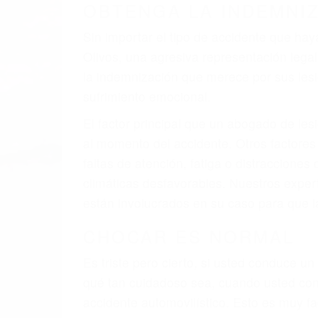
A veces los errores de más de un conducto
de motor en Los Olivos CA: un diseño def
veces el accidente es causado por fallas 
pobres o la iluminación.
La causa exacta de un accidente de auto 
camión, accidente de autobús, accidente
respuestas que necesita para proteger su
Algunas de las causas de los accidente
Envío de mensajes de texto al conducir
Exceso de velocidad
El no obedecer las señales de tráfico
Conducir de manera imprudente
Conducir bajo los efectos del alcohol
Reventón de llanta o neumático
OBTENGA AYUDA LEGA