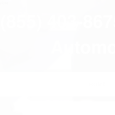
close
(855) 403-86
Automov
HOME