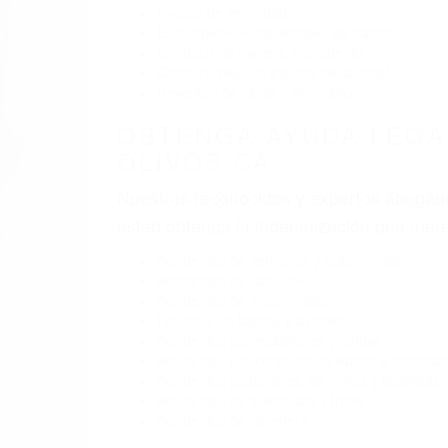
BY
(855) 403-8675 
ABOGADO
Pare
A
O