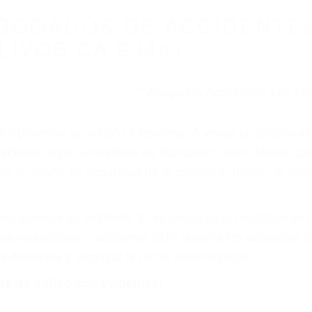
WELCOME TO
8675 Abogados Ac
ovilismo En Cali