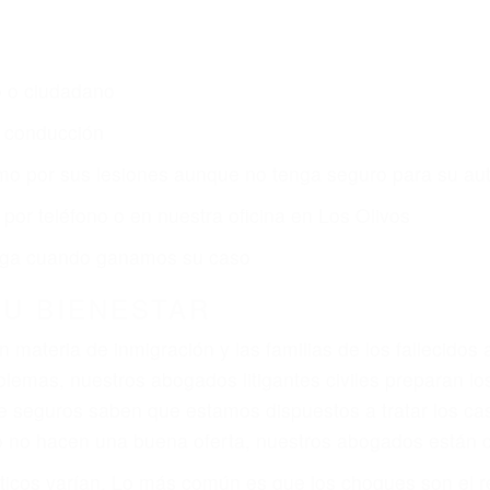
s de lesiones personales en Los Olivos lucharán hasta 
ce por:
dos (DUI y DWI)
ZACIÓN QUE MERECE POR SU A
ya sufrido, usted encontrará en nuestro Bufete de Aboga
al y una comprensiva atención personalizada. Lucharemo
nes, gastos médicos futuros, pérdida de ingresos actuale