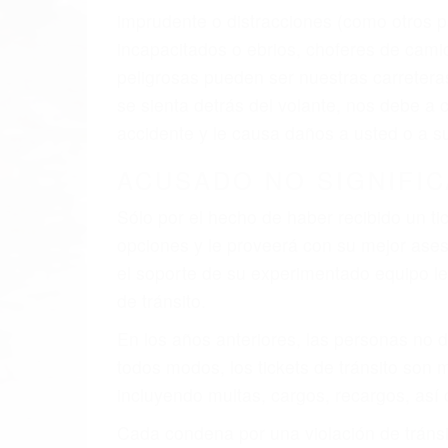
El factor principal que un abogado de les
al momento del accidente. Otros factores 
faltas de atención, fatiga o distracciones
climáticas desfavorables. Nuestros exper
están involucrados en su caso para que l
CHOCAR ES NORMAL
Es triste pero cierto, si usted conduce u
qué tan cuidadoso sea, cuando usted con
accidente automovilístico. Esto es muy f
6 PUNTOS IMPORTANTES
1. No es necesario que hable Ingles
2. No es necesario que sea documentad
3. No importa si tiene un pase/licencia d