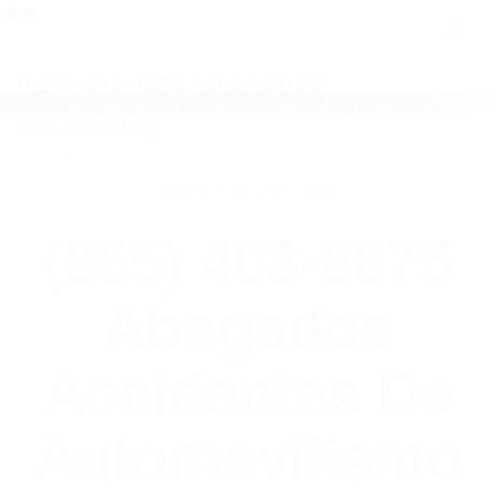
close
Toggl
naviga
(855) 403-8675 ABOGADOS
ACCIDENTES DE AUTOMOVILISMO EN
CALIFORNIA
WELCOME TO