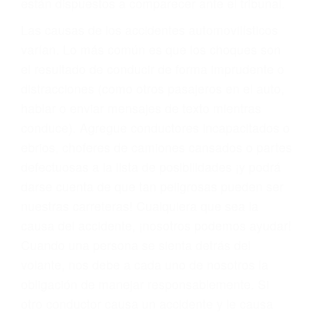
fallecidos a causa de la negligencia o mala
conducta. Cualesquiera que sean los
problemas, nuestros abogados litigantes civiles
preparan los casos como si fueran a ir a juicio.
Oponerse a los abogados y compañías de
seguros saben que estamos dispuestos a tratar
los casos, haciéndolos más propensos a
proponer una solución aceptable. Cuando no
hacen una buena oferta, nuestros abogados
están dispuestos a comparecer ante el tribunal.
Las causas de los accidentes automovilísticos
varían. Lo más común es que los choques son
el resultado de conducir de forma imprudente o
distracciones (como otros pasajeros en el auto,
hablar o enviar mensajes de texto mientras
conduce). Agregue conductores incapacitados o