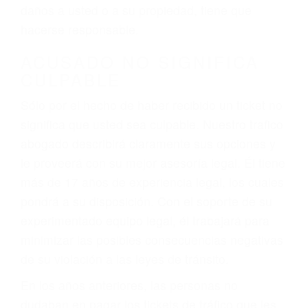
ebrios, choferes de camiones cansados o partes
defectuosas a la lista de posibilidades ¡y podrá
darse cuenta de que tan peligrosas pueden ser
nuestras carreteras! Cualquiera que sea la
causa del accidente, ¡nosotros podemos ayudar!
Cuando una persona se sienta detrás del
volante, nos debe a cada uno de nosotros la
obligación de manejar responsablemente. Si
otro conductor causa un accidente y le causa
daños a usted o a su propiedad, tiene que
hacerse responsable.
ACUSADO NO SIGNIFICA
CULPABLE
Sólo por el hecho de haber recibido un ticket no
significa que usted sea culpable. Nuestro trafico