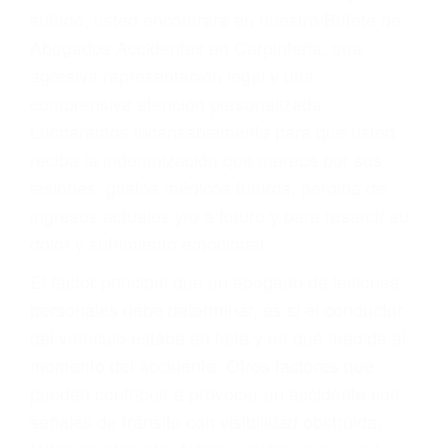
Accidentes por conductores ebrios o intoxicados (DUI
y DWI)
Accidentes peatonales, de motos y bicicletas
Accidentes de autobuses y trene
Accidentes de carretera
OBTENGA LA
INDEMNIZACIÓN QUE
MERECE POR SU
ACCIDENTE
Sin importar el tipo de accidente que haya
sufrido, usted encontrará en nuestro Bufete de
Abogados Accidentes en Carpinteria, una
agresiva representación legal y una
comprensiva atención personalizada.
Lucharemos incansablemente para que usted
reciba la indemnización que merece por sus
lesiones, gastos médicos futuros, pérdida de