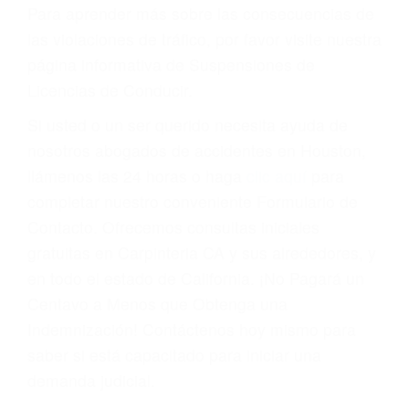
conducir o licencia.
Cada condena por una violación de tránsito
suma un punto en su licencia de conducir. Su
compañía de seguros incluso podría cancelar su
póliza, o incrementarla sustancialmente. No
corra el riesgo. Contacte a nuestro abogado en
violaciones de tránsito hoy mismo y obtenga un
servicio personalizado y una representación
legal de la más alta calidad.
Para aprender más sobre las consecuencias de
las violaciones de tráfico, por favor visite nuestra
página informativa de Suspensiones de
Licencias de Conducir.
Si usted o un ser querido necesita ayuda de
nosotros abogados de accidentes en Houston,