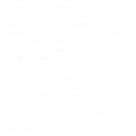
abogado describirá claramente sus opciones y
le proveerá con su mejor asesoría legal. Él tiene
más de 17 años de experiencia legal, los cuales
pondrá a su disposición. Con el soporte de su
experimentado equipo legal, él trabajará para
minimizar las posibles consecuencias negativas
de su violación a las leyes de tránsito.
En los años anteriores, las personas no
dudaban en pagar los tickets de tráfico que les
pusieran y así continuaban con su vida. Hoy, de
todos modos, los tickets de tránsito son más
que una ofensa. Aún un ticket por alta velocidad
puede tener serias consecuencias, incluyendo
multas, cargos, recargos, así como la
suspensión o revocación del privilegio de