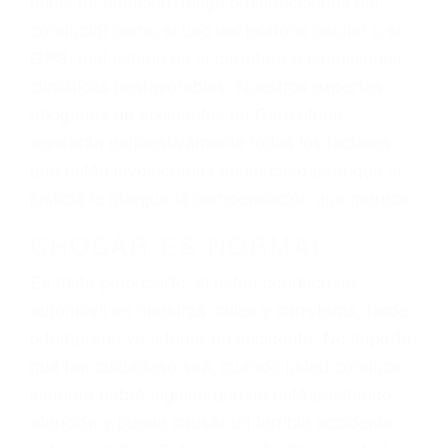
ingresos actuales y/o a futuro y para resarcir su
dolor y sufrimiento emocional.
El factor principal que un abogado de lesiones
personales debe determinar, es si el conductor
del vehículo estaba en falta y en qué medida al
momento del accidente. Otros factores que
pueden contribuir a provocar un accidente son
señales de tránsito con visibilidad obstruida,
faltas de atención, fatiga o distracciones del
conductor como el uso del teléfono celular o el
GPS, mal estado de la carretera o condiciones
climáticas desfavorables. Nuestros expertos
abogados de accidentes en Carpinteria,
revisarán exhaustivamente todos los factores
que están involucrados en su caso para que la