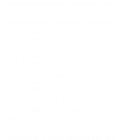
Exceso de velocidad
El no obedecer las señales de tráfico
Conducir de manera imprudente
Conducir bajo los efectos del alcohol
Reventón de llanta o neumático
OBTENGA AYUDA LEGAL
DE ABOGADOS
ACCIDENTES EN
CARPINTERIA CA
Nuestros reconocidos y expertos abogados de
lesiones personales en Carpinteria lucharán
hasta las últimas consecuencias para que usted
obtenga la indemnización que merece por:
Accidentes de vehículos y automóviles
Accidentes de camiones
Accidentes de motocicletas
Lesiones en barcos y aviones
Accidentes por resbalones y caídas