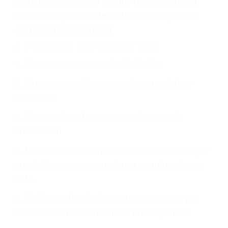
justicia le otorgue la compensación que merece.
CHOCAR ES NORMAL
Es triste pero cierto, si usted conduce un
automóvil en nuestras calles y carreteras, tarde
o temprano va a tener un accidente. No importa
qué tan cuidadoso sea, cuando usted conduce,
siempre habrá alguien que no está prestando
atención y puede causar un terrible accidente
automovilístico. Esto es muy factible si usted
conduce regularmente en una de las grandes
ciudades de Carpinteria.
6 PUNTOS IMPORTANTES
1. No es necesario que hable Ingles
2. No es necesario que sea documentado o