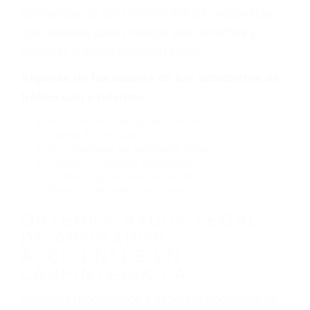
defectuoso. A veces el accidente es causado
por fallas en el diseño de seguridad de la
carretera, divisor, el hombro, la señalización de
barandas o pobres o la iluminación.
La causa exacta de un accidente de auto no
siempre es evidente. Si su lesión es el resultado
de un accidente de coche, accidente de camión,
accidente de autobús, accidente de motocicleta
o accidente SUV nuestra los abogados de
accidentes de auto encontrará las respuestas
que necesita para proteger sus derechos y
alcanzar la plena indemnización.
Algunas de las causas de los accidentes de
tráfico son evidentes:
Envío de mensajes de texto al conducir