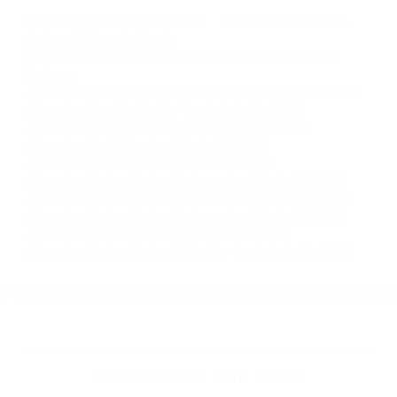
llámenos las 24 horas o haga
clic aquí
para
completar nuestro conveniente Formulario de
Contacto. Ofrecemos consultas iniciales
gratuitas en Carpinteria CA y sus alrededores, y
en todo el estado de California. ¡No Pagará un
Centavo a Menos que Obtenga una
Indemnización! Contáctenos hoy mismo para
saber si está capacitado para iniciar una
demanda judicial.
Choque De Vehiculos California
Causas De Accidentes
Automovilisticos California
Más abogados de automóviles en el condado de Santa
Barbara:
Abogados De Accidentes De Transito Carpinteria CA 93013
Abogados Para Accidentes Carpinteria CA 93013
Abogado Accidente De Auto Carpinteria CA 93013
Abogados De Trafico Carpinteria CA 93013
Abogados Accidentes Carpinteria CA 93013