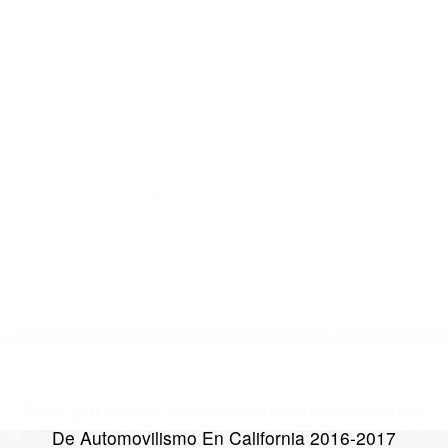
Abogados De Accidentes De Carro Carpinteria CA 93014
Abogados De Accidentes De Trafico Carpinteria CA 93013
Abogados De Accidentes De Carro Carpinteria CA 93013
Abogados De Acidentes Carpinteria CA 93013
Abogados De Accidentes De Trafico Carpinteria CA 93014
CATEGORIES
AND TAGS
Orange
Riverside
Ventura
Santa Barbara
Tulare
Kings
Kern
Fresno