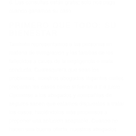
ciudadano
3. No importa si tiene un pase/licencia de
conducción
4. Usted tiene derecho de hacer un reclamo por
sus lesiones aunque no tenga seguro para su
auto.
5. Podemos atenderte en su propio casa, por
teléfono o en nuestra oficina en Carpinteria
6. Las consultas están gratis; solo nos paga
cuando ganamos su caso
PRIMERO QUE TODO: SU
BIENESTAR
También representamos a las personas en
materia de inmigración y las familias de los