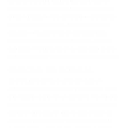
ingresos actuales y/o a futuro y para resarcir su
dolor y sufrimiento emocional.
El factor principal que un abogado de lesiones
personales debe determinar, es si el conductor
del vehículo estaba en falta y en qué medida al
momento del accidente. Otros factores que
pueden contribuir a provocar un accidente son
señales de tránsito con visibilidad obstruida,
faltas de atención, fatiga o distracciones del
conductor como el uso del teléfono celular o el
GPS, mal estado de la carretera o condiciones
climáticas desfavorables. Nuestros expertos
abogados de accidentes en Santa Barbara,
revisarán exhaustivamente todos los factores
que están involucrados en su caso para que la