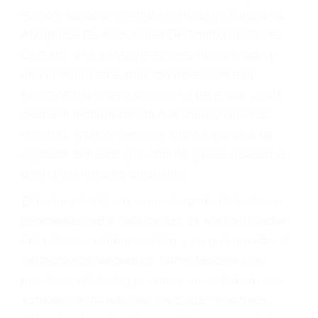
Accidentes por conductores ebrios o intoxicados (DUI
y DWI)
Accidentes peatonales, de motos y bicicletas
Accidentes de autobuses y trene
Accidentes de carretera
OBTENGA LA
INDEMNIZACIÓN QUE
MERECE POR SU
ACCIDENTE
Sin importar el tipo de accidente que haya
sufrido, usted encontrará en nuestro Bufete de
Abogados De Accidentes De Trafico en Santa
Barbara, una agresiva representación legal y
una comprensiva atención personalizada.
Lucharemos incansablemente para que usted
reciba la indemnización que merece por sus
lesiones, gastos médicos futuros, pérdida de