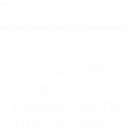
close
Toggl
naviga
(855) 403-8675 ABOGADOS
ACCIDENTES DE AUTOMOVILISMO EN
CALIFORNIA
WELCOME TO