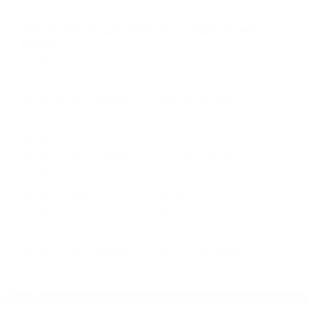
llámenos las 24 horas o haga
clic aquí
para
completar nuestro conveniente Formulario de
Contacto. Ofrecemos consultas iniciales
gratuitas en Santa Barbara CA y sus
alrededores, y en todo el estado de California.
¡No Pagará un Centavo a Menos que Obtenga
una Indemnización! Contáctenos hoy mismo
para saber si está capacitado para iniciar una
demanda judicial.
Accidentes En Carro
So�ar Con Atropello
Más abogados de automóviles en el condado de Santa
Barbara:
Abogados De Accidentes De Carro Santa Barbara CA 93121
Abogados De Accidentes De Trafico Santa Barbara CA
93130
Abogados De Accidentes De Trafico Santa Barbara CA
93103
Abogados Para Accidentes De Carro Santa Barbara CA