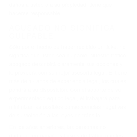
ebrios, choferes de camiones cansados o partes
defectuosas a la lista de posibilidades ¡y podrá
darse cuenta de que tan peligrosas pueden ser
nuestras carreteras! Cualquiera que sea la
causa del accidente, ¡nosotros podemos ayudar!
Cuando una persona se sienta detrás del
volante, nos debe a cada uno de nosotros la
obligación de manejar responsablemente. Si
otro conductor causa un accidente y le causa
daños a usted o a su propiedad, tiene que
hacerse responsable.
ACUSADO NO SIGNIFICA
CULPABLE
Sólo por el hecho de haber recibido un ticket no
significa que usted sea culpable. Nuestro trafico