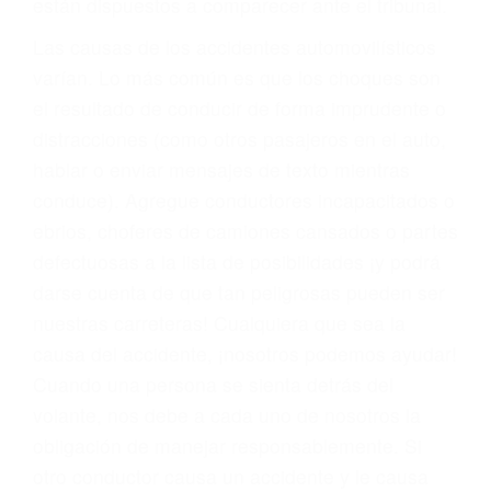
fallecidos a causa de la negligencia o mala
conducta. Cualesquiera que sean los
problemas, nuestros abogados litigantes civiles
preparan los casos como si fueran a ir a juicio.
Oponerse a los abogados y compañías de
seguros saben que estamos dispuestos a tratar
los casos, haciéndolos más propensos a
proponer una solución aceptable. Cuando no
hacen una buena oferta, nuestros abogados
están dispuestos a comparecer ante el tribunal.
Las causas de los accidentes automovilísticos
varían. Lo más común es que los choques son
el resultado de conducir de forma imprudente o
distracciones (como otros pasajeros en el auto,
hablar o enviar mensajes de texto mientras
conduce). Agregue conductores incapacitados o