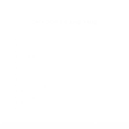
93103
Abogados De Accidentes De Carro Santa Barbara CA 93101
Abogados De Accidentes De Transito Santa Barbara CA
93130
Abogado Accidente De Auto Santa Barbara CA 93101
Abogados De Acidentes Santa Barbara CA 93107
Abogados De Accidentes De Transito Santa Barbara CA
93103
Abogados De Accidentes De Transito Santa Barbara CA
93107
CATEGORIES
AND TAGS
Orange
Riverside
Ventura