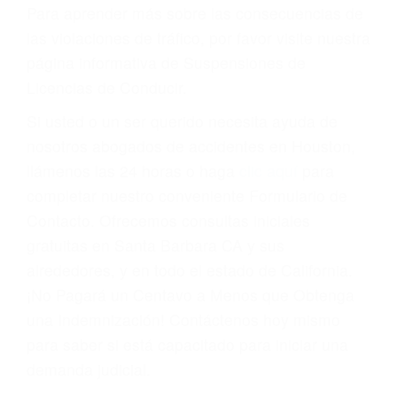
conducir o licencia.
Cada condena por una violación de tránsito
suma un punto en su licencia de conducir. Su
compañía de seguros incluso podría cancelar su
póliza, o incrementarla sustancialmente. No
corra el riesgo. Contacte a nuestro abogado en
violaciones de tránsito hoy mismo y obtenga un
servicio personalizado y una representación
legal de la más alta calidad.
Para aprender más sobre las consecuencias de
las violaciones de tráfico, por favor visite nuestra
página informativa de Suspensiones de
Licencias de Conducir.
Si usted o un ser querido necesita ayuda de
nosotros abogados de accidentes en Houston,