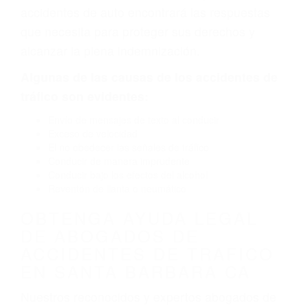
neumático defectuoso. A veces el accidente es
causado por fallas en el diseño de seguridad de
la carretera, divisor, el hombro, la señalización
de barandas o pobres o la iluminación.
La causa exacta de un accidente de auto no
siempre es evidente. Si su lesión es el resultado
de un accidente de coche, accidente de camión,
accidente de autobús, accidente de motocicleta
o accidente SUV nuestra los abogados de
accidentes de auto encontrará las respuestas
que necesita para proteger sus derechos y
alcanzar la plena indemnización.
Algunas de las causas de los accidentes de
tráfico son evidentes:
Envío de mensajes de texto al conducir