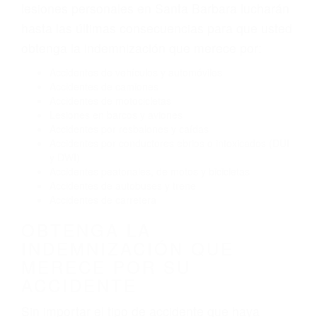
Exceso de velocidad
El no obedecer las señales de tráfico
Conducir de manera imprudente
Conducir bajo los efectos del alcohol
Reventón de llanta o neumático
OBTENGA AYUDA LEGAL
DE ABOGADOS DE
ACCIDENTES DE TRAFICO
EN SANTA BARBARA CA
Nuestros reconocidos y expertos abogados de
lesiones personales en Santa Barbara lucharán
hasta las últimas consecuencias para que usted
obtenga la indemnización que merece por:
Accidentes de vehículos y automóviles
Accidentes de camiones
Accidentes de motocicletas
Lesiones en barcos y aviones
Accidentes por resbalones y caídas