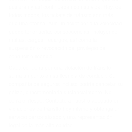
abogado describirá claramente sus opciones y
le proveerá con su mejor asesoría legal. Él tiene
más de 17 años de experiencia legal, los cuales
pondrá a su disposición. Con el soporte de su
experimentado equipo legal, él trabajará para
minimizar las posibles consecuencias negativas
de su violación a las leyes de tránsito.
En los años anteriores, las personas no
dudaban en pagar los tickets de tráfico que les
pusieran y así continuaban con su vida. Hoy, de
todos modos, los tickets de tránsito son más
que una ofensa. Aún un ticket por alta velocidad
puede tener serias consecuencias, incluyendo
multas, cargos, recargos, así como la
suspensión o revocación del privilegio de