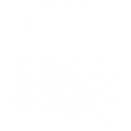
ciudadano
3. No importa si tiene un pase/licencia de
conducción
4. Usted tiene derecho de hacer un reclamo por
sus lesiones aunque no tenga seguro para su
auto.
5. Podemos atenderte en su propio casa, por
teléfono o en nuestra oficina en Santa Barbara
6. Las consultas están gratis; solo nos paga
cuando ganamos su caso
PRIMERO QUE TODO: SU
BIENESTAR
También representamos a las personas en
materia de inmigración y las familias de los