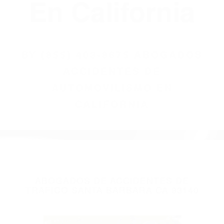
(855) 403-8675
Abogados
Accidentes De
Automovilismo
En California
BY
(855) 403-8675 ABOGADOS
ACCIDENTES DE
AUTOMOVILISMO EN