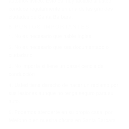
justicia le otorgue la compensación que merece.
CHOCAR ES NORMAL
Es triste pero cierto, si usted conduce un
automóvil en nuestras calles y carreteras, tarde
o temprano va a tener un accidente. No importa
qué tan cuidadoso sea, cuando usted conduce,
siempre habrá alguien que no está prestando
atención y puede causar un terrible accidente
automovilístico. Esto es muy factible si usted
conduce regularmente en una de las grandes
ciudades de Santa Barbara.
6 PUNTOS IMPORTANTES
1. No es necesario que hable Ingles
2. No es necesario que sea documentado o