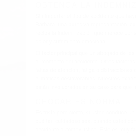
OBTENGA LA INDEMNI
Sin importar el tipo de accidente que ha
Barbara, una agresiva representación le
reciba la indemnización que merece por su
dolor y sufrimiento emocional.
El factor principal que un abogado de les
al momento del accidente. Otros factores 
faltas de atención, fatiga o distracciones
climáticas desfavorables. Nuestros expe
están involucrados en su caso para que l
CHOCAR ES NORMAL
Es triste pero cierto, si usted conduce u
qué tan cuidadoso sea, cuando usted con
accidente automovilístico. Esto es muy f