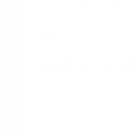
póliza, o incrementarla sustancialmente.
un servicio personalizado y una represent
Para aprender más sobre las consecuencia
Licencias de Conducir.
Si usted o un ser querido necesita ayud
completar nuestro conveniente Formulario
en todo el estado de California. ¡No Pa
está capacitado para iniciar una demanda 
So�ar Accidente Coche California
Accidente Auto
Más abogados de automóviles en el condado de Sa
Abogados De Accidentes De Transito Santa Barbar
Abogados Para Accidentes De Carro Santa Barbar
Abogados De Accidentes De Trafico Santa Barbara
Abogado Accidente De Auto Santa Barbara CA 931
Abogados Especialistas En Accidentes De Trafico 
Abogados Especialistas En Accidentes De Trafico
Abogados Accidentes Carpinteria CA 93014