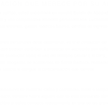
ZACIÓN QUE MERECE POR SU A
ya sufrido, usted encontrará en nuestro Bufete de Abog
gal y una comprensiva atención personalizada. Luchare
s lesiones, gastos médicos futuros, pérdida de ingresos 
iones personales debe determinar, es si el conductor de
que pueden contribuir a provocar un accidente son señale
 del conductor como el uso del teléfono celular o el GPS
rtos abogados de accidentes en Santa Barbara, revisará
a justicia le otorgue la compensación que merece.
n automóvil en nuestras calles y carreteras, tarde o temp
duce, siempre habrá alguien que no está prestando aten
actible si usted conduce regularmente en una de las gr