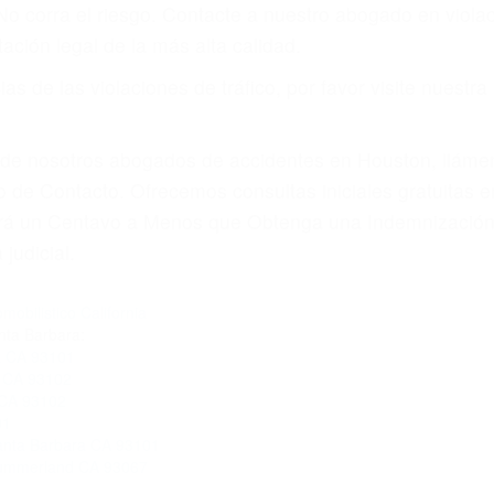
 No corra el riesgo. Contacte a nuestro abogado en viol
ación legal de la más alta calidad.
s de las violaciones de tráfico, por favor visite nuestr
a de nosotros abogados de accidentes en Houston, llám
 de Contacto. Ofrecemos consultas iniciales gratuitas 
gará un Centavo a Menos que Obtenga una Indemnización
judicial.
mobilistico California
nta Barbara:
a CA 93101
a CA 93102
 CA 93102
01
Santa Barbara CA 93101
 Summerland CA 93067