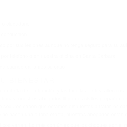
o o ciudadano
e conducción
amo por sus lesiones aunque no tenga seguro para su aut
por teléfono o en nuestra oficina en Santa Barbara
 paga cuando ganamos su caso
SU BIENESTAR
materia de inmigración y las familias de los fallecidos 
emas, nuestros abogados litigantes civiles preparan los 
 seguros saben que estamos dispuestos a tratar los ca
 no hacen una buena oferta, nuestros abogados están di
ticos varían. Lo más común es que los choques son el r