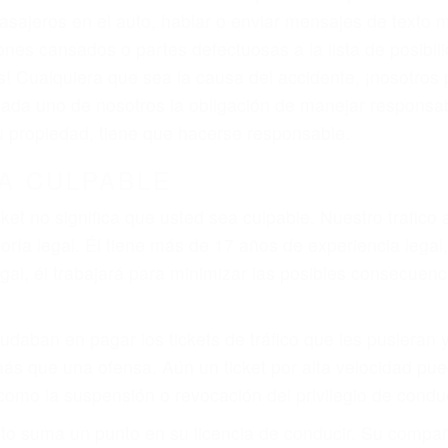
asajeros en el auto, hablar o enviar mensajes de texto
ones cansados o partes defectuosas a la lista de posibil
as! Cualquiera que sea la causa del accidente, ¡nosotr
 cada uno de nosotros la obligación de manejar responsa
u propiedad, tiene que hacerse responsable.
A CULPABLE
cket no significa que usted sea culpable. Nuestro trafic
ría legal. Él tiene más de 17 años de experiencia legal
al, él trabajará para minimizar las posibles consecuenci
udaban en pagar los tickets de tráfico que les pusieran 
 más que una ofensa. Aún un ticket por alta velocidad pu
como la suspensión o revocación del privilegio de conduci
to suma un punto en su licencia de conducir. Su compañ