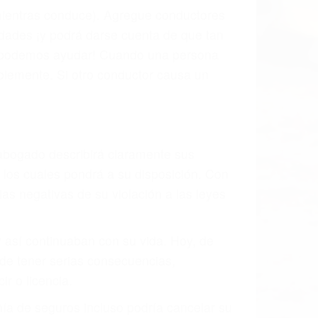
 mientras conduce). Agregue conductores
idades ¡y podrá darse cuenta de que tan
os podemos ayudar! Cuando una persona
blemente. Si otro conductor causa un
o abogado describirá claramente sus
, los cuales pondrá a su disposición. Con
as negativas de su violación a las leyes
y así continuaban con su vida. Hoy, de
ede tener serias consecuencias,
r o licencia.
ía de seguros incluso podría cancelar su