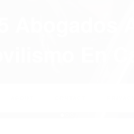
75 Abogados 
ilismo En Ca
ABOUT
CONTACT
PRIVAC