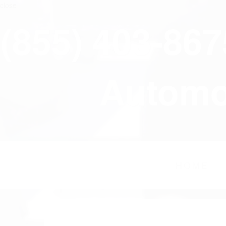
close
(855) 403-86
Automov
HOME