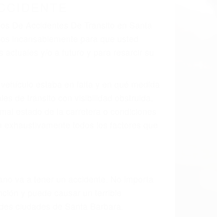
CCIDENTE
ados De Accidentes De Transito en Santa
mos incansablemente para que usted
actuales y/o a futuro y para resarcir su
l vehículo estaba en falta y en qué medida
s de tránsito con visibilidad obstruida,
, mal estado de la carretera o condiciones
n exhaustivamente todos los factores que
rano va a tener un accidente. No importa
ción y puede causar un terrible
andes ciudades de Santa Barbara.