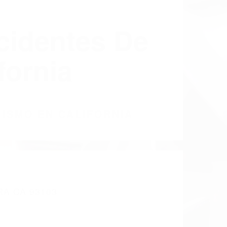
cidentes De
fornia
LISMO EN CALIFORNIA
A CA 93103