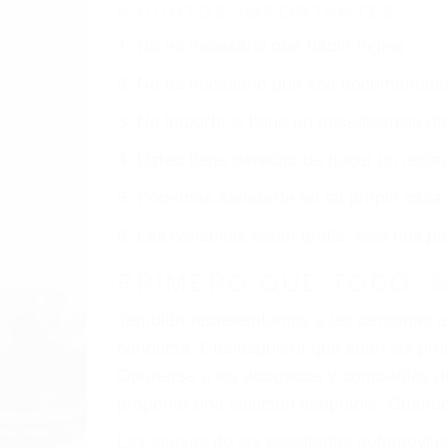
6 PUNTOS IMPORTANTES
1. No es necesario que hable Ingles
2. No es necesario que sea documentad
3. No importa si tiene un pase/licencia d
4. Usted tiene derecho de hacer un recl
5. Podemos atenderte en su propio casa, 
6. Las consultas están gratis; solo nos
PRIMERO QUE TODO: 
También representamos a las personas en 
conducta. Cualesquiera que sean los probl
Oponerse a los abogados y compañías de
proponer una solución aceptable. Cuando
Las causas de los accidentes automovilís