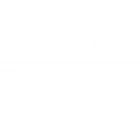
L DE ABOGADOS DE ACCIDENTE
s de lesiones personales en Santa Barbara lucharán ha
ce por:
dos (DUI y DWI)