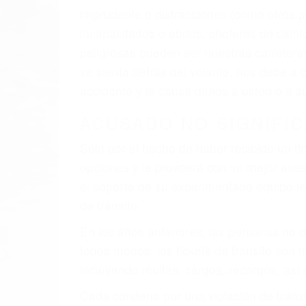
imprudente o distracciones (como otros p
incapacitados o ebrios, choferes de cami
peligrosas pueden ser nuestras carreter
se sienta detrás del volante, nos debe a
accidente y le causa daños a usted o a s
ACUSADO NO SIGNIFIC
Sólo por el hecho de haber recibido un ti
opciones y le proveerá con su mejor aseso
el soporte de su experimentado equipo leg
de tránsito.
En los años anteriores, las personas no d
todos modos, los tickets de tránsito son
incluyendo multas, cargos, recargos, así 
Cada condena por una violación de tránsi