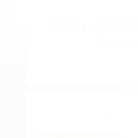
(855) 403-
Autom
BY
(855) 403-8675 
ABOGADOS 
Pare