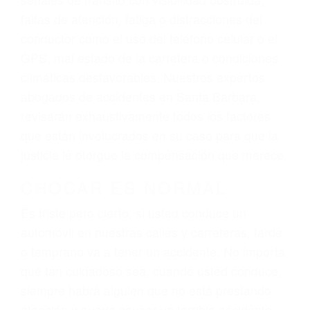
lesiones, gastos médicos futuros, pérdida de
ingresos actuales y/o a futuro y para resarcir su
dolor y sufrimiento emocional.
El factor principal que un abogado de lesiones
personales debe determinar, es si el conductor
del vehículo estaba en falta y en qué medida al
momento del accidente. Otros factores que
pueden contribuir a provocar un accidente son
señales de tránsito con visibilidad obstruida,
faltas de atención, fatiga o distracciones del
conductor como el uso del teléfono celular o el
GPS, mal estado de la carretera o condiciones
climáticas desfavorables. Nuestros expertos
abogados de accidentes en Santa Barbara,
revisarán exhaustivamente todos los factores