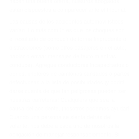
materia de inmigración y las familias de los
fallecidos a causa de la negligencia o mala
conducta. Cualesquiera que sean los
problemas, nuestros abogados litigantes civiles
preparan los casos como si fueran a ir a juicio.
Oponerse a los abogados y compañías de
seguros saben que estamos dispuestos a tratar
los casos, haciéndolos más propensos a
proponer una solución aceptable. Cuando no
hacen una buena oferta, nuestros abogados
están dispuestos a comparecer ante el tribunal.
Las causas de los accidentes automovilísticos
varían. Lo más común es que los choques son
el resultado de conducir de forma imprudente o
distracciones (como otros pasajeros en el auto,
hablar o enviar mensajes de texto mientras