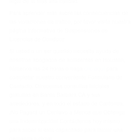
conducir o licencia.
Cada condena por una violación de tránsito
suma un punto en su licencia de conducir. Su
compañía de seguros incluso podría cancelar su
póliza, o incrementarla sustancialmente. No
corra el riesgo. Contacte a nuestro abogado en
violaciones de tránsito hoy mismo y obtenga un
servicio personalizado y una representación
legal de la más alta calidad.
Para aprender más sobre las consecuencias de
las violaciones de tráfico, por favor visite nuestra
página informativa de Suspensiones de
Licencias de Conducir.
Si usted o un ser querido necesita ayuda de