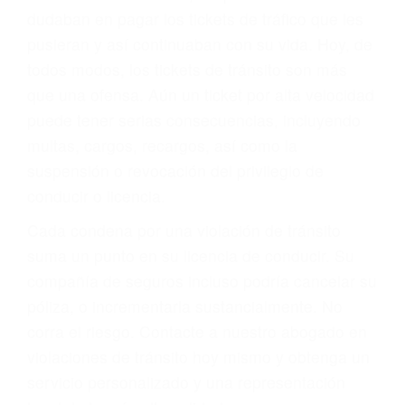
significa que usted sea culpable. Nuestro trafico
abogado describirá claramente sus opciones y
le proveerá con su mejor asesoría legal. Él tiene
más de 17 años de experiencia legal, los cuales
pondrá a su disposición. Con el soporte de su
experimentado equipo legal, él trabajará para
minimizar las posibles consecuencias negativas
de su violación a las leyes de tránsito.
En los años anteriores, las personas no
dudaban en pagar los tickets de tráfico que les
pusieran y así continuaban con su vida. Hoy, de
todos modos, los tickets de tránsito son más
que una ofensa. Aún un ticket por alta velocidad
puede tener serias consecuencias, incluyendo
multas, cargos, recargos, así como la
suspensión o revocación del privilegio de