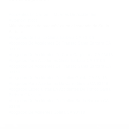
nosotros abogados de accidentes en Houston,
llámenos las 24 horas o haga
clic aquí
para
completar nuestro conveniente Formulario de
Contacto. Ofrecemos consultas iniciales
gratuitas en Santa Barbara CA y sus
alrededores, y en todo el estado de California.
¡No Pagará un Centavo a Menos que Obtenga
una Indemnización! Contáctenos hoy mismo
para saber si está capacitado para iniciar una
demanda judicial.
Accidentes En Carros
Muertes De Accidentes
Automovilisticos
Más abogados de automóviles en el condado de Santa
Barbara:
Abogados De Trafico Santa Barbara CA 93106
Abogados De Accidentes De Transito Santa Barbara CA
93109
Abogados De Accidentes De Carro Carpinteria CA 93013