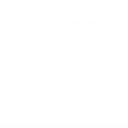
Abogados Para Accidentes Santa Barbara CA 93103
Abogados De Accidentes De Transito Santa Barbara CA
93140
Abogados De Accidentes De Trafico Goleta CA 93116
Abogados Para Accidentes De Carro Goleta CA 93116
Abogados Especialistas En Accidentes De Trafico Santa
Barbara CA 93130
Abogados De Accidentes De Trafico Santa Barbara CA
93108
Abogados De Acidentes Goleta CA 93118
CATEGORIES
AND TAGS
Orange
Riverside
Ventura