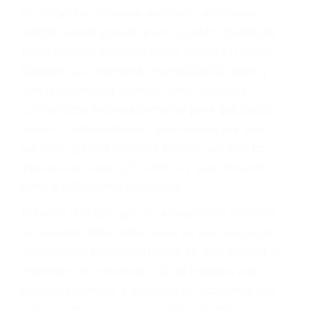
Accidentes por resbalones y caídas
Accidentes por conductores ebrios o intoxicados (DUI
y DWI)
Accidentes peatonales, de motos y bicicletas
Accidentes de autobuses y trene
Accidentes de carretera
OBTENGA LA
INDEMNIZACIÓN QUE
MERECE POR SU
ACCIDENTE
Sin importar el tipo de accidente que haya
sufrido, usted encontrará en nuestro Bufete de
Abogados De Accidentes De Trafico en Santa
Barbara, una agresiva representación legal y
una comprensiva atención personalizada.
Lucharemos incansablemente para que usted
reciba la indemnización que merece por sus