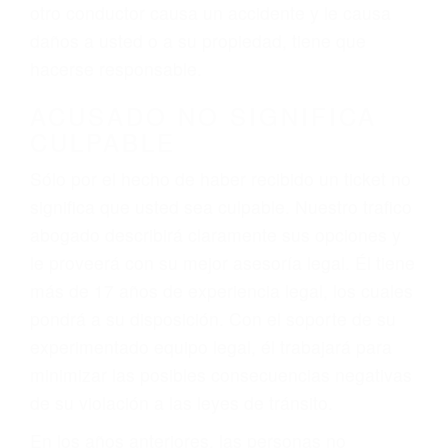
conduce). Agregue conductores incapacitados o
ebrios, choferes de camiones cansados o partes
defectuosas a la lista de posibilidades ¡y podrá
darse cuenta de que tan peligrosas pueden ser
nuestras carreteras! Cualquiera que sea la
causa del accidente, ¡nosotros podemos ayudar!
Cuando una persona se sienta detrás del
volante, nos debe a cada uno de nosotros la
obligación de manejar responsablemente. Si
otro conductor causa un accidente y le causa
daños a usted o a su propiedad, tiene que
hacerse responsable.
ACUSADO NO SIGNIFICA
CULPABLE
Sólo por el hecho de haber recibido un ticket no