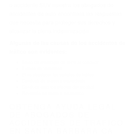
fabricación o un defecto parte tal como un
neumático defectuoso. A veces el accidente es
causado por fallas en el diseño de seguridad de
la carretera, divisor, el hombro, la señalización
de barandas o pobres o la iluminación.
La causa exacta de un accidente de auto no
siempre es evidente. Si su lesión es el resultado
de un accidente de coche, accidente de camión,
accidente de autobús, accidente de motocicleta
o accidente SUV nuestra los abogados de
accidentes de auto encontrará las respuestas
que necesita para proteger sus derechos y
alcanzar la plena indemnización.
Algunas de las causas de los accidentes de
tráfico son evidentes: