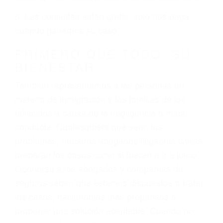
ciudadano
3. No importa si tiene un pase/licencia de
conducción
4. Usted tiene derecho de hacer un reclamo por
sus lesiones aunque no tenga seguro para su
auto.
5. Podemos atenderte en su propio casa, por
teléfono o en nuestra oficina en Santa Barbara
6. Las consultas están gratis; solo nos paga
cuando ganamos su caso
PRIMERO QUE TODO: SU
BIENESTAR
También representamos a las personas en