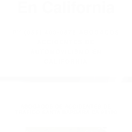
(855) 403-8675
Abogados
Accidentes De
Automovilismo
En California
BY
(855) 403-8675 ABOGADOS
ACCIDENTES DE
AUTOMOVILISMO EN