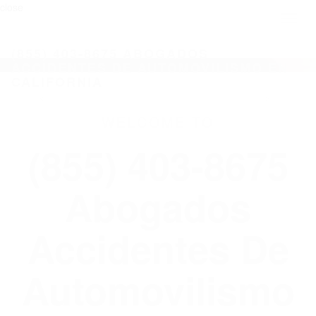
close
Toggl
naviga
(855) 403-8675 ABOGADOS
ACCIDENTES DE AUTOMOVILISMO EN
CALIFORNIA
WELCOME TO