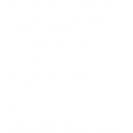
que están involucrados en su caso para que la
justicia le otorgue la compensación que merece.
CHOCAR ES NORMAL
Es triste pero cierto, si usted conduce un
automóvil en nuestras calles y carreteras, tarde
o temprano va a tener un accidente. No importa
qué tan cuidadoso sea, cuando usted conduce,
siempre habrá alguien que no está prestando
atención y puede causar un terrible accidente
automovilístico. Esto es muy factible si usted
conduce regularmente en una de las grandes
ciudades de Santa Barbara.
6 PUNTOS IMPORTANTES
1. No es necesario que hable Ingles
2. No es necesario que sea documentado o