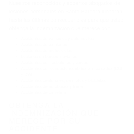
Envío de mensajes de texto al conducir
Exceso de velocidad
El no obedecer las señales de tráfico
Conducir de manera imprudente
Conducir bajo los efectos del alcohol
Reventón de llanta o neumático
OBTENGA AYUDA LEGAL
DE ABOGADOS DE
ACCIDENTES DE TRAFICO
EN SANTA BARBARA CA
Nuestros reconocidos y expertos abogados de
lesiones personales en Santa Barbara lucharán
hasta las últimas consecuencias para que usted
obtenga la indemnización que merece por:
Accidentes de vehículos y automóviles
Accidentes de camiones
Accidentes de motocicletas
Lesiones en barcos y aviones