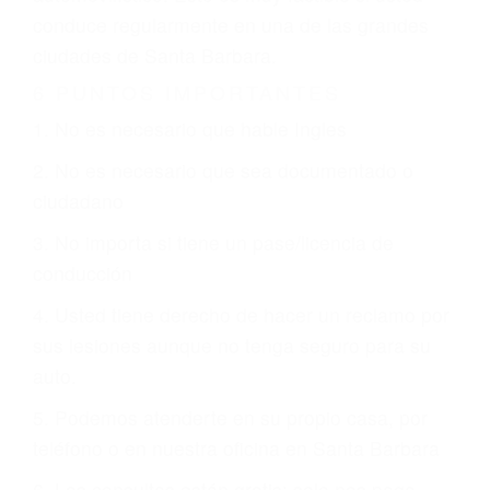
justicia le otorgue la compensación que merece.
CHOCAR ES NORMAL
Es triste pero cierto, si usted conduce un
automóvil en nuestras calles y carreteras, tarde
o temprano va a tener un accidente. No importa
qué tan cuidadoso sea, cuando usted conduce,
siempre habrá alguien que no está prestando
atención y puede causar un terrible accidente
automovilístico. Esto es muy factible si usted
conduce regularmente en una de las grandes
ciudades de Santa Barbara.
6 PUNTOS IMPORTANTES
1. No es necesario que hable Ingles
2. No es necesario que sea documentado o
ciudadano