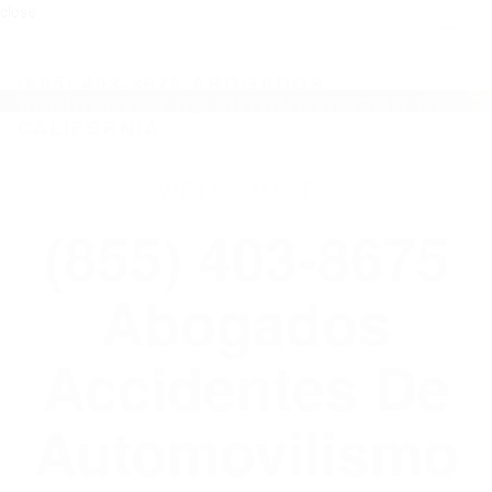
close
Toggl
naviga
(855) 403-8675 ABOGADOS
ACCIDENTES DE AUTOMOVILISMO EN
CALIFORNIA
WELCOME TO