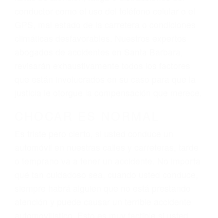
ingresos actuales y/o a futuro y para resarcir su
dolor y sufrimiento emocional.
El factor principal que un abogado de lesiones
personales debe determinar, es si el conductor
del vehículo estaba en falta y en qué medida al
momento del accidente. Otros factores que
pueden contribuir a provocar un accidente son
señales de tránsito con visibilidad obstruida,
faltas de atención, fatiga o distracciones del
conductor como el uso del teléfono celular o el
GPS, mal estado de la carretera o condiciones
climáticas desfavorables. Nuestros expertos
abogados de accidentes en Santa Barbara,
revisarán exhaustivamente todos los factores
que están involucrados en su caso para que la