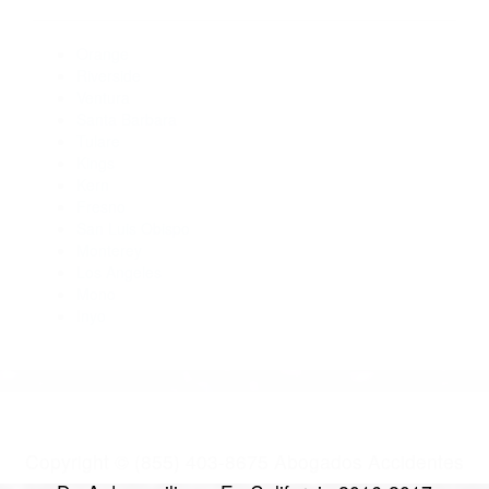
Abogados De Accidentes De Carro Santa Barbara CA 93102
Abogados De Accidentes De Carro Summerland CA 93067
Abogados De Trafico Santa Barbara CA 93107
Abogado Accidente De Auto Carpinteria CA 93013
Abogado Accidente De Auto Santa Barbara CA 93101
Abogado Accidente De Auto Santa Barbara CA 93108
CATEGORIES
AND TAGS
Orange
Riverside
Ventura
Santa Barbara
Tulare
Kings
Kern
Fresno