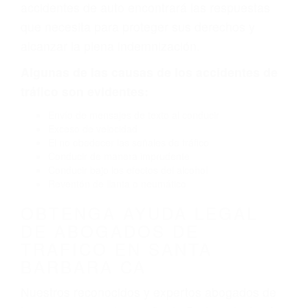
neumático defectuoso. A veces el accidente es
causado por fallas en el diseño de seguridad de
la carretera, divisor, el hombro, la señalización
de barandas o pobres o la iluminación.
La causa exacta de un accidente de auto no
siempre es evidente. Si su lesión es el resultado
de un accidente de coche, accidente de camión,
accidente de autobús, accidente de motocicleta
o accidente SUV nuestra los abogados de
accidentes de auto encontrará las respuestas
que necesita para proteger sus derechos y
alcanzar la plena indemnización.
Algunas de las causas de los accidentes de
tráfico son evidentes:
Envío de mensajes de texto al conducir
Exceso de velocidad