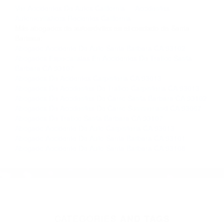
completar nuestro conveniente Formulario de
Contacto. Ofrecemos consultas iniciales
gratuitas en Santa Barbara CA y sus
alrededores, y en todo el estado de California.
¡No Pagará un Centavo a Menos que Obtenga
una Indemnización! Contáctenos hoy mismo
para saber si está capacitado para iniciar una
demanda judicial.
Ver Accidentes De Autos California
Accidentes
Automovilisticos Recientes California
Más abogados de automóviles en el condado de Santa
Barbara:
Abogado Accidente De Auto Santa Barbara CA 93102
Abogados Especialistas En Accidentes De Trafico Santa
Barbara CA 93107
Abogados De Acidentes Carpinteria CA 93013
Abogados De Accidentes De Trafico Carpinteria CA 93013