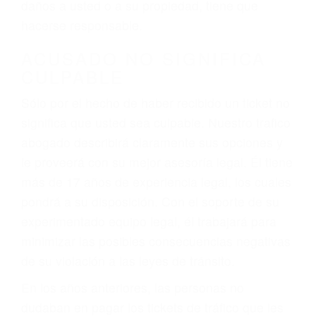
ebrios, choferes de camiones cansados o partes
defectuosas a la lista de posibilidades ¡y podrá
darse cuenta de que tan peligrosas pueden ser
nuestras carreteras! Cualquiera que sea la
causa del accidente, ¡nosotros podemos ayudar!
Cuando una persona se sienta detrás del
volante, nos debe a cada uno de nosotros la
obligación de manejar responsablemente. Si
otro conductor causa un accidente y le causa
daños a usted o a su propiedad, tiene que
hacerse responsable.
ACUSADO NO SIGNIFICA
CULPABLE
Sólo por el hecho de haber recibido un ticket no
significa que usted sea culpable. Nuestro trafico