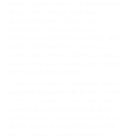
Accidentes por conductores ebrios o intoxicados (DUI
y DWI)
Accidentes peatonales, de motos y bicicletas
Accidentes de autobuses y trene
Accidentes de carretera
OBTENGA LA
INDEMNIZACIÓN QUE
MERECE POR SU
ACCIDENTE
Sin importar el tipo de accidente que haya
sufrido, usted encontrará en nuestro Bufete de
Abogados De Trafico en Santa Barbara, una
agresiva representación legal y una
comprensiva atención personalizada.
Lucharemos incansablemente para que usted
reciba la indemnización que merece por sus
lesiones, gastos médicos futuros, pérdida de