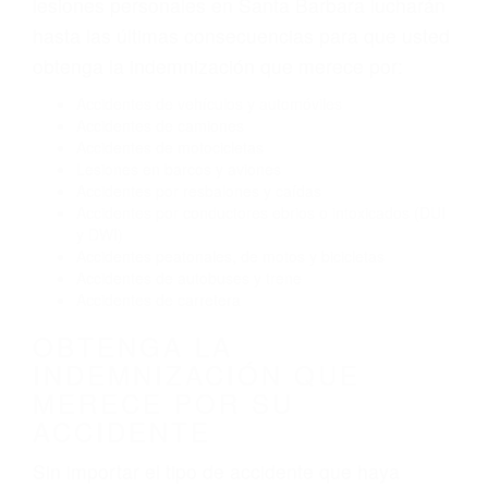
El no obedecer las señales de tráfico
Conducir de manera imprudente
Conducir bajo los efectos del alcohol
Reventón de llanta o neumático
OBTENGA AYUDA LEGAL
DE ABOGADOS DE
TRAFICO EN SANTA
BARBARA CA
Nuestros reconocidos y expertos abogados de
lesiones personales en Santa Barbara lucharán
hasta las últimas consecuencias para que usted
obtenga la indemnización que merece por:
Accidentes de vehículos y automóviles
Accidentes de camiones
Accidentes de motocicletas
Lesiones en barcos y aviones
Accidentes por resbalones y caídas