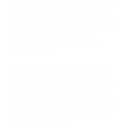
abogado describirá claramente sus opciones y
le proveerá con su mejor asesoría legal. Él tiene
más de 17 años de experiencia legal, los cuales
pondrá a su disposición. Con el soporte de su
experimentado equipo legal, él trabajará para
minimizar las posibles consecuencias negativas
de su violación a las leyes de tránsito.
En los años anteriores, las personas no
dudaban en pagar los tickets de tráfico que les
pusieran y así continuaban con su vida. Hoy, de
todos modos, los tickets de tránsito son más
que una ofensa. Aún un ticket por alta velocidad
puede tener serias consecuencias, incluyendo
multas, cargos, recargos, así como la
suspensión o revocación del privilegio de
conducir o licencia.