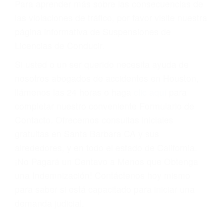
Cada condena por una violación de tránsito
suma un punto en su licencia de conducir. Su
compañía de seguros incluso podría cancelar su
póliza, o incrementarla sustancialmente. No
corra el riesgo. Contacte a nuestro abogado en
violaciones de tránsito hoy mismo y obtenga un
servicio personalizado y una representación
legal de la más alta calidad.
Para aprender más sobre las consecuencias de
las violaciones de tráfico, por favor visite nuestra
página informativa de Suspensiones de
Licencias de Conducir.
Si usted o un ser querido necesita ayuda de
nosotros abogados de accidentes en Houston,
llámenos las 24 horas o haga
clic aquí
para