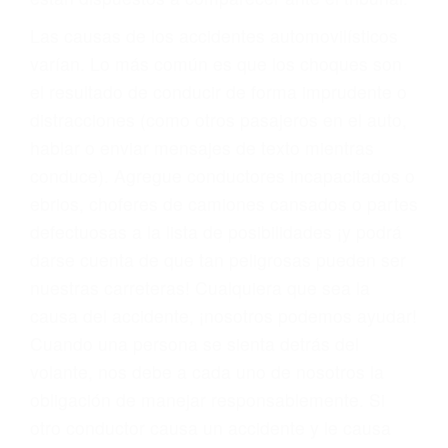
fallecidos a causa de la negligencia o mala
conducta. Cualesquiera que sean los
problemas, nuestros abogados litigantes civiles
preparan los casos como si fueran a ir a juicio.
Oponerse a los abogados y compañías de
seguros saben que estamos dispuestos a tratar
los casos, haciéndolos más propensos a
proponer una solución aceptable. Cuando no
hacen una buena oferta, nuestros abogados
están dispuestos a comparecer ante el tribunal.
Las causas de los accidentes automovilísticos
varían. Lo más común es que los choques son
el resultado de conducir de forma imprudente o
distracciones (como otros pasajeros en el auto,
hablar o enviar mensajes de texto mientras
conduce). Agregue conductores incapacitados o