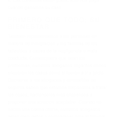
3. No importa si tiene un pase/licencia de
conducción
4. Usted tiene derecho de hacer un reclamo por
sus lesiones aunque no tenga seguro para su
auto.
5. Podemos atenderte en su propio casa, por
teléfono o en nuestra oficina en Santa Barbara
6. Las consultas están gratis; solo nos paga
cuando ganamos su caso
PRIMERO QUE TODO: SU
BIENESTAR
También representamos a las personas en
materia de inmigración y las familias de los