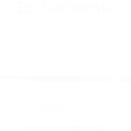
(855) 403-8675
Abogados
Accidentes De
Automovilismo
En California
BY
(855) 403-8675 ABOGADOS
ACCIDENTES DE
AUTOMOVILISMO EN