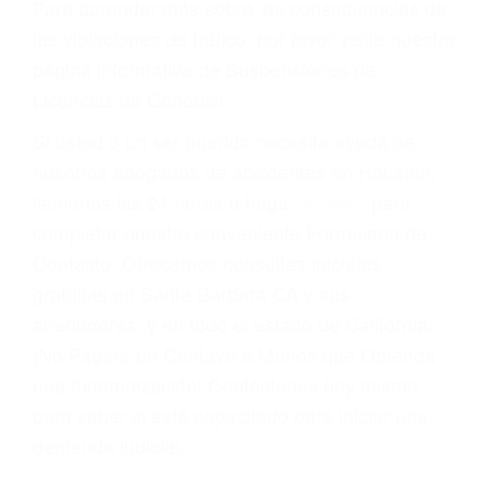
Cada condena por una violación de tránsito
suma un punto en su licencia de conducir. Su
compañía de seguros incluso podría cancelar su
póliza, o incrementarla sustancialmente. No
corra el riesgo. Contacte a nuestro abogado en
violaciones de tránsito hoy mismo y obtenga un
servicio personalizado y una representación
legal de la más alta calidad.
Para aprender más sobre las consecuencias de
las violaciones de tráfico, por favor visite nuestra
página informativa de Suspensiones de
Licencias de Conducir.
Si usted o un ser querido necesita ayuda de
nosotros abogados de accidentes en Houston,
llámenos las 24 horas o haga
clic aquí
para