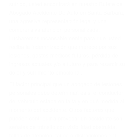
Accidentes por conductores ebrios o intoxicados (DUI
y DWI)
Accidentes peatonales, de motos y bicicletas
Accidentes de autobuses y trene
Accidentes de carretera
OBTENGA LA
INDEMNIZACIÓN QUE
MERECE POR SU
ACCIDENTE
Sin importar el tipo de accidente que haya
sufrido, usted encontrará en nuestro Bufete de
Abogado Accidente De Auto en Santa Barbara,
una agresiva representación legal y una
comprensiva atención personalizada.
Lucharemos incansablemente para que usted
reciba la indemnización que merece por sus
lesiones, gastos médicos futuros, pérdida de