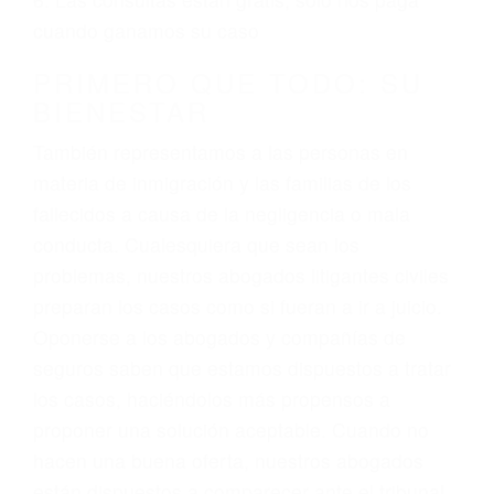
3. No importa si tiene un pase/licencia de
conducción
4. Usted tiene derecho de hacer un reclamo por
sus lesiones aunque no tenga seguro para su
auto.
5. Podemos atenderte en su propio casa, por
teléfono o en nuestra oficina en Santa Barbara
6. Las consultas están gratis; solo nos paga
cuando ganamos su caso
PRIMERO QUE TODO: SU
BIENESTAR
También representamos a las personas en
materia de inmigración y las familias de los