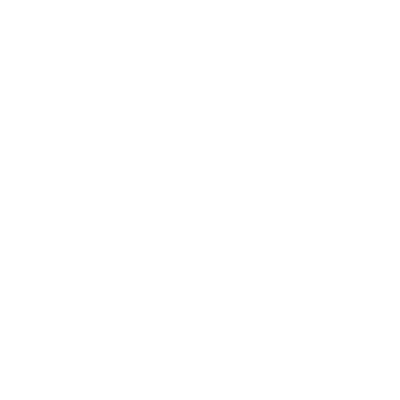
completar nuestro conveniente Formulario de
Contacto. Ofrecemos consultas iniciales
gratuitas en Santa Barbara CA y sus
alrededores, y en todo el estado de California.
¡No Pagará un Centavo a Menos que Obtenga
una Indemnización! Contáctenos hoy mismo
para saber si está capacitado para iniciar una
demanda judicial.
Accidentes Automovilisticos Recientes California
Principales Accidentes California
Más abogados de automóviles en el condado de Santa
Barbara:
Abogados Accidentes Santa Barbara CA 93109
Abogados Para Accidentes De Carro Carpinteria CA 93013
Abogados De Accidentes De Transito Santa Barbara CA
93106
Abogados Para Accidentes Summerland CA 93067