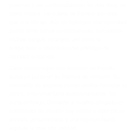
abogado describirá claramente sus opciones y
le proveerá con su mejor asesoría legal. Él tiene
más de 17 años de experiencia legal, los cuales
pondrá a su disposición. Con el soporte de su
experimentado equipo legal, él trabajará para
minimizar las posibles consecuencias negativas
de su violación a las leyes de tránsito.
En los años anteriores, las personas no
dudaban en pagar los tickets de tráfico que les
pusieran y así continuaban con su vida. Hoy, de
todos modos, los tickets de tránsito son más
que una ofensa. Aún un ticket por alta velocidad
puede tener serias consecuencias, incluyendo
multas, cargos, recargos, así como la
suspensión o revocación del privilegio de
conducir o licencia.