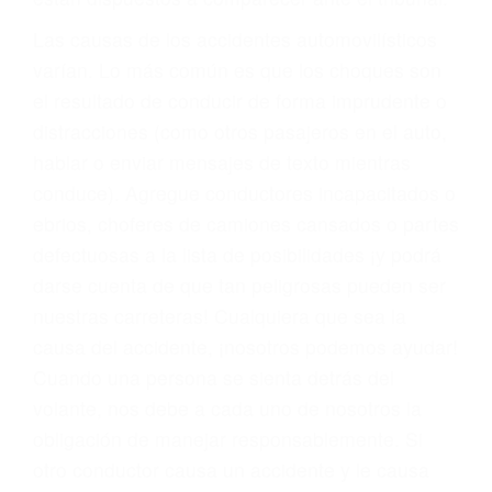
fallecidos a causa de la negligencia o mala
conducta. Cualesquiera que sean los
problemas, nuestros abogados litigantes civiles
preparan los casos como si fueran a ir a juicio.
Oponerse a los abogados y compañías de
seguros saben que estamos dispuestos a tratar
los casos, haciéndolos más propensos a
proponer una solución aceptable. Cuando no
hacen una buena oferta, nuestros abogados
están dispuestos a comparecer ante el tribunal.
Las causas de los accidentes automovilísticos
varían. Lo más común es que los choques son
el resultado de conducir de forma imprudente o
distracciones (como otros pasajeros en el auto,
hablar o enviar mensajes de texto mientras
conduce). Agregue conductores incapacitados o