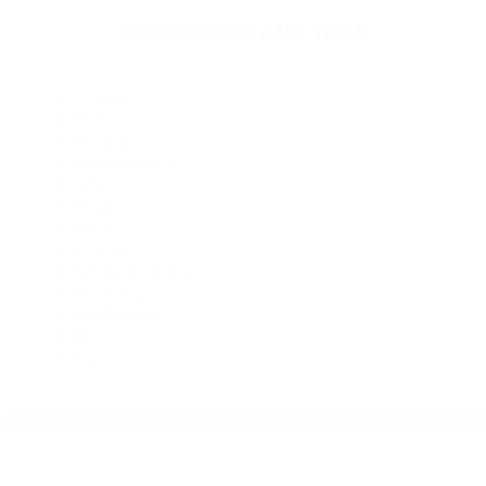
Abogados Accidentes Santa Barbara CA 93106
Abogados Para Accidentes Carpinteria CA 93013
Abogados Para Accidentes Santa Barbara CA 93107
Abogados Para Accidentes De Carro Santa Barbara CA
93109
Abogados Para Accidentes De Carro Santa Barbara CA
93101
Abogados De Accidentes De Trafico Carpinteria CA 93013
CATEGORIES
AND TAGS
Orange
Riverside
Ventura
Santa Barbara
Tulare
Kings