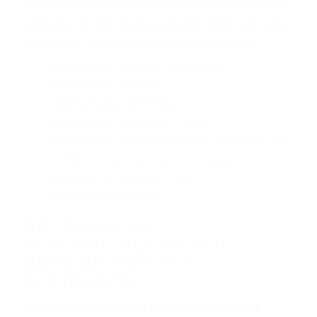
El no obedecer las señales de tráfico
Conducir de manera imprudente
Conducir bajo los efectos del alcohol
Reventón de llanta o neumático
OBTENGA AYUDA LEGAL
DE ABOGADO ACCIDENTE
DE AUTO EN SANTA
BARBARA CA
Nuestros reconocidos y expertos abogados de
lesiones personales en Santa Barbara lucharán
hasta las últimas consecuencias para que usted
obtenga la indemnización que merece por:
Accidentes de vehículos y automóviles
Accidentes de camiones
Accidentes de motocicletas
Lesiones en barcos y aviones
Accidentes por resbalones y caídas