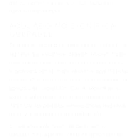
ebrios, choferes de camiones cansados o partes
defectuosas a la lista de posibilidades ¡y podrá
darse cuenta de que tan peligrosas pueden ser
nuestras carreteras! Cualquiera que sea la
causa del accidente, ¡nosotros podemos ayudar!
Cuando una persona se sienta detrás del
volante, nos debe a cada uno de nosotros la
obligación de manejar responsablemente. Si
otro conductor causa un accidente y le causa
daños a usted o a su propiedad, tiene que
hacerse responsable.
ACUSADO NO SIGNIFICA
CULPABLE
Sólo por el hecho de haber recibido un ticket no
significa que usted sea culpable. Nuestro trafico