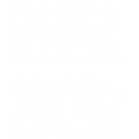
ingresos actuales y/o a futuro y para resarcir su
dolor y sufrimiento emocional.
El factor principal que un abogado de lesiones
personales debe determinar, es si el conductor
del vehículo estaba en falta y en qué medida al
momento del accidente. Otros factores que
pueden contribuir a provocar un accidente son
señales de tránsito con visibilidad obstruida,
faltas de atención, fatiga o distracciones del
conductor como el uso del teléfono celular o el
GPS, mal estado de la carretera o condiciones
climáticas desfavorables. Nuestros expertos
abogados de accidentes en Santa Barbara,
revisarán exhaustivamente todos los factores
que están involucrados en su caso para que la