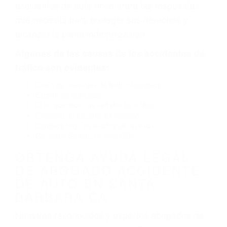
neumático defectuoso. A veces el accidente es
causado por fallas en el diseño de seguridad de
la carretera, divisor, el hombro, la señalización
de barandas o pobres o la iluminación.
La causa exacta de un accidente de auto no
siempre es evidente. Si su lesión es el resultado
de un accidente de coche, accidente de camión,
accidente de autobús, accidente de motocicleta
o accidente SUV nuestra los abogados de
accidentes de auto encontrará las respuestas
que necesita para proteger sus derechos y
alcanzar la plena indemnización.
Algunas de las causas de los accidentes de
tráfico son evidentes:
Envío de mensajes de texto al conducir
Exceso de velocidad