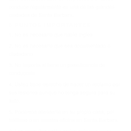
justicia le otorgue la compensación que merece.
CHOCAR ES NORMAL
Es triste pero cierto, si usted conduce un
automóvil en nuestras calles y carreteras, tarde
o temprano va a tener un accidente. No importa
qué tan cuidadoso sea, cuando usted conduce,
siempre habrá alguien que no está prestando
atención y puede causar un terrible accidente
automovilístico. Esto es muy factible si usted
conduce regularmente en una de las grandes
ciudades de Santa Barbara.
6 PUNTOS IMPORTANTES
1. No es necesario que hable Ingles
2. No es necesario que sea documentado o
ciudadano