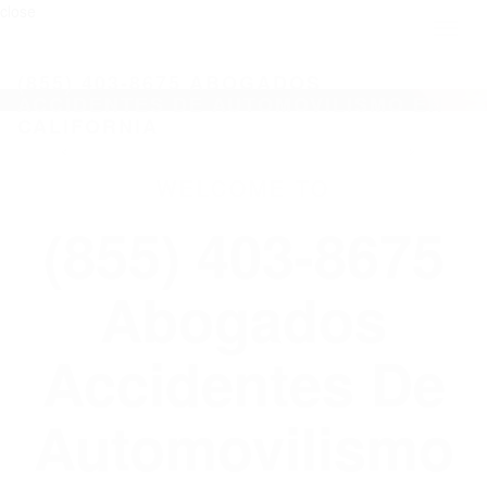
close
Toggl
naviga
(855) 403-8675 ABOGADOS
ACCIDENTES DE AUTOMOVILISMO EN
CALIFORNIA
WELCOME TO