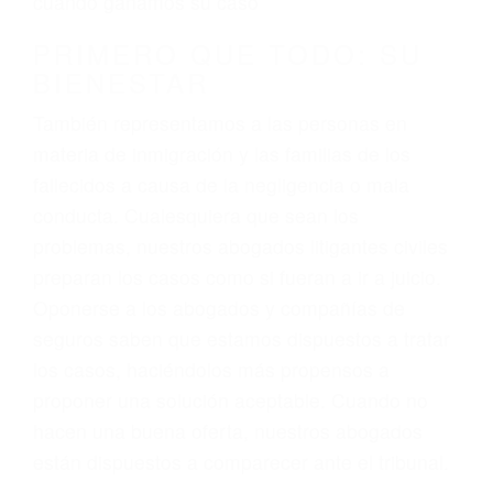
3. No importa si tiene un pase/licencia de
conducción
4. Usted tiene derecho de hacer un reclamo por
sus lesiones aunque no tenga seguro para su
auto.
5. Podemos atenderte en su propio casa, por
teléfono o en nuestra oficina en Santa Maria
6. Las consultas están gratis; solo nos paga
cuando ganamos su caso
PRIMERO QUE TODO: SU
BIENESTAR
También representamos a las personas en
materia de inmigración y las familias de los
fallecidos a causa de la negligencia o mala