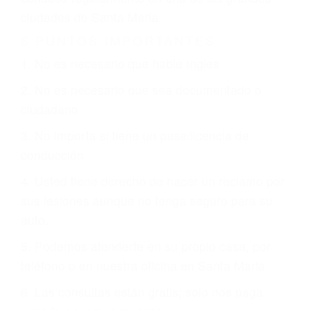
CHOCAR ES NORMAL
Es triste pero cierto, si usted conduce un
automóvil en nuestras calles y carreteras, tarde
o temprano va a tener un accidente. No importa
qué tan cuidadoso sea, cuando usted conduce,
siempre habrá alguien que no está prestando
atención y puede causar un terrible accidente
automovilístico. Esto es muy factible si usted
conduce regularmente en una de las grandes
ciudades de Santa Maria.
6 PUNTOS IMPORTANTES
1. No es necesario que hable Ingles
2. No es necesario que sea documentado o
ciudadano