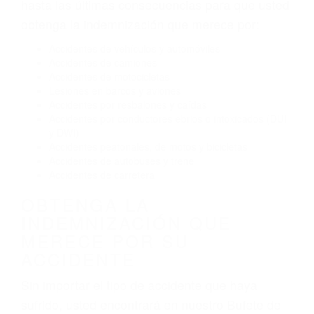
Conducir de manera imprudente
Conducir bajo los efectos del alcohol
Reventón de llanta o neumático
OBTENGA AYUDA LEGAL
DE ABOGADOS DE
TRAFICO EN SANTA MARIA
CA
Nuestros reconocidos y expertos abogados de
lesiones personales en Santa Maria lucharán
hasta las últimas consecuencias para que usted
obtenga la indemnización que merece por:
Accidentes de vehículos y automóviles
Accidentes de camiones
Accidentes de motocicletas
Lesiones en barcos y aviones
Accidentes por resbalones y caídas
Accidentes por conductores ebrios o intoxicados (DUI