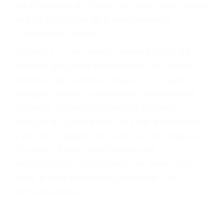
Cada condena por una violación de tránsito
suma un punto en su licencia de conducir. Su
compañía de seguros incluso podría cancelar su
póliza, o incrementarla sustancialmente. No
corra el riesgo. Contacte a nuestro abogado en
violaciones de tránsito hoy mismo y obtenga un
servicio personalizado y una representación
legal de la más alta calidad.
Para aprender más sobre las consecuencias de
las violaciones de tráfico, por favor visite nuestra
página informativa de Suspensiones de
Licencias de Conducir.
Si usted o un ser querido necesita ayuda de
nosotros abogados de accidentes en Houston,
llámenos las 24 horas o haga
clic aquí
para
completar nuestro conveniente Formulario de