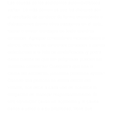
conducta. Cualesquiera que sean los
problemas, nuestros abogados litigantes civiles
preparan los casos como si fueran a ir a juicio.
Oponerse a los abogados y compañías de
seguros saben que estamos dispuestos a tratar
los casos, haciéndolos más propensos a
proponer una solución aceptable. Cuando no
hacen una buena oferta, nuestros abogados
están dispuestos a comparecer ante el tribunal.
Las causas de los accidentes automovilísticos
varían. Lo más común es que los choques son
el resultado de conducir de forma imprudente o
distracciones (como otros pasajeros en el auto,
hablar o enviar mensajes de texto mientras
conduce). Agregue conductores incapacitados o
ebrios, choferes de camiones cansados o partes