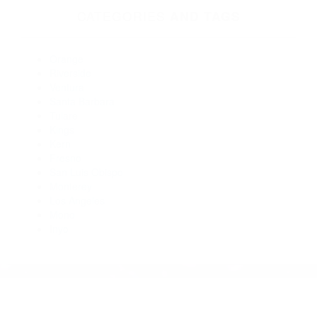
Abogados Especialistas En Accidentes De Trafico Santa
Barbara CA 93108
Abogados Para Accidentes Santa Barbara CA 93130
Abogados De Accidentes De Trafico Goleta CA 93199
Abogado Accidente De Auto Los Alamos CA 93440
Abogados De Accidentes De Carro Lompoc CA 93437
Abogados De Accidentes De Transito Santa Barbara CA
93101
CATEGORIES
AND TAGS
Orange
Riverside
Ventura
Santa Barbara
Tulare
Kings