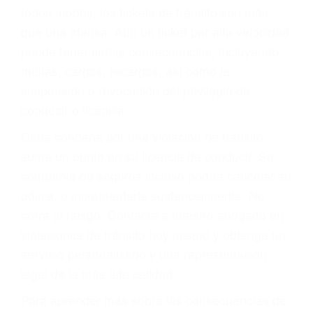
le proveerá con su mejor asesoría legal. Él tiene
más de 17 años de experiencia legal, los cuales
pondrá a su disposición. Con el soporte de su
experimentado equipo legal, él trabajará para
minimizar las posibles consecuencias negativas
de su violación a las leyes de tránsito.
En los años anteriores, las personas no
dudaban en pagar los tickets de tráfico que les
pusieran y así continuaban con su vida. Hoy, de
todos modos, los tickets de tránsito son más
que una ofensa. Aún un ticket por alta velocidad
puede tener serias consecuencias, incluyendo
multas, cargos, recargos, así como la
suspensión o revocación del privilegio de
conducir o licencia.