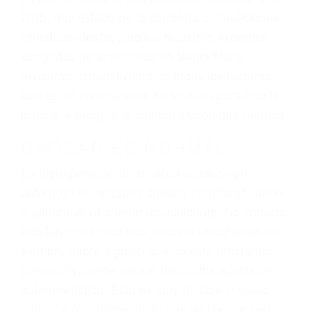
dolor y sufrimiento emocional.
El factor principal que un abogado de lesiones
personales debe determinar, es si el conductor
del vehículo estaba en falta y en qué medida al
momento del accidente. Otros factores que
pueden contribuir a provocar un accidente son
señales de tránsito con visibilidad obstruida,
faltas de atención, fatiga o distracciones del
conductor como el uso del teléfono celular o el
GPS, mal estado de la carretera o condiciones
climáticas desfavorables. Nuestros expertos
abogados de accidentes en Santa Maria,
revisarán exhaustivamente todos los factores
que están involucrados en su caso para que la
justicia le otorgue la compensación que merece.