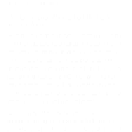
defectuosas a la lista de posibilidades ¡y podrá
darse cuenta de que tan peligrosas pueden ser
nuestras carreteras! Cualquiera que sea la
causa del accidente, ¡nosotros podemos ayudar!
Cuando una persona se sienta detrás del
volante, nos debe a cada uno de nosotros la
obligación de manejar responsablemente. Si
otro conductor causa un accidente y le causa
daños a usted o a su propiedad, tiene que
hacerse responsable.
ACUSADO NO SIGNIFICA
CULPABLE
Sólo por el hecho de haber recibido un ticket no
significa que usted sea culpable. Nuestro trafico
abogado describirá claramente sus opciones y