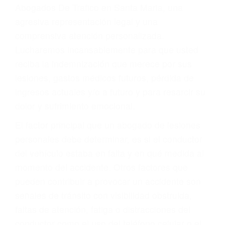
y DWI)
Accidentes peatonales, de motos y bicicletas
Accidentes de autobuses y trene
Accidentes de carretera
OBTENGA LA
INDEMNIZACIÓN QUE
MERECE POR SU
ACCIDENTE
Sin importar el tipo de accidente que haya
sufrido, usted encontrará en nuestro Bufete de
Abogados De Trafico en Santa Maria, una
agresiva representación legal y una
comprensiva atención personalizada.
Lucharemos incansablemente para que usted
reciba la indemnización que merece por sus
lesiones, gastos médicos futuros, pérdida de
ingresos actuales y/o a futuro y para resarcir su