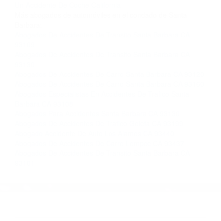
Contacto. Ofrecemos consultas iniciales
gratuitas en Santa Maria CA y sus alrededores,
y en todo el estado de California. ¡No Pagará un
Centavo a Menos que Obtenga una
Indemnización! Contáctenos hoy mismo para
saber si está capacitado para iniciar una
demanda judicial.
Accidentes De Carros En Carretera California
So�ar Con
Un Accidente De Coche California
Más abogados de automóviles en el condado de Santa
Barbara:
Abogados De Accidentes De Transito Santa Barbara CA
93109
Abogados De Accidentes De Transito Santa Barbara CA
93130
Abogados De Accidentes De Carro Santa Barbara CA 93120
Abogados De Accidentes De Carro Santa Barbara CA 93160