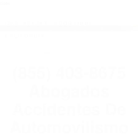
close
Toggl
naviga
(855) 403-8675 ABOGADOS
ACCIDENTES DE AUTOMOVILISMO EN
CALIFORNIA
WELCOME TO