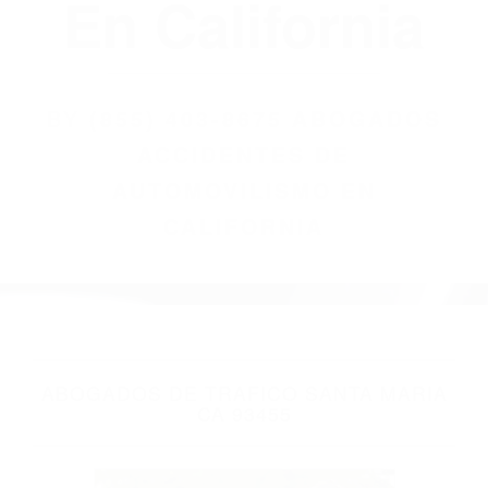
(855) 403-8675
Abogados
Accidentes De
Automovilismo
En California
BY
(855) 403-8675 ABOGADOS
ACCIDENTES DE
AUTOMOVILISMO EN