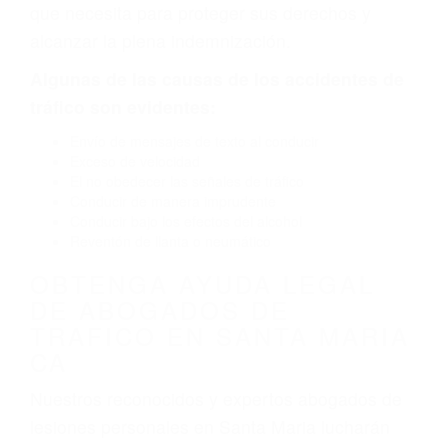
por fallas en el diseño de seguridad de la
carretera, divisor, el hombro, la señalización de
barandas o pobres o la iluminación.
La causa exacta de un accidente de auto no
siempre es evidente. Si su lesión es el resultado
de un accidente de coche, accidente de camión,
accidente de autobús, accidente de motocicleta
o accidente SUV nuestra los abogados de
accidentes de auto encontrará las respuestas
que necesita para proteger sus derechos y
alcanzar la plena indemnización.
Algunas de las causas de los accidentes de
tráfico son evidentes:
Envío de mensajes de texto al conducir
Exceso de velocidad
El no obedecer las señales de tráfico