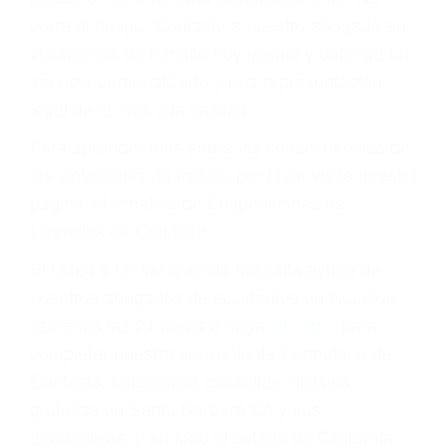
que una ofensa. Aún un ticket por alta velocidad
puede tener serias consecuencias, incluyendo
multas, cargos, recargos, así como la
suspensión o revocación del privilegio de
conducir o licencia.
Cada condena por una violación de tránsito
suma un punto en su licencia de conducir. Su
compañía de seguros incluso podría cancelar su
póliza, o incrementarla sustancialmente. No
corra el riesgo. Contacte a nuestro abogado en
violaciones de tránsito hoy mismo y obtenga un
servicio personalizado y una representación
legal de la más alta calidad.
Para aprender más sobre las consecuencias de
las violaciones de tráfico, por favor visite nuestra