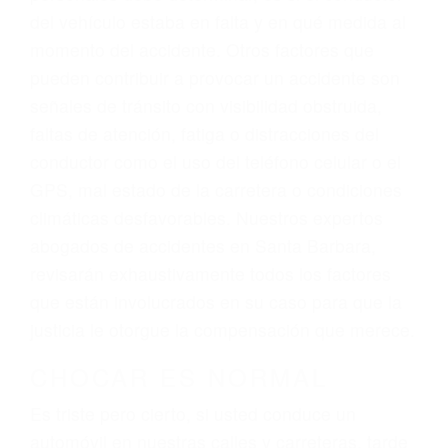
representación legal y una comprensiva
atención personalizada. Lucharemos
incansablemente para que usted reciba la
indemnización que merece por sus lesiones,
gastos médicos futuros, pérdida de ingresos
actuales y/o a futuro y para resarcir su dolor y
sufrimiento emocional.
El factor principal que un abogado de lesiones
personales debe determinar, es si el conductor
del vehículo estaba en falta y en qué medida al
momento del accidente. Otros factores que
pueden contribuir a provocar un accidente son
señales de tránsito con visibilidad obstruida,
faltas de atención, fatiga o distracciones del
conductor como el uso del teléfono celular o el