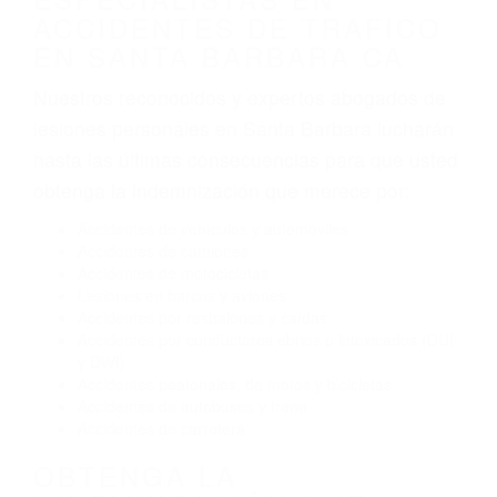
Algunas de las causas de los accidentes de
tráfico son evidentes:
Envío de mensajes de texto al conducir
Exceso de velocidad
El no obedecer las señales de tráfico
Conducir de manera imprudente
Conducir bajo los efectos del alcohol
Reventón de llanta o neumático
OBTENGA AYUDA LEGAL
DE ABOGADOS
ESPECIALISTAS EN
ACCIDENTES DE TRAFICO
EN SANTA BARBARA CA
Nuestros reconocidos y expertos abogados de
lesiones personales en Santa Barbara lucharán
hasta las últimas consecuencias para que usted
obtenga la indemnización que merece por: