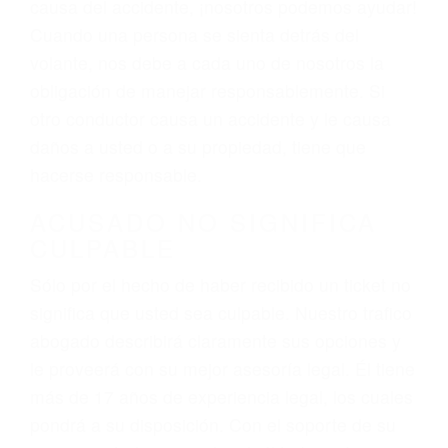
varían. Lo más común es que los choques son
el resultado de conducir de forma imprudente o
distracciones (como otros pasajeros en el auto,
hablar o enviar mensajes de texto mientras
conduce). Agregue conductores incapacitados o
ebrios, choferes de camiones cansados o partes
defectuosas a la lista de posibilidades ¡y podrá
darse cuenta de que tan peligrosas pueden ser
nuestras carreteras! Cualquiera que sea la
causa del accidente, ¡nosotros podemos ayudar!
Cuando una persona se sienta detrás del
volante, nos debe a cada uno de nosotros la
obligación de manejar responsablemente. Si
otro conductor causa un accidente y le causa
daños a usted o a su propiedad, tiene que
hacerse responsable.