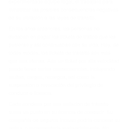
ACUSADO NO SIGNIFICA
CULPABLE
Sólo por el hecho de haber recibido un ticket no
significa que usted sea culpable. Nuestro trafico
abogado describirá claramente sus opciones y
le proveerá con su mejor asesoría legal. Él tiene
más de 17 años de experiencia legal, los cuales
pondrá a su disposición. Con el soporte de su
experimentado equipo legal, él trabajará para
minimizar las posibles consecuencias negativas
de su violación a las leyes de tránsito.
En los años anteriores, las personas no
dudaban en pagar los tickets de tráfico que les
pusieran y así continuaban con su vida. Hoy, de
todos modos, los tickets de tránsito son más