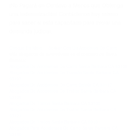
página informativa de Suspensiones de
Licencias de Conducir.
Si usted o un ser querido necesita ayuda de
nosotros abogados de accidentes en Houston,
llámenos las 24 horas o haga
clic aquí
para
completar nuestro conveniente Formulario de
Contacto. Ofrecemos consultas iniciales
gratuitas en Santa Barbara CA y sus
alrededores, y en todo el estado de California.
¡No Pagará un Centavo a Menos que Obtenga
una Indemnización! Contáctenos hoy mismo
para saber si está capacitado para iniciar una
demanda judicial.
Choque En Moto
So�ar Con Un Accidente De Carro
Más abogados de automóviles en el condado de Santa