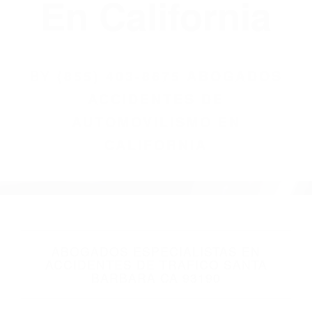
(855) 403-8675
Abogados
Accidentes De
Automovilismo
En California
BY
(855) 403-8675 ABOGADOS
ACCIDENTES DE
AUTOMOVILISMO EN