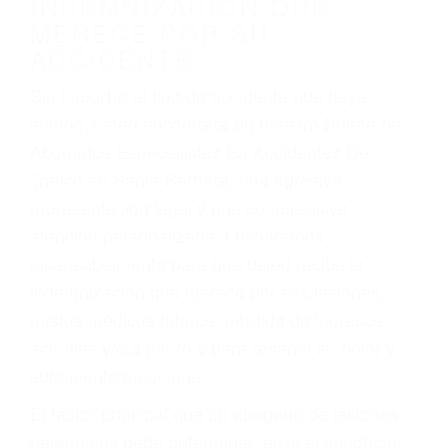
Accidentes de vehículos y automóviles
Accidentes de camiones
Accidentes de motocicletas
Lesiones en barcos y aviones
Accidentes por resbalones y caídas
Accidentes por conductores ebrios o intoxicados (DUI
y DWI)
Accidentes peatonales, de motos y bicicletas
Accidentes de autobuses y trene
Accidentes de carretera
OBTENGA LA
INDEMNIZACIÓN QUE
MERECE POR SU
ACCIDENTE
Sin importar el tipo de accidente que haya
sufrido, usted encontrará en nuestro Bufete de
Abogados Especialistas En Accidentes De
Trafico en Santa Barbara, una agresiva