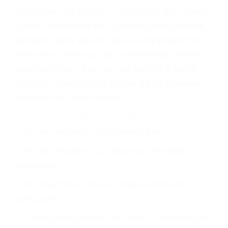
GPS, mal estado de la carretera o condiciones
climáticas desfavorables. Nuestros expertos
abogados de accidentes en Santa Barbara,
revisarán exhaustivamente todos los factores
que están involucrados en su caso para que la
justicia le otorgue la compensación que merece.
CHOCAR ES NORMAL
Es triste pero cierto, si usted conduce un
automóvil en nuestras calles y carreteras, tarde
o temprano va a tener un accidente. No importa
qué tan cuidadoso sea, cuando usted conduce,
siempre habrá alguien que no está prestando
atención y puede causar un terrible accidente
automovilístico. Esto es muy factible si usted
conduce regularmente en una de las grandes