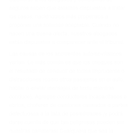
PRIMERO QUE TODO: SU
BIENESTAR
También representamos a las personas en
materia de inmigración y las familias de los
fallecidos a causa de la negligencia o mala
conducta. Cualesquiera que sean los
problemas, nuestros abogados litigantes civiles
preparan los casos como si fueran a ir a juicio.
Oponerse a los abogados y compañías de
seguros saben que estamos dispuestos a tratar
los casos, haciéndolos más propensos a
proponer una solución aceptable. Cuando no
hacen una buena oferta, nuestros abogados
están dispuestos a comparecer ante el tribunal.
Las causas de los accidentes automovilísticos