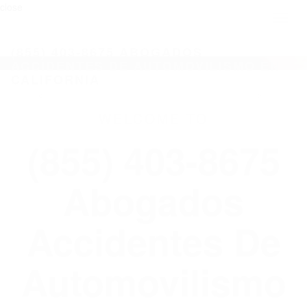
close
Toggl
naviga
(855) 403-8675 ABOGADOS
ACCIDENTES DE AUTOMOVILISMO EN
CALIFORNIA
WELCOME TO