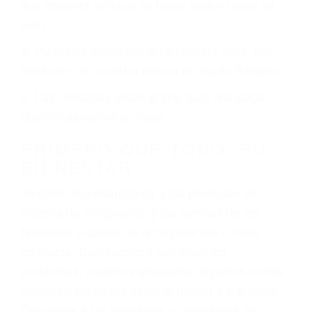
ciudades de Santa Barbara.
6 PUNTOS IMPORTANTES
1. No es necesario que hable Ingles
2. No es necesario que sea documentado o
ciudadano
3. No importa si tiene un pase/licencia de
conducción
4. Usted tiene derecho de hacer un reclamo por
sus lesiones aunque no tenga seguro para su
auto.
5. Podemos atenderte en su propio casa, por
teléfono o en nuestra oficina en Santa Barbara
6. Las consultas están gratis; solo nos paga
cuando ganamos su caso