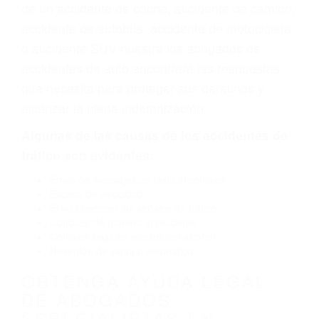
vehículo de motor en Santa Barbara CA: un
diseño defectuoso o por un defecto de
fabricación o un defecto parte tal como un
neumático defectuoso. A veces el accidente es
causado por fallas en el diseño de seguridad de
la carretera, divisor, el hombro, la señalización
de barandas o pobres o la iluminación.
La causa exacta de un accidente de auto no
siempre es evidente. Si su lesión es el resultado
de un accidente de coche, accidente de camión,
accidente de autobús, accidente de motocicleta
o accidente SUV nuestra los abogados de
accidentes de auto encontrará las respuestas
que necesita para proteger sus derechos y
alcanzar la plena indemnización.