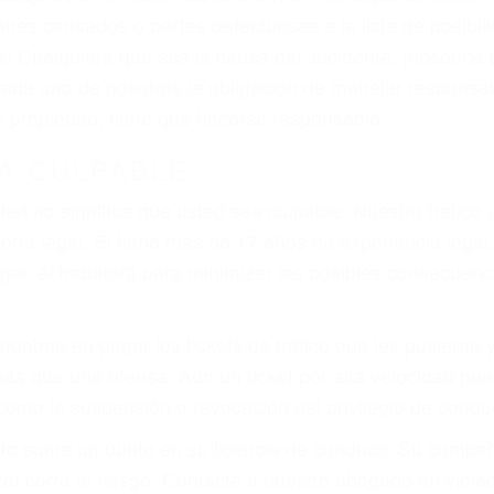
que pueden contribuir a provocar un accidente son señale
 del conductor como el uso del teléfono celular o el GPS
tos abogados de accidentes en Goleta, revisarán exhaus
icia le otorgue la compensación que merece.
n automóvil en nuestras calles y carreteras, tarde o temp
duce, siempre habrá alguien que no está prestando aten
actible si usted conduce regularmente en una de las gra
o o ciudadano
e conducción
amo por sus lesiones aunque no tenga seguro para su aut