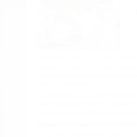
(855) 403-
Autom