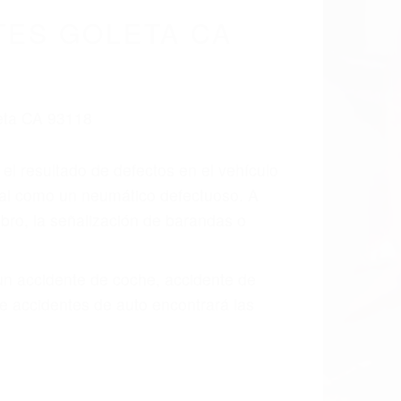
cidentes De
fornia