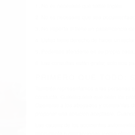
Nuestros reconocidos y expertos abogado
obtenga la indemnización que merece po
Accidentes de vehículos y automóviles
Accidentes de camiones
Accidentes de motocicletas
Lesiones en barcos y aviones
Accidentes por resbalones y caídas
Accidentes por conductores ebrios o intoxica
Accidentes peatonales, de motos y bicicletas
Accidentes de autobuses y trene
Accidentes de carretera
OBTENGA LA INDEMNI
Sin importar el tipo de accidente que ha
agresiva representación legal y una com
indemnización que merece por sus lesiones
sufrimiento emocional.
El factor principal que un abogado de les