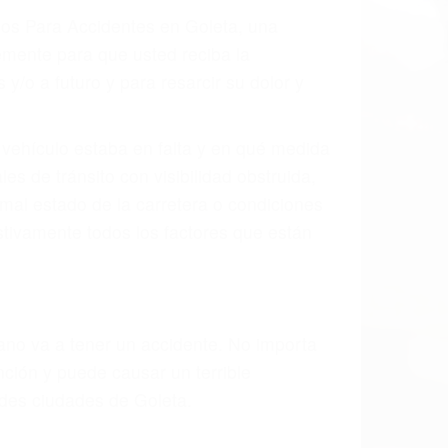
 el resultado de defectos en el vehículo
 tal como un neumático defectuoso. A
mbro, la señalización de barandas o
 un accidente de coche, accidente de
e accidentes de auto encontrará las
NTES EN GOLETA CA