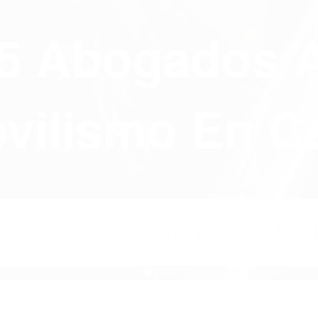
75 Abogados 
ilismo En Ca
ABOUT
CONTACT
PRIVAC