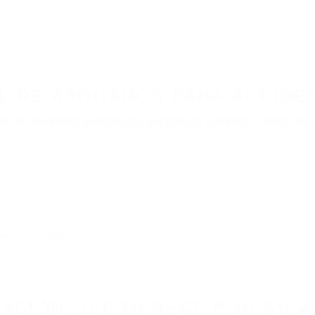
ABOGADOS ACCIDENTES DE AUTOMOVI
BOGADOS PARA ACCIDENTES GOLETA CA 931
nt category
BOGADOS PARA ACCIDENT
3118