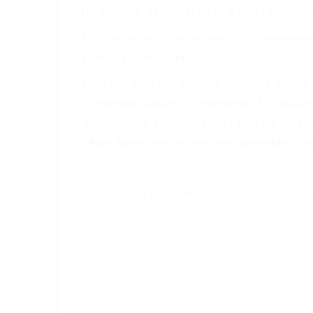
5. Podemos atenderte en su propio casa, 
6. Las consultas están gratis; solo nos
PRIMERO QUE TODO: 
También representamos a las personas en 
conducta. Cualesquiera que sean los probl
Oponerse a los abogados y compañías de
proponer una solución aceptable. Cuando
Las causas de los accidentes automovilís
imprudente o distracciones (como otros p
incapacitados o ebrios, choferes de cami
peligrosas pueden ser nuestras carreter
se sienta detrás del volante, nos debe a
accidente y le causa daños a usted o a s
ACUSADO NO SIGNIFIC