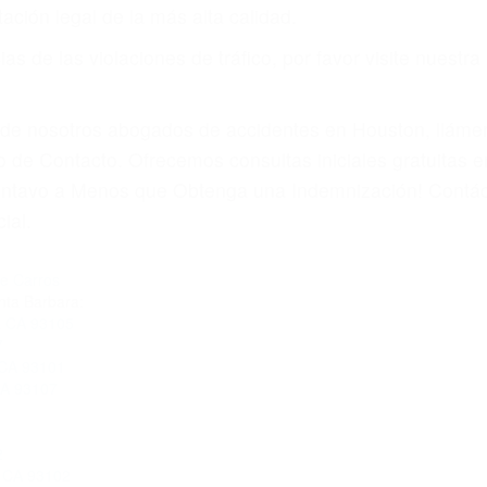
por teléfono o en nuestra oficina en Goleta
 paga cuando ganamos su caso
SU BIENESTAR
materia de inmigración y las familias de los fallecidos 
emas, nuestros abogados litigantes civiles preparan los 
 seguros saben que estamos dispuestos a tratar los ca
 no hacen una buena oferta, nuestros abogados están di
ticos varían. Lo más común es que los choques son el r
asajeros en el auto, hablar o enviar mensajes de texto
ones cansados o partes defectuosas a la lista de posibil
as! Cualquiera que sea la causa del accidente, ¡nosotr
 cada uno de nosotros la obligación de manejar responsa
u propiedad, tiene que hacerse responsable.
A CULPABLE