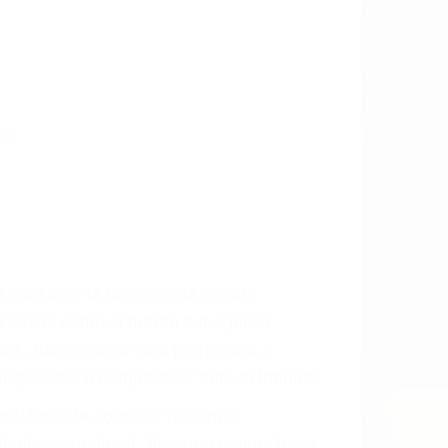
 últimas consecuencias para que usted
CCIDENTE
dos Para Accidentes en Goleta, una
mente para que usted reciba la
/o a futuro y para resarcir su dolor y
l vehículo estaba en falta y en qué medida