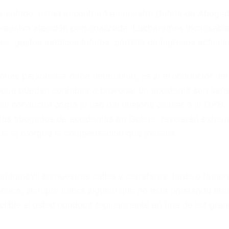
r provocar la colisión y lesiones. A veces la colisión es
oso o por un defecto de fabricación o un defecto parte
en el diseño de seguridad de la carretera, divisor, el ho
no siempre es evidente. Si su lesión es el resultado de
 de motocicleta o accidente SUV nuestra los abogados d
s derechos y alcanzar la plena indemnización.
s de tráfico son evidentes:
L DE ABOGADOS PARA ACCIDE