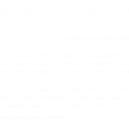
WELCOME TO
8675 Abogados Ac
ovilismo En Cali