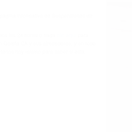
a causa de la negligencia o mala
casos como si fueran a ir a juicio.
sos, haciéndolos más propensos a
spuestos a comparecer ante el tribunal.
esultado de conducir de forma
 mientras conduce). Agregue conductores
idades ¡y podrá darse cuenta de que tan
os podemos ayudar! Cuando una persona
blemente. Si otro conductor causa un