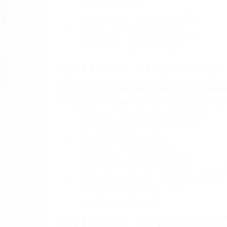
BY
(855) 403-8675 
A
Pare
A
9