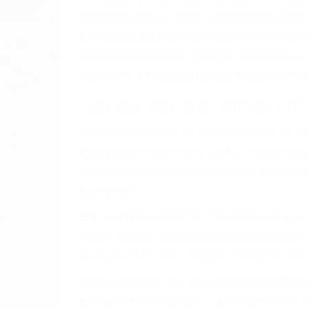
al momento del accidente. Otros factores 
faltas de atención, fatiga o distracciones
climáticas desfavorables. Nuestros exper
involucrados en su caso para que la just
CHOCAR ES NORMAL
Es triste pero cierto, si usted conduce u
qué tan cuidadoso sea, cuando usted con
accidente automovilístico. Esto es muy f
6 PUNTOS IMPORTANTES
1. No es necesario que hable Ingles
2. No es necesario que sea documentad
3. No importa si tiene un pase/licencia d
4. Usted tiene derecho de hacer un recl