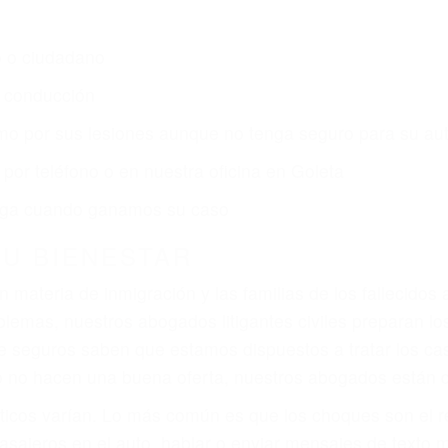
s de lesiones personales en Goleta lucharán hasta las
r:
dos (DUI y DWI)
ZACIÓN QUE MERECE POR SU A
ya sufrido, usted encontrará en nuestro Bufete de Aboga
prensiva atención personalizada. Lucharemos incansable
, gastos médicos futuros, pérdida de ingresos actuales y
iones personales debe determinar, es si el conductor de