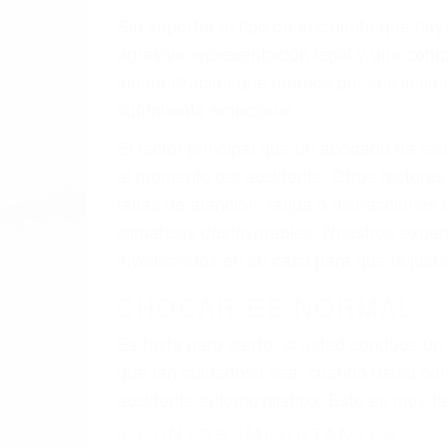
A veces los errores de más de un conducto
de motor en Goleta CA: un diseño defectu
veces el accidente es causado por fallas 
pobres o la iluminación.
La causa exacta de un accidente de auto 
camión, accidente de autobús, accidente
respuestas que necesita para proteger su
Algunas de las causas de los accidente
Envío de mensajes de texto al conducir
Exceso de velocidad
El no obedecer las señales de tráfico
Conducir de manera imprudente
Conducir bajo los efectos del alcohol
Reventón de llanta o neumático
OBTENGA AYUDA LEGA