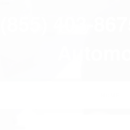
close
(855) 403-86
Automov
HOME