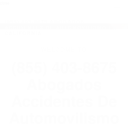
close
Toggl
naviga
(855) 403-8675 ABOGADOS
ACCIDENTES DE AUTOMOVILISMO EN
CALIFORNIA
WELCOME TO