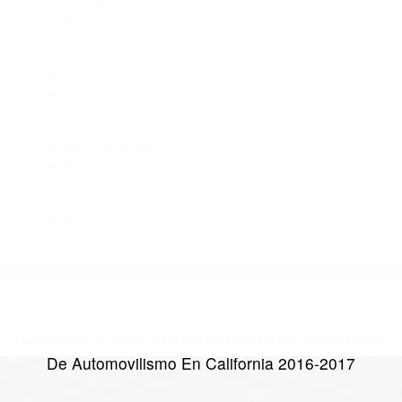
Abogados Para Accidentes Tipton CA 93272
Abogados De Trafico Porterville CA 93257
Abogados De Acidentes Farmersville CA 93223
Abogados Accidentes Richgrove CA 93261
CATEGORIES
AND TAGS
Orange
Riverside
Ventura
Santa Barbara
Tulare
Kings
Kern
Fresno
San Luis Obispo
Monterey