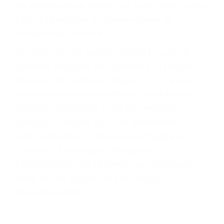
Cada condena por una violación de tránsito
suma un punto en su licencia de conducir. Su
compañía de seguros incluso podría cancelar su
póliza, o incrementarla sustancialmente. No
corra el riesgo. Contacte a nuestro abogado en
violaciones de tránsito hoy mismo y obtenga un
servicio personalizado y una representación
legal de la más alta calidad.
Para aprender más sobre las consecuencias de
las violaciones de tráfico, por favor visite nuestra
página informativa de Suspensiones de
Licencias de Conducir.
Si usted o un ser querido necesita ayuda de
nosotros abogados de accidentes en Houston,
llámenos las 24 horas o haga
clic aquí
para
completar nuestro conveniente Formulario de