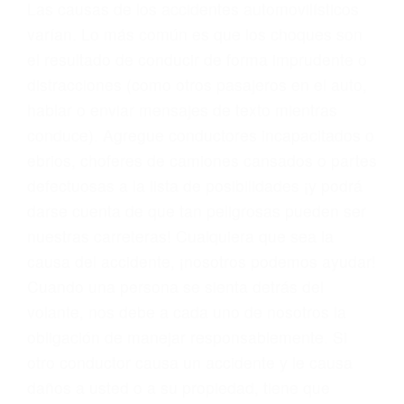
conducta. Cualesquiera que sean los
problemas, nuestros abogados litigantes civiles
preparan los casos como si fueran a ir a juicio.
Oponerse a los abogados y compañías de
seguros saben que estamos dispuestos a tratar
los casos, haciéndolos más propensos a
proponer una solución aceptable. Cuando no
hacen una buena oferta, nuestros abogados
están dispuestos a comparecer ante el tribunal.
Las causas de los accidentes automovilísticos
varían. Lo más común es que los choques son
el resultado de conducir de forma imprudente o
distracciones (como otros pasajeros en el auto,
hablar o enviar mensajes de texto mientras
conduce). Agregue conductores incapacitados o
ebrios, choferes de camiones cansados o partes