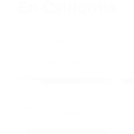
(855) 403-8675
Abogados
Accidentes De
Automovilismo
En California
BY
(855) 403-8675 ABOGADOS
ACCIDENTES DE
AUTOMOVILISMO EN