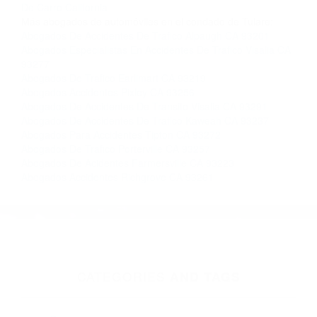
Contacto. Ofrecemos consultas iniciales
gratuitas en Visalia CA y sus alrededores, y en
todo el estado de California. ¡No Pagará un
Centavo a Menos que Obtenga una
Indemnización! Contáctenos hoy mismo para
saber si está capacitado para iniciar una
demanda judicial.
Un Accidente Automovilistico California
So�ar Accidente
De Carro California
Más abogados de automóviles en el condado de Tulare:
Abogados De Accidentes De Trafico Alpaugh CA 93201
Abogados Especialistas En Accidentes De Trafico Visalia CA
93277
Abogados De Trafico Earlimart CA 93219
Abogados Accidentes Pixley CA 93256
Abogados De Accidentes De Transito Visalia CA 93291
Abogados De Accidentes De Trafico Kaweah CA 93237