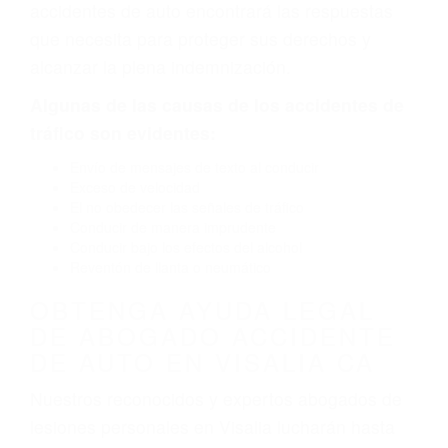
defectuoso. A veces el accidente es causado
por fallas en el diseño de seguridad de la
carretera, divisor, el hombro, la señalización de
barandas o pobres o la iluminación.
La causa exacta de un accidente de auto no
siempre es evidente. Si su lesión es el resultado
de un accidente de coche, accidente de camión,
accidente de autobús, accidente de motocicleta
o accidente SUV nuestra los abogados de
accidentes de auto encontrará las respuestas
que necesita para proteger sus derechos y
alcanzar la plena indemnización.
Algunas de las causas de los accidentes de
tráfico son evidentes:
Envío de mensajes de texto al conducir
Exceso de velocidad