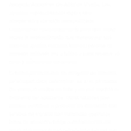
Accidentes peatonales, de motos y bicicletas
Accidentes de autobuses y trene
Accidentes de carretera
OBTENGA LA
INDEMNIZACIÓN QUE
MERECE POR SU
ACCIDENTE
Sin importar el tipo de accidente que haya
sufrido, usted encontrará en nuestro Bufete de
Abogado Accidente De Auto en Visalia, una
agresiva representación legal y una
comprensiva atención personalizada.
Lucharemos incansablemente para que usted
reciba la indemnización que merece por sus
lesiones, gastos médicos futuros, pérdida de
ingresos actuales y/o a futuro y para resarcir su