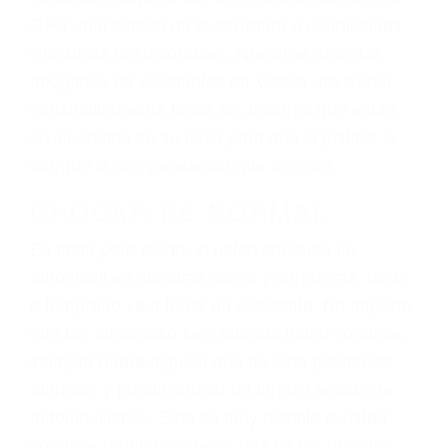
dolor y sufrimiento emocional.
El factor principal que un abogado de lesiones
personales debe determinar, es si el conductor
del vehículo estaba en falta y en qué medida al
momento del accidente. Otros factores que
pueden contribuir a provocar un accidente son
señales de tránsito con visibilidad obstruida,
faltas de atención, fatiga o distracciones del
conductor como el uso del teléfono celular o el
GPS, mal estado de la carretera o condiciones
climáticas desfavorables. Nuestros expertos
abogados de accidentes en Visalia, revisarán
exhaustivamente todos los factores que están
involucrados en su caso para que la justicia le
otorgue la compensación que merece.