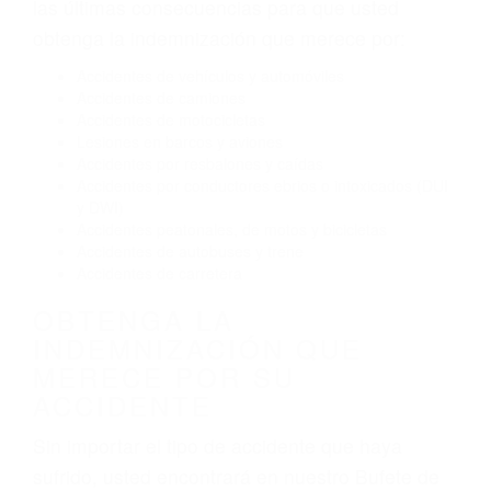
El no obedecer las señales de tráfico
Conducir de manera imprudente
Conducir bajo los efectos del alcohol
Reventón de llanta o neumático
OBTENGA AYUDA LEGAL
DE ABOGADO ACCIDENTE
DE AUTO EN VISALIA CA
Nuestros reconocidos y expertos abogados de
lesiones personales en Visalia lucharán hasta
las últimas consecuencias para que usted
obtenga la indemnización que merece por:
Accidentes de vehículos y automóviles
Accidentes de camiones
Accidentes de motocicletas
Lesiones en barcos y aviones
Accidentes por resbalones y caídas
Accidentes por conductores ebrios o intoxicados (DUI
y DWI)