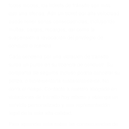
le proveerá con su mejor asesoría legal. Él tiene
más de 17 años de experiencia legal, los cuales
pondrá a su disposición. Con el soporte de su
experimentado equipo legal, él trabajará para
minimizar las posibles consecuencias negativas
de su violación a las leyes de tránsito.
En los años anteriores, las personas no
dudaban en pagar los tickets de tráfico que les
pusieran y así continuaban con su vida. Hoy, de
todos modos, los tickets de tránsito son más
que una ofensa. Aún un ticket por alta velocidad
puede tener serias consecuencias, incluyendo
multas, cargos, recargos, así como la
suspensión o revocación del privilegio de
conducir o licencia.