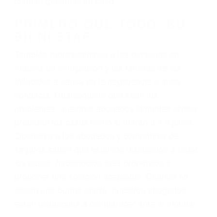
3. No importa si tiene un pase/licencia de
conducción
4. Usted tiene derecho de hacer un reclamo por
sus lesiones aunque no tenga seguro para su
auto.
5. Podemos atenderte en su propio casa, por
teléfono o en nuestra oficina en Visalia
6. Las consultas están gratis; solo nos paga
cuando ganamos su caso
PRIMERO QUE TODO: SU
BIENESTAR
También representamos a las personas en
materia de inmigración y las familias de los
fallecidos a causa de la negligencia o mala