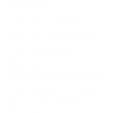
CHOCAR ES NORMAL
Es triste pero cierto, si usted conduce un
automóvil en nuestras calles y carreteras, tarde
o temprano va a tener un accidente. No importa
qué tan cuidadoso sea, cuando usted conduce,
siempre habrá alguien que no está prestando
atención y puede causar un terrible accidente
automovilístico. Esto es muy factible si usted
conduce regularmente en una de las grandes
ciudades de Visalia.
6 PUNTOS IMPORTANTES
1. No es necesario que hable Ingles
2. No es necesario que sea documentado o
ciudadano