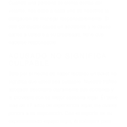
el resultado de conducir de forma imprudente o
distracciones (como otros pasajeros en el auto,
hablar o enviar mensajes de texto mientras
conduce). Agregue conductores incapacitados o
ebrios, choferes de camiones cansados o partes
defectuosas a la lista de posibilidades ¡y podrá
darse cuenta de que tan peligrosas pueden ser
nuestras carreteras! Cualquiera que sea la
causa del accidente, ¡nosotros podemos ayudar!
Cuando una persona se sienta detrás del
volante, nos debe a cada uno de nosotros la
obligación de manejar responsablemente. Si
otro conductor causa un accidente y le causa
daños a usted o a su propiedad, tiene que
hacerse responsable.