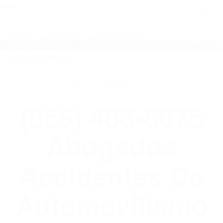
close
Toggl
naviga
(855) 403-8675 ABOGADOS
ACCIDENTES DE AUTOMOVILISMO EN
CALIFORNIA
WELCOME TO