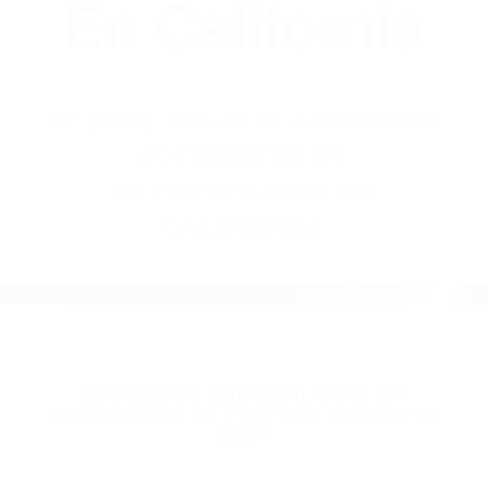
(855) 403-8675
Abogados
Accidentes De
Automovilismo
En California
BY
(855) 403-8675 ABOGADOS
ACCIDENTES DE
AUTOMOVILISMO EN