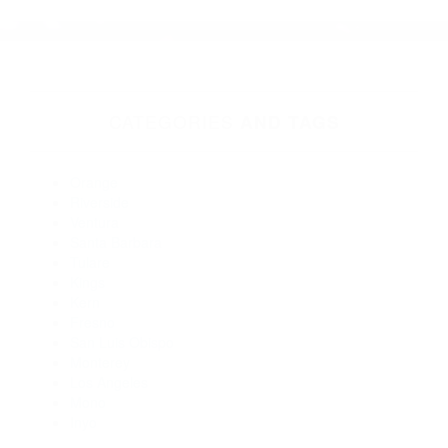
Abogados Accidentes Alpaugh CA 93201
Abogados De Acidentes Goshen CA 93227
Abogados Para Accidentes De Carro Sequoia National Park
CA 93262
Abogados De Acidentes Porterville CA 93258
Abogados De Accidentes De Trafico Porterville CA 93257
Abogado Accidente De Auto Terra Bella CA 93270
Abogados De Accidentes De Carro Ducor CA 93218
Abogados Para Accidentes De Carro California Hot Springs
CA 93207
Abogados Especialistas En Accidentes De Trafico Alpaugh
CA 93201
Abogados Accidentes Exeter CA 93221
CATEGORIES
AND TAGS
Orange