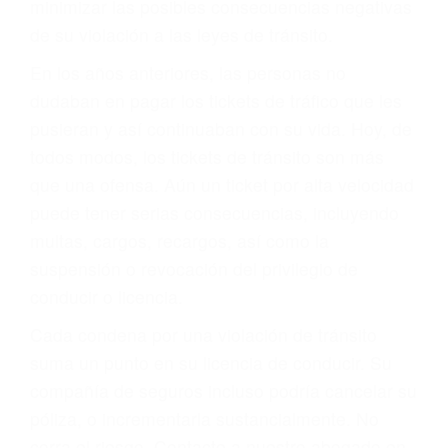
ACUSADO NO SIGNIFICA
CULPABLE
Sólo por el hecho de haber recibido un ticket no
significa que usted sea culpable. Nuestro trafico
abogado describirá claramente sus opciones y
le proveerá con su mejor asesoría legal. Él tiene
más de 17 años de experiencia legal, los cuales
pondrá a su disposición. Con el soporte de su
experimentado equipo legal, él trabajará para
minimizar las posibles consecuencias negativas
de su violación a las leyes de tránsito.
En los años anteriores, las personas no
dudaban en pagar los tickets de tráfico que les
pusieran y así continuaban con su vida. Hoy, de
todos modos, los tickets de tránsito son más
que una ofensa. Aún un ticket por alta velocidad