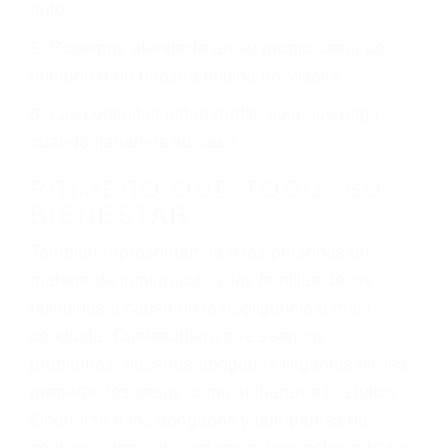
6 PUNTOS IMPORTANTES
1. No es necesario que hable Ingles
2. No es necesario que sea documentado o
ciudadano
3. No importa si tiene un pase/licencia de
conducción
4. Usted tiene derecho de hacer un reclamo por
sus lesiones aunque no tenga seguro para su
auto.
5. Podemos atenderte en su propio casa, por
teléfono o en nuestra oficina en Visalia
6. Las consultas están gratis; solo nos paga
cuando ganamos su caso
PRIMERO QUE TODO: SU