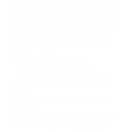
climáticas desfavorables. Nuestros expertos
abogados de accidentes en Visalia, revisarán
exhaustivamente todos los factores que están
involucrados en su caso para que la justicia le
otorgue la compensación que merece.
CHOCAR ES NORMAL
Es triste pero cierto, si usted conduce un
automóvil en nuestras calles y carreteras, tarde
o temprano va a tener un accidente. No importa
qué tan cuidadoso sea, cuando usted conduce,
siempre habrá alguien que no está prestando
atención y puede causar un terrible accidente
automovilístico. Esto es muy factible si usted
conduce regularmente en una de las grandes
ciudades de Visalia.