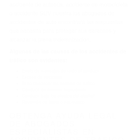
defectuoso o por un defecto de fabricación o un
defecto parte tal como un neumático
defectuoso. A veces el accidente es causado
por fallas en el diseño de seguridad de la
carretera, divisor, el hombro, la señalización de
barandas o pobres o la iluminación.
La causa exacta de un accidente de auto no
siempre es evidente. Si su lesión es el resultado
de un accidente de coche, accidente de camión,
accidente de autobús, accidente de motocicleta
o accidente SUV nuestra los abogados de
accidentes de auto encontrará las respuestas
que necesita para proteger sus derechos y
alcanzar la plena indemnización.
Algunas de las causas de los accidentes de