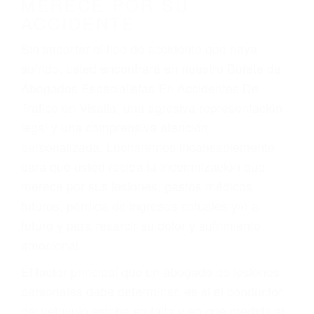
Accidentes de camiones
Accidentes de motocicletas
Lesiones en barcos y aviones
Accidentes por resbalones y caídas
Accidentes por conductores ebrios o intoxicados (DUI
y DWI)
Accidentes peatonales, de motos y bicicletas
Accidentes de autobuses y trene
Accidentes de carretera
OBTENGA LA
INDEMNIZACIÓN QUE
MERECE POR SU
ACCIDENTE
Sin importar el tipo de accidente que haya
sufrido, usted encontrará en nuestro Bufete de
Abogados Especialistas En Accidentes De
Trafico en Visalia, una agresiva representación
legal y una comprensiva atención