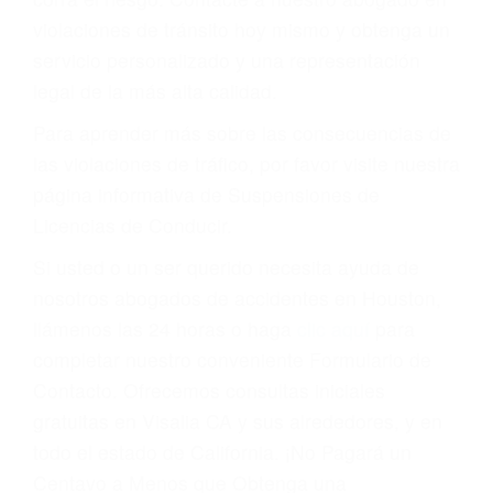
puede tener serias consecuencias, incluyendo
multas, cargos, recargos, así como la
suspensión o revocación del privilegio de
conducir o licencia.
Cada condena por una violación de tránsito
suma un punto en su licencia de conducir. Su
compañía de seguros incluso podría cancelar su
póliza, o incrementarla sustancialmente. No
corra el riesgo. Contacte a nuestro abogado en
violaciones de tránsito hoy mismo y obtenga un
servicio personalizado y una representación
legal de la más alta calidad.
Para aprender más sobre las consecuencias de
las violaciones de tráfico, por favor visite nuestra
página informativa de Suspensiones de