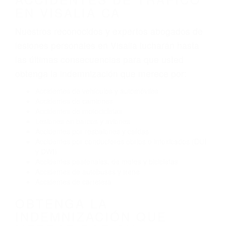
tráfico son evidentes:
Envío de mensajes de texto al conducir
Exceso de velocidad
El no obedecer las señales de tráfico
Conducir de manera imprudente
Conducir bajo los efectos del alcohol
Reventón de llanta o neumático
OBTENGA AYUDA LEGAL
DE ABOGADOS
ESPECIALISTAS EN
ACCIDENTES DE TRAFICO
EN VISALIA CA
Nuestros reconocidos y expertos abogados de
lesiones personales en Visalia lucharán hasta
las últimas consecuencias para que usted
obtenga la indemnización que merece por:
Accidentes de vehículos y automóviles