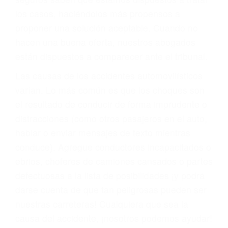
BIENESTAR
También representamos a las personas en
materia de inmigración y las familias de los
fallecidos a causa de la negligencia o mala
conducta. Cualesquiera que sean los
problemas, nuestros abogados litigantes civiles
preparan los casos como si fueran a ir a juicio.
Oponerse a los abogados y compañías de
seguros saben que estamos dispuestos a tratar
los casos, haciéndolos más propensos a
proponer una solución aceptable. Cuando no
hacen una buena oferta, nuestros abogados
están dispuestos a comparecer ante el tribunal.
Las causas de los accidentes automovilísticos
varían. Lo más común es que los choques son