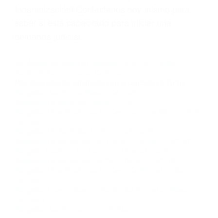
Licencias de Conducir.
Si usted o un ser querido necesita ayuda de
nosotros abogados de accidentes en Houston,
llámenos las 24 horas o haga
clic aquí
para
completar nuestro conveniente Formulario de
Contacto. Ofrecemos consultas iniciales
gratuitas en Visalia CA y sus alrededores, y en
todo el estado de California. ¡No Pagará un
Centavo a Menos que Obtenga una
Indemnización! Contáctenos hoy mismo para
saber si está capacitado para iniciar una
demanda judicial.
Ver Accidentes Automovil�sticos California
So�ar
Accidente Automovilistico California
Más abogados de automóviles en el condado de Tulare: