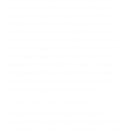
personalizada. Lucharemos incansablemente
para que usted reciba la indemnización que
merece por sus lesiones, gastos médicos
futuros, pérdida de ingresos actuales y/o a
futuro y para resarcir su dolor y sufrimiento
emocional.
El factor principal que un abogado de lesiones
personales debe determinar, es si el conductor
del vehículo estaba en falta y en qué medida al
momento del accidente. Otros factores que
pueden contribuir a provocar un accidente son
señales de tránsito con visibilidad obstruida,
faltas de atención, fatiga o distracciones del
conductor como el uso del teléfono celular o el
GPS, mal estado de la carretera o condiciones