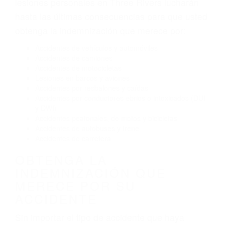
El no obedecer las señales de tráfico
Conducir de manera imprudente
Conducir bajo los efectos del alcohol
Reventón de llanta o neumático
OBTENGA AYUDA LEGAL
DE ABOGADOS
ACCIDENTES EN THREE
RIVERS CA
Nuestros reconocidos y expertos abogados de
lesiones personales en Three Rivers lucharán
hasta las últimas consecuencias para que usted
obtenga la indemnización que merece por:
Accidentes de vehículos y automóviles
Accidentes de camiones
Accidentes de motocicletas
Lesiones en barcos y aviones
Accidentes por resbalones y caídas