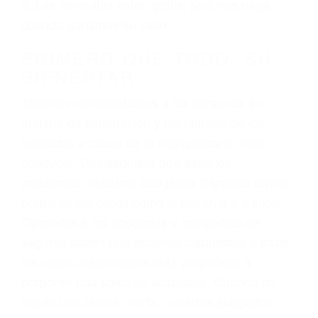
ciudadano
3. No importa si tiene un pase/licencia de
conducción
4. Usted tiene derecho de hacer un reclamo por
sus lesiones aunque no tenga seguro para su
auto.
5. Podemos atenderte en su propio casa, por
teléfono o en nuestra oficina en Alpaugh
6. Las consultas están gratis; solo nos paga
cuando ganamos su caso
PRIMERO QUE TODO: SU
BIENESTAR
También representamos a las personas en
materia de inmigración y las familias de los