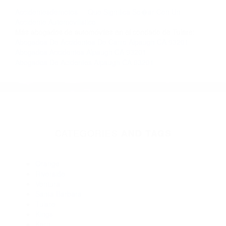
llámenos las 24 horas o haga
clic aquí
para
completar nuestro conveniente Formulario de
Contacto. Ofrecemos consultas iniciales
gratuitas en Alpaugh CA y sus alrededores, y en
todo el estado de California. ¡No Pagará un
Centavo a Menos que Obtenga una
Indemnización! Contáctenos hoy mismo para
saber si está capacitado para iniciar una
demanda judicial.
Accidentesdemotos
Que Significa So�ar Con Un
Accidente Automovilistico
Más abogados de automóviles en el condado de Tulare:
Abogados De Accidentes De Carro Alpaugh CA 93201
Abogados Accidentes Alpaugh CA 93201
Abogados De Acidentes Alpaugh CA 93201