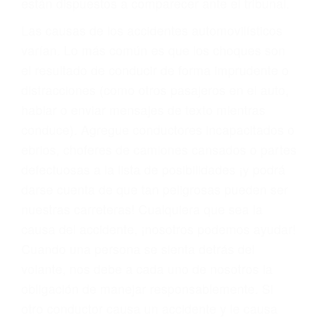
fallecidos a causa de la negligencia o mala
conducta. Cualesquiera que sean los
problemas, nuestros abogados litigantes civiles
preparan los casos como si fueran a ir a juicio.
Oponerse a los abogados y compañías de
seguros saben que estamos dispuestos a tratar
los casos, haciéndolos más propensos a
proponer una solución aceptable. Cuando no
hacen una buena oferta, nuestros abogados
están dispuestos a comparecer ante el tribunal.
Las causas de los accidentes automovilísticos
varían. Lo más común es que los choques son
el resultado de conducir de forma imprudente o
distracciones (como otros pasajeros en el auto,
hablar o enviar mensajes de texto mientras
conduce). Agregue conductores incapacitados o