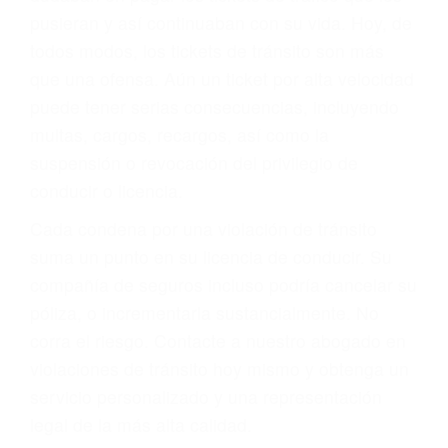
abogado describirá claramente sus opciones y
le proveerá con su mejor asesoría legal. Él tiene
más de 17 años de experiencia legal, los cuales
pondrá a su disposición. Con el soporte de su
experimentado equipo legal, él trabajará para
minimizar las posibles consecuencias negativas
de su violación a las leyes de tránsito.
En los años anteriores, las personas no
dudaban en pagar los tickets de tráfico que les
pusieran y así continuaban con su vida. Hoy, de
todos modos, los tickets de tránsito son más
que una ofensa. Aún un ticket por alta velocidad
puede tener serias consecuencias, incluyendo
multas, cargos, recargos, así como la
suspensión o revocación del privilegio de