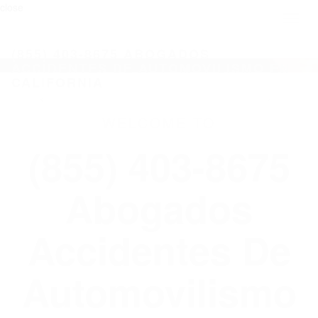
close
Toggl
naviga
(855) 403-8675 ABOGADOS
ACCIDENTES DE AUTOMOVILISMO EN
CALIFORNIA
WELCOME TO