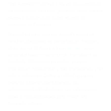
conducir o licencia.
Cada condena por una violación de tránsito
suma un punto en su licencia de conducir. Su
compañía de seguros incluso podría cancelar su
póliza, o incrementarla sustancialmente. No
corra el riesgo. Contacte a nuestro abogado en
violaciones de tránsito hoy mismo y obtenga un
servicio personalizado y una representación
legal de la más alta calidad.
Para aprender más sobre las consecuencias de
las violaciones de tráfico, por favor visite nuestra
página informativa de Suspensiones de
Licencias de Conducir.
Si usted o un ser querido necesita ayuda de
nosotros abogados de accidentes en Houston,