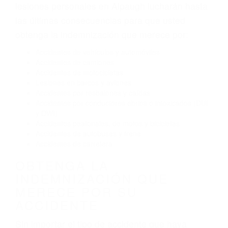
Exceso de velocidad
El no obedecer las señales de tráfico
Conducir de manera imprudente
Conducir bajo los efectos del alcohol
Reventón de llanta o neumático
OBTENGA AYUDA LEGAL
DE ABOGADOS DE
ACCIDENTES DE CARRO
EN ALPAUGH CA
Nuestros reconocidos y expertos abogados de
lesiones personales en Alpaugh lucharán hasta
las últimas consecuencias para que usted
obtenga la indemnización que merece por:
Accidentes de vehículos y automóviles
Accidentes de camiones
Accidentes de motocicletas
Lesiones en barcos y aviones
Accidentes por resbalones y caídas