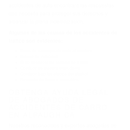
defectuoso. A veces el accidente es causado
por fallas en el diseño de seguridad de la
carretera, divisor, el hombro, la señalización de
barandas o pobres o la iluminación.
La causa exacta de un accidente de auto no
siempre es evidente. Si su lesión es el resultado
de un accidente de coche, accidente de camión,
accidente de autobús, accidente de motocicleta
o accidente SUV nuestra los abogados de
accidentes de auto encontrará las respuestas
que necesita para proteger sus derechos y
alcanzar la plena indemnización.
Algunas de las causas de los accidentes de
tráfico son evidentes:
Envío de mensajes de texto al conducir