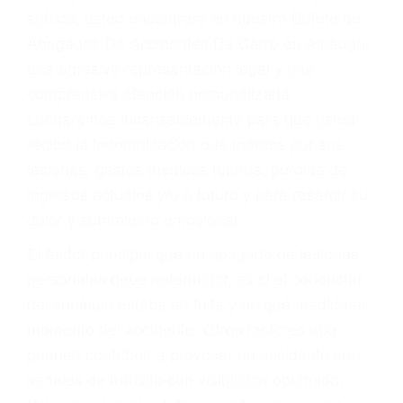
Accidentes por conductores ebrios o intoxicados (DUI
y DWI)
Accidentes peatonales, de motos y bicicletas
Accidentes de autobuses y trene
Accidentes de carretera
OBTENGA LA
INDEMNIZACIÓN QUE
MERECE POR SU
ACCIDENTE
Sin importar el tipo de accidente que haya
sufrido, usted encontrará en nuestro Bufete de
Abogados De Accidentes De Carro en Alpaugh,
una agresiva representación legal y una
comprensiva atención personalizada.
Lucharemos incansablemente para que usted
reciba la indemnización que merece por sus
lesiones, gastos médicos futuros, pérdida de