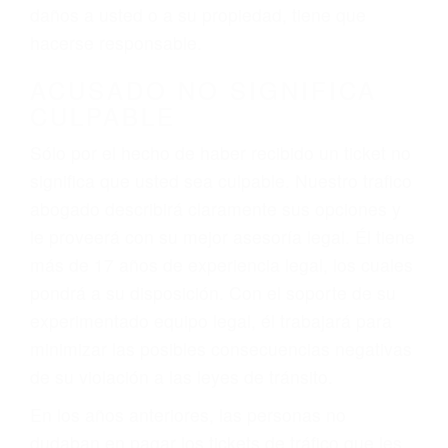
ebrios, choferes de camiones cansados o partes
defectuosas a la lista de posibilidades ¡y podrá
darse cuenta de que tan peligrosas pueden ser
nuestras carreteras! Cualquiera que sea la
causa del accidente, ¡nosotros podemos ayudar!
Cuando una persona se sienta detrás del
volante, nos debe a cada uno de nosotros la
obligación de manejar responsablemente. Si
otro conductor causa un accidente y le causa
daños a usted o a su propiedad, tiene que
hacerse responsable.
ACUSADO NO SIGNIFICA
CULPABLE
Sólo por el hecho de haber recibido un ticket no
significa que usted sea culpable. Nuestro trafico