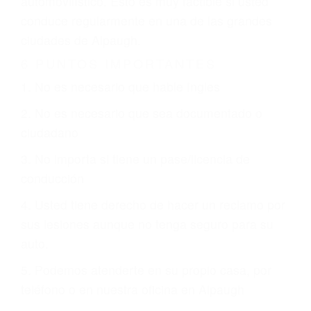
otorgue la compensación que merece.
CHOCAR ES NORMAL
Es triste pero cierto, si usted conduce un
automóvil en nuestras calles y carreteras, tarde
o temprano va a tener un accidente. No importa
qué tan cuidadoso sea, cuando usted conduce,
siempre habrá alguien que no está prestando
atención y puede causar un terrible accidente
automovilístico. Esto es muy factible si usted
conduce regularmente en una de las grandes
ciudades de Alpaugh.
6 PUNTOS IMPORTANTES
1. No es necesario que hable Ingles
2. No es necesario que sea documentado o