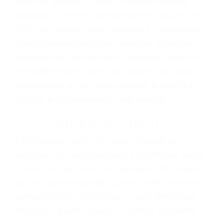
ingresos actuales y/o a futuro y para resarcir su
dolor y sufrimiento emocional.
El factor principal que un abogado de lesiones
personales debe determinar, es si el conductor
del vehículo estaba en falta y en qué medida al
momento del accidente. Otros factores que
pueden contribuir a provocar un accidente son
señales de tránsito con visibilidad obstruida,
faltas de atención, fatiga o distracciones del
conductor como el uso del teléfono celular o el
GPS, mal estado de la carretera o condiciones
climáticas desfavorables. Nuestros expertos
abogados de accidentes en Alpaugh, revisarán
exhaustivamente todos los factores que están
involucrados en su caso para que la justicia le