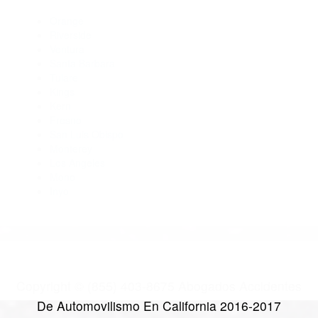
Abogados De Accidentes De Carro Strathmore CA 93267
Abogados De Accidentes De Trafico Kaweah CA 93237
Abogados De Acidentes Tulare CA 93275
Abogado Accidente De Auto Tipton CA 93272
Abogados Para Accidentes Richgrove CA 93261
CATEGORIES
AND TAGS
Orange
Riverside
Ventura
Santa Barbara
Tulare
Kings
Kern
Fresno
San Luis Obispo