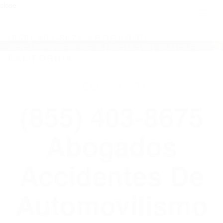
close
Toggl
naviga
(855) 403-8675 ABOGADOS
ACCIDENTES DE AUTOMOVILISMO EN
CALIFORNIA
WELCOME TO