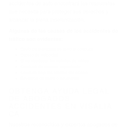
defectuoso. A veces el accidente es causado
por fallas en el diseño de seguridad de la
carretera, divisor, el hombro, la señalización de
barandas o pobres o la iluminación.
La causa exacta de un accidente de auto no
siempre es evidente. Si su lesión es el resultado
de un accidente de coche, accidente de camión,
accidente de autobús, accidente de motocicleta
o accidente SUV nuestra los abogados de
accidentes de auto encontrará las respuestas
que necesita para proteger sus derechos y
alcanzar la plena indemnización.
Algunas de las causas de los accidentes de
tráfico son evidentes:
Envío de mensajes de texto al conducir
Exceso de velocidad