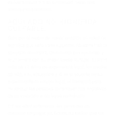
ebrios, choferes de camiones cansados o partes
defectuosas a la lista de posibilidades ¡y podrá
darse cuenta de que tan peligrosas pueden ser
nuestras carreteras! Cualquiera que sea la
causa del accidente, ¡nosotros podemos ayudar!
Cuando una persona se sienta detrás del
volante, nos debe a cada uno de nosotros la
obligación de manejar responsablemente. Si
otro conductor causa un accidente y le causa
daños a usted o a su propiedad, tiene que
hacerse responsable.
ACUSADO NO SIGNIFICA
CULPABLE
Sólo por el hecho de haber recibido un ticket no
significa que usted sea culpable. Nuestro trafico