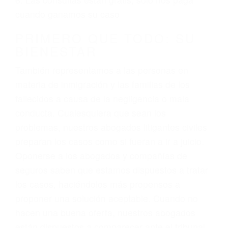
3. No importa si tiene un pase/licencia de
conducción
4. Usted tiene derecho de hacer un reclamo por
sus lesiones aunque no tenga seguro para su
auto.
5. Podemos atenderte en su propio casa, por
teléfono o en nuestra oficina en Visalia
6. Las consultas están gratis; solo nos paga
cuando ganamos su caso
PRIMERO QUE TODO: SU
BIENESTAR
También representamos a las personas en
materia de inmigración y las familias de los