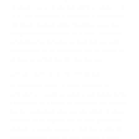
actuales y/o a futuro y para resarcir su dolor y
sufrimiento emocional.
El factor principal que un abogado de lesiones
personales debe determinar, es si el conductor
del vehículo estaba en falta y en qué medida al
momento del accidente. Otros factores que
pueden contribuir a provocar un accidente son
señales de tránsito con visibilidad obstruida,
faltas de atención, fatiga o distracciones del
conductor como el uso del teléfono celular o el
GPS, mal estado de la carretera o condiciones
climáticas desfavorables. Nuestros expertos
abogados de accidentes en Visalia, revisarán
exhaustivamente todos los factores que están
involucrados en su caso para que la justicia le