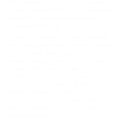
Cada condena por una violación de tránsito
suma un punto en su licencia de conducir. Su
compañía de seguros incluso podría cancelar su
póliza, o incrementarla sustancialmente. No
corra el riesgo. Contacte a nuestro abogado en
violaciones de tránsito hoy mismo y obtenga un
servicio personalizado y una representación
legal de la más alta calidad.
Para aprender más sobre las consecuencias de
las violaciones de tráfico, por favor visite nuestra
página informativa de Suspensiones de
Licencias de Conducir.
Si usted o un ser querido necesita ayuda de
nosotros abogados de accidentes en Houston,
llámenos las 24 horas o haga
clic aquí
para