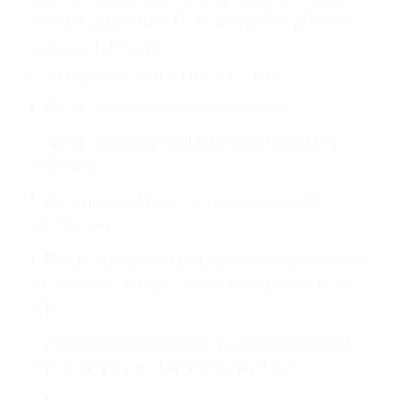
otorgue la compensación que merece.
CHOCAR ES NORMAL
Es triste pero cierto, si usted conduce un
automóvil en nuestras calles y carreteras, tarde
o temprano va a tener un accidente. No importa
qué tan cuidadoso sea, cuando usted conduce,
siempre habrá alguien que no está prestando
atención y puede causar un terrible accidente
automovilístico. Esto es muy factible si usted
conduce regularmente en una de las grandes
ciudades de Visalia.
6 PUNTOS IMPORTANTES
1. No es necesario que hable Ingles
2. No es necesario que sea documentado o
ciudadano