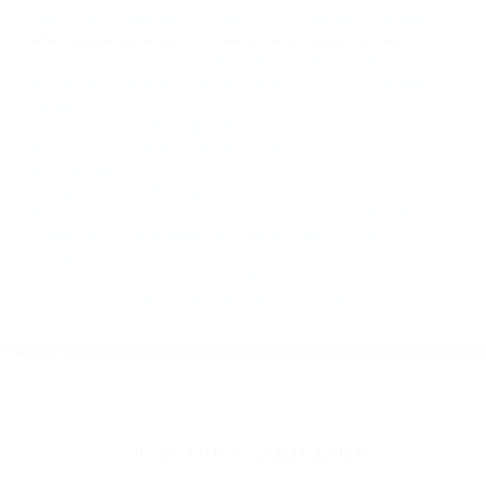
completar nuestro conveniente Formulario de
Contacto. Ofrecemos consultas iniciales
gratuitas en Visalia CA y sus alrededores, y en
todo el estado de California. ¡No Pagará un
Centavo a Menos que Obtenga una
Indemnización! Contáctenos hoy mismo para
saber si está capacitado para iniciar una
demanda judicial.
Aplastados California
Accidentes De Veiculos California
Más abogados de automóviles en el condado de Tulare:
Abogados De Accidentes De Trafico Goshen CA 93227
Abogados Especialistas En Accidentes De Trafico Sequoia
National Park CA 93262
Abogados De Trafico Alpaugh CA 93201
Abogados Especialistas En Accidentes De Trafico
Farmersville CA 93223
Abogados De Trafico Tipton CA 93272