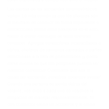
fallecidos a causa de la negligencia o mala
conducta. Cualesquiera que sean los
problemas, nuestros abogados litigantes civiles
preparan los casos como si fueran a ir a juicio.
Oponerse a los abogados y compañías de
seguros saben que estamos dispuestos a tratar
los casos, haciéndolos más propensos a
proponer una solución aceptable. Cuando no
hacen una buena oferta, nuestros abogados
están dispuestos a comparecer ante el tribunal.
Las causas de los accidentes automovilísticos
varían. Lo más común es que los choques son
el resultado de conducir de forma imprudente o
distracciones (como otros pasajeros en el auto,
hablar o enviar mensajes de texto mientras
conduce). Agregue conductores incapacitados o