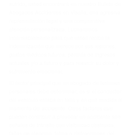
Accidentes por conductores ebrios o intoxicados (DUI
y DWI)
Accidentes peatonales, de motos y bicicletas
Accidentes de autobuses y trene
Accidentes de carretera
OBTENGA LA
INDEMNIZACIÓN QUE
MERECE POR SU
ACCIDENTE
Sin importar el tipo de accidente que haya
sufrido, usted encontrará en nuestro Bufete de
Abogados Accidentes en Visalia, una agresiva
representación legal y una comprensiva
atención personalizada. Lucharemos
incansablemente para que usted reciba la
indemnización que merece por sus lesiones,
gastos médicos futuros, pérdida de ingresos