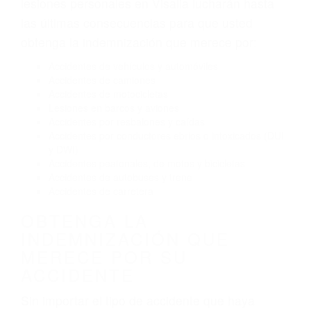
El no obedecer las señales de tráfico
Conducir de manera imprudente
Conducir bajo los efectos del alcohol
Reventón de llanta o neumático
OBTENGA AYUDA LEGAL
DE ABOGADOS
ACCIDENTES EN VISALIA
CA
Nuestros reconocidos y expertos abogados de
lesiones personales en Visalia lucharán hasta
las últimas consecuencias para que usted
obtenga la indemnización que merece por:
Accidentes de vehículos y automóviles
Accidentes de camiones
Accidentes de motocicletas
Lesiones en barcos y aviones
Accidentes por resbalones y caídas