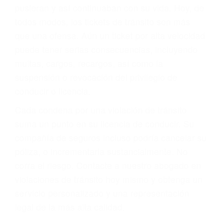
abogado describirá claramente sus opciones y
le proveerá con su mejor asesoría legal. Él tiene
más de 17 años de experiencia legal, los cuales
pondrá a su disposición. Con el soporte de su
experimentado equipo legal, él trabajará para
minimizar las posibles consecuencias negativas
de su violación a las leyes de tránsito.
En los años anteriores, las personas no
dudaban en pagar los tickets de tráfico que les
pusieran y así continuaban con su vida. Hoy, de
todos modos, los tickets de tránsito son más
que una ofensa. Aún un ticket por alta velocidad
puede tener serias consecuencias, incluyendo
multas, cargos, recargos, así como la
suspensión o revocación del privilegio de
conducir o licencia.