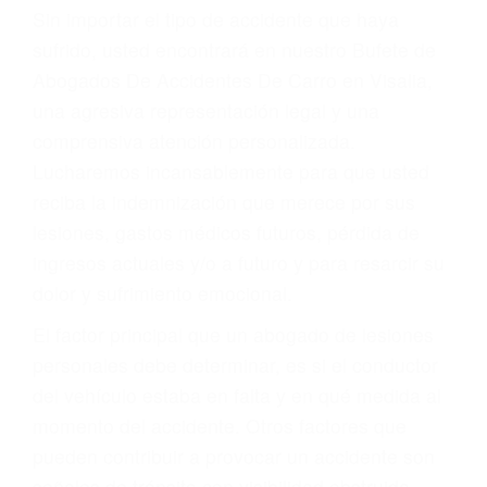
Accidentes por resbalones y caídas
Accidentes por conductores ebrios o intoxicados (DUI
y DWI)
Accidentes peatonales, de motos y bicicletas
Accidentes de autobuses y trene
Accidentes de carretera
OBTENGA LA
INDEMNIZACIÓN QUE
MERECE POR SU
ACCIDENTE
Sin importar el tipo de accidente que haya
sufrido, usted encontrará en nuestro Bufete de
Abogados De Accidentes De Carro en Visalia,
una agresiva representación legal y una
comprensiva atención personalizada.
Lucharemos incansablemente para que usted
reciba la indemnización que merece por sus