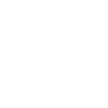
Envío de mensajes de texto al conducir
Exceso de velocidad
El no obedecer las señales de tráfico
Conducir de manera imprudente
Conducir bajo los efectos del alcohol
Reventón de llanta o neumático
OBTENGA AYUDA LEGAL
DE ABOGADOS DE
ACCIDENTES DE CARRO
EN VISALIA CA
Nuestros reconocidos y expertos abogados de
lesiones personales en Visalia lucharán hasta
las últimas consecuencias para que usted
obtenga la indemnización que merece por:
Accidentes de vehículos y automóviles
Accidentes de camiones
Accidentes de motocicletas
Lesiones en barcos y aviones