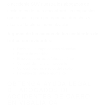
defecto parte tal como un neumático
defectuoso. A veces el accidente es causado
por fallas en el diseño de seguridad de la
carretera, divisor, el hombro, la señalización de
barandas o pobres o la iluminación.
La causa exacta de un accidente de auto no
siempre es evidente. Si su lesión es el resultado
de un accidente de coche, accidente de camión,
accidente de autobús, accidente de motocicleta
o accidente SUV nuestra los abogados de
accidentes de auto encontrará las respuestas
que necesita para proteger sus derechos y
alcanzar la plena indemnización.
Algunas de las causas de los accidentes de
tráfico son evidentes: