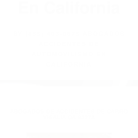
(855) 403-8675
Abogados
Accidentes De
Automovilismo
En California
BY
(855) 403-8675 ABOGADOS
ACCIDENTES DE
AUTOMOVILISMO EN