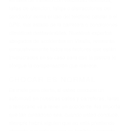
lesiones, gastos médicos futuros, pérdida de
ingresos actuales y/o a futuro y para resarcir su
dolor y sufrimiento emocional.
El factor principal que un abogado de lesiones
personales debe determinar, es si el conductor
del vehículo estaba en falta y en qué medida al
momento del accidente. Otros factores que
pueden contribuir a provocar un accidente son
señales de tránsito con visibilidad obstruida,
faltas de atención, fatiga o distracciones del
conductor como el uso del teléfono celular o el
GPS, mal estado de la carretera o condiciones
climáticas desfavorables. Nuestros expertos
abogados de accidentes en Visalia, revisarán
exhaustivamente todos los factores que están