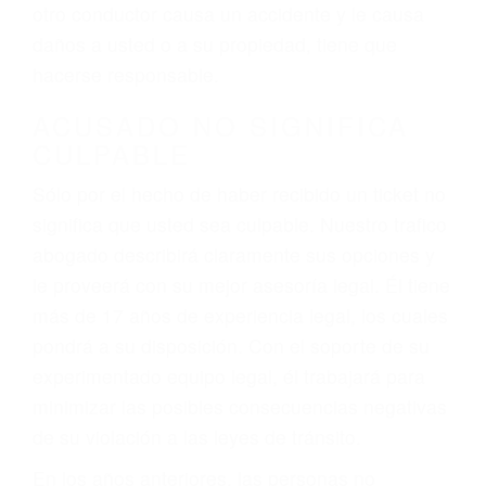
conduce). Agregue conductores incapacitados o
ebrios, choferes de camiones cansados o partes
defectuosas a la lista de posibilidades ¡y podrá
darse cuenta de que tan peligrosas pueden ser
nuestras carreteras! Cualquiera que sea la
causa del accidente, ¡nosotros podemos ayudar!
Cuando una persona se sienta detrás del
volante, nos debe a cada uno de nosotros la
obligación de manejar responsablemente. Si
otro conductor causa un accidente y le causa
daños a usted o a su propiedad, tiene que
hacerse responsable.
ACUSADO NO SIGNIFICA
CULPABLE
Sólo por el hecho de haber recibido un ticket no