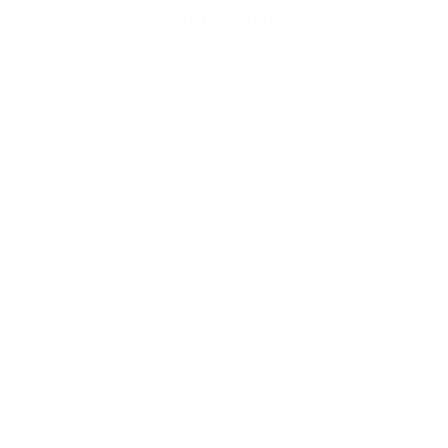
Abogados Accidentes Pixley CA 93256
Abogados De Accidentes De Carro Tulare CA 93274
Abogado Accidente De Auto Ivanhoe CA 93235
Abogados De Accidentes De Carro Ivanhoe CA 93235
Abogados De Acidentes Three Rivers CA 93271
Abogados De Accidentes De Carro Visalia CA 93277
Abogados De Trafico Camp Nelson CA 93208
CATEGORIES
AND TAGS
Orange
Riverside
Ventura
Santa Barbara
Tulare
Kings