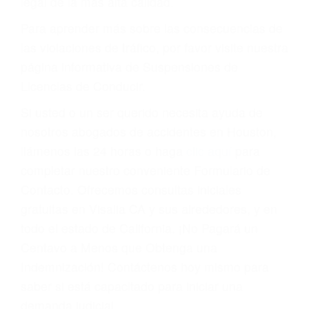
conducir o licencia.
Cada condena por una violación de tránsito
suma un punto en su licencia de conducir. Su
compañía de seguros incluso podría cancelar su
póliza, o incrementarla sustancialmente. No
corra el riesgo. Contacte a nuestro abogado en
violaciones de tránsito hoy mismo y obtenga un
servicio personalizado y una representación
legal de la más alta calidad.
Para aprender más sobre las consecuencias de
las violaciones de tráfico, por favor visite nuestra
página informativa de Suspensiones de
Licencias de Conducir.
Si usted o un ser querido necesita ayuda de