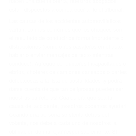
materia de inmigración y las familias de los
fallecidos a causa de la negligencia o mala
conducta. Cualesquiera que sean los
problemas, nuestros abogados litigantes civiles
preparan los casos como si fueran a ir a juicio.
Oponerse a los abogados y compañías de
seguros saben que estamos dispuestos a tratar
los casos, haciéndolos más propensos a
proponer una solución aceptable. Cuando no
hacen una buena oferta, nuestros abogados
están dispuestos a comparecer ante el tribunal.
Las causas de los accidentes automovilísticos
varían. Lo más común es que los choques son
el resultado de conducir de forma imprudente o
distracciones (como otros pasajeros en el auto,
hablar o enviar mensajes de texto mientras