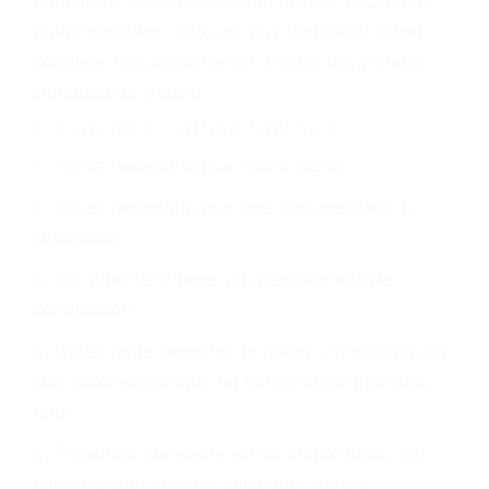
involucrados en su caso para que la justicia le
otorgue la compensación que merece.
CHOCAR ES NORMAL
Es triste pero cierto, si usted conduce un
automóvil en nuestras calles y carreteras, tarde
o temprano va a tener un accidente. No importa
qué tan cuidadoso sea, cuando usted conduce,
siempre habrá alguien que no está prestando
atención y puede causar un terrible accidente
automovilístico. Esto es muy factible si usted
conduce regularmente en una de las grandes
ciudades de Visalia.
6 PUNTOS IMPORTANTES
1. No es necesario que hable Ingles
2. No es necesario que sea documentado o