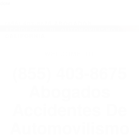
close
Toggl
naviga
(855) 403-8675 ABOGADOS
ACCIDENTES DE AUTOMOVILISMO EN
CALIFORNIA
WELCOME TO