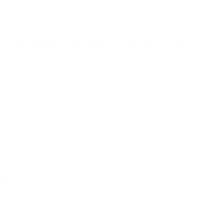
nosotros abogados de accidentes en Houston,
llámenos las 24 horas o haga
clic aquí
para
completar nuestro conveniente Formulario de
Contacto. Ofrecemos consultas iniciales
gratuitas en Visalia CA y sus alrededores, y en
todo el estado de California. ¡No Pagará un
Centavo a Menos que Obtenga una
Indemnización! Contáctenos hoy mismo para
saber si está capacitado para iniciar una
demanda judicial.
Accidentes De Veiculos California
So�ar Con Choque
California
Más abogados de automóviles en el condado de Tulare:
Abogados De Accidentes De Carro Sequoia National Park
CA 93262
Abogados Para Accidentes Porterville CA 93257
Abogados Especialistas En Accidentes De Trafico Springville
CA 93265