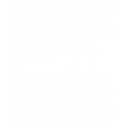
significa que usted sea culpable. Nuestro trafico
abogado describirá claramente sus opciones y
le proveerá con su mejor asesoría legal. Él tiene
más de 17 años de experiencia legal, los cuales
pondrá a su disposición. Con el soporte de su
experimentado equipo legal, él trabajará para
minimizar las posibles consecuencias negativas
de su violación a las leyes de tránsito.
En los años anteriores, las personas no
dudaban en pagar los tickets de tráfico que les
pusieran y así continuaban con su vida. Hoy, de
todos modos, los tickets de tránsito son más
que una ofensa. Aún un ticket por alta velocidad
puede tener serias consecuencias, incluyendo
multas, cargos, recargos, así como la
suspensión o revocación del privilegio de