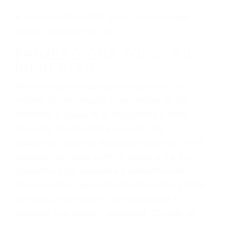
ciudadano
3. No importa si tiene un pase/licencia de
conducción
4. Usted tiene derecho de hacer un reclamo por
sus lesiones aunque no tenga seguro para su
auto.
5. Podemos atenderte en su propio casa, por
teléfono o en nuestra oficina en Visalia
6. Las consultas están gratis; solo nos paga
cuando ganamos su caso
PRIMERO QUE TODO: SU
BIENESTAR
También representamos a las personas en