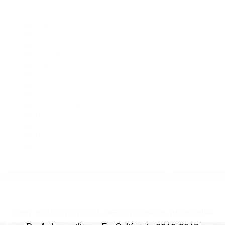
93271
Abogados Especialistas En Accidentes De Trafico Woodlake
CA 93286
Abogados De Acidentes Exeter CA 93221
Abogados Accidentes Lindsay CA 93247
Abogados Accidentes Richgrove CA 93261
CATEGORIES
AND TAGS
Orange
Riverside
Ventura
Santa Barbara
Tulare
Kings
Kern
Fresno