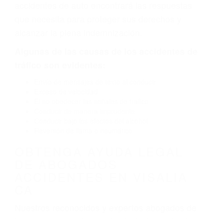
defectuoso. A veces el accidente es causado
por fallas en el diseño de seguridad de la
carretera, divisor, el hombro, la señalización de
barandas o pobres o la iluminación.
La causa exacta de un accidente de auto no
siempre es evidente. Si su lesión es el resultado
de un accidente de coche, accidente de camión,
accidente de autobús, accidente de motocicleta
o accidente SUV nuestra los abogados de
accidentes de auto encontrará las respuestas
que necesita para proteger sus derechos y
alcanzar la plena indemnización.
Algunas de las causas de los accidentes de
tráfico son evidentes:
Envío de mensajes de texto al conducir
Exceso de velocidad