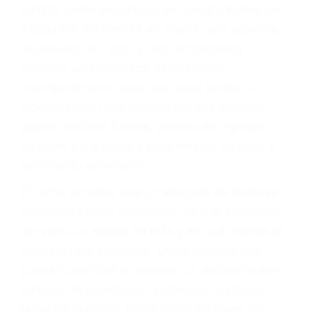
Accidentes por conductores ebrios o intoxicados (DUI
y DWI)
Accidentes peatonales, de motos y bicicletas
Accidentes de autobuses y trene
Accidentes de carretera
OBTENGA LA
INDEMNIZACIÓN QUE
MERECE POR SU
ACCIDENTE
Sin importar el tipo de accidente que haya
sufrido, usted encontrará en nuestro Bufete de
Abogados Accidentes en Visalia, una agresiva
representación legal y una comprensiva
atención personalizada. Lucharemos
incansablemente para que usted reciba la
indemnización que merece por sus lesiones,
gastos médicos futuros, pérdida de ingresos