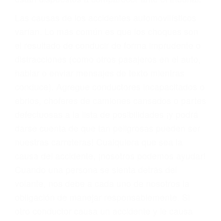
fallecidos a causa de la negligencia o mala
conducta. Cualesquiera que sean los
problemas, nuestros abogados litigantes civiles
preparan los casos como si fueran a ir a juicio.
Oponerse a los abogados y compañías de
seguros saben que estamos dispuestos a tratar
los casos, haciéndolos más propensos a
proponer una solución aceptable. Cuando no
hacen una buena oferta, nuestros abogados
están dispuestos a comparecer ante el tribunal.
Las causas de los accidentes automovilísticos
varían. Lo más común es que los choques son
el resultado de conducir de forma imprudente o
distracciones (como otros pasajeros en el auto,
hablar o enviar mensajes de texto mientras
conduce). Agregue conductores incapacitados o