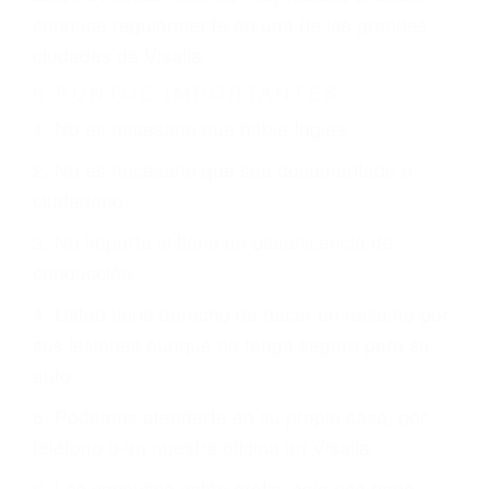
otorgue la compensación que merece.
CHOCAR ES NORMAL
Es triste pero cierto, si usted conduce un
automóvil en nuestras calles y carreteras, tarde
o temprano va a tener un accidente. No importa
qué tan cuidadoso sea, cuando usted conduce,
siempre habrá alguien que no está prestando
atención y puede causar un terrible accidente
automovilístico. Esto es muy factible si usted
conduce regularmente en una de las grandes
ciudades de Visalia.
6 PUNTOS IMPORTANTES
1. No es necesario que hable Ingles
2. No es necesario que sea documentado o
ciudadano