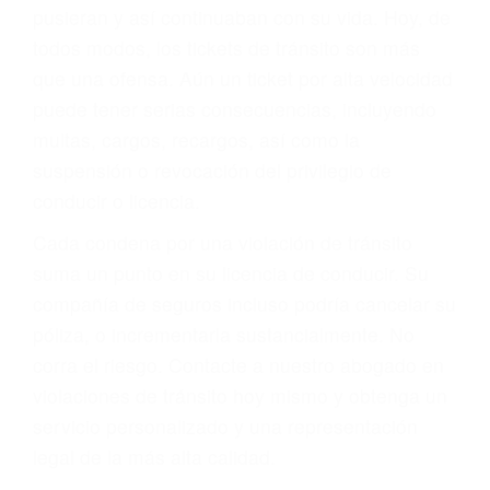
abogado describirá claramente sus opciones y
le proveerá con su mejor asesoría legal. Él tiene
más de 17 años de experiencia legal, los cuales
pondrá a su disposición. Con el soporte de su
experimentado equipo legal, él trabajará para
minimizar las posibles consecuencias negativas
de su violación a las leyes de tránsito.
En los años anteriores, las personas no
dudaban en pagar los tickets de tráfico que les
pusieran y así continuaban con su vida. Hoy, de
todos modos, los tickets de tránsito son más
que una ofensa. Aún un ticket por alta velocidad
puede tener serias consecuencias, incluyendo
multas, cargos, recargos, así como la
suspensión o revocación del privilegio de
conducir o licencia.