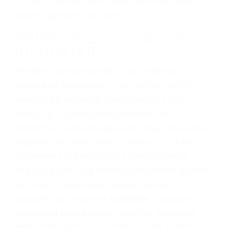
3. No importa si tiene un pase/licencia de
conducción
4. Usted tiene derecho de hacer un reclamo por
sus lesiones aunque no tenga seguro para su
auto.
5. Podemos atenderte en su propio casa, por
teléfono o en nuestra oficina en Visalia
6. Las consultas están gratis; solo nos paga
cuando ganamos su caso
PRIMERO QUE TODO: SU
BIENESTAR
También representamos a las personas en
materia de inmigración y las familias de los