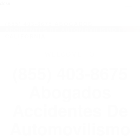
close
Toggl
naviga
(855) 403-8675 ABOGADOS
ACCIDENTES DE AUTOMOVILISMO EN
CALIFORNIA
WELCOME TO