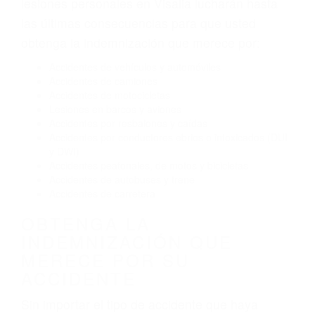
El no obedecer las señales de tráfico
Conducir de manera imprudente
Conducir bajo los efectos del alcohol
Reventón de llanta o neumático
OBTENGA AYUDA LEGAL
DE ABOGADOS
ACCIDENTES EN VISALIA
CA
Nuestros reconocidos y expertos abogados de
lesiones personales en Visalia lucharán hasta
las últimas consecuencias para que usted
obtenga la indemnización que merece por:
Accidentes de vehículos y automóviles
Accidentes de camiones
Accidentes de motocicletas
Lesiones en barcos y aviones
Accidentes por resbalones y caídas