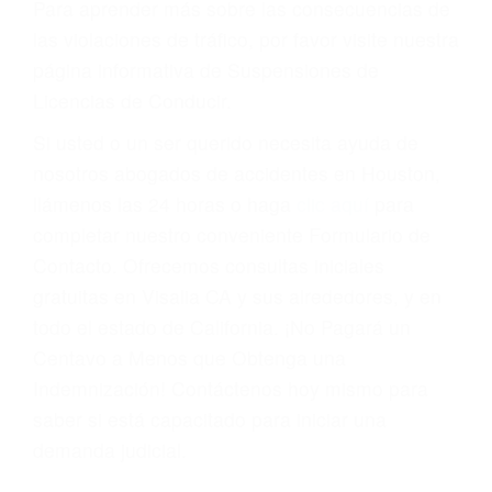
Cada condena por una violación de tránsito
suma un punto en su licencia de conducir. Su
compañía de seguros incluso podría cancelar su
póliza, o incrementarla sustancialmente. No
corra el riesgo. Contacte a nuestro abogado en
violaciones de tránsito hoy mismo y obtenga un
servicio personalizado y una representación
legal de la más alta calidad.
Para aprender más sobre las consecuencias de
las violaciones de tráfico, por favor visite nuestra
página informativa de Suspensiones de
Licencias de Conducir.
Si usted o un ser querido necesita ayuda de
nosotros abogados de accidentes en Houston,
llámenos las 24 horas o haga
clic aquí
para