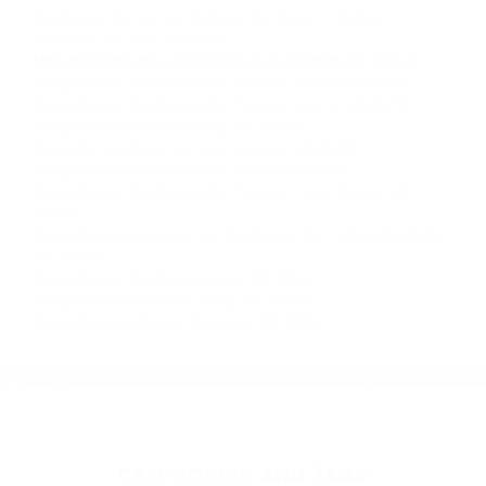
completar nuestro conveniente Formulario de
Contacto. Ofrecemos consultas iniciales
gratuitas en Visalia CA y sus alrededores, y en
todo el estado de California. ¡No Pagará un
Centavo a Menos que Obtenga una
Indemnización! Contáctenos hoy mismo para
saber si está capacitado para iniciar una
demanda judicial.
Accidentes De Carros Mortales California
So�ar
Accidente De Auto California
Más abogados de automóviles en el condado de Tulare:
Abogados De Accidentes De Transito Tulare CA 93274
Abogados De Accidentes De Transito Visalia CA 93279
Abogados Accidentes Posey CA 93260
Abogado Accidente De Auto Ivanhoe CA 93235
Abogado Accidente De Auto Visalia CA 93279
Abogados De Accidentes De Transito Three Rivers CA