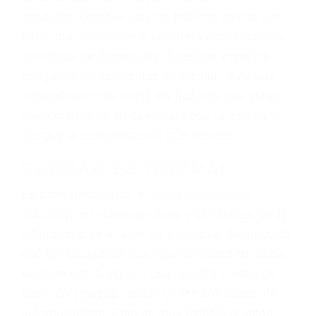
actuales y/o a futuro y para resarcir su dolor y
sufrimiento emocional.
El factor principal que un abogado de lesiones
personales debe determinar, es si el conductor
del vehículo estaba en falta y en qué medida al
momento del accidente. Otros factores que
pueden contribuir a provocar un accidente son
señales de tránsito con visibilidad obstruida,
faltas de atención, fatiga o distracciones del
conductor como el uso del teléfono celular o el
GPS, mal estado de la carretera o condiciones
climáticas desfavorables. Nuestros expertos
abogados de accidentes en Visalia, revisarán
exhaustivamente todos los factores que están
involucrados en su caso para que la justicia le