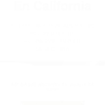
(855) 403-8675
Abogados
Accidentes De
Automovilismo
En California
BY
(855) 403-8675 ABOGADOS
ACCIDENTES DE
AUTOMOVILISMO EN