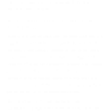
ebrios, choferes de camiones cansados o partes
defectuosas a la lista de posibilidades ¡y podrá
darse cuenta de que tan peligrosas pueden ser
nuestras carreteras! Cualquiera que sea la
causa del accidente, ¡nosotros podemos ayudar!
Cuando una persona se sienta detrás del
volante, nos debe a cada uno de nosotros la
obligación de manejar responsablemente. Si
otro conductor causa un accidente y le causa
daños a usted o a su propiedad, tiene que
hacerse responsable.
ACUSADO NO SIGNIFICA
CULPABLE
Sólo por el hecho de haber recibido un ticket no
significa que usted sea culpable. Nuestro trafico