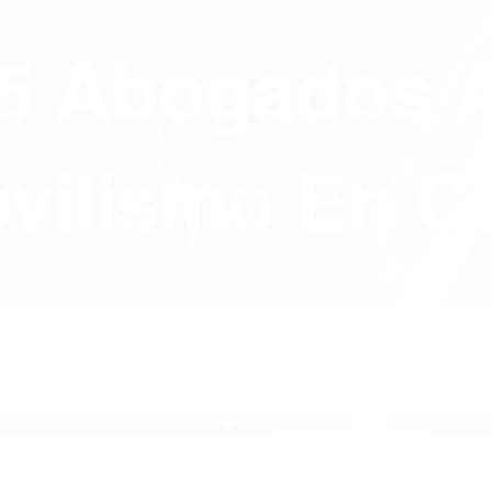
75 Abogados 
ilismo En Ca
ABOUT
CONTACT
PRIVAC