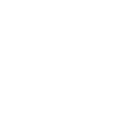
L DE ABOGADOS DE ACCIDENTE
s de lesiones personales en Visalia lucharán hasta las
r:
dos (DUI y DWI)