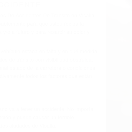
CCIDENTE
dos De Accidentes De Transito en Visalia,
sablemente para que usted reciba la
/o a futuro y para resarcir su dolor y
l vehículo estaba en falta y en qué medida
s de tránsito con visibilidad obstruida,
, mal estado de la carretera o condiciones
stivamente todos los factores que están
rano va a tener un accidente. No importa
ción y puede causar un terrible
des ciudades de Visalia.