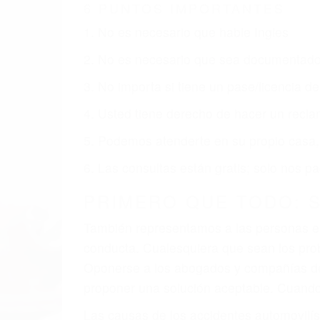
6 PUNTOS IMPORTANTES
1. No es necesario que hable Ingles
2. No es necesario que sea documentad
3. No importa si tiene un pase/licencia d
4. Usted tiene derecho de hacer un recl
5. Podemos atenderte en su propio casa, p
6. Las consultas están gratis; solo nos
PRIMERO QUE TODO: 
También representamos a las personas en 
conducta. Cualesquiera que sean los probl
Oponerse a los abogados y compañías de
proponer una solución aceptable. Cuando
Las causas de los accidentes automovilís