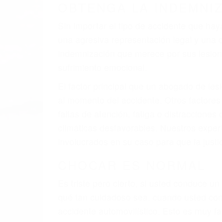
OBTENGA LA INDEMNI
Sin importar el tipo de accidente que ha
una agresiva representación legal y una
indemnización que merece por sus lesiones
sufrimiento emocional.
El factor principal que un abogado de les
al momento del accidente. Otros factores 
faltas de atención, fatiga o distracciones
climáticas desfavorables. Nuestros exper
involucrados en su caso para que la just
CHOCAR ES NORMAL
Es triste pero cierto, si usted conduce u
qué tan cuidadoso sea, cuando usted con
accidente automovilístico. Esto es muy f