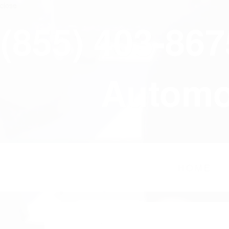
close
(855) 403-86
Automov
HOME