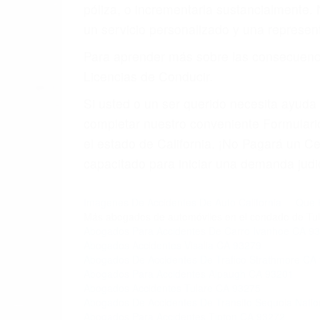
póliza, o incrementarla sustancialmente.
un servicio personalizado y una represent
Para aprender más sobre las consecuencia
Licencias de Conducir.
Si usted o un ser querido necesita ayud
completar nuestro conveniente Formulario
el estado de California. ¡No Pagará un 
capacitado para iniciar una demanda judic
Imagenes De Accidentes De Auto California
Que 
Más abogados de automóviles en el condado de Tul
Abogados Para Accidentes De Carro Ivanhoe CA 9
Abogados Accidentes Visalia CA 93279
Abogados De Accidentes De Trafico Strathmore CA
Abogados Para Accidentes Alpaugh CA 93201
Abogados Accidentes Tulare CA 93275
Abogados De Accidentes De Transito Sequoia Natio
Abogados Para Accidentes Tipton CA 93272