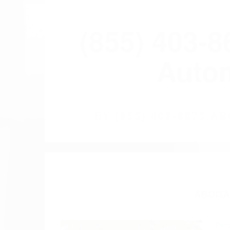
(855) 403-
Autom
BY
(855) 403-8675 
ABOGAD
Pare