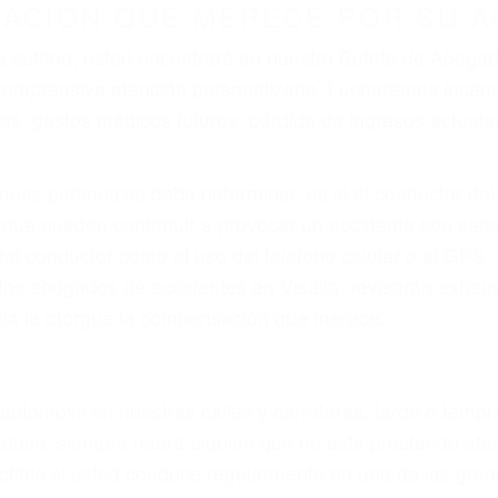
ZACIÓN QUE MERECE POR SU A
ya sufrido, usted encontrará en nuestro Bufete de Aboga
 comprensiva atención personalizada. Lucharemos incan
, gastos médicos futuros, pérdida de ingresos actuales y
iones personales debe determinar, es si el conductor de
que pueden contribuir a provocar un accidente son señale
 del conductor como el uso del teléfono celular o el GPS
tos abogados de accidentes en Visalia, revisarán exhau
icia le otorgue la compensación que merece.
n automóvil en nuestras calles y carreteras, tarde o temp
duce, siempre habrá alguien que no está prestando aten
actible si usted conduce regularmente en una de las gran