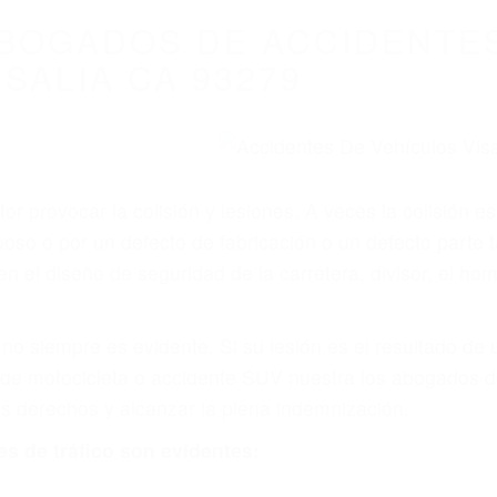
BOGADOS DE ACCIDENTES
ISALIA CA 93279
r provocar la colisión y lesiones. A veces la colisión es
uoso o por un defecto de fabricación o un defecto parte
en el diseño de seguridad de la carretera, divisor, el ho
no siempre es evidente. Si su lesión es el resultado de
 de motocicleta o accidente SUV nuestra los abogados d
s derechos y alcanzar la plena indemnización.
s de tráfico son evidentes: