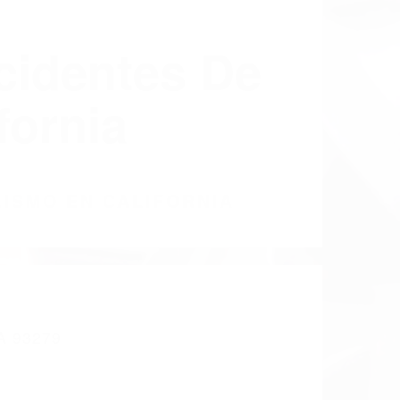
cidentes De
fornia
LISMO EN CALIFORNIA
A 93279