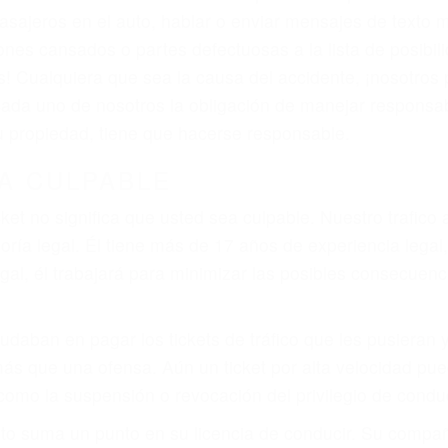
asajeros en el auto, hablar o enviar mensajes de texto
ones cansados o partes defectuosas a la lista de posibil
as! Cualquiera que sea la causa del accidente, ¡nosotr
 cada uno de nosotros la obligación de manejar responsa
u propiedad, tiene que hacerse responsable.
A CULPABLE
cket no significa que usted sea culpable. Nuestro trafic
ría legal. Él tiene más de 17 años de experiencia legal
al, él trabajará para minimizar las posibles consecuenci
udaban en pagar los tickets de tráfico que les pusieran 
 más que una ofensa. Aún un ticket por alta velocidad pu
como la suspensión o revocación del privilegio de conduci
to suma un punto en su licencia de conducir. Su compañ