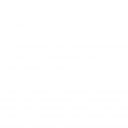
o o ciudadano
e conducción
amo por sus lesiones aunque no tenga seguro para su aut
or teléfono o en nuestra oficina en Visalia
 paga cuando ganamos su caso
SU BIENESTAR
materia de inmigración y las familias de los fallecidos 
emas, nuestros abogados litigantes civiles preparan los 
 seguros saben que estamos dispuestos a tratar los ca
 no hacen una buena oferta, nuestros abogados están di
ticos varían. Lo más común es que los choques son el r