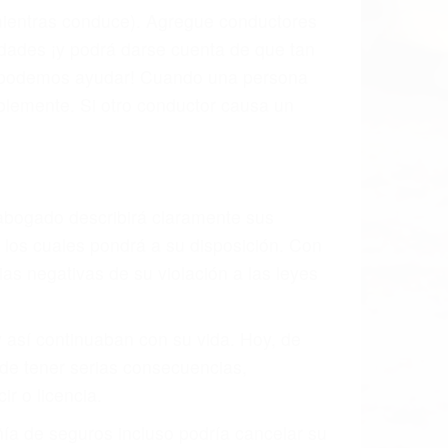
 mientras conduce). Agregue conductores
idades ¡y podrá darse cuenta de que tan
os podemos ayudar! Cuando una persona
blemente. Si otro conductor causa un
o abogado describirá claramente sus
, los cuales pondrá a su disposición. Con
as negativas de su violación a las leyes
y así continuaban con su vida. Hoy, de
ede tener serias consecuencias,
r o licencia.
ía de seguros incluso podría cancelar su