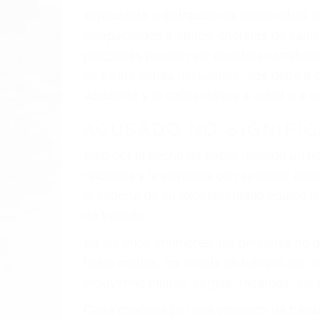
imprudente o distracciones (como otros p
incapacitados o ebrios, choferes de cami
peligrosas pueden ser nuestras carreter
se sienta detrás del volante, nos debe a
accidente y le causa daños a usted o a s
ACUSADO NO SIGNIFIC
Sólo por el hecho de haber recibido un ti
opciones y le proveerá con su mejor aseso
el soporte de su experimentado equipo leg
de tránsito.
En los años anteriores, las personas no d
todos modos, los tickets de tránsito son
incluyendo multas, cargos, recargos, así 
Cada condena por una violación de tránsi