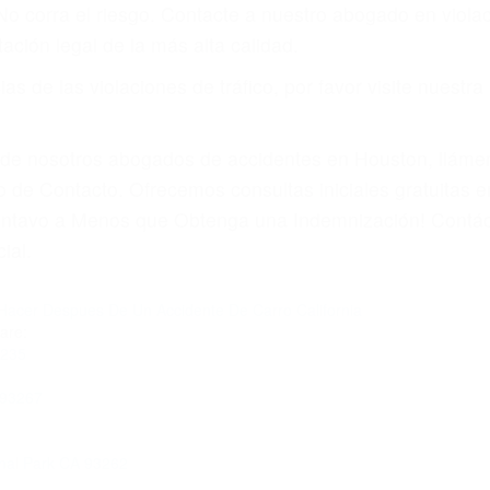
 No corra el riesgo. Contacte a nuestro abogado en viol
ación legal de la más alta calidad.
s de las violaciones de tráfico, por favor visite nuestr
a de nosotros abogados de accidentes en Houston, llám
 de Contacto. Ofrecemos consultas iniciales gratuitas e
Centavo a Menos que Obtenga una Indemnización! Contác
ial.
Hacer Despues De Un Accidente De Carro California
are:
3235
 93267
nal Park CA 93262