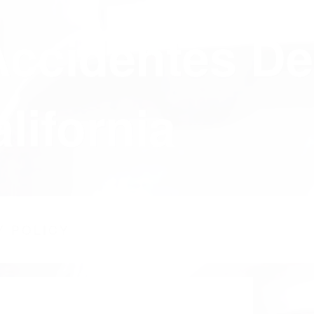
Accidentes De
lifornia
Y POLICY