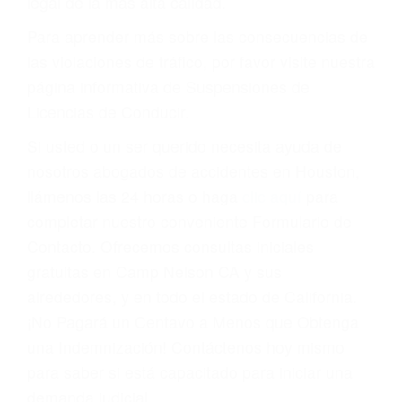
conducir o licencia.
Cada condena por una violación de tránsito
suma un punto en su licencia de conducir. Su
compañía de seguros incluso podría cancelar su
póliza, o incrementarla sustancialmente. No
corra el riesgo. Contacte a nuestro abogado en
violaciones de tránsito hoy mismo y obtenga un
servicio personalizado y una representación
legal de la más alta calidad.
Para aprender más sobre las consecuencias de
las violaciones de tráfico, por favor visite nuestra
página informativa de Suspensiones de
Licencias de Conducir.
Si usted o un ser querido necesita ayuda de