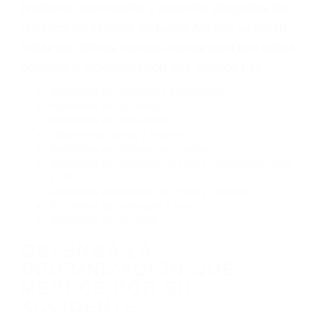
Envío de mensajes de texto al conducir
Exceso de velocidad
El no obedecer las señales de tráfico
Conducir de manera imprudente
Conducir bajo los efectos del alcohol
Reventón de llanta o neumático
OBTENGA AYUDA LEGAL
DE ABOGADOS DE
ACCIDENTES DE TRAFICO
EN CAMP NELSON CA
Nuestros reconocidos y expertos abogados de
lesiones personales en Camp Nelson lucharán
hasta las últimas consecuencias para que usted
obtenga la indemnización que merece por:
Accidentes de vehículos y automóviles
Accidentes de camiones
Accidentes de motocicletas
Lesiones en barcos y aviones