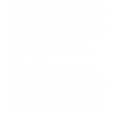
significa que usted sea culpable. Nuestro trafico
abogado describirá claramente sus opciones y
le proveerá con su mejor asesoría legal. Él tiene
más de 17 años de experiencia legal, los cuales
pondrá a su disposición. Con el soporte de su
experimentado equipo legal, él trabajará para
minimizar las posibles consecuencias negativas
de su violación a las leyes de tránsito.
En los años anteriores, las personas no
dudaban en pagar los tickets de tráfico que les
pusieran y así continuaban con su vida. Hoy, de
todos modos, los tickets de tránsito son más
que una ofensa. Aún un ticket por alta velocidad
puede tener serias consecuencias, incluyendo
multas, cargos, recargos, así como la
suspensión o revocación del privilegio de