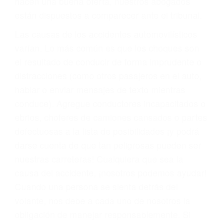
materia de inmigración y las familias de los
fallecidos a causa de la negligencia o mala
conducta. Cualesquiera que sean los
problemas, nuestros abogados litigantes civiles
preparan los casos como si fueran a ir a juicio.
Oponerse a los abogados y compañías de
seguros saben que estamos dispuestos a tratar
los casos, haciéndolos más propensos a
proponer una solución aceptable. Cuando no
hacen una buena oferta, nuestros abogados
están dispuestos a comparecer ante el tribunal.
Las causas de los accidentes automovilísticos
varían. Lo más común es que los choques son
el resultado de conducir de forma imprudente o
distracciones (como otros pasajeros en el auto,
hablar o enviar mensajes de texto mientras