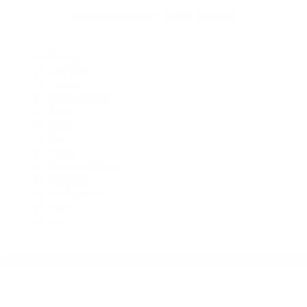
Abogados Accidentes California Hot Springs CA 93207
Abogados Para Accidentes California Hot Springs CA 93207
Abogados De Acidentes Camp Nelson CA 93208
Abogado Accidente De Auto Alpaugh CA 93201
Abogados Para Accidentes De Carro California Hot Springs
CA 93207
Abogados De Accidentes De Trafico Alpaugh CA 93201
CATEGORIES
AND TAGS
Orange
Riverside
Ventura
Santa Barbara
Tulare
Kings