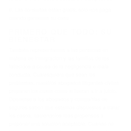
ciudadano
3. No importa si tiene un pase/licencia de
conducción
4. Usted tiene derecho de hacer un reclamo por
sus lesiones aunque no tenga seguro para su
auto.
5. Podemos atenderte en su propio casa, por
teléfono o en nuestra oficina en Camp Nelson
6. Las consultas están gratis; solo nos paga
cuando ganamos su caso
PRIMERO QUE TODO: SU
BIENESTAR
También representamos a las personas en