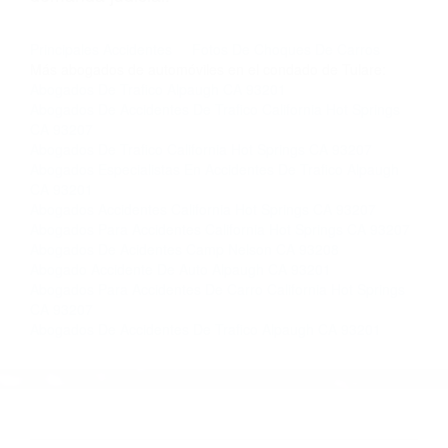
nosotros abogados de accidentes en Houston,
llámenos las 24 horas o haga
clic aquí
para
completar nuestro conveniente Formulario de
Contacto. Ofrecemos consultas iniciales
gratuitas en Camp Nelson CA y sus
alrededores, y en todo el estado de California.
¡No Pagará un Centavo a Menos que Obtenga
una Indemnización! Contáctenos hoy mismo
para saber si está capacitado para iniciar una
demanda judicial.
Principales Accidentes
Fotos De Choques De Carros
Más abogados de automóviles en el condado de Tulare:
Abogados De Trafico Alpaugh CA 93201
Abogados De Accidentes De Trafico California Hot Springs
CA 93207
Abogados De Trafico California Hot Springs CA 93207
Abogados Especialistas En Accidentes De Trafico Alpaugh
CA 93201