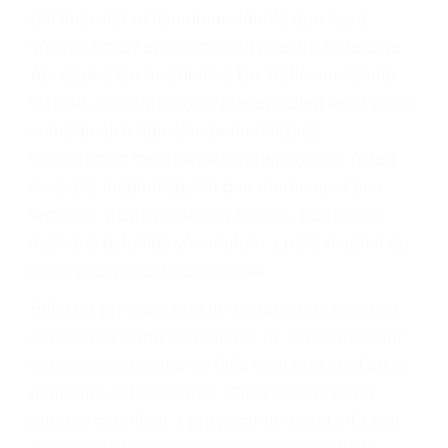
Accidentes por resbalones y caídas
Accidentes por conductores ebrios o intoxicados (DUI
y DWI)
Accidentes peatonales, de motos y bicicletas
Accidentes de autobuses y trene
Accidentes de carretera
OBTENGA LA
INDEMNIZACIÓN QUE
MERECE POR SU
ACCIDENTE
Sin importar el tipo de accidente que haya
sufrido, usted encontrará en nuestro Bufete de
Abogados De Accidentes De Trafico en Camp
Nelson, una agresiva representación legal y una
comprensiva atención personalizada.
Lucharemos incansablemente para que usted
reciba la indemnización que merece por sus