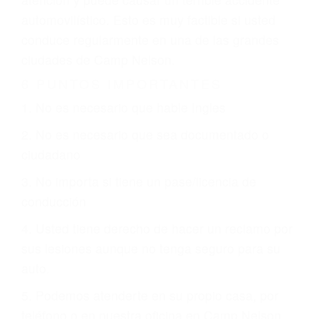
que están involucrados en su caso para que la
justicia le otorgue la compensación que merece.
CHOCAR ES NORMAL
Es triste pero cierto, si usted conduce un
automóvil en nuestras calles y carreteras, tarde
o temprano va a tener un accidente. No importa
qué tan cuidadoso sea, cuando usted conduce,
siempre habrá alguien que no está prestando
atención y puede causar un terrible accidente
automovilístico. Esto es muy factible si usted
conduce regularmente en una de las grandes
ciudades de Camp Nelson.
6 PUNTOS IMPORTANTES
1. No es necesario que hable Ingles
2. No es necesario que sea documentado o