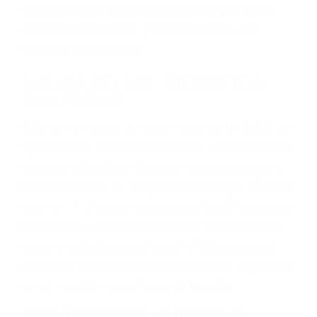
conduce). Agregue conductores incapacitados o
ebrios, choferes de camiones cansados o partes
defectuosas a la lista de posibilidades ¡y podrá
darse cuenta de que tan peligrosas pueden ser
nuestras carreteras! Cualquiera que sea la
causa del accidente, ¡nosotros podemos ayudar!
Cuando una persona se sienta detrás del
volante, nos debe a cada uno de nosotros la
obligación de manejar responsablemente. Si
otro conductor causa un accidente y le causa
daños a usted o a su propiedad, tiene que
hacerse responsable.
ACUSADO NO SIGNIFICA
CULPABLE
Sólo por el hecho de haber recibido un ticket no