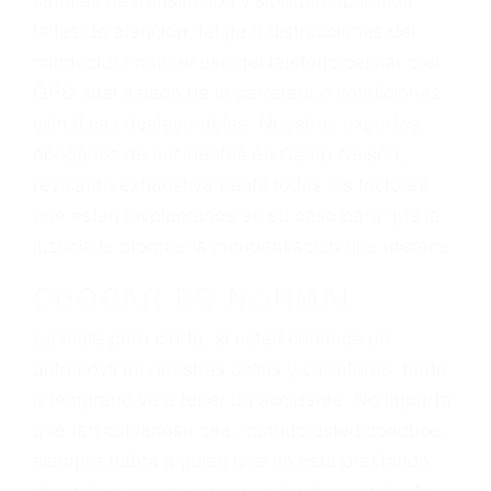
lesiones, gastos médicos futuros, pérdida de
ingresos actuales y/o a futuro y para resarcir su
dolor y sufrimiento emocional.
El factor principal que un abogado de lesiones
personales debe determinar, es si el conductor
del vehículo estaba en falta y en qué medida al
momento del accidente. Otros factores que
pueden contribuir a provocar un accidente son
señales de tránsito con visibilidad obstruida,
faltas de atención, fatiga o distracciones del
conductor como el uso del teléfono celular o el
GPS, mal estado de la carretera o condiciones
climáticas desfavorables. Nuestros expertos
abogados de accidentes en Camp Nelson,
revisarán exhaustivamente todos los factores