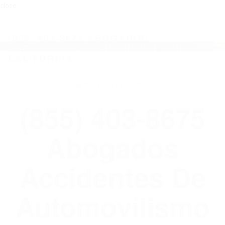
close
Toggl
naviga
(855) 403-8675 ABOGADOS
ACCIDENTES DE AUTOMOVILISMO EN
CALIFORNIA
WELCOME TO