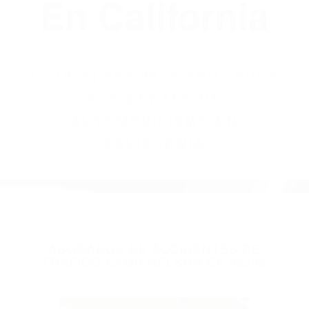
(855) 403-8675
Abogados
Accidentes De
Automovilismo
En California
BY
(855) 403-8675 ABOGADOS
ACCIDENTES DE
AUTOMOVILISMO EN