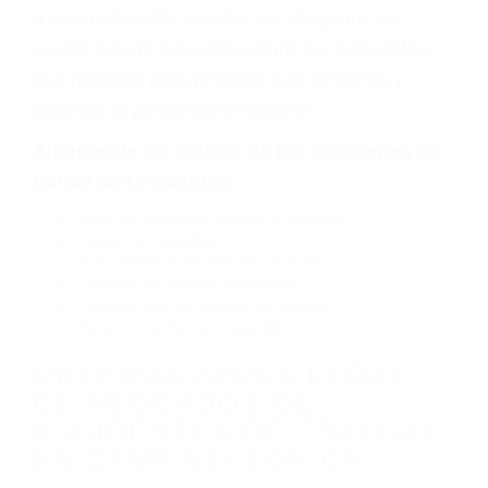
fabricación o un defecto parte tal como un
neumático defectuoso. A veces el accidente es
causado por fallas en el diseño de seguridad de
la carretera, divisor, el hombro, la señalización
de barandas o pobres o la iluminación.
La causa exacta de un accidente de auto no
siempre es evidente. Si su lesión es el resultado
de un accidente de coche, accidente de camión,
accidente de autobús, accidente de motocicleta
o accidente SUV nuestra los abogados de
accidentes de auto encontrará las respuestas
que necesita para proteger sus derechos y
alcanzar la plena indemnización.
Algunas de las causas de los accidentes de
tráfico son evidentes: