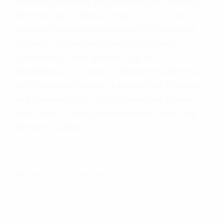
nosotros abogados de accidentes en Houston,
llámenos las 24 horas o haga
clic aquí
para
completar nuestro conveniente Formulario de
Contacto. Ofrecemos consultas iniciales
gratuitas en Camp Nelson CA y sus
alrededores, y en todo el estado de California.
¡No Pagará un Centavo a Menos que Obtenga
una Indemnización! Contáctenos hoy mismo
para saber si está capacitado para iniciar una
demanda judicial.
Accidentes Automovilisticos Recientes
Principales
Accidentes
Más abogados de automóviles en el condado de Tulare:
Abogados De Accidentes De Carro Camp Nelson CA 93208
Abogados De Accidentes De Trafico Alpaugh CA 93201
Abogados De Trafico California Hot Springs CA 93207
Abogados Para Accidentes Alpaugh CA 93201
Abogado Accidente De Auto Alpaugh CA 93201