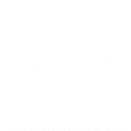
o o ciudadano
e conducción
amo por sus lesiones aunque no tenga seguro para su aut
or teléfono o en nuestra oficina en Porterville
 paga cuando ganamos su caso
SU BIENESTAR
materia de inmigración y las familias de los fallecidos 
emas, nuestros abogados litigantes civiles preparan los 
 seguros saben que estamos dispuestos a tratar los ca
 no hacen una buena oferta, nuestros abogados están di
ticos varían. Lo más común es que los choques son el r