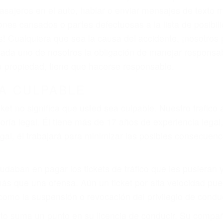
asajeros en el auto, hablar o enviar mensajes de texto
ones cansados o partes defectuosas a la lista de posibil
as! Cualquiera que sea la causa del accidente, ¡nosotr
 cada uno de nosotros la obligación de manejar responsa
u propiedad, tiene que hacerse responsable.
A CULPABLE
cket no significa que usted sea culpable. Nuestro trafic
ría legal. Él tiene más de 17 años de experiencia legal
al, él trabajará para minimizar las posibles consecuenci
udaban en pagar los tickets de tráfico que les pusieran 
 más que una ofensa. Aún un ticket por alta velocidad pu
como la suspensión o revocación del privilegio de conduci
to suma un punto en su licencia de conducir. Su compañ