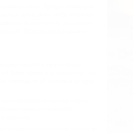
 mientras conduce). Agregue conductores
idades ¡y podrá darse cuenta de que tan
os podemos ayudar! Cuando una persona
blemente. Si otro conductor causa un
o abogado describirá claramente sus
, los cuales pondrá a su disposición. Con
as negativas de su violación a las leyes
y así continuaban con su vida. Hoy, de
ede tener serias consecuencias,
r o licencia.
ía de seguros incluso podría cancelar su