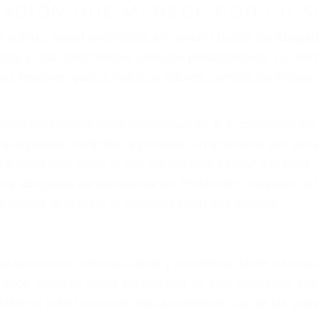
ZACIÓN QUE MERECE POR SU A
ya sufrido, usted encontrará en nuestro Bufete de Aboga
n legal y una comprensiva atención personalizada. Luch
s lesiones, gastos médicos futuros, pérdida de ingresos 
iones personales debe determinar, es si el conductor de
que pueden contribuir a provocar un accidente son señale
 del conductor como el uso del teléfono celular o el GPS
tos abogados de accidentes en Porterville, revisarán ex
a justicia le otorgue la compensación que merece.
n automóvil en nuestras calles y carreteras, tarde o temp
duce, siempre habrá alguien que no está prestando aten
ctible si usted conduce regularmente en una de las gran