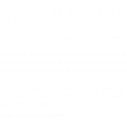
BOGADOS DE ACCIDENTES
ORTERVILLE CA 93257
r provocar la colisión y lesiones. A veces la colisión es
fectuoso o por un defecto de fabricación o un defecto p
en el diseño de seguridad de la carretera, divisor, el ho
no siempre es evidente. Si su lesión es el resultado de
 de motocicleta o accidente SUV nuestra los abogados d
s derechos y alcanzar la plena indemnización.
s de tráfico son evidentes: