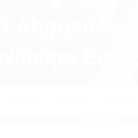
75 Abogados 
ilismo En Ca
ABOUT
CONTACT
PRIVAC