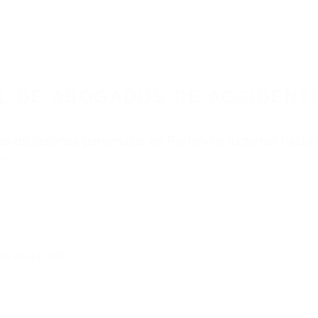
L DE ABOGADOS DE ACCIDENTE
s de lesiones personales en Porterville lucharán hasta 
r:
dos (DUI y DWI)