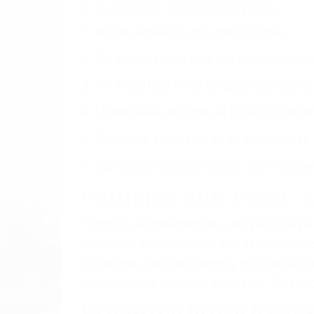
6 PUNTOS IMPORTANTES
1. No es necesario que hable Ingles
2. No es necesario que sea documentad
3. No importa si tiene un pase/licencia d
4. Usted tiene derecho de hacer un recl
5. Podemos atenderte en su propio casa, p
6. Las consultas están gratis; solo nos
PRIMERO QUE TODO: 
También representamos a las personas en 
conducta. Cualesquiera que sean los probl
Oponerse a los abogados y compañías de
proponer una solución aceptable. Cuando
Las causas de los accidentes automovilís