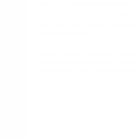
póliza, o incrementarla sustancialmente.
un servicio personalizado y una represent
Para aprender más sobre las consecuencia
Licencias de Conducir.
Si usted o un ser querido necesita ayud
completar nuestro conveniente Formulario
todo el estado de California. ¡No Pagar
capacitado para iniciar una demanda judic
Que Significa So�ar Con Motos
Asidentes De Au
Más abogados de automóviles en el condado de Tul
Abogados Para Accidentes Pixley CA 93256
Abogados De Accidentes De Transito Goshen CA 9
Abogado Accidente De Auto Exeter CA 93221
Abogados Para Accidentes De Carro Ivanhoe CA 9
Abogados Especialistas En Accidentes De Trafico E
Abogados Para Accidentes Lindsay CA 93247
Abogados De Accidentes De Carro Goshen CA 932