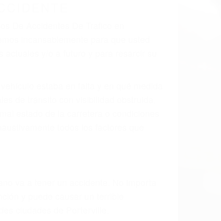
CCIDENTE
dos De Accidentes De Trafico en
aremos incansablemente para que usted
actuales y/o a futuro y para resarcir su
l vehículo estaba en falta y en qué medida
s de tránsito con visibilidad obstruida,
, mal estado de la carretera o condiciones
haustivamente todos los factores que
rano va a tener un accidente. No importa
ción y puede causar un terrible
des ciudades de Porterville.