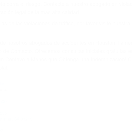
 No corra el riesgo. Contacte a nuestro abogado en viol
ación legal de la más alta calidad.
s de las violaciones de tráfico, por favor visite nuestr
a de nosotros abogados de accidentes en Houston, llám
 de Contacto. Ofrecemos consultas iniciales gratuitas en
á un Centavo a Menos que Obtenga una Indemnización! C
ial.
tos
are:
3227
3235
arlimart CA 93219
27