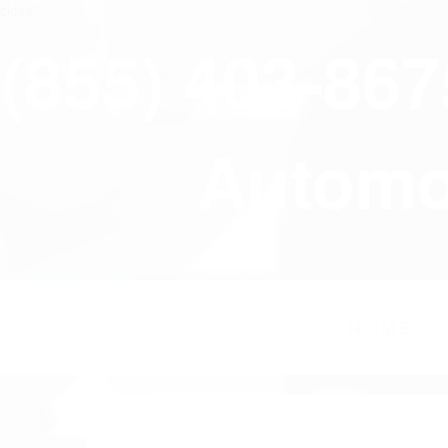
close
(855) 403-86
Automov
HOME