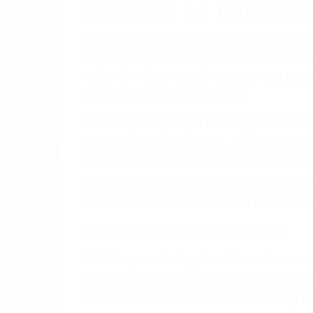
OBTENGA LA INDEMNI
Sin importar el tipo de accidente que ha
Porterville, una agresiva representació
reciba la indemnización que merece por su
dolor y sufrimiento emocional.
El factor principal que un abogado de les
al momento del accidente. Otros factores 
faltas de atención, fatiga o distracciones
climáticas desfavorables. Nuestros exper
están involucrados en su caso para que l
CHOCAR ES NORMAL
Es triste pero cierto, si usted conduce u
qué tan cuidadoso sea, cuando usted con
accidente automovilístico. Esto es muy fa