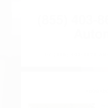
(855) 403-
Autom
BY
(855) 403-8675 
ABOGADO
Pare