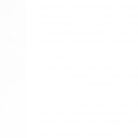
imprudente o distracciones (como otros p
incapacitados o ebrios, choferes de cami
peligrosas pueden ser nuestras carreter
se sienta detrás del volante, nos debe a
accidente y le causa daños a usted o a s
ACUSADO NO SIGNIFIC
Sólo por el hecho de haber recibido un ti
opciones y le proveerá con su mejor aseso
el soporte de su experimentado equipo leg
de tránsito.
En los años anteriores, las personas no d
todos modos, los tickets de tránsito son
incluyendo multas, cargos, recargos, así 
Cada condena por una violación de tránsi