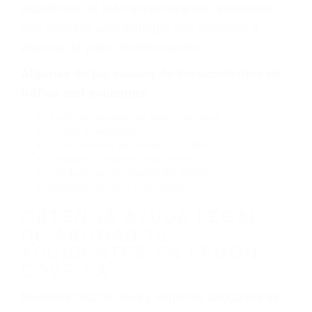
neumático defectuoso. A veces el accidente es
causado por fallas en el diseño de seguridad de
la carretera, divisor, el hombro, la señalización
de barandas o pobres o la iluminación.
La causa exacta de un accidente de auto no
siempre es evidente. Si su lesión es el resultado
de un accidente de coche, accidente de camión,
accidente de autobús, accidente de motocicleta
o accidente SUV nuestra los abogados de
accidentes de auto encontrará las respuestas
que necesita para proteger sus derechos y
alcanzar la plena indemnización.
Algunas de las causas de los accidentes de
tráfico son evidentes:
Envío de mensajes de texto al conducir
Exceso de velocidad