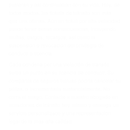
abogado describirá claramente sus opciones y
le proveerá con su mejor asesoría legal. Él tiene
más de 17 años de experiencia legal, los cuales
pondrá a su disposición. Con el soporte de su
experimentado equipo legal, él trabajará para
minimizar las posibles consecuencias negativas
de su violación a las leyes de tránsito.
En los años anteriores, las personas no
dudaban en pagar los tickets de tráfico que les
pusieran y así continuaban con su vida. Hoy, de
todos modos, los tickets de tránsito son más
que una ofensa. Aún un ticket por alta velocidad
puede tener serias consecuencias, incluyendo
multas, cargos, recargos, así como la
suspensión o revocación del privilegio de
conducir o licencia.