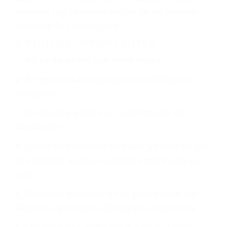
justicia le otorgue la compensación que merece.
CHOCAR ES NORMAL
Es triste pero cierto, si usted conduce un
automóvil en nuestras calles y carreteras, tarde
o temprano va a tener un accidente. No importa
qué tan cuidadoso sea, cuando usted conduce,
siempre habrá alguien que no está prestando
atención y puede causar un terrible accidente
automovilístico. Esto es muy factible si usted
conduce regularmente en una de las grandes
ciudades de Lemon Cove.
6 PUNTOS IMPORTANTES
1. No es necesario que hable Ingles
2. No es necesario que sea documentado o
ciudadano