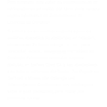
Cada condena por una violación de tránsito
suma un punto en su licencia de conducir. Su
compañía de seguros incluso podría cancelar su
póliza, o incrementarla sustancialmente. No
corra el riesgo. Contacte a nuestro abogado en
violaciones de tránsito hoy mismo y obtenga un
servicio personalizado y una representación
legal de la más alta calidad.
Para aprender más sobre las consecuencias de
las violaciones de tráfico, por favor visite nuestra
página informativa de Suspensiones de
Licencias de Conducir.
Si usted o un ser querido necesita ayuda de
nosotros abogados de accidentes en Houston,
llámenos las 24 horas o haga
clic aquí
para