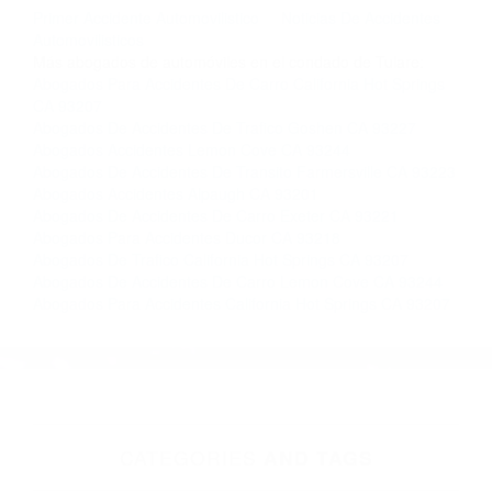
completar nuestro conveniente Formulario de
Contacto. Ofrecemos consultas iniciales
gratuitas en Lemon Cove CA y sus alrededores,
y en todo el estado de California. ¡No Pagará un
Centavo a Menos que Obtenga una
Indemnización! Contáctenos hoy mismo para
saber si está capacitado para iniciar una
demanda judicial.
Primer Accidente Automovilistico
Noticias De Accidentes
Automovilisticos
Más abogados de automóviles en el condado de Tulare:
Abogados Para Accidentes De Carro California Hot Springs
CA 93207
Abogados De Accidentes De Trafico Goshen CA 93227
Abogados Accidentes Lemon Cove CA 93244
Abogados De Accidentes De Transito Farmersville CA 93223
Abogados Accidentes Alpaugh CA 93201