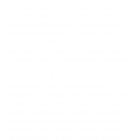
ingresos actuales y/o a futuro y para resarcir su
dolor y sufrimiento emocional.
El factor principal que un abogado de lesiones
personales debe determinar, es si el conductor
del vehículo estaba en falta y en qué medida al
momento del accidente. Otros factores que
pueden contribuir a provocar un accidente son
señales de tránsito con visibilidad obstruida,
faltas de atención, fatiga o distracciones del
conductor como el uso del teléfono celular o el
GPS, mal estado de la carretera o condiciones
climáticas desfavorables. Nuestros expertos
abogados de accidentes en Lemon Cove,
revisarán exhaustivamente todos los factores
que están involucrados en su caso para que la