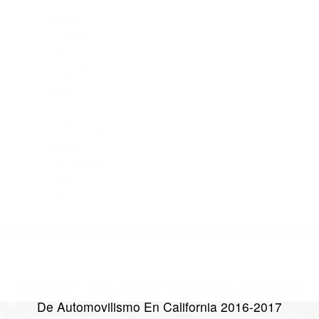
Abogados De Accidentes De Carro Exeter CA 93221
Abogados Para Accidentes Ducor CA 93218
Abogados De Trafico California Hot Springs CA 93207
Abogados De Accidentes De Carro Lemon Cove CA 93244
Abogados Para Accidentes California Hot Springs CA 93207
CATEGORIES
AND TAGS
Orange
Riverside
Ventura
Santa Barbara
Tulare
Kings
Kern
Fresno
San Luis Obispo