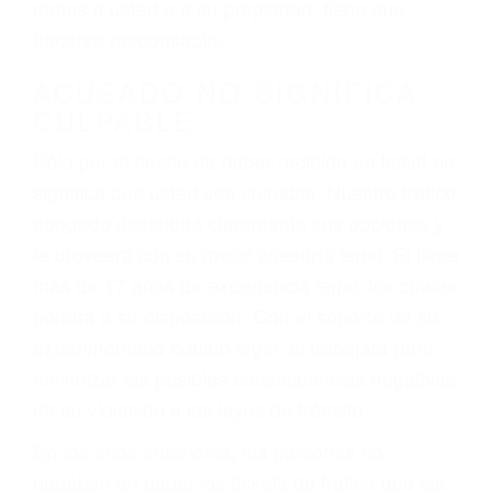
ebrios, choferes de camiones cansados o partes
defectuosas a la lista de posibilidades ¡y podrá
darse cuenta de que tan peligrosas pueden ser
nuestras carreteras! Cualquiera que sea la
causa del accidente, ¡nosotros podemos ayudar!
Cuando una persona se sienta detrás del
volante, nos debe a cada uno de nosotros la
obligación de manejar responsablemente. Si
otro conductor causa un accidente y le causa
daños a usted o a su propiedad, tiene que
hacerse responsable.
ACUSADO NO SIGNIFICA
CULPABLE
Sólo por el hecho de haber recibido un ticket no
significa que usted sea culpable. Nuestro trafico