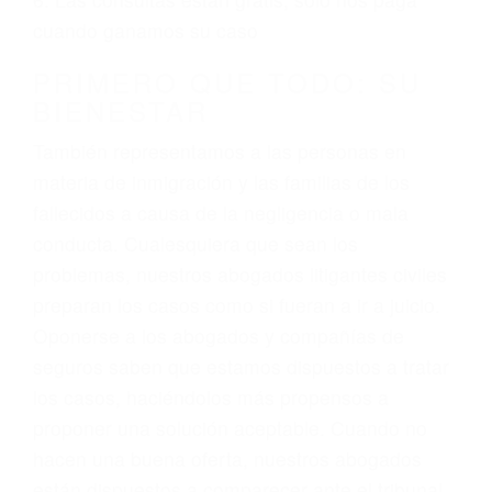
3. No importa si tiene un pase/licencia de
conducción
4. Usted tiene derecho de hacer un reclamo por
sus lesiones aunque no tenga seguro para su
auto.
5. Podemos atenderte en su propio casa, por
teléfono o en nuestra oficina en Lemon Cove
6. Las consultas están gratis; solo nos paga
cuando ganamos su caso
PRIMERO QUE TODO: SU
BIENESTAR
También representamos a las personas en
materia de inmigración y las familias de los