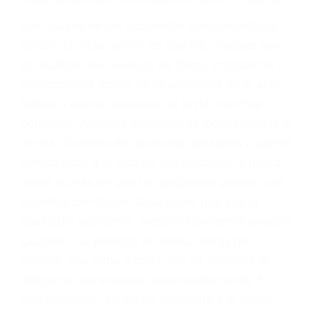
fallecidos a causa de la negligencia o mala
conducta. Cualesquiera que sean los
problemas, nuestros abogados litigantes civiles
preparan los casos como si fueran a ir a juicio.
Oponerse a los abogados y compañías de
seguros saben que estamos dispuestos a tratar
los casos, haciéndolos más propensos a
proponer una solución aceptable. Cuando no
hacen una buena oferta, nuestros abogados
están dispuestos a comparecer ante el tribunal.
Las causas de los accidentes automovilísticos
varían. Lo más común es que los choques son
el resultado de conducir de forma imprudente o
distracciones (como otros pasajeros en el auto,
hablar o enviar mensajes de texto mientras
conduce). Agregue conductores incapacitados o