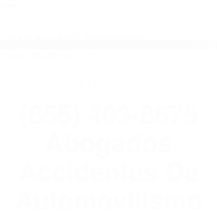
close
Toggl
naviga
(855) 403-8675 ABOGADOS
ACCIDENTES DE AUTOMOVILISMO EN
CALIFORNIA
WELCOME TO