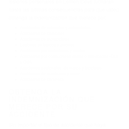
El no obedecer las señales de tráfico
Conducir de manera imprudente
Conducir bajo los efectos del alcohol
Reventón de llanta o neumático
OBTENGA AYUDA LEGAL
DE ABOGADOS
ACCIDENTES EN LEMON
COVE CA
Nuestros reconocidos y expertos abogados de
lesiones personales en Lemon Cove lucharán
hasta las últimas consecuencias para que usted
obtenga la indemnización que merece por:
Accidentes de vehículos y automóviles
Accidentes de camiones
Accidentes de motocicletas
Lesiones en barcos y aviones
Accidentes por resbalones y caídas