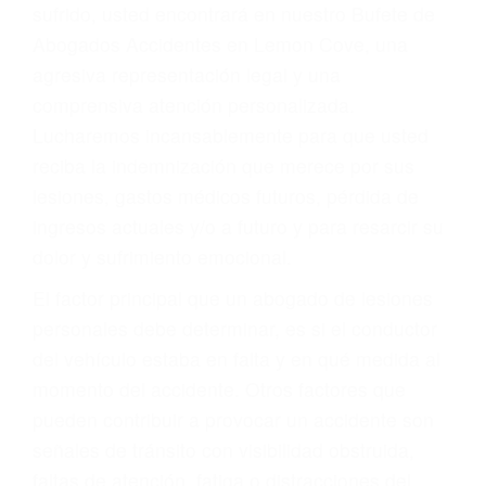
Accidentes por conductores ebrios o intoxicados (DUI
y DWI)
Accidentes peatonales, de motos y bicicletas
Accidentes de autobuses y trene
Accidentes de carretera
OBTENGA LA
INDEMNIZACIÓN QUE
MERECE POR SU
ACCIDENTE
Sin importar el tipo de accidente que haya
sufrido, usted encontrará en nuestro Bufete de
Abogados Accidentes en Lemon Cove, una
agresiva representación legal y una
comprensiva atención personalizada.
Lucharemos incansablemente para que usted
reciba la indemnización que merece por sus
lesiones, gastos médicos futuros, pérdida de