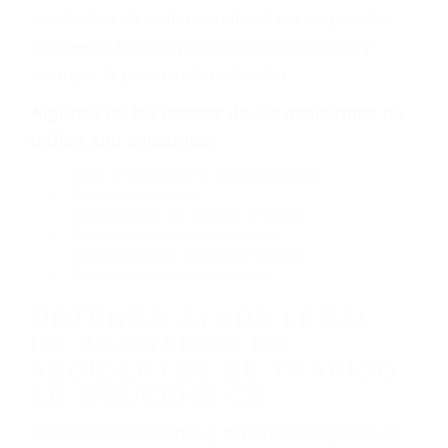
defectuoso. A veces el accidente es causado
por fallas en el diseño de seguridad de la
carretera, divisor, el hombro, la señalización de
barandas o pobres o la iluminación.
La causa exacta de un accidente de auto no
siempre es evidente. Si su lesión es el resultado
de un accidente de coche, accidente de camión,
accidente de autobús, accidente de motocicleta
o accidente SUV nuestra los abogados de
accidentes de auto encontrará las respuestas
que necesita para proteger sus derechos y
alcanzar la plena indemnización.
Algunas de las causas de los accidentes de
tráfico son evidentes:
Envío de mensajes de texto al conducir