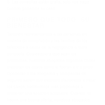
ciudadano
3. No importa si tiene un pase/licencia de
conducción
4. Usted tiene derecho de hacer un reclamo por
sus lesiones aunque no tenga seguro para su
auto.
5. Podemos atenderte en su propio casa, por
teléfono o en nuestra oficina en Waukena
6. Las consultas están gratis; solo nos paga
cuando ganamos su caso
PRIMERO QUE TODO: SU
BIENESTAR
También representamos a las personas en
materia de inmigración y las familias de los