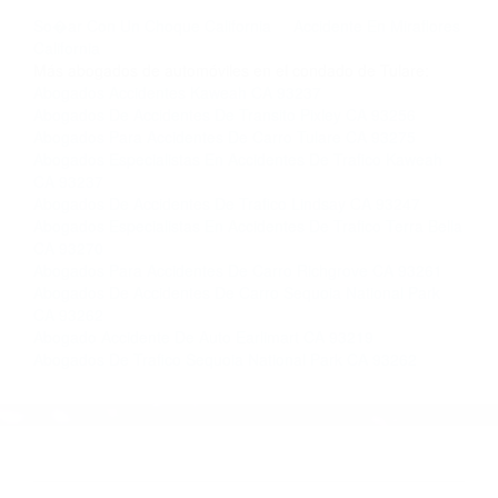
llámenos las 24 horas o haga
clic aquí
para
completar nuestro conveniente Formulario de
Contacto. Ofrecemos consultas iniciales
gratuitas en Waukena CA y sus alrededores, y
en todo el estado de California. ¡No Pagará un
Centavo a Menos que Obtenga una
Indemnización! Contáctenos hoy mismo para
saber si está capacitado para iniciar una
demanda judicial.
So�ar Con Un Choque California
Accidente En Miraflores
California
Más abogados de automóviles en el condado de Tulare:
Abogados Accidentes Kaweah CA 93237
Abogados De Accidentes De Transito Pixley CA 93256
Abogados Para Accidentes De Carro Tulare CA 93275
Abogados Especialistas En Accidentes De Trafico Kaweah
CA 93237
Abogados De Accidentes De Trafico Lindsay CA 93247