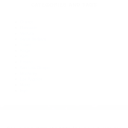
Abogados Especialistas En Accidentes De Trafico Terra Bella
CA 93270
Abogados Para Accidentes De Carro Richgrove CA 93261
Abogados De Accidentes De Carro Sequoia National Park
CA 93262
Abogado Accidente De Auto Earlimart CA 93219
Abogados De Trafico Sequoia National Park CA 93262
CATEGORIES
AND TAGS
Orange
Riverside
Ventura
Santa Barbara
Tulare
Kings