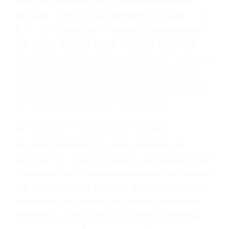
ingresos actuales y/o a futuro y para resarcir su
dolor y sufrimiento emocional.
El factor principal que un abogado de lesiones
personales debe determinar, es si el conductor
del vehículo estaba en falta y en qué medida al
momento del accidente. Otros factores que
pueden contribuir a provocar un accidente son
señales de tránsito con visibilidad obstruida,
faltas de atención, fatiga o distracciones del
conductor como el uso del teléfono celular o el
GPS, mal estado de la carretera o condiciones
climáticas desfavorables. Nuestros expertos
abogados de accidentes en Waukena, revisarán
exhaustivamente todos los factores que están
involucrados en su caso para que la justicia le