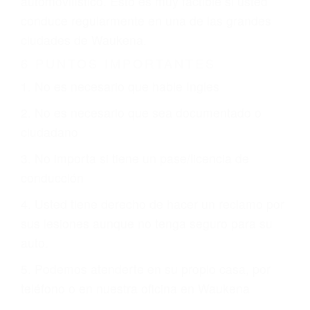
otorgue la compensación que merece.
CHOCAR ES NORMAL
Es triste pero cierto, si usted conduce un
automóvil en nuestras calles y carreteras, tarde
o temprano va a tener un accidente. No importa
qué tan cuidadoso sea, cuando usted conduce,
siempre habrá alguien que no está prestando
atención y puede causar un terrible accidente
automovilístico. Esto es muy factible si usted
conduce regularmente en una de las grandes
ciudades de Waukena.
6 PUNTOS IMPORTANTES
1. No es necesario que hable Ingles
2. No es necesario que sea documentado o