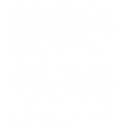
abogado describirá claramente sus opciones y
le proveerá con su mejor asesoría legal. Él tiene
más de 17 años de experiencia legal, los cuales
pondrá a su disposición. Con el soporte de su
experimentado equipo legal, él trabajará para
minimizar las posibles consecuencias negativas
de su violación a las leyes de tránsito.
En los años anteriores, las personas no
dudaban en pagar los tickets de tráfico que les
pusieran y así continuaban con su vida. Hoy, de
todos modos, los tickets de tránsito son más
que una ofensa. Aún un ticket por alta velocidad
puede tener serias consecuencias, incluyendo
multas, cargos, recargos, así como la
suspensión o revocación del privilegio de