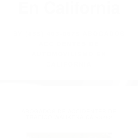
(855) 403-8675
Abogados
Accidentes De
Automovilismo
En California
BY
(855) 403-8675 ABOGADOS
ACCIDENTES DE
AUTOMOVILISMO EN