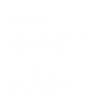
conducir o licencia.
Cada condena por una violación de tránsito
suma un punto en su licencia de conducir. Su
compañía de seguros incluso podría cancelar su
póliza, o incrementarla sustancialmente. No
corra el riesgo. Contacte a nuestro abogado en
violaciones de tránsito hoy mismo y obtenga un
servicio personalizado y una representación
legal de la más alta calidad.
Para aprender más sobre las consecuencias de
las violaciones de tráfico, por favor visite nuestra
página informativa de Suspensiones de
Licencias de Conducir.
Si usted o un ser querido necesita ayuda de
nosotros abogados de accidentes en Houston,