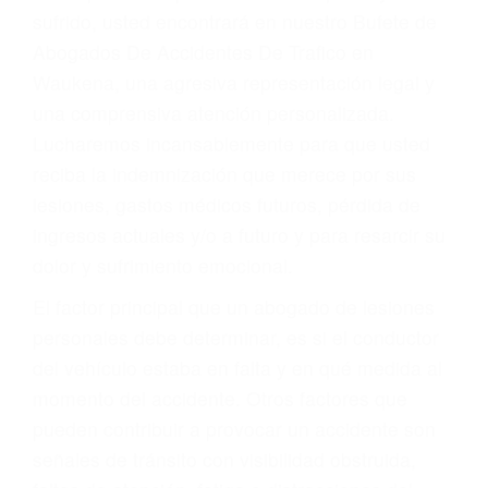
Accidentes por conductores ebrios o intoxicados (DUI
y DWI)
Accidentes peatonales, de motos y bicicletas
Accidentes de autobuses y trene
Accidentes de carretera
OBTENGA LA
INDEMNIZACIÓN QUE
MERECE POR SU
ACCIDENTE
Sin importar el tipo de accidente que haya
sufrido, usted encontrará en nuestro Bufete de
Abogados De Accidentes De Trafico en
Waukena, una agresiva representación legal y
una comprensiva atención personalizada.
Lucharemos incansablemente para que usted
reciba la indemnización que merece por sus
lesiones, gastos médicos futuros, pérdida de