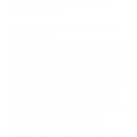
ebrios, choferes de camiones cansados o partes
defectuosas a la lista de posibilidades ¡y podrá
darse cuenta de que tan peligrosas pueden ser
nuestras carreteras! Cualquiera que sea la
causa del accidente, ¡nosotros podemos ayudar!
Cuando una persona se sienta detrás del
volante, nos debe a cada uno de nosotros la
obligación de manejar responsablemente. Si
otro conductor causa un accidente y le causa
daños a usted o a su propiedad, tiene que
hacerse responsable.
ACUSADO NO SIGNIFICA
CULPABLE
Sólo por el hecho de haber recibido un ticket no
significa que usted sea culpable. Nuestro trafico