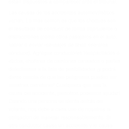
fallecidos a causa de la negligencia o mala
conducta. Cualesquiera que sean los
problemas, nuestros abogados litigantes civiles
preparan los casos como si fueran a ir a juicio.
Oponerse a los abogados y compañías de
seguros saben que estamos dispuestos a tratar
los casos, haciéndolos más propensos a
proponer una solución aceptable. Cuando no
hacen una buena oferta, nuestros abogados
están dispuestos a comparecer ante el tribunal.
Las causas de los accidentes automovilísticos
varían. Lo más común es que los choques son
el resultado de conducir de forma imprudente o
distracciones (como otros pasajeros en el auto,
hablar o enviar mensajes de texto mientras
conduce). Agregue conductores incapacitados o