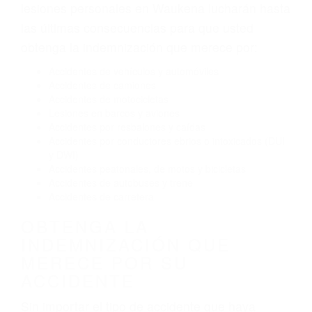
Exceso de velocidad
El no obedecer las señales de tráfico
Conducir de manera imprudente
Conducir bajo los efectos del alcohol
Reventón de llanta o neumático
OBTENGA AYUDA LEGAL
DE ABOGADOS DE
ACCIDENTES DE TRAFICO
EN WAUKENA CA
Nuestros reconocidos y expertos abogados de
lesiones personales en Waukena lucharán hasta
las últimas consecuencias para que usted
obtenga la indemnización que merece por:
Accidentes de vehículos y automóviles
Accidentes de camiones
Accidentes de motocicletas
Lesiones en barcos y aviones
Accidentes por resbalones y caídas