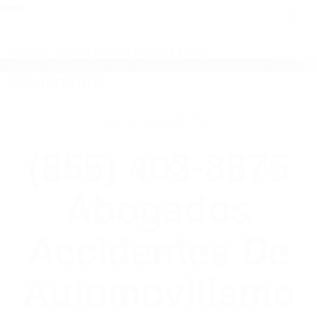
close
Toggl
naviga
(855) 403-8675 ABOGADOS
ACCIDENTES DE AUTOMOVILISMO EN
CALIFORNIA
WELCOME TO