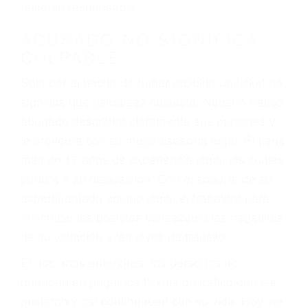
defectuosas a la lista de posibilidades ¡y podrá
darse cuenta de que tan peligrosas pueden ser
nuestras carreteras! Cualquiera que sea la
causa del accidente, ¡nosotros podemos ayudar!
Cuando una persona se sienta detrás del
volante, nos debe a cada uno de nosotros la
obligación de manejar responsablemente. Si
otro conductor causa un accidente y le causa
daños a usted o a su propiedad, tiene que
hacerse responsable.
ACUSADO NO SIGNIFICA
CULPABLE
Sólo por el hecho de haber recibido un ticket no
significa que usted sea culpable. Nuestro trafico
abogado describirá claramente sus opciones y