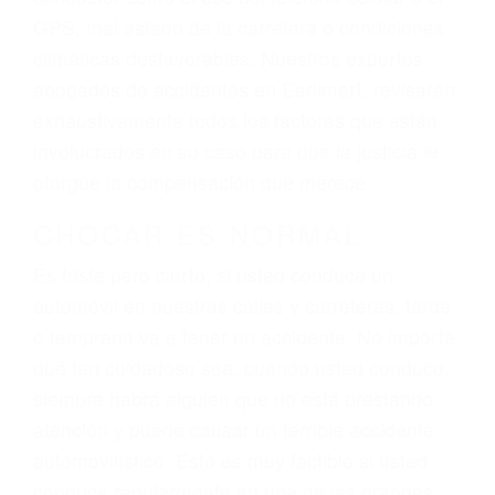
dolor y sufrimiento emocional.
El factor principal que un abogado de lesiones
personales debe determinar, es si el conductor
del vehículo estaba en falta y en qué medida al
momento del accidente. Otros factores que
pueden contribuir a provocar un accidente son
señales de tránsito con visibilidad obstruida,
faltas de atención, fatiga o distracciones del
conductor como el uso del teléfono celular o el
GPS, mal estado de la carretera o condiciones
climáticas desfavorables. Nuestros expertos
abogados de accidentes en Earlimart, revisarán
exhaustivamente todos los factores que están
involucrados en su caso para que la justicia le
otorgue la compensación que merece.