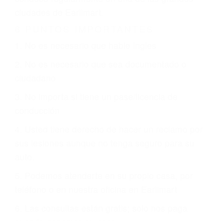
CHOCAR ES NORMAL
Es triste pero cierto, si usted conduce un
automóvil en nuestras calles y carreteras, tarde
o temprano va a tener un accidente. No importa
qué tan cuidadoso sea, cuando usted conduce,
siempre habrá alguien que no está prestando
atención y puede causar un terrible accidente
automovilístico. Esto es muy factible si usted
conduce regularmente en una de las grandes
ciudades de Earlimart.
6 PUNTOS IMPORTANTES
1. No es necesario que hable Ingles
2. No es necesario que sea documentado o
ciudadano