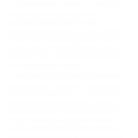
y DWI)
Accidentes peatonales, de motos y bicicletas
Accidentes de autobuses y trene
Accidentes de carretera
OBTENGA LA
INDEMNIZACIÓN QUE
MERECE POR SU
ACCIDENTE
Sin importar el tipo de accidente que haya
sufrido, usted encontrará en nuestro Bufete de
Abogado Accidente De Auto en Earlimart, una
agresiva representación legal y una
comprensiva atención personalizada.
Lucharemos incansablemente para que usted
reciba la indemnización que merece por sus
lesiones, gastos médicos futuros, pérdida de
ingresos actuales y/o a futuro y para resarcir su