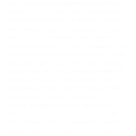
conducta. Cualesquiera que sean los
problemas, nuestros abogados litigantes civiles
preparan los casos como si fueran a ir a juicio.
Oponerse a los abogados y compañías de
seguros saben que estamos dispuestos a tratar
los casos, haciéndolos más propensos a
proponer una solución aceptable. Cuando no
hacen una buena oferta, nuestros abogados
están dispuestos a comparecer ante el tribunal.
Las causas de los accidentes automovilísticos
varían. Lo más común es que los choques son
el resultado de conducir de forma imprudente o
distracciones (como otros pasajeros en el auto,
hablar o enviar mensajes de texto mientras
conduce). Agregue conductores incapacitados o
ebrios, choferes de camiones cansados o partes