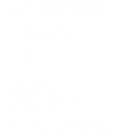
Conducir de manera imprudente
Conducir bajo los efectos del alcohol
Reventón de llanta o neumático
OBTENGA AYUDA LEGAL
DE ABOGADO ACCIDENTE
DE AUTO EN EARLIMART
CA
Nuestros reconocidos y expertos abogados de
lesiones personales en Earlimart lucharán hasta
las últimas consecuencias para que usted
obtenga la indemnización que merece por:
Accidentes de vehículos y automóviles
Accidentes de camiones
Accidentes de motocicletas
Lesiones en barcos y aviones
Accidentes por resbalones y caídas
Accidentes por conductores ebrios o intoxicados (DUI