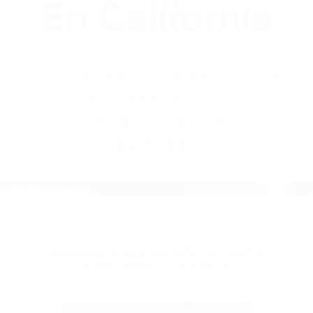
(855) 403-8675
Abogados
Accidentes De
Automovilismo
En California
BY
(855) 403-8675 ABOGADOS
ACCIDENTES DE
AUTOMOVILISMO EN