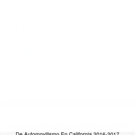
Nelson CA 93208
Abogados De Accidentes De Transito Ducor CA 93218
Abogados Especialistas En Accidentes De Trafico Ducor CA
93218
Abogados De Acidentes California Hot Springs CA 93207
Abogados Accidentes Ducor CA 93218
CATEGORIES
AND TAGS
Orange
Riverside
Ventura
Santa Barbara
Tulare
Kings
Kern
Fresno