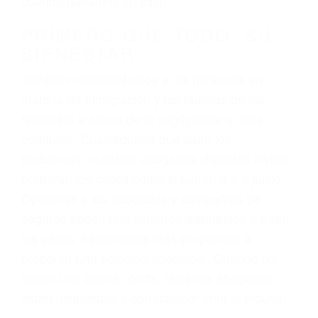
3. No importa si tiene un pase/licencia de
conducción
4. Usted tiene derecho de hacer un reclamo por
sus lesiones aunque no tenga seguro para su
auto.
5. Podemos atenderte en su propio casa, por
teléfono o en nuestra oficina en Earlimart
6. Las consultas están gratis; solo nos paga
cuando ganamos su caso
PRIMERO QUE TODO: SU
BIENESTAR
También representamos a las personas en
materia de inmigración y las familias de los
fallecidos a causa de la negligencia o mala