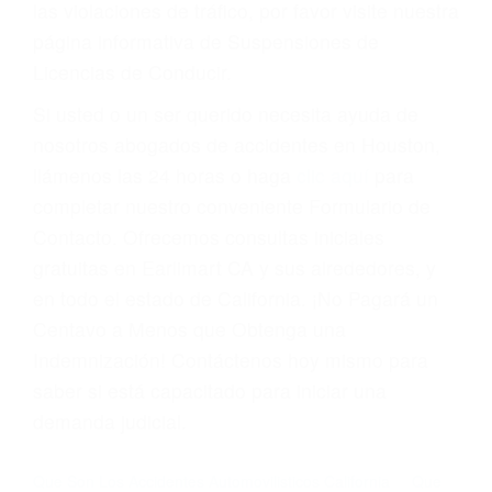
Cada condena por una violación de tránsito
suma un punto en su licencia de conducir. Su
compañía de seguros incluso podría cancelar su
póliza, o incrementarla sustancialmente. No
corra el riesgo. Contacte a nuestro abogado en
violaciones de tránsito hoy mismo y obtenga un
servicio personalizado y una representación
legal de la más alta calidad.
Para aprender más sobre las consecuencias de
las violaciones de tráfico, por favor visite nuestra
página informativa de Suspensiones de
Licencias de Conducir.
Si usted o un ser querido necesita ayuda de
nosotros abogados de accidentes en Houston,
llámenos las 24 horas o haga
clic aquí
para
completar nuestro conveniente Formulario de