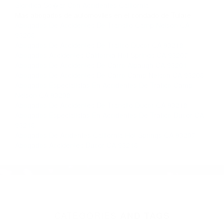
Contacto. Ofrecemos consultas iniciales
gratuitas en Earlimart CA y sus alrededores, y
en todo el estado de California. ¡No Pagará un
Centavo a Menos que Obtenga una
Indemnización! Contáctenos hoy mismo para
saber si está capacitado para iniciar una
demanda judicial.
Que Son Los Accidentes Automovilisticos California
Que
Significa So�ar Con Accidentes California
Más abogados de automóviles en el condado de Tulare:
Abogados De Accidentes De Transito Camp Nelson CA
93208
Abogados De Accidentes De Trafico Ducor CA 93218
Abogados Accidentes California Hot Springs CA 93207
Abogados De Accidentes De Carro Alpaugh CA 93201
Abogados De Accidentes De Carro Camp Nelson CA 93208
Abogados Especialistas En Accidentes De Trafico Camp