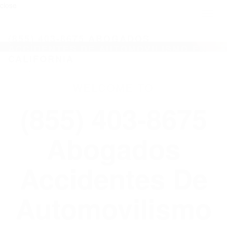
close
Toggl
naviga
(855) 403-8675 ABOGADOS
ACCIDENTES DE AUTOMOVILISMO EN
CALIFORNIA
WELCOME TO