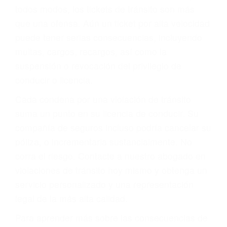
le proveerá con su mejor asesoría legal. Él tiene
más de 17 años de experiencia legal, los cuales
pondrá a su disposición. Con el soporte de su
experimentado equipo legal, él trabajará para
minimizar las posibles consecuencias negativas
de su violación a las leyes de tránsito.
En los años anteriores, las personas no
dudaban en pagar los tickets de tráfico que les
pusieran y así continuaban con su vida. Hoy, de
todos modos, los tickets de tránsito son más
que una ofensa. Aún un ticket por alta velocidad
puede tener serias consecuencias, incluyendo
multas, cargos, recargos, así como la
suspensión o revocación del privilegio de
conducir o licencia.