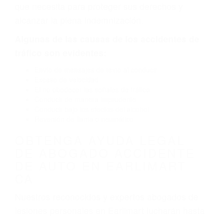
por fallas en el diseño de seguridad de la
carretera, divisor, el hombro, la señalización de
barandas o pobres o la iluminación.
La causa exacta de un accidente de auto no
siempre es evidente. Si su lesión es el resultado
de un accidente de coche, accidente de camión,
accidente de autobús, accidente de motocicleta
o accidente SUV nuestra los abogados de
accidentes de auto encontrará las respuestas
que necesita para proteger sus derechos y
alcanzar la plena indemnización.
Algunas de las causas de los accidentes de
tráfico son evidentes:
Envío de mensajes de texto al conducir
Exceso de velocidad
El no obedecer las señales de tráfico