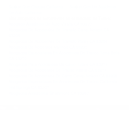
llámenos las 24 horas o haga
clic aquí
para
completar nuestro conveniente Formulario de
Contacto. Ofrecemos consultas iniciales
gratuitas en Woodlake CA y sus alrededores, y
en todo el estado de California. ¡No Pagará un
Centavo a Menos que Obtenga una
Indemnización! Contáctenos hoy mismo para
saber si está capacitado para iniciar una
demanda judicial.
So�ar Que Chocas California
So�ar Con Un Accidente
De Auto California
Más abogados de automóviles en el condado de Tulare:
Abogado Accidente De Auto Visalia CA 93277
Abogados De Accidentes De Transito Camp Nelson CA
93208
Abogados De Accidentes De Transito Pixley CA 93256
Abogados De Acidentes Ivanhoe CA 93235
Abogados Especialistas En Accidentes De Trafico Terra Bella