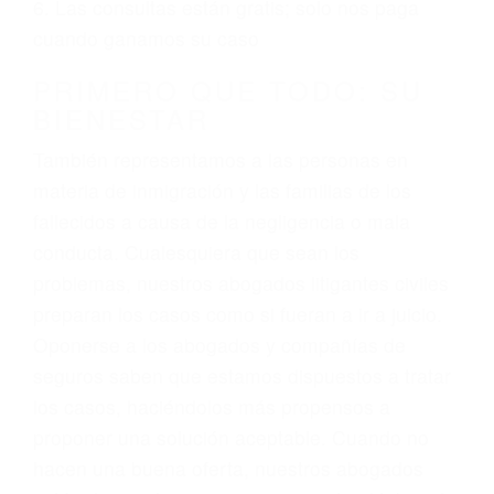
ciudadano
3. No importa si tiene un pase/licencia de
conducción
4. Usted tiene derecho de hacer un reclamo por
sus lesiones aunque no tenga seguro para su
auto.
5. Podemos atenderte en su propio casa, por
teléfono o en nuestra oficina en Woodlake
6. Las consultas están gratis; solo nos paga
cuando ganamos su caso
PRIMERO QUE TODO: SU
BIENESTAR
También representamos a las personas en
materia de inmigración y las familias de los