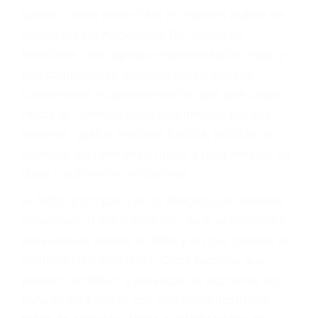
Accidentes por conductores ebrios o intoxicados (DUI
y DWI)
Accidentes peatonales, de motos y bicicletas
Accidentes de autobuses y trene
Accidentes de carretera
OBTENGA LA
INDEMNIZACIÓN QUE
MERECE POR SU
ACCIDENTE
Sin importar el tipo de accidente que haya
sufrido, usted encontrará en nuestro Bufete de
Abogados De Accidentes De Trafico en
Woodlake, una agresiva representación legal y
una comprensiva atención personalizada.
Lucharemos incansablemente para que usted
reciba la indemnización que merece por sus
lesiones, gastos médicos futuros, pérdida de