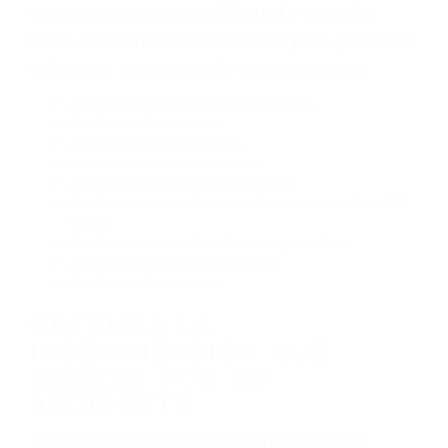
Exceso de velocidad
El no obedecer las señales de tráfico
Conducir de manera imprudente
Conducir bajo los efectos del alcohol
Reventón de llanta o neumático
OBTENGA AYUDA LEGAL
DE ABOGADOS DE
ACCIDENTES DE TRAFICO
EN WOODLAKE CA
Nuestros reconocidos y expertos abogados de
lesiones personales en Woodlake lucharán
hasta las últimas consecuencias para que usted
obtenga la indemnización que merece por:
Accidentes de vehículos y automóviles
Accidentes de camiones
Accidentes de motocicletas
Lesiones en barcos y aviones
Accidentes por resbalones y caídas