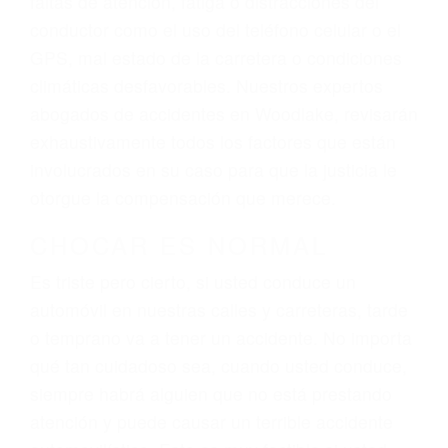
ingresos actuales y/o a futuro y para resarcir su
dolor y sufrimiento emocional.
El factor principal que un abogado de lesiones
personales debe determinar, es si el conductor
del vehículo estaba en falta y en qué medida al
momento del accidente. Otros factores que
pueden contribuir a provocar un accidente son
señales de tránsito con visibilidad obstruida,
faltas de atención, fatiga o distracciones del
conductor como el uso del teléfono celular o el
GPS, mal estado de la carretera o condiciones
climáticas desfavorables. Nuestros expertos
abogados de accidentes en Woodlake, revisarán
exhaustivamente todos los factores que están
involucrados en su caso para que la justicia le