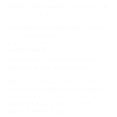
abogado describirá claramente sus opciones y
le proveerá con su mejor asesoría legal. Él tiene
más de 17 años de experiencia legal, los cuales
pondrá a su disposición. Con el soporte de su
experimentado equipo legal, él trabajará para
minimizar las posibles consecuencias negativas
de su violación a las leyes de tránsito.
En los años anteriores, las personas no
dudaban en pagar los tickets de tráfico que les
pusieran y así continuaban con su vida. Hoy, de
todos modos, los tickets de tránsito son más
que una ofensa. Aún un ticket por alta velocidad
puede tener serias consecuencias, incluyendo
multas, cargos, recargos, así como la
suspensión o revocación del privilegio de