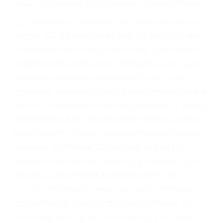
fallecidos a causa de la negligencia o mala
conducta. Cualesquiera que sean los
problemas, nuestros abogados litigantes civiles
preparan los casos como si fueran a ir a juicio.
Oponerse a los abogados y compañías de
seguros saben que estamos dispuestos a tratar
los casos, haciéndolos más propensos a
proponer una solución aceptable. Cuando no
hacen una buena oferta, nuestros abogados
están dispuestos a comparecer ante el tribunal.
Las causas de los accidentes automovilísticos
varían. Lo más común es que los choques son
el resultado de conducir de forma imprudente o
distracciones (como otros pasajeros en el auto,
hablar o enviar mensajes de texto mientras
conduce). Agregue conductores incapacitados o