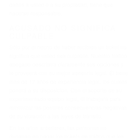
ebrios, choferes de camiones cansados o partes
defectuosas a la lista de posibilidades ¡y podrá
darse cuenta de que tan peligrosas pueden ser
nuestras carreteras! Cualquiera que sea la
causa del accidente, ¡nosotros podemos ayudar!
Cuando una persona se sienta detrás del
volante, nos debe a cada uno de nosotros la
obligación de manejar responsablemente. Si
otro conductor causa un accidente y le causa
daños a usted o a su propiedad, tiene que
hacerse responsable.
ACUSADO NO SIGNIFICA
CULPABLE
Sólo por el hecho de haber recibido un ticket no
significa que usted sea culpable. Nuestro trafico