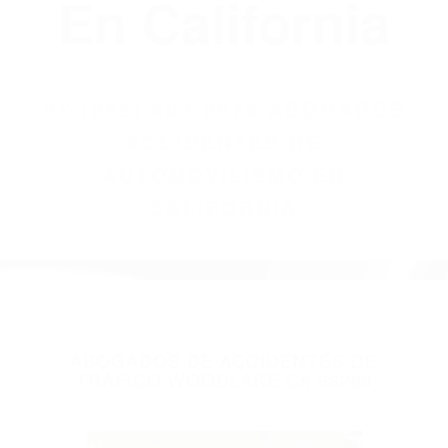
(855) 403-8675
Abogados
Accidentes De
Automovilismo
En California
BY
(855) 403-8675 ABOGADOS
ACCIDENTES DE
AUTOMOVILISMO EN