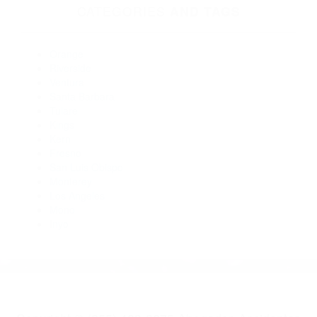
CA 93270
Abogados Para Accidentes De Carro Tulare CA 93274
Abogados De Accidentes De Trafico Visalia CA 93277
Abogados De Accidentes De Carro Camp Nelson CA 93208
Abogados Especialistas En Accidentes De Trafico California
Hot Springs CA 93207
Abogados Accidentes Strathmore CA 93267
CATEGORIES
AND TAGS
Orange
Riverside
Ventura
Santa Barbara
Tulare
Kings