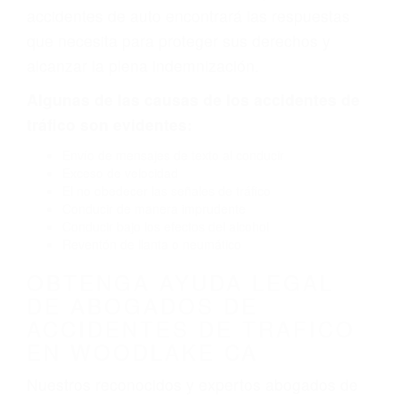
defectuoso. A veces el accidente es causado
por fallas en el diseño de seguridad de la
carretera, divisor, el hombro, la señalización de
barandas o pobres o la iluminación.
La causa exacta de un accidente de auto no
siempre es evidente. Si su lesión es el resultado
de un accidente de coche, accidente de camión,
accidente de autobús, accidente de motocicleta
o accidente SUV nuestra los abogados de
accidentes de auto encontrará las respuestas
que necesita para proteger sus derechos y
alcanzar la plena indemnización.
Algunas de las causas de los accidentes de
tráfico son evidentes:
Envío de mensajes de texto al conducir