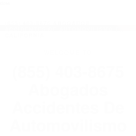
close
Toggl
naviga
(855) 403-8675 ABOGADOS
ACCIDENTES DE AUTOMOVILISMO EN
CALIFORNIA
WELCOME TO