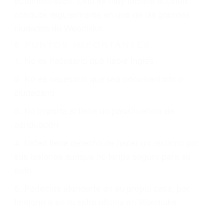
otorgue la compensación que merece.
CHOCAR ES NORMAL
Es triste pero cierto, si usted conduce un
automóvil en nuestras calles y carreteras, tarde
o temprano va a tener un accidente. No importa
qué tan cuidadoso sea, cuando usted conduce,
siempre habrá alguien que no está prestando
atención y puede causar un terrible accidente
automovilístico. Esto es muy factible si usted
conduce regularmente en una de las grandes
ciudades de Woodlake.
6 PUNTOS IMPORTANTES
1. No es necesario que hable Ingles
2. No es necesario que sea documentado o