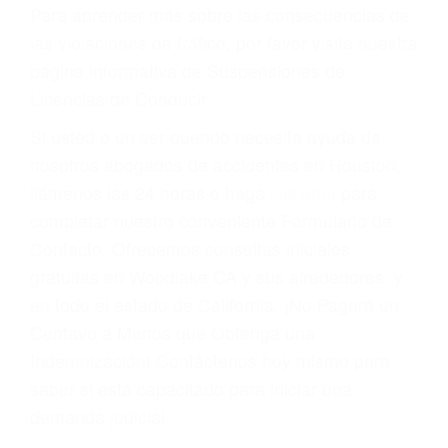
conducir o licencia.
Cada condena por una violación de tránsito
suma un punto en su licencia de conducir. Su
compañía de seguros incluso podría cancelar su
póliza, o incrementarla sustancialmente. No
corra el riesgo. Contacte a nuestro abogado en
violaciones de tránsito hoy mismo y obtenga un
servicio personalizado y una representación
legal de la más alta calidad.
Para aprender más sobre las consecuencias de
las violaciones de tráfico, por favor visite nuestra
página informativa de Suspensiones de
Licencias de Conducir.
Si usted o un ser querido necesita ayuda de
nosotros abogados de accidentes en Houston,